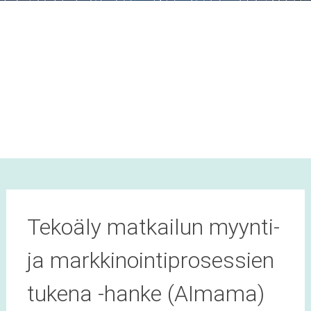
Tekoäly matkailun myynti-
ja markkinointiprosessien
tukena -hanke (AImama)