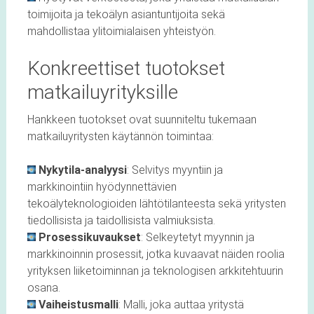
toimijoita ja tekoälyn asiantuntijoita sekä
mahdollistaa ylitoimialaisen yhteistyön.
Konkreettiset tuotokset
matkailuyrityksille
Hankkeen tuotokset ovat suunniteltu tukemaan
matkailuyritysten käytännön toimintaa:
Nykytila-analyysi
: Selvitys myyntiin ja
markkinointiin hyödynnettävien
tekoälyteknologioiden lähtötilanteesta sekä yritysten
tiedollisista ja taidollisista valmiuksista.
Prosessikuvaukset
: Selkeytetyt myynnin ja
markkinoinnin prosessit, jotka kuvaavat näiden roolia
yrityksen liiketoiminnan ja teknologisen arkkitehtuurin
osana.
Vaiheistusmalli
: Malli, joka auttaa yritystä