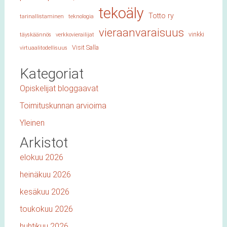
tekoäly
Totto ry
tarinallistaminen
teknologia
vieraanvaraisuus
vinkki
täyskäännös
verkkovierailijat
Visit Salla
virtuaalitodellisuus
Kategoriat
Opiskelijat bloggaavat
Toimituskunnan arvioima
Yleinen
Arkistot
elokuu 2026
heinäkuu 2026
kesäkuu 2026
toukokuu 2026
huhtikuu 2026