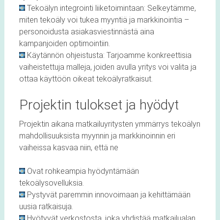
Tekoälyn integrointi liiketoimintaan: Selkeytämme,
miten tekoäly voi tukea myyntiä ja markkinointia –
personoidusta asiakasviestinnästä aina
kampanjoiden optimointiin.
Käytännön ohjeistusta: Tarjoamme konkreettisia
vaiheistettuja malleja, joiden avulla yritys voi valita ja
ottaa käyttöön oikeat tekoälyratkaisut.
Projektin tulokset ja hyödyt
Projektin aikana matkailuyritysten ymmärrys tekoälyn
mahdollisuuksista myynnin ja markkinoinnin eri
vaiheissa kasvaa niin, että ne
Ovat rohkeampia hyödyntämään
tekoälysovelluksia.
Pystyvät paremmin innovoimaan ja kehittämään
uusia ratkaisuja.
Hyötyvät verkostosta, joka yhdistää matkailualan