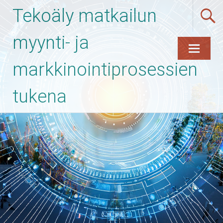
Tekoäly matkailun
myynti- ja
markkinointiprosessien
Skip
to
content
tukena