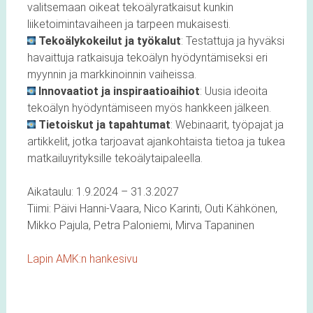
valitsemaan oikeat tekoälyratkaisut kunkin
liiketoimintavaiheen ja tarpeen mukaisesti.
Tekoälykokeilut ja työkalut
: Testattuja ja hyväksi
havaittuja ratkaisuja tekoälyn hyödyntämiseksi eri
myynnin ja markkinoinnin vaiheissa.
Innovaatiot ja inspiraatioaihiot
: Uusia ideoita
tekoälyn hyödyntämiseen myös hankkeen jälkeen.
Tietoiskut ja tapahtumat
: Webinaarit, työpajat ja
artikkelit, jotka tarjoavat ajankohtaista tietoa ja tukea
matkailuyrityksille tekoälytaipaleella.
Aikataulu: 1.9.2024 – 31.3.2027
Tiimi: Päivi Hanni-Vaara, Nico Karinti, Outi Kähkönen,
Mikko Pajula, Petra Paloniemi, Mirva Tapaninen
Lapin AMK:n hankesivu