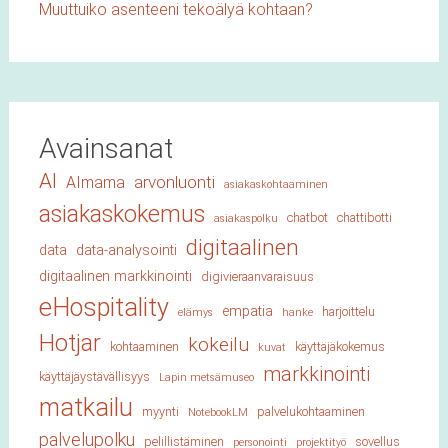
Muuttuiko asenteeni tekoälyä kohtaan?
Avainsanat
AI
arvonluonti
AImama
asiakaskohtaaminen
asiakaskokemus
chatbot
chattibotti
asiakaspolku
digitaalinen
data
data-analysointi
digitaalinen markkinointi
digivieraanvaraisuus
eHospitality
empatia
harjoittelu
elämys
hanke
Hotjar
kokeilu
kohtaaminen
käyttäjäkokemus
kuvat
markkinointi
käyttäjäystävällisyys
Lapin metsämuseo
matkailu
myynti
palvelukohtaaminen
NotebookLM
palvelupolku
pelillistäminen
sovellus
personointi
projektityö