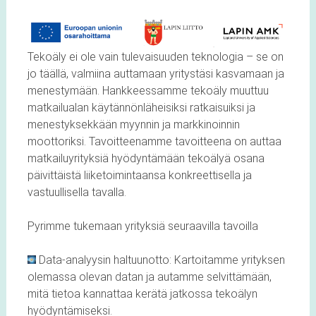
Tekoäly ei ole vain tulevaisuuden teknologia – se on
jo täällä, valmiina auttamaan yritystäsi kasvamaan ja
menestymään. Hankkeessamme tekoäly muuttuu
matkailualan käytännönläheisiksi ratkaisuiksi ja
menestyksekkään myynnin ja markkinoinnin
moottoriksi. Tavoitteenamme tavoitteena on auttaa
matkailuyrityksiä hyödyntämään tekoälyä osana
päivittäistä liiketoimintaansa konkreettisella ja
vastuullisella tavalla.
Pyrimme tukemaan yrityksiä seuraavilla tavoilla
Data-analyysin haltuunotto: Kartoitamme yrityksen
olemassa olevan datan ja autamme selvittämään,
mitä tietoa kannattaa kerätä jatkossa tekoälyn
hyödyntämiseksi.