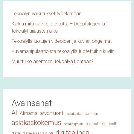
Tekoälyn vaikutukset työelämään
Kaikki mitä näet ei ole totta – Deepfakejen ja
tekoälyhuijausten aika
Tekoälyllä luotujen videoiden ja kuvien ongelmat
Kuvamanipulaatioista tekoälyllä tuotettuihin kuviin
Muuttuiko asenteeni tekoälyä kohtaan?
Avainsanat
AI
arvonluonti
AImama
asiakaskohtaaminen
asiakaskokemus
chatbot
chattibotti
asiakaspolku
digitaalinen
data
data-analysointi