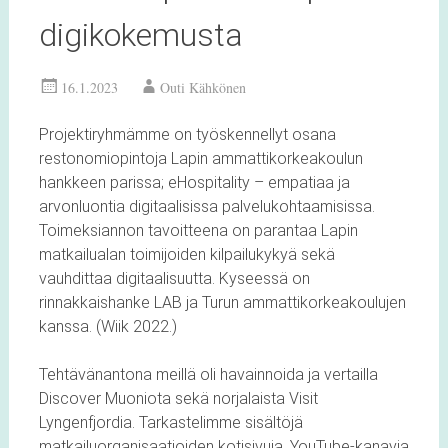
digikokemusta
16.1.2023
Outi Kähkönen
Projektiryhmämme on työskennellyt osana
restonomiopintoja Lapin ammattikorkeakoulun
hankkeen parissa; eHospitality – empatiaa ja
arvonluontia digitaalisissa palvelukohtaamisissa.
Toimeksiannon tavoitteena on parantaa Lapin
matkailualan toimijoiden kilpailukykyä sekä
vauhdittaa digitaalisuutta. Kyseessä on
rinnakkaishanke LAB ja Turun ammattikorkeakoulujen
kanssa. (Wiik 2022.)
Tehtävänantona meillä oli havainnoida ja vertailla
Discover Muoniota sekä norjalaista Visit
Lyngenfjordia. Tarkastelimme sisältöjä
matkailuorganisaatioiden kotisivuja, YouTube-kanavia