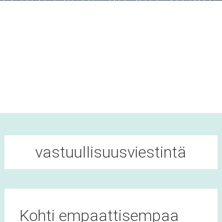
vastuullisuusviestintä
Kohti empaattisempaa