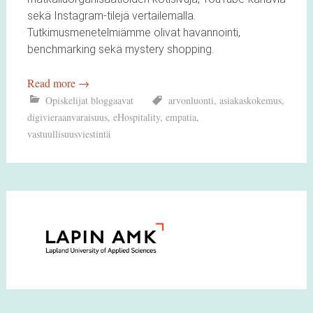
sekä Instagram-tilejä vertailemalla.
Tutkimusmenetelmiämme olivat havannointi,
benchmarking sekä mystery shopping.
Read more
→
Opiskelijat bloggaavat
arvonluonti
,
asiakaskokemus
,
digivieraanvaraisuus
,
eHospitality
,
empatia
,
vastuullisuusviestintä