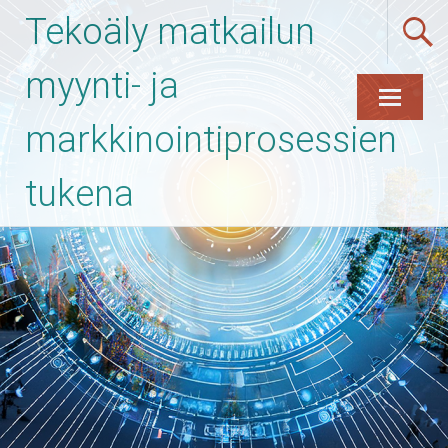
Tekoäly matkailun
myynti- ja
markkinointiprosessien
Skip
to
content
tukena