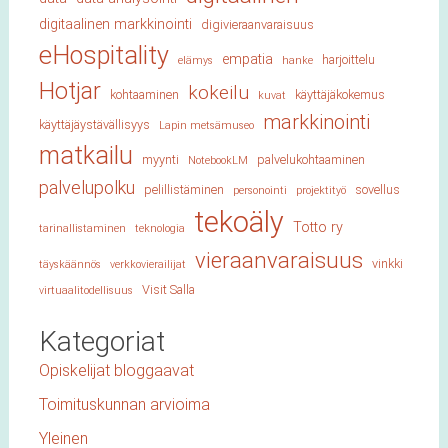
digitaalinen markkinointi
digivieraanvaraisuus
eHospitality
empatia
harjoittelu
elämys
hanke
Hotjar
kokeilu
kohtaaminen
käyttäjäkokemus
kuvat
markkinointi
käyttäjäystävällisyys
Lapin metsämuseo
matkailu
myynti
palvelukohtaaminen
NotebookLM
palvelupolku
pelillistäminen
sovellus
personointi
projektityö
tekoäly
Totto ry
tarinallistaminen
teknologia
vieraanvaraisuus
vinkki
täyskäännös
verkkovierailijat
Visit Salla
virtuaalitodellisuus
Kategoriat
Opiskelijat bloggaavat
Toimituskunnan arvioima
Yleinen