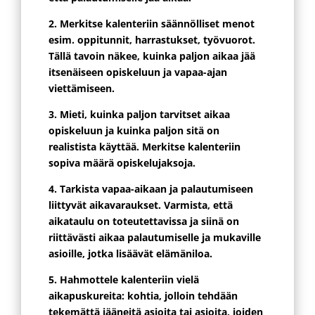
2. Merkitse kalenteriin säännölliset menot
esim. oppitunnit, harrastukset, työvuorot.
Tällä tavoin näkee, kuinka paljon aikaa jää
itsenäiseen opiskeluun ja vapaa-ajan
viettämiseen.
3. Mieti, kuinka paljon tarvitset aikaa
opiskeluun ja kuinka paljon sitä on
realistista käyttää. Merkitse kalenteriin
sopiva määrä opiskelujaksoja.
4. Tarkista vapaa-aikaan ja palautumiseen
liittyvät aikavaraukset. Varmista, että
aikataulu on toteutettavissa ja siinä on
riittävästi aikaa palautumiselle ja mukaville
asioille, jotka lisäävät elämäniloa.
5. Hahmottele kalenteriin vielä
aikapuskureita: kohtia, jolloin tehdään
tekemättä jääneitä asioita tai asioita, joiden