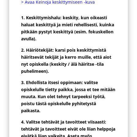
> Avaa Keinoja keskittymiseen -kuva
1. Keskittymishalu: keskity, kun oikeasti
haluat keskittyä ja mieti rehellisesti, kuinka
pitkään pystyt keskittyä (esim. fokuskellon
avulla).
2. Häiriötekijät: karsi pois keskittymistä
häiritsevät tekijät ja kerro muille, että aiot
nyt opiskella (keskity / älä häiritse -tila
puhelimeen).
3. Ehdollista itsesi oppimaan: valitse
opiskelulle tietty paikka, jossa et tee mitään
muuta. Kun olet tehnyt tarpeeksi työtä,
poistu tästä opiskelulle pyhitetystä
paikasta.
4. Valitse tehtävät ja tavoitteet viisaasti:
tehtävät ja tavoitteet eivät ole liian helppoja
eivätkä liian vaikeita. Aseta myös