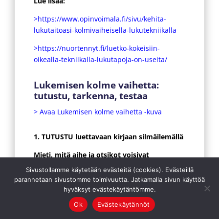
Lue lisää:
>https://www.opinvoimala.fi/sivu/kehita-
lukutaitoasi-kolmivaiheisella-lukutekniikalla
>https://nuortennyt.fi/luetko-kokeisiin-
oikealla-tekniikalla-lukutapoja-on-useita/
Lukemisen kolme vaihetta:
tutustu, tarkenna, testaa
> Avaa Lukemisen kolme vaihetta -kuva
1. TUTUSTU luettavaan kirjaan silmäilemällä
Mieti, mitä aihe ja otsikot voisivat
tarkoittaa.
Sivustollamme käytetään evästeitä (cookies). Evästeillä
parannetaan sivustomme toimivuutta. Jatkamalla sivun käyttöä
Katsele kuvia, kuvatekstejä ja kaavioita.
hyväksyt evästekäytäntömme.
Lue kirjan takakansi, sisällysluettelo ja
Ok
Evästekäytännöt
kappaleen tiivistelmä.