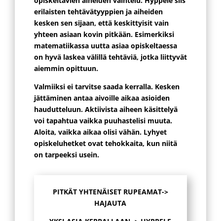
opiskeltavien aiheiden vaihtelu. Hyppele siis
erilaisten tehtävätyyppien ja aiheiden
kesken sen sijaan, että keskittyisit vain
yhteen asiaan kovin pitkään. Esimerkiksi
matematiikassa uutta asiaa opiskeltaessa
on hyvä laskea välillä tehtäviä, jotka liittyvät
aiemmin opittuun.
Valmiiksi ei tarvitse saada kerralla. Kesken
jättäminen antaa aivoille aikaa asioiden
haudutteluun. Aktiivista aiheen käsittelyä
voi tapahtua vaikka puuhastelisi muuta.
Aloita, vaikka aikaa olisi vähän. Lyhyet
opiskeluhetket ovat tehokkaita, kun niitä
on tarpeeksi usein.
PITKÄT YHTENÄISET RUPEAMAT->
HAJAUTA