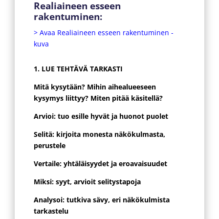
Realiaineen esseen
rakentuminen:
> Avaa Realiaineen esseen rakentuminen -
kuva
1. LUE TEHTÄVÄ TARKASTI
Mitä kysytään? Mihin aihealueeseen
kysymys liittyy? Miten pitää käsitellä?
Arvioi: tuo esille hyvät ja huonot puolet
Selitä: kirjoita monesta näkökulmasta,
perustele
Vertaile: yhtäläisyydet ja eroavaisuudet
Miksi: syyt, arvioit selitystapoja
Analysoi: tutkiva sävy, eri näkökulmista
tarkastelu