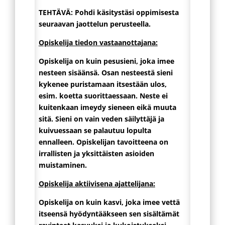
TEHTÄVÄ: Pohdi käsitystäsi oppimisesta
seuraavan jaottelun perusteella.
Opiskelija tiedon vastaanottajana:
Opiskelija on kuin pesusieni, joka imee
nesteen sisäänsä. Osan nesteestä sieni
kykenee puristamaan itsestään ulos,
esim. koetta suorittaessaan. Neste ei
kuitenkaan imeydy sieneen eikä muuta
sitä. Sieni on vain veden säilyttäjä ja
kuivuessaan se palautuu lopulta
ennalleen. Opiskelijan tavoitteena on
irrallisten ja yksittäisten asioiden
muistaminen.
Opiskelija aktiivisena ajattelijana:
Opiskelija on kuin kasvi, joka imee vettä
itseensä hyödyntääkseen sen sisältämät