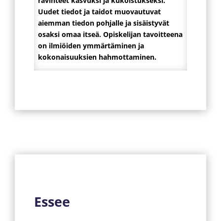
ravinteet kasvuksi ja kukoistukseksi.
Uudet tiedot ja taidot muovautuvat
aiemman tiedon pohjalle ja sisäistyvät
osaksi omaa itseä. Opiskelijan tavoitteena
on ilmiöiden ymmärtäminen ja
kokonaisuuksien hahmottaminen.
Essee