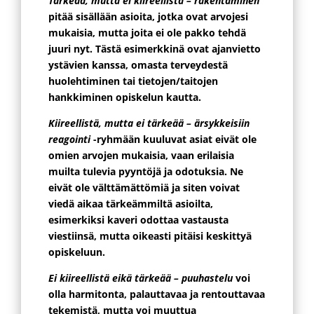
Tärkeää, mutta ei kiireellistä – rakentaminen
pitää sisällään asioita, jotka ovat arvojesi
mukaisia, mutta joita ei ole pakko tehdä
juuri nyt. Tästä esimerkkinä ovat ajanvietto
ystävien kanssa, omasta terveydestä
huolehtiminen tai tietojen/taitojen
hankkiminen opiskelun kautta.
Kiireellistä, mutta ei tärkeää – ärsykkeisiin
reagointi
-ryhmään kuuluvat asiat eivät ole
omien arvojen mukaisia, vaan erilaisia
muilta tulevia pyyntöjä ja odotuksia. Ne
eivät ole välttämättömiä ja siten voivat
viedä aikaa tärkeämmiltä asioilta,
esimerkiksi kaveri odottaa vastausta
viestiinsä, mutta oikeasti pitäisi keskittyä
opiskeluun.
Ei kiireellistä eikä tärkeää – puuhastelu
voi
olla harmitonta, palauttavaa ja rentouttavaa
tekemistä, mutta voi muuttua