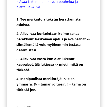
> Avaa Lukeminen on vuoropuhelua ja
ajattelua -kuva
1. Tee merkintöjä tekstin herättämistä
asioista.
2. Alleviivaa korkeintaan kolme sanaa
peräkkäin: keskeinen ajatus ja avainsanat ->
silmäilemällä voit myöhemmin testata
osaamistasi.
3. Alleviivaa vasta kun olet lukenut
kappaleet, älä lukiessa -> mieti, mikä on
tärkeää.
4. Monipuolista merkintöjä: ?? = en
ymmärrä, % = tämän jo tiesin, ! = tämä on
tärkeää jne.