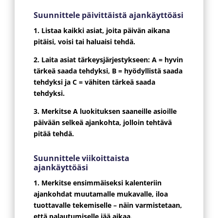
Suunnittele päivittäistä ajankäyttöäsi
1. Listaa kaikki asiat, joita päivän aikana
pitäisi, voisi tai haluaisi tehdä.
2. Laita asiat tärkeysjärjestykseen: A = hyvin
tärkeä saada tehdyksi, B = hyödyllistä saada
tehdyksi ja C = vähiten tärkeä saada
tehdyksi.
3. Merkitse A luokituksen saaneille asioille
päivään selkeä ajankohta, jolloin tehtävä
pitää tehdä.
Suunnittele viikoittaista
ajankäyttöäsi
1. Merkitse ensimmäiseksi kalenteriin
ajankohdat muutamalle mukavalle, iloa
tuottavalle tekemiselle – näin varmistetaan,
että palautumiselle jää aikaa.