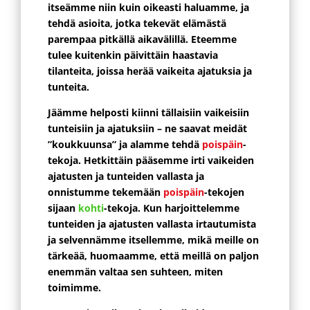
itseämme niin kuin oikeasti haluamme, ja
tehdä asioita, jotka tekevät elämästä
parempaa pitkällä aikavälillä. Eteemme
tulee kuitenkin päivittäin haastavia
tilanteita, joissa herää vaikeita ajatuksia ja
tunteita.
Jäämme helposti kiinni tällaisiin vaikeisiin
tunteisiin ja ajatuksiin – ne saavat meidät
”koukkuunsa” ja alamme tehdä
poispäin
-
tekoja. Hetkittäin pääsemme irti
vaikeiden
ajatusten ja tunteiden vallasta ja
onnistumme tekemään
poispäin
-tekojen
sijaan
kohti
-tekoja. K
un harjoittelemme
tunteiden ja ajatusten vallasta irtautumista
ja selvennämme itsellemme, mikä meille on
tärkeää, huomaamme, että meillä on paljon
enemmän valtaa sen suhteen, miten
toimimme.