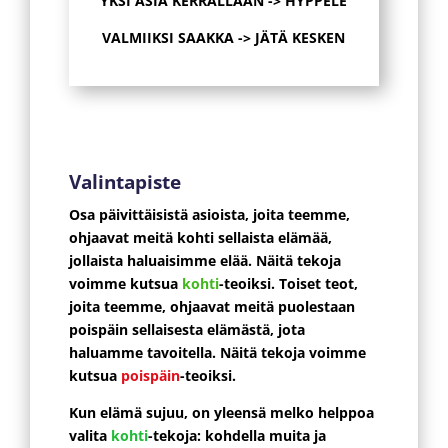
YKSI ASIA KERRALLAAN -> HYPPELE
VALMIIKSI SAAKKA -> JÄTÄ KESKEN
Valintapiste
Osa päivittäisistä asioista, joita teemme,
ohjaavat meitä kohti sellaista elämää,
jollaista haluaisimme elää. Näitä tekoja
voimme kutsua
kohti
-teoiksi.
Toiset teot,
joita teemme, ohjaavat meitä puolestaan
poispäin sellaisesta elämästä, jota
haluamme tavoitella. Näitä tekoja voimme
kutsua
poispäin
-teoiksi.
Kun elämä sujuu, on yleensä melko helppoa
valita
kohti
-tekoja: kohdella muita ja