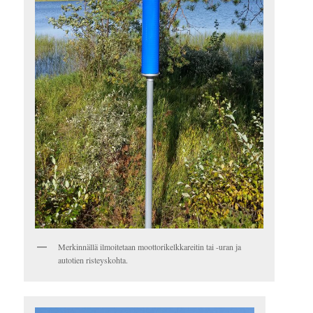
Merkinnällä ilmoitetaan moottorikelkkareitin tai -uran ja
autotien risteyskohta.