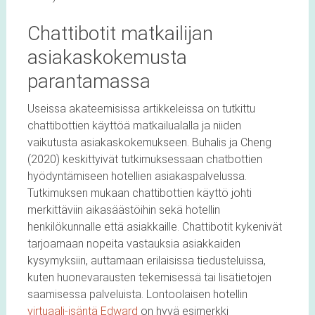
Chattibotit matkailijan
asiakaskokemusta
parantamassa
Useissa akateemisissa artikkeleissa on tutkittu
chattibottien käyttöä matkailualalla ja niiden
vaikutusta asiakaskokemukseen. Buhalis ja Cheng
(2020) keskittyivät tutkimuksessaan chatbottien
hyödyntämiseen hotellien asiakaspalvelussa.
Tutkimuksen mukaan chattibottien käyttö johti
merkittäviin aikasäästöihin sekä hotellin
henkilökunnalle että asiakkaille. Chattibotit kykenivät
tarjoamaan nopeita vastauksia asiakkaiden
kysymyksiin, auttamaan erilaisissa tiedusteluissa,
kuten huonevarausten tekemisessä tai lisätietojen
saamisessa palveluista. Lontoolaisen hotellin
virtuaali-isäntä Edward
on hyvä esimerkki