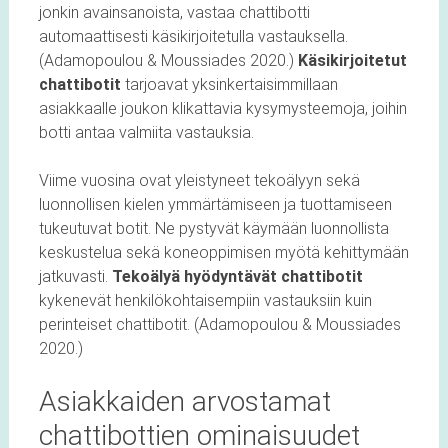
jonkin avainsanoista, vastaa chattibotti
automaattisesti käsikirjoitetulla vastauksella.
(Adamopoulou & Moussiades 2020.)
Käsikirjoitetut
chattibotit
tarjoavat yksinkertaisimmillaan
asiakkaalle joukon klikattavia kysymysteemoja, joihin
botti antaa valmiita vastauksia.
Viime vuosina ovat yleistyneet tekoälyyn sekä
luonnollisen kielen ymmärtämiseen ja tuottamiseen
tukeutuvat botit. Ne pystyvät käymään luonnollista
keskustelua sekä koneoppimisen myötä kehittymään
jatkuvasti.
Tekoälyä hyödyntävät chattibotit
kykenevät henkilökohtaisempiin vastauksiin kuin
perinteiset chattibotit. (Adamopoulou & Moussiades
2020.)
Asiakkaiden arvostamat
chattibottien ominaisuudet