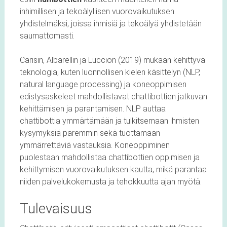
inhimillisen ja tekoälyllisen vuorovaikutuksen
yhdistelmäksi, joissa ihmisiä ja tekoälyä yhdistetään
saumattomasti.
Carisin, Albarellin ja Luccion (2019) mukaan kehittyvä
teknologia, kuten luonnollisen kielen käsittelyn (NLP,
natural language processing) ja koneoppimisen
edistysaskeleet mahdollistavat chattibottien jatkuvan
kehittämisen ja parantamisen. NLP auttaa
chattibottia ymmärtämään ja tulkitsemaan ihmisten
kysymyksiä paremmin sekä tuottamaan
ymmärrettäviä vastauksia. Koneoppiminen
puolestaan mahdollistaa chattibottien oppimisen ja
kehittymisen vuorovaikutuksen kautta, mikä parantaa
niiden palvelukokemusta ja tehokkuutta ajan myötä.
Tulevaisuus