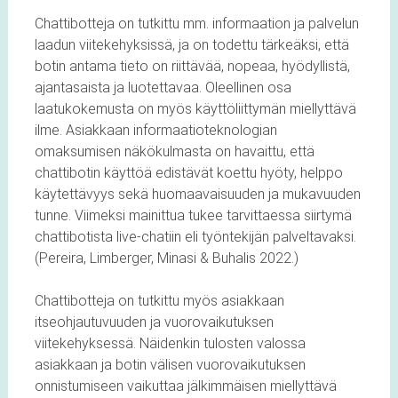
Chattibotteja on tutkittu mm. informaation ja palvelun
laadun viitekehyksissä, ja on todettu tärkeäksi, että
botin antama tieto on riittävää, nopeaa, hyödyllistä,
ajantasaista ja luotettavaa. Oleellinen osa
laatukokemusta on myös käyttöliittymän miellyttävä
ilme. Asiakkaan informaatioteknologian
omaksumisen näkökulmasta on havaittu, että
chattibotin käyttöä edistävät koettu hyöty, helppo
käytettävyys sekä huomaavaisuuden ja mukavuuden
tunne. Viimeksi mainittua tukee tarvittaessa siirtymä
chattibotista live-chatiin eli työntekijän palveltavaksi.
(Pereira, Limberger, Minasi & Buhalis 2022.)
Chattibotteja on tutkittu myös asiakkaan
itseohjautuvuuden ja vuorovaikutuksen
viitekehyksessä. Näidenkin tulosten valossa
asiakkaan ja botin välisen vuorovaikutuksen
onnistumiseen vaikuttaa jälkimmäisen miellyttävä