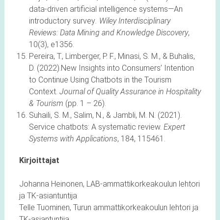
data‐driven artificial intelligence systems—An
introductory survey
. Wiley Interdisciplinary
Reviews: Data Mining and Knowledge Discovery
,
10(3), e1356.
Pereira, T., Limberger, P. F., Minasi, S. M., & Buhalis,
D. (2022).New Insights into Consumers’ Intention
to Continue Using Chatbots in the Tourism
Context.
Journal of Quality Assurance in Hospitality
& Tourism
(pp. 1 – 26).
Suhaili, S. M., Salim, N., & Jambli, M. N. (2021).
Service chatbots: A systematic review.
Expert
Systems with Applications
, 184, 115461.
Kirjoittajat
Johanna Heinonen, LAB-ammattikorkeakoulun lehtori
ja TK-asiantuntija
Telle Tuominen, Turun ammattikorkeakoulun lehtori ja
TK-asiantuntija