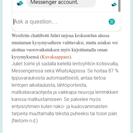
WestJetin chattibotti Juliet tarjoaa keskustelun alussa
muutaman kysymysaiheen valittavaksi, mutta asiakas voi
aloittaa vuorovaikutuksen myös kirjoittamalla oman
kysymyksensä (
Kuvakaappaus
).
Juliet toimii yli sadalla kielellä lentoyhtiön kotisivuilla,
Messengerissä sekä WhatsAppissa. Se hoitaa 87 %
lippuvarauksista automaattisesti, antaa tietoa
lentojen aikatauluista, lähtöporteista,
matkatavaraohjeita ja vaikkapa neuvoja lemmikkien
kanssa matkustamiseen. Se palvelee myös
erityisryhmien kuten näkö- ja kuulovammaisten
tarpeita muuttamalla tekstiä puheeksi tai toisin päin.
(Netomi n.d.)