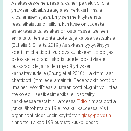
Asiakaskeskeinen, reaaliaikainen palvelu voi olla
yrityksen kilpailustrategia esimerkiksi hinnalla
kilpailemisen sijaan. Erityisen merkityksellistä
reaaliaikaisuus on silloin, kun kyse on uudesta
asiakkaasta tai asiakas on ostamassa itselleen
ennalta tuntematonta tuotetta ja kaipaa vastauksia.
(Buhalis & Sinarta 2019.) Asiakkaan tyytyväisyys
koettuun chattibotti-vuorovaikutukseen luo pohjaa
ostoaikeille, brändiuskollisuudelle, positiiviselle
puskaradiolle ja näiden myötä yrityksen
kannattavuudelle (Chung et al 2018). Halvimmillaan
chattibotti (mm. edellämainittu Facebookin botti) on
ilmainen. WordPress-alustaan botti-pluginin voi liittää
melko edullisesti; esimerkiksi eHospitality-
hankkeessa testattiin Lahdessa
Tidio
-nimistä bottia,
jonka lähtöhinta on 19 euroa kuukaudessa. Visit-
organisaatioiden usein käyttämän
giosg-palvelun
hinnoittelu alkaa 199 eurosta kuukaudessa.