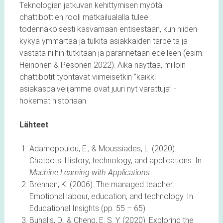
Teknologian jatkuvan kehittymisen myötä
chattibottien rooli matkailualalla tulee
todennäköisesti kasvamaan entisestään, kun niiden
kykyä ymmärtää ja tulkita asiakkaiden tarpeita ja
vastata niihin tutkitaan ja parannetaan edelleen (esim.
Heinonen & Pesonen 2022). Aika näyttää, milloin
chattibotit työntävät viimeisetkin ”kaikki
asiakaspalvelijamme ovat juuri nyt varattuja” -
hokemat historiaan.
Lähteet
Adamopoulou, E., & Moussiades, L. (2020).
Chatbots: History, technology, and applications. In
Machine Learning with Applications.
Brennan, K. (2006). The managed teacher:
Emotional labour, education, and technology. In
Educational Insights (pp. 55 – 65).
Buhalis, D., & Cheng, E. S. Y. (2020). Exploring the