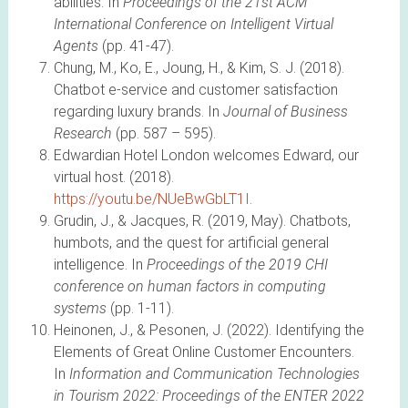
abilities. In
Proceedings of the 21st ACM
International Conference on Intelligent Virtual
Agents
(pp. 41-47).
Chung, M., Ko, E., Joung, H., & Kim, S. J. (2018).
Chatbot e-service and customer satisfaction
regarding luxury brands. In
Journal of Business
Research
(pp. 587 – 595).
Edwardian Hotel London welcomes Edward, our
virtual host. (2018).
https://youtu.be/NUeBwGbLT1I
.
Grudin, J., & Jacques, R. (2019, May). Chatbots,
humbots, and the quest for artificial general
intelligence. In
Proceedings of the 2019 CHI
conference on human factors in computing
systems
(pp. 1-11).
Heinonen, J., & Pesonen, J. (2022). Identifying the
Elements of Great Online Customer Encounters.
In
Information and Communication Technologies
in Tourism 2022: Proceedings of the ENTER 2022