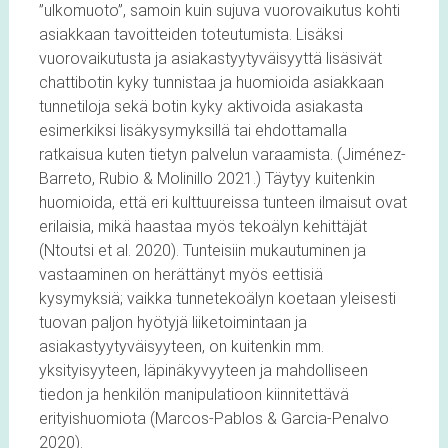
”ulkomuoto”, samoin kuin sujuva vuorovaikutus kohti
asiakkaan tavoitteiden toteutumista. Lisäksi
vuorovaikutusta ja asiakastyytyväisyyttä lisäsivät
chattibotin kyky tunnistaa ja huomioida asiakkaan
tunnetiloja sekä botin kyky aktivoida asiakasta
esimerkiksi lisäkysymyksillä tai ehdottamalla
ratkaisua kuten tietyn palvelun varaamista. (Jiménez-
Barreto, Rubio & Molinillo 2021.) Täytyy kuitenkin
huomioida, että eri kulttuureissa tunteen ilmaisut ovat
erilaisia, mikä haastaa myös tekoälyn kehittäjät
(Ntoutsi et al. 2020). Tunteisiin mukautuminen ja
vastaaminen on herättänyt myös eettisiä
kysymyksiä; vaikka tunnetekoälyn koetaan yleisesti
tuovan paljon hyötyjä liiketoimintaan ja
asiakastyytyväisyyteen, on kuitenkin mm.
yksityisyyteen, läpinäkyvyyteen ja mahdolliseen
tiedon ja henkilön manipulatioon kiinnitettävä
erityishuomiota (Marcos-Pablos & Garcia-Penalvo
2020).