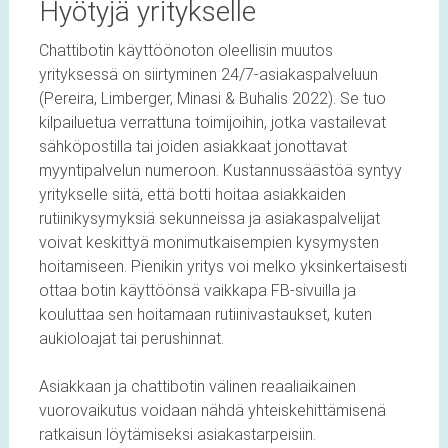
Hyötyjä yritykselle
Chattibotin käyttöönoton oleellisin muutos
yrityksessä on siirtyminen 24/7-asiakaspalveluun
(Pereira, Limberger, Minasi & Buhalis 2022). Se tuo
kilpailuetua verrattuna toimijoihin, jotka vastailevat
sähköpostilla tai joiden asiakkaat jonottavat
myyntipalvelun numeroon. Kustannussäästöä syntyy
yritykselle siitä, että botti hoitaa asiakkaiden
rutiinikysymyksiä sekunneissa ja asiakaspalvelijat
voivat keskittyä monimutkaisempien kysymysten
hoitamiseen. Pienikin yritys voi melko yksinkertaisesti
ottaa botin käyttöönsä vaikkapa FB-sivuilla ja
kouluttaa sen hoitamaan rutiinivastaukset, kuten
aukioloajat tai perushinnat.
Asiakkaan ja chattibotin välinen reaaliaikainen
vuorovaikutus voidaan nähdä yhteiskehittämisenä
ratkaisun löytämiseksi asiakastarpeisiin.