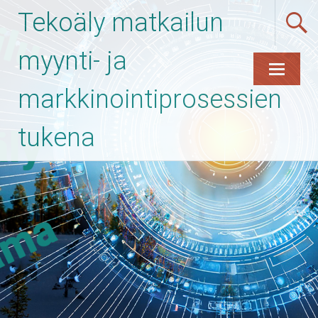
Tekoäly matkailun
myynti- ja
markkinointiprosessien
Skip
to
content
tukena