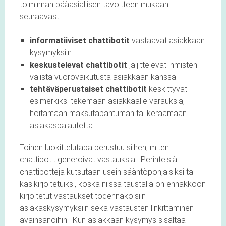
toiminnan pääasiallisen tavoitteen mukaan
seuraavasti:
informatiiviset chattibotit
vastaavat asiakkaan
kysymyksiin
keskustelevat chattibotit
jäljittelevät ihmisten
välistä vuorovaikutusta asiakkaan kanssa
tehtäväperustaiset chattibotit
keskittyvät
esimerkiksi tekemään asiakkaalle varauksia,
hoitamaan maksutapahtuman tai keräämään
asiakaspalautetta.
Toinen luokittelutapa perustuu siihen, miten
chattibotit generoivat vastauksia. Perinteisiä
chattibotteja kutsutaan usein sääntöpohjaisiksi tai
käsikirjoitetuiksi, koska niissä taustalla on ennakkoon
kirjoitetut vastaukset todennäköisiin
asiakaskysymyksiin sekä vastausten linkittäminen
avainsanoihin. Kun asiakkaan kysymys sisältää