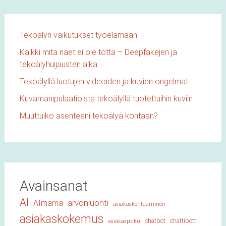
Tekoälyn vaikutukset työelämään
Kaikki mitä näet ei ole totta – Deepfakejen ja
tekoälyhuijausten aika
Tekoälyllä luotujen videoiden ja kuvien ongelmat
Kuvamanipulaatioista tekoälyllä tuotettuihin kuviin
Muuttuiko asenteeni tekoälyä kohtaan?
Avainsanat
AI
arvonluonti
AImama
asiakaskohtaaminen
asiakaskokemus
chatbot
chattibotti
asiakaspolku