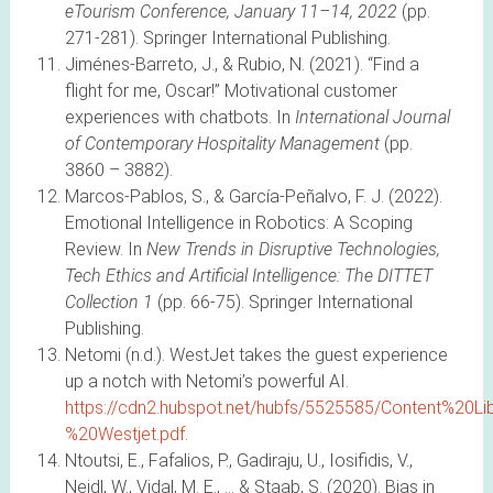
eTourism Conference, January 11–14, 2022
(pp.
271-281). Springer International Publishing.
Jiménes-Barreto, J., & Rubio, N. (2021). “Find a
flight for me, Oscar!” Motivational customer
experiences with chatbots. In
International Journal
of Contemporary Hospitality Management
(pp.
3860 – 3882).
Marcos-Pablos, S., & García-Peñalvo, F. J. (2022).
Emotional Intelligence in Robotics: A Scoping
Review. In
New Trends in Disruptive Technologies,
Tech Ethics and Artificial Intelligence: The DITTET
Collection 1
(pp. 66-75). Springer International
Publishing.
Netomi (n.d.). WestJet takes the guest experience
up a notch with Netomi’s powerful AI.
https://cdn2.hubspot.net/hubfs/5525585/Content%20L
%20Westjet.pdf
.
Ntoutsi, E., Fafalios, P., Gadiraju, U., Iosifidis, V.,
Nejdl, W., Vidal, M. E., … & Staab, S. (2020). Bias in