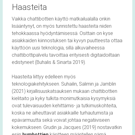
Haasteita
Vaikka chattibottien käyttö matkailualalla onkin
lisääntynyt, on myös tunnistettu haasteita niiden
tehokkaassa hyödyntämisessä. Osittain on kyse
asiakkaiden kiinnostuksen tai kyvyn puutteesta ottaa
käyttöön uusi teknologia, sillä alkuvaiheessa
chattibottipalvelu tavoittaa erityisesti digitaidoiltaan
edistyneet (Buhalis & Sinarta 2019).
Haasteita liittyy edelleen myös
teknologiakehitykseen. Suhailin, Salimin ja Jamblin
(2021) kirjallisuuskatsauksen mukaan chattibottien
kielitaito ja kyky tulkita monimutkaisia kysymyksiä
ovat tulevaisuuden kehittämis- ja tutkimuskohteita,
koska ne aiheuttavat asiakkaille turhautumista ja
epävarmuutta sekä voivat johtaa negatiiviseen
kokemukseen. Grudin ja Jacques (2019) nostavatkin
esiin
humbottien
käsitteen määritellen nämä