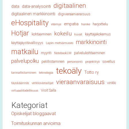
digitaalinen
data
data-analysointi
digitaalinen markkinointi
digivieraanvaraisuus
eHospitality
empatia
harjoittelu
elämys
hanke
Hotjar
kokeilu
kohtaaminen
käyttäjäkokemus
kuvat
markkinointi
käyttäjäystävällisyys
Lapin metsämuseo
matkailu
myynti
palvelukohtaaminen
NotebookLM
palvelupolku
pelillistäminen
sovellus
personointi
projektityö
tekoäly
Totto ry
tarinallistaminen
teknologia
vieraanvaraisuus
vinkki
täyskäännös
verkkovierailijat
Visit Salla
virtuaalitodellisuus
Kategoriat
Opiskelijat bloggaavat
Toimituskunnan arvioima