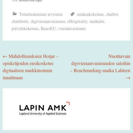
Toimituskunnan arvioima
asiakaskokemus
,
chatbot
,
chattibotti
,
digivieraanvaraisuus
,
eHospitality
,
matkailu
,
palvelukokemus
,
ReactEU
,
vieraanvaraisuus
Post
←
Mahdollisuuksien Hotjar –
Nuottiavain
opiskelijoiden ensikosketus
digivieraanvaraisuuden saloihin
navigation
digitaalisen markkinoinnin
– Benchmarking-matka Lahteen
maailmaan
→