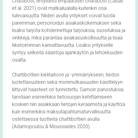
Chattibotit, erityisesti empaattiset chattibotit (Casas
et al. 2021) ovat matkailualalla kuitenkin osa
tulevaisuutta. Niiden avulla yritykset voivat luoda
paremman, personoidun asiakaskokemuksen sekä
lisäksi tarjota kohdennettuja tarjouksia, suosituksia ja
vinkkejä, mikä parantaa asiakasuskollisuutta ja lisää
liiketoiminnan kannattavuutta. Lisäksi yritykselle
syntyy selkeitä säästöjä ajankäytön ja tehokkuuden
osalta.
Chattibottien kielitaitoon ja -ymmärrykseen, tiedon
luotettavuuteen sekä monimutkaisuuden käsittelyyn
liittyvät haasteet on tunnistettu. Samoin panostuksia
tarvitaan esimerkiksi tietosuojan kehittämiseen
koskien niin asiakkaan tietojen keräämistä ja käyttöä
kuin esimerkiksi maksutapahtumaturvallisuutta
ostettaessa tuotteita chattibottien avulla
(Adamopoulou & Moussiades 2020).