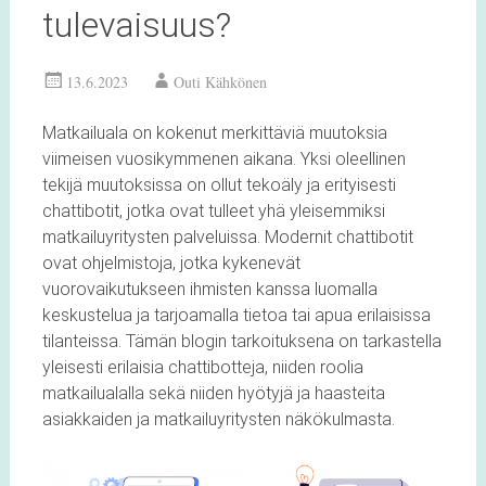
tulevaisuus?
13.6.2023
Outi Kähkönen
Matkailuala on kokenut merkittäviä muutoksia
viimeisen vuosikymmenen aikana. Yksi oleellinen
tekijä muutoksissa on ollut tekoäly ja erityisesti
chattibotit, jotka ovat tulleet yhä yleisemmiksi
matkailuyritysten palveluissa. Modernit chattibotit
ovat ohjelmistoja, jotka kykenevät
vuorovaikutukseen ihmisten kanssa luomalla
keskustelua ja tarjoamalla tietoa tai apua erilaisissa
tilanteissa. Tämän blogin tarkoituksena on tarkastella
yleisesti erilaisia chattibotteja, niiden roolia
matkailualalla sekä niiden hyötyjä ja haasteita
asiakkaiden ja matkailuyritysten näkökulmasta.