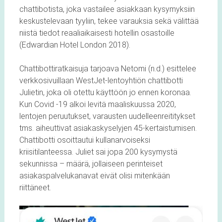
chattibotista, joka vastailee asiakkaan kysymyksiin
keskustelevaan tyyliin, tekee varauksia sekä välittää
niistä tiedot reaaliaikaisesti hotellin osastoille
(Edwardian Hotel London 2018).
Chattibottiratkaisuja tarjoava Netomi (n.d.) esittelee
verkkosivuillaan WestJet-lentoyhtiön chattibotti
Julietin, joka oli otettu käyttöön jo ennen koronaa.
Kun Covid -19 alkoi levitä maaliskuussa 2020,
lentojen peruutukset, varausten uudelleenreititykset
tms. aiheuttivat asiakaskyselyjen 45-kertaistumisen.
Chattibotti osoittautui kullanarvoiseksi
kriisitilanteessa. Juliet sai jopa 200 kysymystä
sekunnissa – määrä, jollaiseen perinteiset
asiakaspalvelukanavat eivät olisi mitenkään
riittäneet.