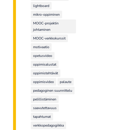
lightboard
mikro-oppiminen
MOOC-projektin
johtaminen
MOOC-verkkokurssit
motivaatio
opetusvideo
oppimisalustat
oppimistehtävät
oppimisvideo
palaute
pedagoginen suunnittelu
pelillistäminen
saavutettavuus
tapahtumat
verkkopedagogiikka