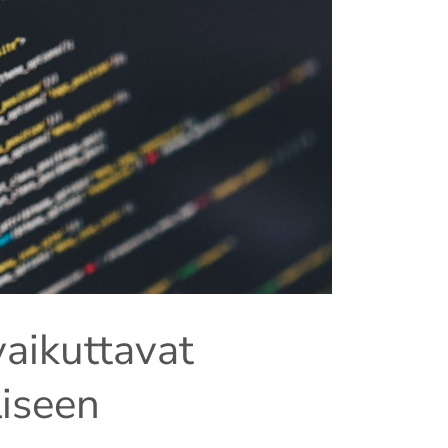
vaikuttavat
liseen