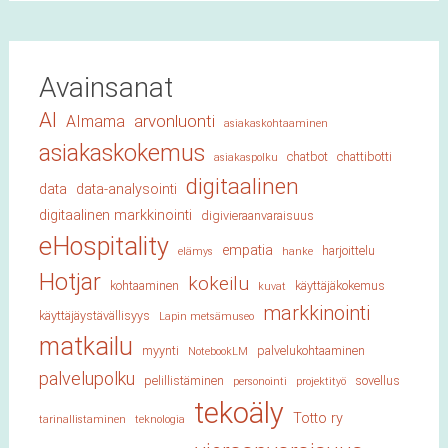
Avainsanat
AI
arvonluonti
AImama
asiakaskohtaaminen
asiakaskokemus
chatbot
chattibotti
asiakaspolku
digitaalinen
data
data-analysointi
digitaalinen markkinointi
digivieraanvaraisuus
eHospitality
empatia
harjoittelu
elämys
hanke
Hotjar
kokeilu
kohtaaminen
käyttäjäkokemus
kuvat
markkinointi
käyttäjäystävällisyys
Lapin metsämuseo
matkailu
myynti
palvelukohtaaminen
NotebookLM
palvelupolku
pelillistäminen
sovellus
personointi
projektityö
tekoäly
Totto ry
tarinallistaminen
teknologia