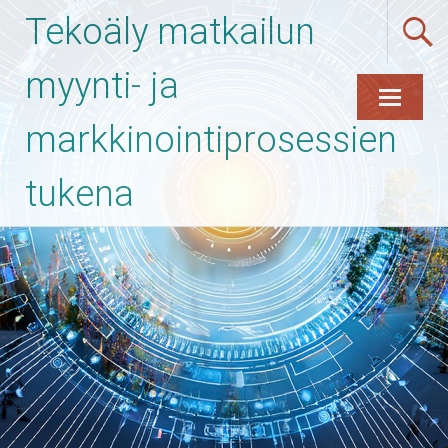
Tekoäly matkailun
myynti- ja
markkinointiprosessien
Skip
to
content
tukena