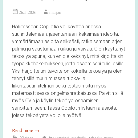
26.5.2026
marjan
Halutessaan Copilotia voi käyttää arjessa
suunnittelemaan, jäsentämään, keksimään ideoita,
ymmärtämään asioita selkeästi, ratkaisemaan arjen
pulmia ja säästämään aikaa ja vaivaa. Olen käyttänyt
tekoälyä apuna, kun en ole keksinyt, mitä kirjoittaisin
työpaikkahakemukseen, jotta osaamiseni tulisi esille.
Yksi harjoitteluni tavoite on kokeilla tekoälyä ja olen
tehnyt sillä muun muassa ruoka- ja
liikuntasuunnitelman sekä testasin sitä myös
matemaattisessa ongelmanratkaisussa. Päivitin sillä
myös CV:n ja käytin tekoälyä osaamisen
sanoittamiseen. Tässä Copilotin listaamia asioita,
joissa tekoälystä voi olla hyötyä.
Read more
→
Yleinen
hyvinvointi
,
matkailu
,
tekoäly
,
vapaa-