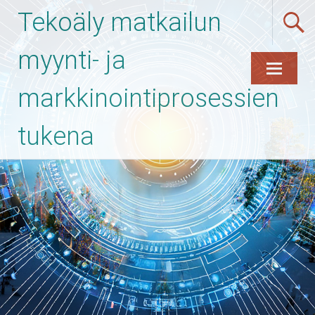
Tekoäly matkailun
myynti- ja
markkinointiprosessien
Skip
to
content
tukena