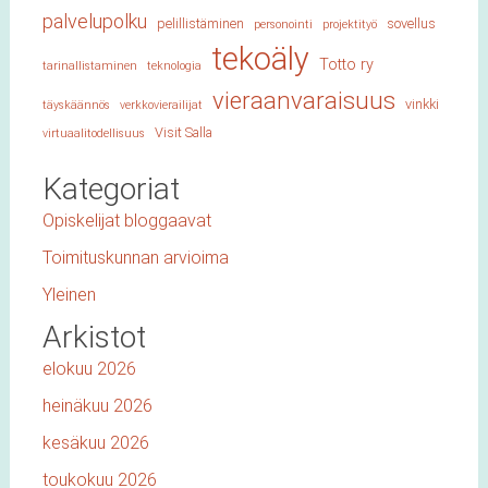
palvelupolku
pelillistäminen
sovellus
personointi
projektityö
tekoäly
Totto ry
tarinallistaminen
teknologia
vieraanvaraisuus
vinkki
täyskäännös
verkkovierailijat
Visit Salla
virtuaalitodellisuus
Kategoriat
Opiskelijat bloggaavat
Toimituskunnan arvioima
Yleinen
Arkistot
elokuu 2026
heinäkuu 2026
kesäkuu 2026
toukokuu 2026