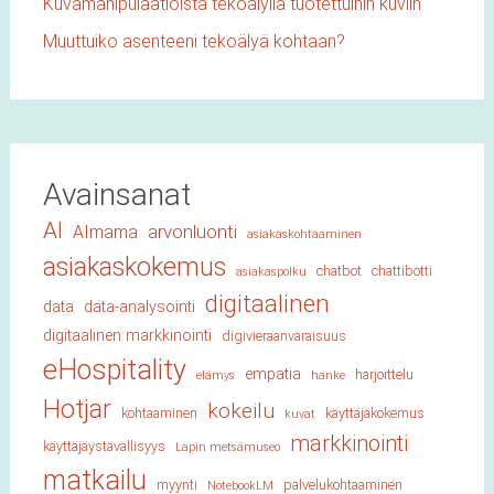
Kuvamanipulaatioista tekoälyllä tuotettuihin kuviin
Muuttuiko asenteeni tekoälyä kohtaan?
Avainsanat
AI
arvonluonti
AImama
asiakaskohtaaminen
asiakaskokemus
chatbot
chattibotti
asiakaspolku
digitaalinen
data
data-analysointi
digitaalinen markkinointi
digivieraanvaraisuus
eHospitality
empatia
harjoittelu
elämys
hanke
Hotjar
kokeilu
kohtaaminen
käyttäjäkokemus
kuvat
markkinointi
käyttäjäystävällisyys
Lapin metsämuseo
matkailu
myynti
palvelukohtaaminen
NotebookLM