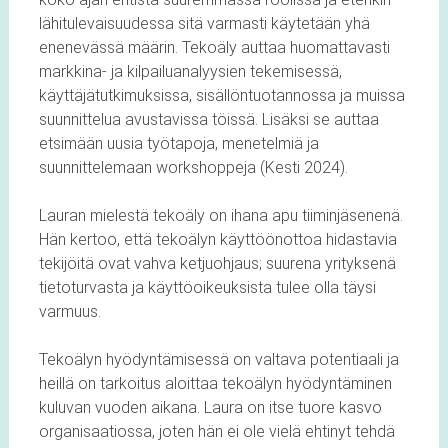
lähitulevaisuudessa sitä varmasti käytetään yhä
enenevässä määrin. Tekoäly auttaa huomattavasti
markkina- ja kilpailuanalyysien tekemisessä,
käyttäjätutkimuksissa, sisällöntuotannossa ja muissa
suunnittelua avustavissa töissä. Lisäksi se auttaa
etsimään uusia työtapoja, menetelmiä ja
suunnittelemaan workshoppeja (Kesti 2024).
Lauran mielestä tekoäly on ihana apu tiiminjäsenenä.
Hän kertoo, että tekoälyn käyttöönottoa hidastavia
tekijöitä ovat vahva ketjuohjaus; suurena yrityksenä
tietoturvasta ja käyttöoikeuksista tulee olla täysi
varmuus.
Tekoälyn hyödyntämisessä on valtava potentiaali ja
heillä on tarkoitus aloittaa tekoälyn hyödyntäminen
kuluvan vuoden aikana. Laura on itse tuore kasvo
organisaatiossa, joten hän ei ole vielä ehtinyt tehdä