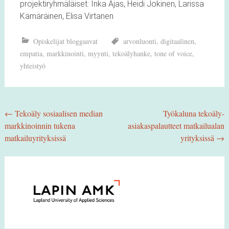
projektiryhmäläiset: Inka Ajas, Heidi Jokinen, Larissa
Kämäräinen, Elisa Virtanen
Opiskelijat bloggaavat
arvonluonti
,
digitaalinen
,
empatia
,
markkinointi
,
myynti
,
tekoälyhanke
,
tone of voice
,
yhteistyö
Post
←
Tekoäly sosiaalisen median
Työkaluna tekoäly-
markkinoinnin tukena
asiakaspalautteet matkailualan
navigation
matkailuyrityksissä
yrityksissä
→