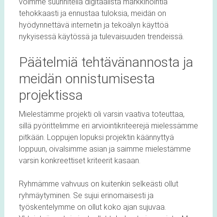
voimme suunnitella digitaalista markkinointia
tehokkaasti ja ennustaa tuloksia, meidän on
hyödynnettävä internetin ja tekoälyn käyttöä
nykyisessä käytössä ja tulevaisuuden trendeissä.
Päätelmiä tehtävänannosta ja
meidän onnistumisesta
projektissa
Mielestämme projekti oli varsin vaativa toteuttaa,
sillä pyörittelimme eri arviointikriteerejä mielessämme
pitkään. Loppujen lopuksi projektin käännyttyä
loppuun, oivalsimme asian ja saimme mielestämme
varsin konkreettiset kriteerit kasaan.
Ryhmämme vahvuus on kuitenkin selkeästi ollut
ryhmäytyminen. Se sujui erinomaisesti ja
työskentelymme on ollut koko ajan sujuvaa.