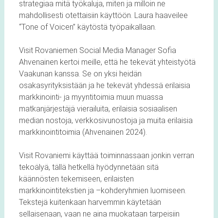
strategiaa mitä työkaluja, miten ja milloin ne
mahdollisesti otettaisiin käyttöön. Laura haaveilee
“Tone of Voicen” käytöstä työpaikallaan.
Visit Rovaniemen Social Media Manager Sofia
Ahvenainen kertoi meille, että he tekevät yhteistyötä
Vaakunan kanssa. Se on yksi heidän
osakasyrityksistään ja he tekevät yhdessä erilaisia
markkinointi- ja myyntitoimia muun muassa
matkanjärjestäjä vierailuita, erilaisia sosiaalisen
median nostoja, verkkosivunostoja ja muita erilaisia
markkinointitoimia (Ahvenainen 2024).
Visit Rovaniemi käyttää toiminnassaan jonkin verran
tekoälyä, tällä hetkellä hyödynnetään sitä
käännösten tekemiseen, erilaisten
markkinointitekstien ja –kohderyhmien luomiseen.
Tekstejä kuitenkaan harvemmin käytetään
sellaisenaan, vaan ne aina muokataan tarpeisiin