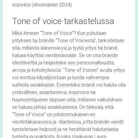
sopiviksi (Ahvenainen 2024).
Tone of voice tarkastelussa
Mikä ihmeen “Tone of Voice”? Kun puhutaan
yrityksen tai brändin ”Tone of Voicesta”, tarkoitetaan
sitä, millaista äänensävyä ja tyyliä yritys tai brändi
haluaa käyttää viestinnässään. Se on osa brändin
identiteettiä ja heijastelee sen persoonallisuutta,
arvoja ja kohdeyleisöä. “Tone of Voicen” avulla yritys
voi erottua kilpailijoistaan ja luoda vahvempia
suhteita asiakkaisiin. Esimerkiksi brändi voi haluta olla
ystävällinen, asiantunteva, inspiroiva tai
huumorintajuinen riippuen siitä, millaisen vaikutuksen
se haluaa jättää asiakkaisiinsa. On tärkeää, että
“Tone of Voice” on johdonmukainen eri
viestintäkanavissa ja -tilanteissa, jotta brändin viestit
tunnistetaan helposti ja ne herättävät halutunlaisia
tunteita ja reaktioita. Koska Vaakunan Laura