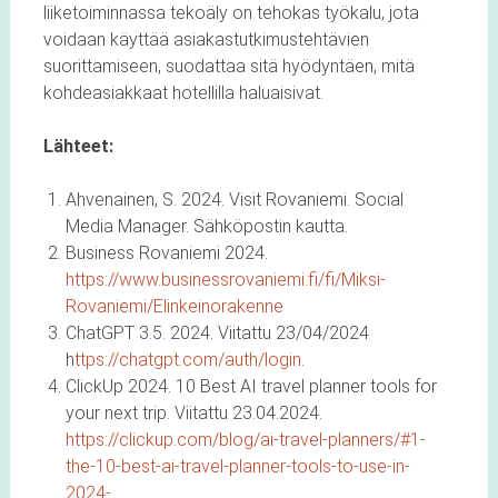
liiketoiminnassa tekoäly on tehokas työkalu, jota
voidaan käyttää asiakastutkimustehtävien
suorittamiseen, suodattaa sitä hyödyntäen, mitä
kohdeasiakkaat hotellilla haluaisivat.
Lähteet:
Ahvenainen, S. 2024. Visit Rovaniemi. Social
Media Manager. Sähköpostin kautta.
Business Rovaniemi 2024.
https://www.businessrovaniemi.fi/fi/Miksi-
Rovaniemi/Elinkeinorakenne
ChatGPT 3.5. 2024. Viitattu 23/04/2024
h
ttps://chatgpt.com/auth/login
.
ClickUp 2024. 10 Best AI travel planner tools for
your next trip. Viitattu 23.04.2024.
https://clickup.com/blog/ai-travel-planners/#1-
the-10-best-ai-travel-planner-tools-to-use-in-
2024-
.