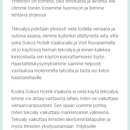
Yhteistyö on toiminut, ollut tehokasta ja avointa. Me
otimme toinen toisemme huomioon ja teimme
tehtäviä yhdessä.
Tekoälyä pidetään yleisesti vielä todella vieraana ja
outona asiana, olimme kuitenkin yllättyneitä siitä, että
sekä Sokos Hotelli Vaakunalla ja Visit Rovaniemellä
oli jo käytössä hieman tekoälyä ja ennen kaikkea
kiinnostusta sen käytön kasvattamiseen löytyi.
Haastattelukysymyksiimme saimme helposti
vastauksia molemmilta tahoilta ja tästä iso kiitos
haastateltaville.
Koska Sokos Hotelli Vaakuna ei vielä käytä tekoälyä,
emme voi antaa vastausta siihen, miten se vaikuttaisi
vieraanvaraisuuteen. Sen sijaan voimme pohtia,
miten tekoäly vaikuttaisi markkinoinnin välineenä.
Tekoäly vaikuttaa ihmisten liiketoimintatapoihin ja
myös ihmisten yksityiselämään. Yritykselle