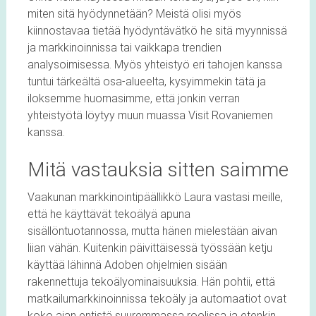
miten sitä hyödynnetään? Meistä olisi myös
kiinnostavaa tietää hyödyntävätkö he sitä myynnissä
ja markkinoinnissa tai vaikkapa trendien
analysoimisessa. Myös yhteistyö eri tahojen kanssa
tuntui tärkeältä osa-alueelta, kysyimmekin tätä ja
iloksemme huomasimme, että jonkin verran
yhteistyötä löytyy muun muassa Visit Rovaniemen
kanssa.
Mitä vastauksia sitten saimme
Vaakunan markkinointipäällikkö Laura vastasi meille,
että he käyttävät tekoälyä apuna
sisällöntuotannossa, mutta hänen mielestään aivan
liian vähän. Kuitenkin päivittäisessä työssään ketju
käyttää lähinnä Adoben ohjelmien sisään
rakennettuja tekoälyominaisuuksia. Hän pohtii, että
matkailumarkkinoinnissa tekoäly ja automaatiot ovat
koko ajan entistä suuremmassa roolissa ja etenkin