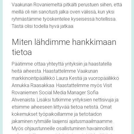
Vaakunan Rovaniemeltä pitkälti perustuen siihen, että
meillä oli niin sanotusti jalka oven välissä, kun yksi
ryhmästämme työskentelee kyseisessä hotellissa.
Tästä olisi todella hyvä jatkaa.
Miten lähdimme hankkimaan
tietoa
Päätimme ottaa yhteyttä yrityksiin ja haastatella
heitä aiheesta. Haastattelimme Vaakunan
markkinointipäällikkö Laura Kestiä ja vuoropäällikkö
Annukka Raasakkaa. Haastattelimme myös Visit
Rovaniemen Social Media Manager Sofia
Ahvenaista. Lisäksi tutkimme yrityksien nettisivuja ja
etsimme aiheeseen liittyvää tietoa netistä. Omat
kokemukset työpaikoillamme ja tietotaidon
jakaminen ryhmälle laajensi ajatusmaailmaamme.
Myös ohjaustunneille osallistuminen havainnollisti