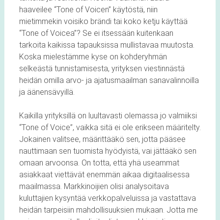
haaveilee “Tone of Voicen” käytöstä, niin
mietimmekin voisiko brändi tai koko ketju käyttää
“Tone of Voicea”? Se ei itsessään kuitenkaan
tarkoita kaikissa tapauksissa mullistavaa muutosta.
Koska mielestämme kyse on kohderyhmän
selkeästä tunnistamisesta, yrityksen viestinnästä
heidän omilla arvo- ja ajatusmaailman sanavalinnoilla
ja äänensävyillä.
Kaikilla yrityksillä on luultavasti olemassa jo valmiiksi
“Tone of Voice”, vaikka sitä ei ole erikseen määritelty.
Jokainen valitsee, määrittääkö sen, jotta pääsee
nauttimaan sen tuomista hyödyistä, vai jättääkö sen
omaan arvoonsa. On totta, että yhä useammat
asiakkaat viettävät enemmän aikaa digitaalisessa
maailmassa. Markkinoijien olisi analysoitava
kuluttajien kysyntää verkkopalveluissa ja vastattava
heidän tarpeisiin mahdollisuuksien mukaan. Jotta me