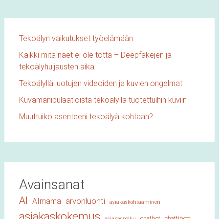
Tekoälyn vaikutukset työelämään
Kaikki mitä näet ei ole totta – Deepfakejen ja
tekoälyhuijausten aika
Tekoälyllä luotujen videoiden ja kuvien ongelmat
Kuvamanipulaatioista tekoälyllä tuotettuihin kuviin
Muuttuiko asenteeni tekoälyä kohtaan?
Avainsanat
AI
arvonluonti
AImama
asiakaskohtaaminen
asiakaskokemus
chatbot
chattibotti
asiakaspolku