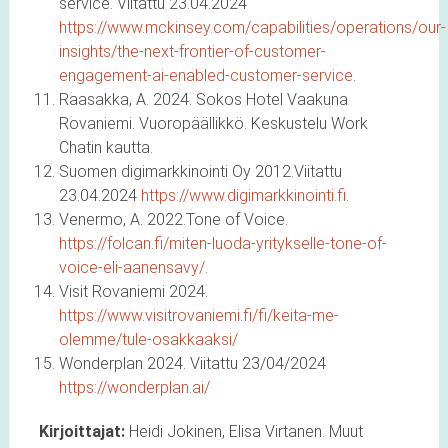
service. Viitattu 23.04.2024
https://www.mckinsey.com/capabilities/operations/our-
insights/the-next-frontier-of-customer-
engagement-ai-enabled-customer-service
.
Raasakka, A. 2024. Sokos Hotel Vaakuna
Rovaniemi. Vuoropäällikkö. Keskustelu Work
Chatin kautta.
Suomen digimarkkinointi Oy 2012.Viitattu
23.04.2024
https://www.digimarkkinointi.fi
.
Venermo, A. 2022.Tone of Voice.
https://folcan.fi/miten-luoda-yritykselle-tone-of-
voice-eli-aanensavy/
.
Visit Rovaniemi 2024.
https://www.visitrovaniemi.fi/fi/keita-me-
olemme/tule-osakkaaksi/
Wonderplan 2024. Viitattu 23/04/2024
https://wonderplan.ai/
Kirjoittajat:
Heidi Jokinen, Elisa Virtanen. Muut