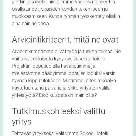
jaettiin jokaiselle, niin olemme yhdessä tehneet ja
osallistuneet jokaiseen kohdan tekemiseen ja
muokkaamiseen. Kunpa ryhmän työskentely olisikin
aina näin helppoa.
Arviointikriteerit, mitä ne ovat
Arviointikriteerimme olivat työn ja tuskan takana. Ne
vaihtuivat erilaisista kysymyslauseista toisiin.
Projektin loppupuolella havahduimme ja
mielestämme päädyimme loppujen lopuksi varsin
hyvään lopputulokseen. Mietimme miten tekoälyä
käytetään tänä päivänä ja onko yritysten välillä
yhteistyötä? Eikö kuulostakin mainioilta?
Tutkimuskohteeksi valittu
yritys
Tehtävän yritykseksi valitsimme Sokos Hotelli