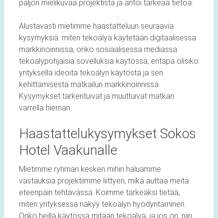
paljon mielikuvaa projektista ja antoi tärkeää tietoa.
Alustavasti mietimme haastatteluun seuraavia
kysymyksiä: miten tekoälyä käytetään digitaalisessa
markkinoinnissa, onko sosiaalisessa mediassa
tekoälypohjaisia sovelluksia käytössä, entäpä olisiko
yrityksellä ideoita tekoälyn käytöstä ja sen
kehittämisestä matkailun markkinoinnissa.
Kysymykset tarkentuivat ja muuttuivat matkan
varrella hieman.
Haastattelukysymykset Sokos
Hotel Vaakunalle
Mietimme ryhmän kesken mihin haluamme
vastauksia projektiimme liittyen, mikä auttaa meitä
eteenpäin tehtävässä. Koimme tärkeäksi tietää,
miten yrityksessä näkyy tekoälyn hyödyntäminen.
Onko heillä käytössä mitään tekoälyä, ja jos on, niin