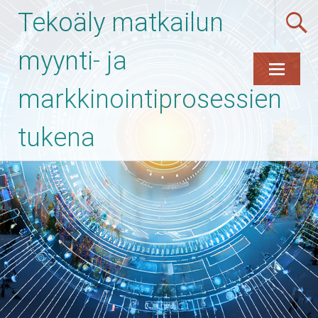
Tekoäly matkailun
myynti- ja
markkinointiprosessien
Skip
to
content
tukena