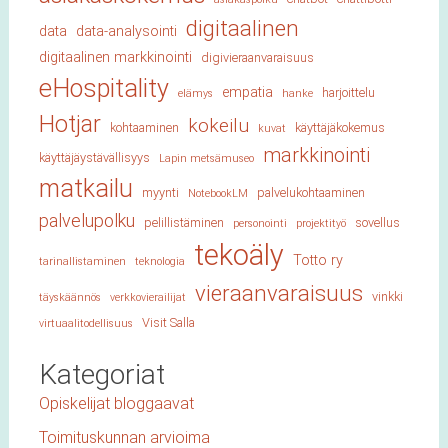
digitaalinen
data
data-analysointi
digitaalinen markkinointi
digivieraanvaraisuus
eHospitality
empatia
harjoittelu
elämys
hanke
Hotjar
kokeilu
kohtaaminen
käyttäjäkokemus
kuvat
markkinointi
käyttäjäystävällisyys
Lapin metsämuseo
matkailu
myynti
palvelukohtaaminen
NotebookLM
palvelupolku
pelillistäminen
sovellus
personointi
projektityö
tekoäly
Totto ry
tarinallistaminen
teknologia
vieraanvaraisuus
vinkki
täyskäännös
verkkovierailijat
Visit Salla
virtuaalitodellisuus
Kategoriat
Opiskelijat bloggaavat
Toimituskunnan arvioima