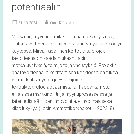
potentiaalin
21.10.2024
Outi Kähkönen
Matkailun, myynnin ja liiketoiminnan tekoälyhanke,
jonka tavoitteena on tukea matkailuyrityksiä tekoälyn
käytössä. Mirva Tapaninen kertoi, että projektin
tavoitteena on saada mukaan Lapin
matkailuyrityksiä, toimijoita ja yhdistyksiä. Projektin
päätavoitteena ja kehittämisen keskiössä on tukea
eri matkailuyritysten ja –toimijoiden
tekoälyteknologiaosaamista ja -hyödyntämistä
erilaisissa markkinointi- ja myyntiprosesseissa ja
täten edistää niiden innovointia, elinvoimaa sekä
kilpailukykyä (Lapin Ammattikorkeakoulu 2023, 8).