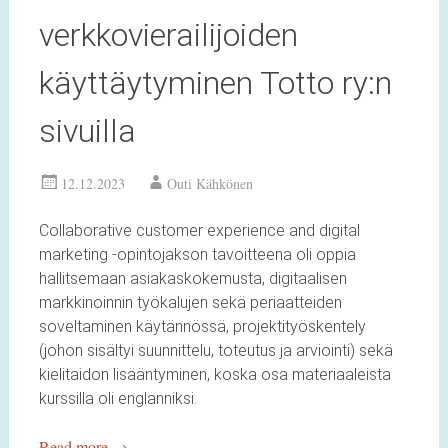
verkkovierailijoiden
käyttäytyminen Totto ry:n
sivuilla
12.12.2023
Outi Kähkönen
Collaborative customer experience and digital
marketing -opintojakson tavoitteena oli oppia
hallitsemaan asiakaskokemusta, digitaalisen
markkinoinnin työkalujen sekä periaatteiden
soveltaminen käytännössä, projektityöskentely
(johon sisältyi suunnittelu, toteutus ja arviointi) sekä
kielitaidon lisääntyminen, koska osa materiaaleista
kurssilla oli englanniksi.
Read more
→