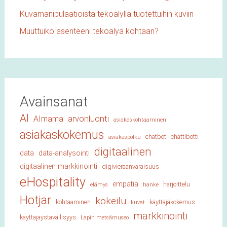
Kuvamanipulaatioista tekoälyllä tuotettuihin kuviin
Muuttuiko asenteeni tekoälyä kohtaan?
Avainsanat
AI
arvonluonti
AImama
asiakaskohtaaminen
asiakaskokemus
chatbot
chattibotti
asiakaspolku
digitaalinen
data
data-analysointi
digitaalinen markkinointi
digivieraanvaraisuus
eHospitality
empatia
harjoittelu
elämys
hanke
Hotjar
kokeilu
kohtaaminen
käyttäjäkokemus
kuvat
markkinointi
käyttäjäystävällisyys
Lapin metsämuseo