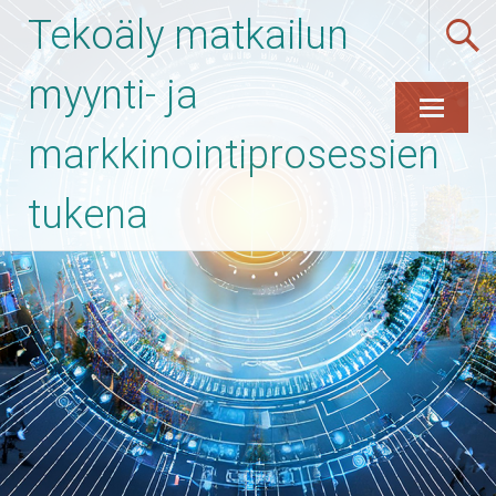
Tekoäly matkailun
myynti- ja
markkinointiprosessien
Skip
to
content
tukena