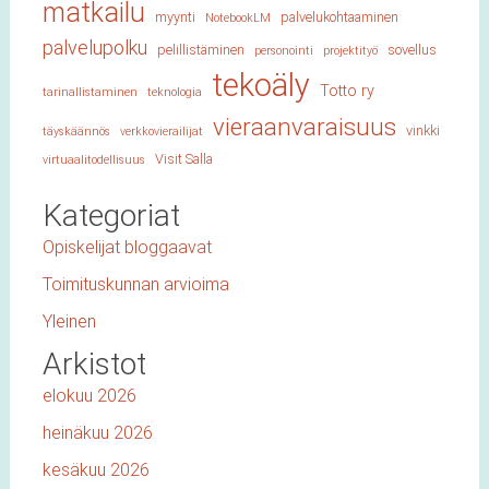
matkailu
myynti
palvelukohtaaminen
NotebookLM
palvelupolku
pelillistäminen
sovellus
personointi
projektityö
tekoäly
Totto ry
tarinallistaminen
teknologia
vieraanvaraisuus
vinkki
täyskäännös
verkkovierailijat
Visit Salla
virtuaalitodellisuus
Kategoriat
Opiskelijat bloggaavat
Toimituskunnan arvioima
Yleinen
Arkistot
elokuu 2026
heinäkuu 2026
kesäkuu 2026