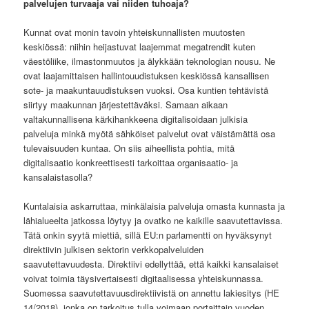
palvelujen turvaaja vai niiden tuhoaja?
Kunnat ovat monin tavoin yhteiskunnallisten muutosten
keskiössä: niihin heijastuvat laajemmat megatrendit kuten
väestöliike, ilmastonmuutos ja älykkään teknologian nousu. Ne
ovat laajamittaisen hallintouudistuksen keskiössä kansallisen
sote- ja maakuntauudistuksen vuoksi. Osa kuntien tehtävistä
siirtyy maakunnan järjestettäväksi. Samaan aikaan
valtakunnallisena kärkihankkeena digitalisoidaan julkisia
palveluja minkä myötä sähköiset palvelut ovat väistämättä osa
tulevaisuuden kuntaa. On siis aiheellista pohtia, mitä
digitalisaatio konkreettisesti tarkoittaa organisaatio- ja
kansalaistasolla?
Kuntalaisia askarruttaa, minkälaisia palveluja omasta kunnasta ja
lähialueelta jatkossa löytyy ja ovatko ne kaikille saavutettavissa.
Tätä onkin syytä miettiä, sillä EU:n parlamentti on hyväksynyt
direktiivin julkisen sektorin verkkopalveluiden
saavutettavuudesta. Direktiivi edellyttää, että kaikki kansalaiset
voivat toimia täysivertaisesti digitaalisessa yhteiskunnassa.
Suomessa saavutettavuusdirektiivistä on annettu lakiesitys (HE
14/2018), jonka on tarkoitus tulla voimaan portaittain vuoden