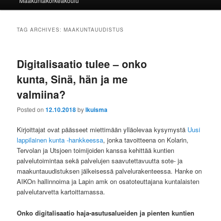
Maakuntakorkeakoulu
TAG ARCHIVES:
MAAKUNTAUUDISTUS
Digitalisaatio tulee – onko
kunta, Sinä, hän ja me
valmiina?
Posted on
12.10.2018
by
lkuisma
Kirjoittajat ovat päässeet miettimään ylläolevaa kysymystä
Uusi
lappilainen kunta -hankkeessa
, jonka tavoitteena on Kolarin,
Tervolan ja Utsjoen toimijoiden kanssa kehittää kuntien
palvelutoimintaa sekä palvelujen saavutettavuutta sote- ja
maakuntauudistuksen jälkeisessä palvelurakenteessa. Hanke on
AIKOn hallinnoima ja Lapin amk on osatoteuttajana kuntalaisten
palvelutarvetta kartoittamassa.
Onko digitalisaatio haja-asutusalueiden ja pienten kuntien