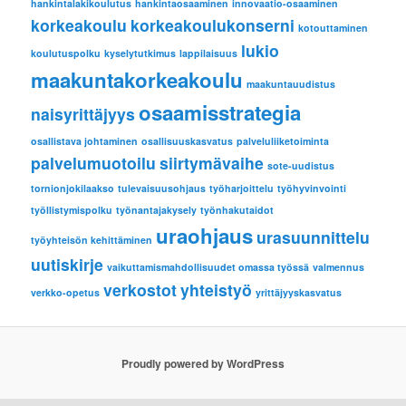
hankintalakikoulutus
hankintaosaaminen
innovaatio-osaaminen
korkeakoulu
korkeakoulukonserni
kotouttaminen
lukio
koulutuspolku
kyselytutkimus
lappilaisuus
maakuntakorkeakoulu
maakuntauudistus
osaamisstrategia
naisyrittäjyys
osallistava johtaminen
osallisuuskasvatus
palveluliiketoiminta
palvelumuotoilu
siirtymävaihe
sote-uudistus
tornionjokilaakso
tulevaisuusohjaus
työharjoittelu
työhyvinvointi
työllistymispolku
työnantajakysely
työnhakutaidot
uraohjaus
urasuunnittelu
työyhteisön kehittäminen
uutiskirje
vaikuttamismahdollisuudet omassa työssä
valmennus
verkostot
yhteistyö
verkko-opetus
yrittäjyyskasvatus
Proudly powered by WordPress