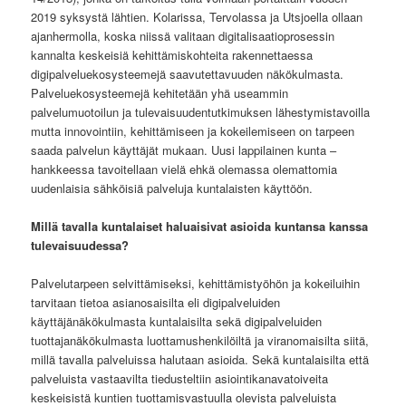
2019 syksystä lähtien. Kolarissa, Tervolassa ja Utsjoella ollaan
ajanhermolla, koska niissä valitaan digitalisaatioprosessin
kannalta keskeisiä kehittämiskohteita rakennettaessa
digipalveluekosysteemejä saavutettavuuden näkökulmasta.
Palveluekosysteemejä kehitetään yhä useammin
palvelumuotoilun ja tulevaisuudentutkimuksen lähestymistavoilla
mutta innovointiin, kehittämiseen ja kokeilemiseen on tarpeen
saada palvelun käyttäjät mukaan. Uusi lappilainen kunta –
hankkeessa tavoitellaan vielä ehkä olemassa olemattomia
uudenlaisia sähköisiä palveluja kuntalaisten käyttöön.
Millä tavalla kuntalaiset haluaisivat asioida kuntansa kanssa
tulevaisuudessa?
Palvelutarpeen selvittämiseksi, kehittämistyöhön ja kokeiluihin
tarvitaan tietoa asianosaisilta eli digipalveluiden
käyttäjänäkökulmasta kuntalaisilta sekä digipalveluiden
tuottajanäkökulmasta luottamushenkilöiltä ja viranomaisilta siitä,
millä tavalla palveluissa halutaan asioida. Sekä kuntalaisilta että
palveluista vastaavilta tiedusteltiin asiointikanavatoiveita
keskeisistä kuntien tuottamisvastuulla olevista palveluista