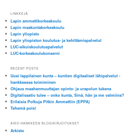
LINKKEJÄ
Lapin ammattikorkeakoulu
Lapin maakuntakorkeakoulu
Lapin yliopisto
Lapin yliopiston koulutus- ja kehittämispalvelut
LUC-aikuiskoulutuspalvelut
LUC-korkeakoulukonserni
RECENT POSTS
Uusi lappilainen kunta – kuntien digitaaliset lähipalvelut -
hankkeessa toimiminen
Ohjaus maahanmuuttajan opinto- ja urapolun tukena
Digitalisaatio tulee – onko kunta, Sinä, hän ja me valmiina?
Erilaisia Polkuja Pitkin Ammattiin (EPPA)
Tehemä pois!
AIKO-HANKKEEN BLOGIKIRJOITUKSET
Arkisto