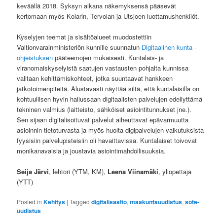
keväällä 2018. Syksyn aikana näkemyksensä pääsevät
kertomaan myös Kolarin, Tervolan ja Utsjoen luottamushenkilöt.
Kyselyjen teemat ja sisältöalueet muodostettiin
Valtionvarainministeriön kunnille suunnatun
Digitaalinen kunta -
ohjeistuksen
pääteemojen mukaisesti. Kuntalais- ja
viranomaiskyselyistä saatujen vastausten pohjalta kunnissa
valitaan kehittämiskohteet, jotka suuntaavat hankkeen
jatkotoimenpiteitä. Alustavasti näyttää siltä, että kuntalaisilla on
kohtuullisen hyvin hallussaan digitaalisten palvelujen edellyttämä
tekninen valmius (laitteisto, sähköiset asiointitunnukset jne.).
Sen sijaan digitalisoituvat palvelut aiheuttavat epävarmuutta
asioinnin tietoturvasta ja myös huolta digipalvelujen vaikutuksista
fyysisiin palvelupisteisiin oli havaittavissa. Kuntalaiset toivovat
monikanavaisia ja joustavia asiointimahdollisuuksia.
Seija Järvi
, lehtori (YTM, KM),
Leena Viinamäki
, yliopettaja
(YTT)
Posted in
Kehitys
|
Tagged
digitalisaatio
,
maakuntauudistus
,
sote-
uudistus