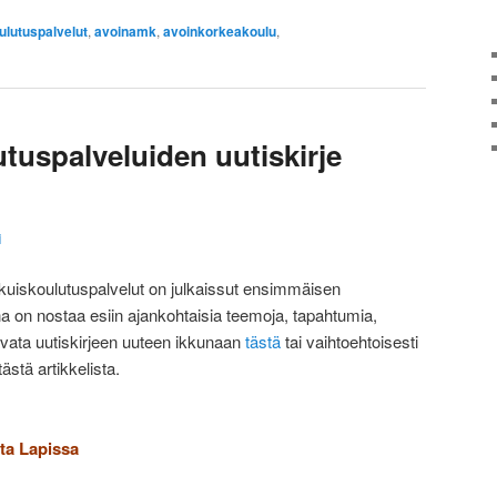
ulutuspalvelut
,
avoinamk
,
avoinkorkeakoulu
,
tuspalveluiden uutiskirje
i
kuiskoulutuspalvelut on julkaissut ensimmäisen
na on nostaa esiin ajankohtaisia teemoja, tapahtumia,
 avata uutiskirjeen uuteen ikkunaan
tästä
tai vaihtoehtoisesti
tästä artikkelista.
ta Lapissa