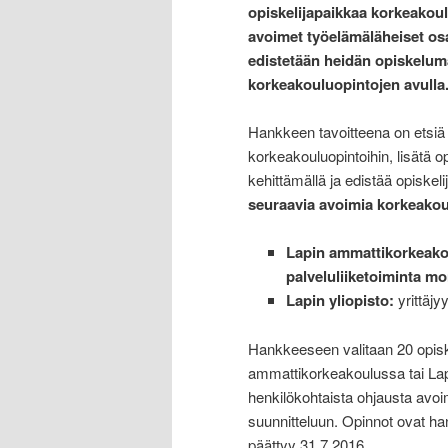
opiskelijapaikkaa korkeakoul
avoimet työelämäläheiset o
edistetään heidän opiskelum
korkeakouluopintojen avulla
Hankkeen tavoitteena on etsiä y
korkeakouluopintoihin, lisätä o
kehittämällä ja edistää opiskel
seuraavia avoimia korkeakou
Lapin ammattikorkeak
palveluliiketoiminta m
Lapin yliopisto:
yrittäj
Hankkeeseen valitaan 20 opiske
ammattikorkeakoulussa tai Lapi
henkilökohtaista ohjausta avoi
suunnitteluun. Opinnot ovat ha
päättyy 31.7.2016.