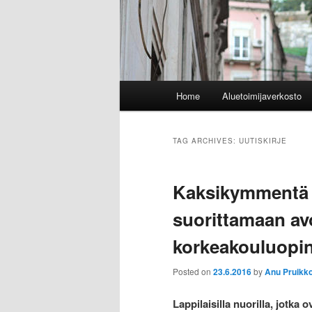
Main
Home
Aluetoimijaverkosto
menu
TAG ARCHIVES:
UUTISKIRJE
Kaksikymmentä l
suorittamaan av
korkeakouluopin
Posted on
23.6.2016
by
Anu Pruikk
Lappilaisilla nuorilla, jotka 