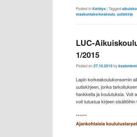
Posted in
Kehitys
|
Tagged
aikuisko
maakuntakorkeakoulu
,
uutiskirje
LUC-Aikuiskoulu
1/2015
Posted on
27.10.2015
by
ksaloniem
Lapin korkeakoulukonsernin ai
uutiskirjeen, jonka tarkoitukse
hankkeita ja koulutuksia. Voit
voit tutustua kirjeen sisältöihin 
******
Ajankohtaisia koulutustarpei