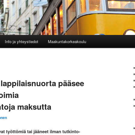
Info ja yhteystiedot
Maakuntakorkeakoulu
appilaisnuorta pääsee
oimia
toja maksutta
onen
ovat työttömiä tai jääneet ilman tutkinto-