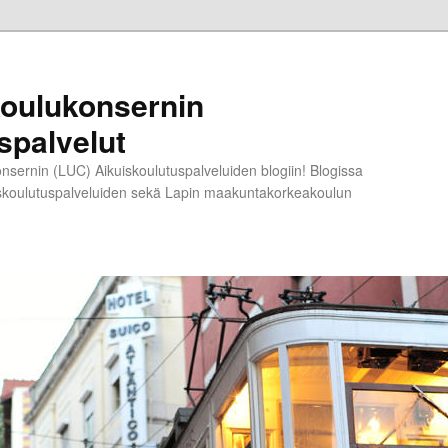
koulukonsernin
spalvelut
nsernin (LUC) Aikuiskoulutuspalveluiden blogiin! Blogissa
ikuiskoulutuspalveluiden sekä Lapin maakuntakorkeakoulun