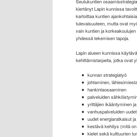
Seutukuntien osaamisstrategi
kiertänyt Lapin kunnissa tavoit
kartoittaa kuntien ajankohtaisi
tulevaisuuteen, mutta ovat myö
vain kuntien ja korkeakoulujen
yhdessä tekemisen tapoja.
Lapin alueen kunnissa käytävät
kehittämistarpeita, jotka ovat
kunnan strategiatyö
johtaminen, lähiesimiesta
hankintaosaaminen
palveluiden sähköistymi
yrittäjien ikääntyminen j
vanhuspalveluiden uudet
uudet energiaratkaisut j
kestävä kehitys (mitä on
kielet sekä kulttuurien tu