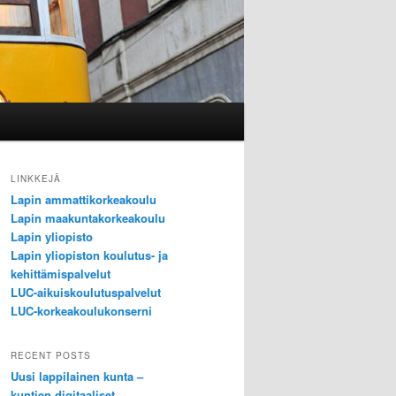
LINKKEJÄ
Lapin ammattikorkeakoulu
Lapin maakuntakorkeakoulu
Lapin yliopisto
Lapin yliopiston koulutus- ja
kehittämispalvelut
LUC-aikuiskoulutuspalvelut
LUC-korkeakoulukonserni
RECENT POSTS
Uusi lappilainen kunta –
kuntien digitaaliset