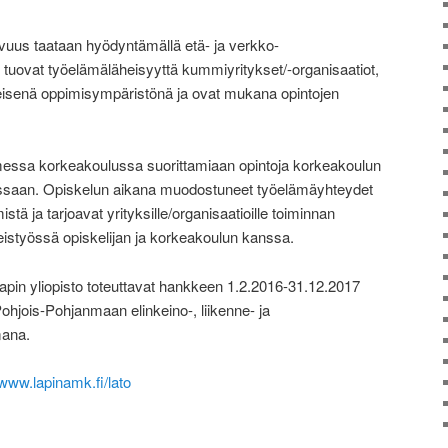
uus taataan hyödyntämällä etä- ja verkko-
 tuovat työelämäläheisyyttä kummiyritykset/-organisaatiot,
keisenä oppimisympäristönä ja ovat mukana opintojen
messa korkeakoulussa suorittamiaan opintoja korkeakoulun
uessaan. Opiskelun aikana muodostuneet työelämäyhteydet
istä ja tarjoavat yrityksille/organisaatioille toiminnan
eistyössä opiskelijan ja korkeakoulun kanssa.
pin yliopisto toteuttavat hankkeen 1.2.2016-31.12.2017
ohjois-Pohjanmaan elinkeino-, liikenne- ja
mana.
www.lapinamk.fi/lato