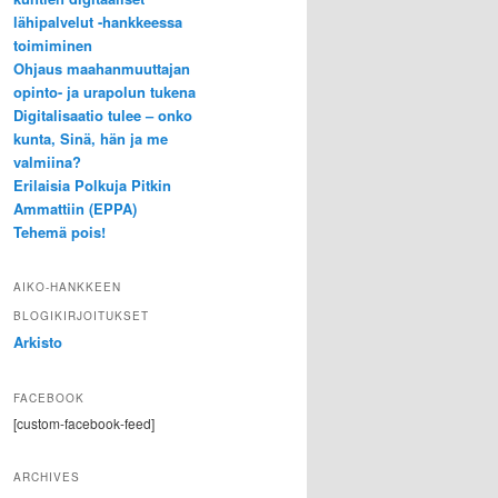
lähipalvelut -hankkeessa
toimiminen
Ohjaus maahanmuuttajan
opinto- ja urapolun tukena
Digitalisaatio tulee – onko
kunta, Sinä, hän ja me
valmiina?
Erilaisia Polkuja Pitkin
Ammattiin (EPPA)
Tehemä pois!
AIKO-HANKKEEN
BLOGIKIRJOITUKSET
Arkisto
FACEBOOK
[custom-facebook-feed]
ARCHIVES