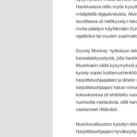
Hankkeessa oltiin myös kysyt
mielipiteitä digipalveluista. Alo
tavoitteena oli nettikyselyn te
mutta päädyin käyttämään Sur
rajallisiksi tai muuten sopimat
Survey Monkey -työkaluun lai
kansalaiskyselystä, jolla hankke
Muokkasin näitä kysymyksiä j
kysely sopisi luottamushenkilö
harjoitteluohjaajallani ja läh
harjoitteluohjaajani halusi mi
kokouksessa oli ehdotettu nuor
nuorisolta vastauksia, sillä ha
vastanneet riittävästi.
Nuorisovaltuuston kyselyn tei
Harjoitteluohjaajani hyväksytty