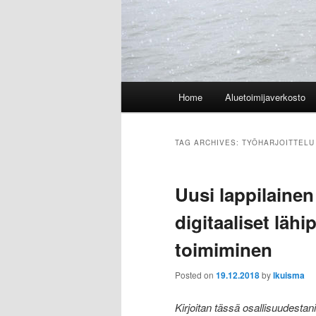
Main
Home
Aluetoimijaverkosto
menu
TAG ARCHIVES:
TYÖHARJOITTELU
Uusi lappilainen
digitaaliset läh
toimiminen
Posted on
19.12.2018
by
lkuisma
Kirjoitan tässä osallisuudestan