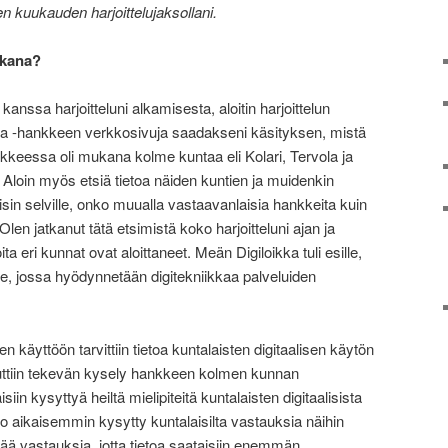
n kuukauden harjoittelujaksollani.
ikana?
anssa harjoitteluni alkamisesta, aloitin harjoittelun
nta -hankkeen verkkosivuja saadakseni käsityksen, mistä
eessa oli mukana kolme kuntaa eli Kolari, Tervola ja
oa. Aloin myös etsiä tietoa näiden kuntien ja muidenkin
aisin selville, onko muualla vastaavanlaisia hankkeita kuin
len jatkanut tätä etsimistä koko harjoitteluni ajan ja
ita eri kunnat ovat aloittaneet. Meän Digiloikka tuli esille,
ke, jossa hyödynnetään digitekniikkaa palveluiden
 käyttöön tarvittiin tietoa kuntalaisten digitaalisen käytön
luttiin tekevän kysely hankkeen kolmen kunnan
isiin kysyttyä heiltä mielipiteitä kuntalaisten digitaalisista
jo aikaisemmin kysytty kuntalaisilta vastauksia näihin
isää vastauksia, jotta tietoa saataisiin enemmän.