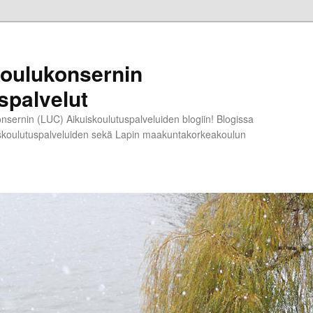
koulukonsernin
spalvelut
nsernin (LUC) Aikuiskoulutuspalveluiden blogiin! Blogissa
ikuiskoulutuspalveluiden sekä Lapin maakuntakorkeakoulun