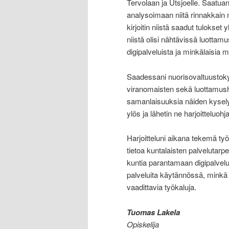
Tervolaan ja Utsjoelle. Saatua
analysoimaan niitä rinnakkain
kirjoitin niistä saadut tulokset
niistä olisi nähtävissä luotta
digipalveluista ja minkälaisia m
Saadessani nuorisovaltuustokys
viranomaisten sekä luottamushe
samanlaisuuksia näiden kyselyje
ylös ja lähetin ne harjoitteluohja
Harjoitteluni aikana tekemä työ
tietoa kuntalaisten palvelutarpe
kuntia parantamaan digipalveluj
palveluita käytännössä, minkä
vaadittavia työkaluja.
Tuomas Lakela
Opiskelija