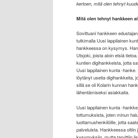
kertoen, mitä olen tehnyt kuude
Mitä olen tehnyt hankkeen a
Sovittuani hankkeen edustajan k
tutkimalla Uusi lappilainen ku
hankkeessa on kysymys. Hankk
Utsjoki, joista aloin etsiä tiet
kuntien digihankkeista, jotta s
Uusi lappilainen kunta -hanke. O
löytänyt useita digihankkeita, jo
sillä se oli Kolarin kunnan han
lähentämiseksi asiakkaita.
Uusi lappilainen kunta -hankkeen
tottumuksista, joten minun ha
luottamushenkilöille, jotta saata
palveluista. Hankkeessa oltiin 
kysymyksiin, mutta tarvittiin l