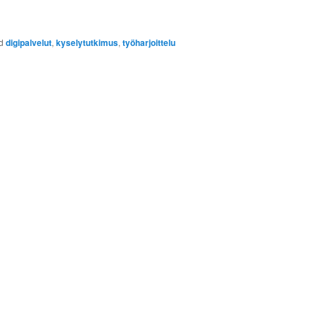
d
digipalvelut
,
kyselytutkimus
,
työharjoittelu