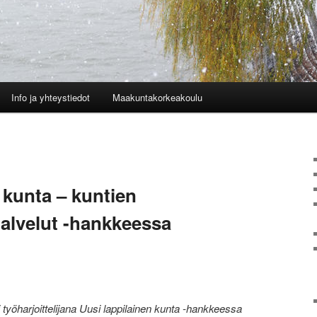
Info ja yhteystiedot
Maakuntakorkeakoulu
 kunta – kuntien
ipalvelut -hankkeessa
i työharjoittelijana Uusi lappilainen kunta -hankkeessa