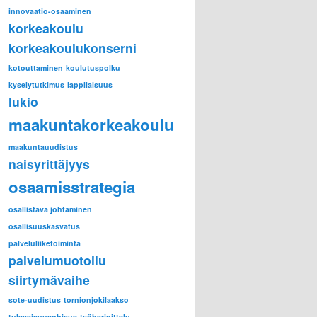
innovaatio-osaaminen
korkeakoulu
korkeakoulukonserni
kotouttaminen
koulutuspolku
kyselytutkimus
lappilaisuus
lukio
maakuntakorkeakoulu
maakuntauudistus
naisyrittäjyys
osaamisstrategia
osallistava johtaminen
osallisuuskasvatus
palveluliiketoiminta
palvelumuotoilu
siirtymävaihe
sote-uudistus
tornionjokilaakso
tulevaisuusohjaus
työharjoittelu