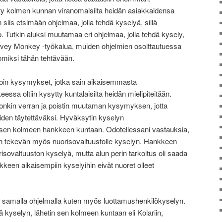
ty kolmen kunnan viranomaisilta heidän asiakkaidensa
in siis etsimään ohjelmaa, jolla tehdä kyselyä, sillä
ko. Tutkin aluksi muutamaa eri ohjelmaa, jolla tehdä kysely,
vey Monkey -työkalua, muiden ohjelmien osoittautuessa
tomiksi tähän tehtävään.
toin kysymykset, jotka sain aikaisemmasta
essa oltiin kysytty kuntalaisilta heidän mielipiteitään.
onkin verran ja poistin muutaman kysymyksen, jotta
iden täytettäväksi. Hyväksytin kyselyn
etin sen kolmeen hankkeen kuntaan. Odotellessani vastauksia,
nun tekevän myös nuorisovaltuustolle kyselyn. Hankkeen
isovaltuuston kyselyä, mutta alun perin tarkoitus oli saada
nkkeen aikaisempiin kyselyihin eivät nuoret olleet
n samalla ohjelmalla kuten myös luottamushenkilökyselyn.
ä kyselyn, lähetin sen kolmeen kuntaan eli Kolariin,