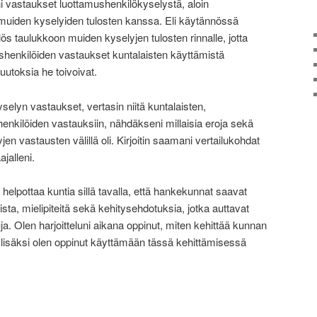
ni vastaukset luottamushenkilökyselystä, aloin
 muiden kyselyiden tulosten kanssa. Eli käytännössä
 ylös taulukkoon muiden kyselyjen tulosten rinnalle, jotta
mushenkilöiden vastaukset kuntalaisten käyttämistä
uutoksia he toivoivat.
elyn vastaukset, vertasin niitä kuntalaisten,
nkilöiden vastauksiin, nähdäkseni millaisia eroja sekä
n vastausten välillä oli. Kirjoitin saamani vertailukohdat
ajalleni.
 helpottaa kuntia sillä tavalla, että hankekunnat saavat
ista, mielipiteitä sekä kehitysehdotuksia, jotka auttavat
a. Olen harjoitteluni aikana oppinut, miten kehittää kunnan
 lisäksi olen oppinut käyttämään tässä kehittämisessä