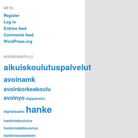
META
Register
Log in
Entries feed
Comments feed
WordPress.org
AVAINSANAPILVI
aikuiskoulutuspalvelut
avoinamk
avoinkorkeakoulu
avoinyo
digipalvelut
hanke
digitalisaatio
hankintakoulutus
hankintalakikoulutus
hankintaosaaminen