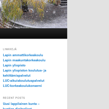
LINKKEJÄ
Lapin ammattikorkeakoulu
Lapin maakuntakorkeakoulu
Lapin yliopisto
Lapin yliopiston koulutus- ja
kehittämispalvelut
LUC-aikuiskoulutuspalvelut
LUC-korkeakoulukonserni
RECENT POSTS
Uusi lappilainen kunta –
kuntien digitaaliset