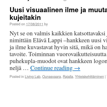
Uusi visuaalinen ilme ja muut
kujeitakin
Posted on
17/08/2011
by
Nyt se on valmis kaikkien katsottavaksi 
nimittäin Elävä Lappi –hankkeen uusi v
ja ilme kuvastavat hyvin sitä, mikä on h
tavoite. Toiminnan vuorovaikutteisuutta 
puhekupla-muodot ovat hankkeen logon
neljä …
Continue reading
→
Posted in
Living Lab
,
Ounasvaara
,
Rajalla
,
Yhteiskehittäminen
|