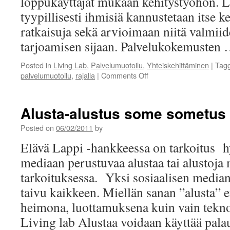
loppukäyttäjät mukaan kehitystyöhön. L
tyypillisesti ihmisiä kannustetaan itse 
ratkaisuja sekä arvioimaan niitä valmiid
tarjoamisen sijaan. Palvelukokemusten
Posted in
Living Lab
,
Palvelumuotoilu
,
Yhteiskehittäminen
|
Tag
on
palvelumuotoilu
,
rajalla
|
Comments Off
Palvelumuotoilu
ja
Living
Alusta-alustus some sometus
Lab
yhteen
Posted on
06/02/2011
by
soppii
Elävä Lappi -hankkeessa on tarkoitus h
mediaan perustuvaa alustaa tai alustoja
tarkoituksessa. Yksi sosiaalisen median 
taivu kaikkeen. Miellän sanan ”alusta”
heimona, luottamuksena kuin vain tekno
Living lab Alustaa voidaan käyttää pal