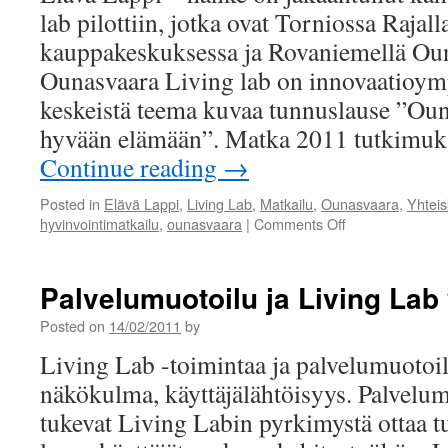
lab pilottiin, jotka ovat Torniossa Rajal
kauppakeskuksessa ja Rovaniemellä Oun
Ounasvaara Living lab on innovaatioymp
keskeistä teema kuvaa tunnuslause ”Oun
hyvään elämään”. Matka 2011 tutkim
Continue reading
→
Posted in
Elävä Lappi
,
Living Lab
,
Matkailu
,
Ounasvaara
,
Yhteis
on
hyvinvointimatkailu
,
ounasvaara
|
Comments Off
Ounasvaara
Living
Lab
Palvelumuotoilu ja Living Lab
pureutuu
hyvinvointimatka
Posted on
14/02/2011
by
Living Lab -toimintaa ja palvelumuotoi
näkökulma, käyttäjälähtöisyys. Palvelu
tukevat Living Labin pyrkimystä ottaa tu