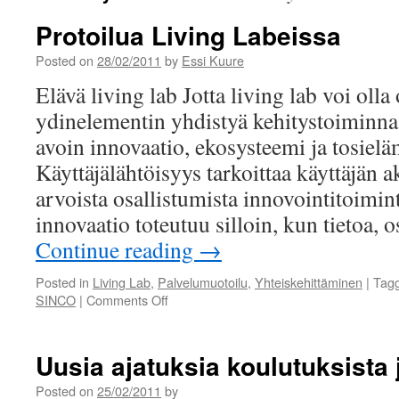
Protoilua Living Labeissa
Posted on
28/02/2011
by
Essi Kuure
Elävä living lab Jotta living lab voi olla
ydinelementin yhdistyä kehitystoiminnas
avoin innovaatio, ekosysteemi ja tosiel
Käyttäjälähtöisyys tarkoittaa käyttäjän ak
arvoista osallistumista innovointitoimin
innovaatio toteutuu silloin, kun tietoa, 
Continue reading
→
Posted in
Living Lab
,
Palvelumuotoilu
,
Yhteiskehittäminen
|
Tag
on
SINCO
|
Comments Off
Protoilua
Living
Labeissa
Uusia ajatuksia koulutuksista 
Posted on
25/02/2011
by