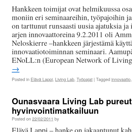
Hankkeen toimijat ovat helmikuussa osal
moniin eri seminaareihin, työpajoihin j
on tarttunut runsaasti uusia ajatuksia ja 
arjen innovaattoreina 9.2.2011 oli Amm
Neloskierre –hankkeen järjestämä käyttä
innovaatiotoiminnan seminaari. Aamupä
ENoLL:n (European Network of Livi
→
Posted in
Elävä Lappi
,
Living Lab
,
Työpajat
|
Tagged
innovaatio
Ounasvaara Living Lab pureu
hyvinvointimatkailuun
Posted on
22/02/2011
by
Elävä Lappi – hanke on jakaantunut kah