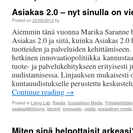
Asiakas 2.0 – nyt sinulla on vi
Posted on
22/02/2012
by
Aiemmin tänä vuonna Marika Saranne b
Asiakas 2.0 ja siitä, kuinka Asiakas 2.0 
tuotteiden ja palveluiden kehittämisee
hetkinen innovaatiopolitiikka kannustaa
tuote- ja palvelukehitykseen erityisesti 
uudistamisessa. Linjauksen mukaisesti o
kuntauudistukselle perustettu keskuste
Continue reading
→
Posted in
Living Lab
,
Rajalla
,
Sosiaalinen Media
,
Yhteiskehittäm
asiakaslähtöisyys
,
ideointi
,
innovaatio
,
rajalla
,
sosiaalinen media
Miten sinä helpottaisit arkeasi