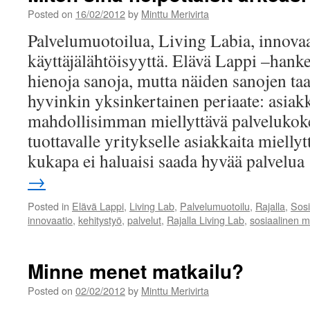
Posted on
16/02/2012
by
Minttu Merivirta
Palvelumuotoilua, Living Labia, innovaa
käyttäjälähtöisyyttä. Elävä Lappi –hanke
hienoja sanoja, mutta näiden sanojen ta
hyvinkin yksinkertainen periaate: asiak
mahdollisimman miellyttävä palvelukoke
tuottavalle yritykselle asiakkaita miellyt
kukapa ei haluaisi saada hyvää palvelu
→
Posted in
Elävä Lappi
,
Living Lab
,
Palvelumuotoilu
,
Rajalla
,
Sosi
innovaatio
,
kehitystyö
,
palvelut
,
Rajalla Living Lab
,
sosiaalinen 
Minne menet matkailu?
Posted on
02/02/2012
by
Minttu Merivirta