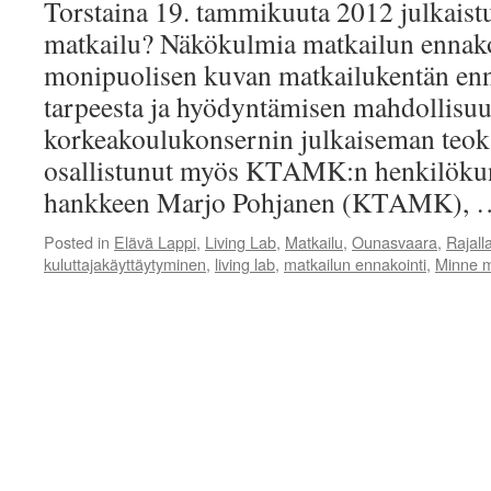
Torstaina 19. tammikuuta 2012 julkaist
matkailu? Näkökulmia matkailun ennakoi
monipuolisen kuvan matkailukentän enn
tarpeesta ja hyödyntämisen mahdollisuu
korkeakoulukonsernin julkaiseman teoks
osallistunut myös KTAMK:n henkilökun
hankkeen Marjo Pohjanen (KTAMK),
Posted in
Elävä Lappi
,
Living Lab
,
Matkailu
,
Ounasvaara
,
Rajall
kuluttajakäyttäytyminen
,
living lab
,
matkailun ennakointi
,
Minne m