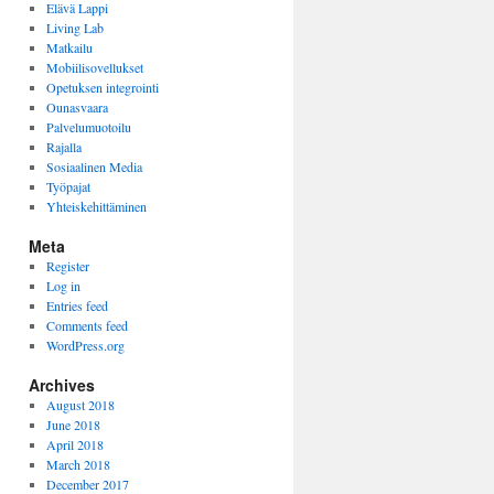
Elävä Lappi
Living Lab
Matkailu
Mobiilisovellukset
Opetuksen integrointi
Ounasvaara
Palvelumuotoilu
Rajalla
Sosiaalinen Media
Työpajat
Yhteiskehittäminen
Meta
Register
Log in
Entries feed
Comments feed
WordPress.org
Archives
August 2018
June 2018
April 2018
March 2018
December 2017