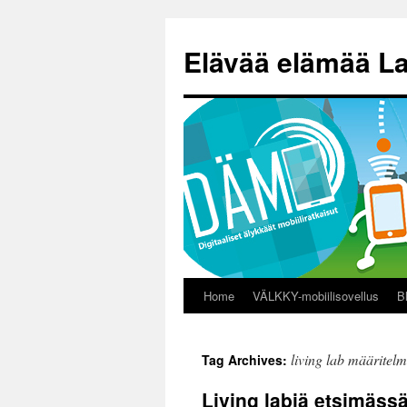
Skip
to
Elävää elämää La
content
Home
VÄLKKY-mobiilisovellus
B
living lab määritel
Tag Archives:
Living labiä etsimäss