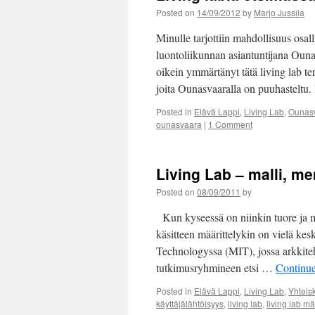
Posted on
14/09/2012
by
Marjo Jussila
Minulle tarjottiin mahdollisuus osa
luontoliikunnan asiantuntijana Ouna
oikein ymmärtänyt tätä living lab te
joita Ounasvaaralla on puuhastelt
Posted in
Elävä Lappi
,
Living Lab
,
Ounas
ounasvaara
|
1 Comment
Living Lab – malli, m
Posted on
08/09/2011
by
Kun kyseessä on niinkin tuore ja m
käsitteen määrittelykin on vielä kes
Technologyssa (MIT), jossa arkkiteh
tutkimusryhmineen etsi …
Continu
Posted in
Elävä Lappi
,
Living Lab
,
Yhteis
käyttäjälähtöisyys
,
living lab
,
living lab m