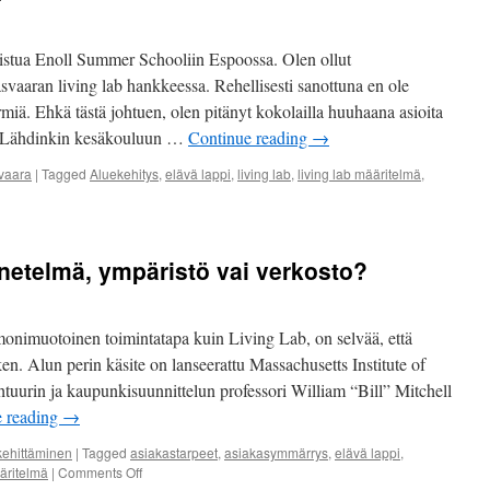
llistua Enoll Summer Schooliin Espoossa. Olen ollut
svaaran living lab hankkeessa. Rehellisesti sanottuna en ole
rmiä. Ehkä tästä johtuen, olen pitänyt kokolailla huuhaana asioita
u. Lähdinkin kesäkouluun …
Continue reading
→
vaara
|
Tagged
Aluekehitys
,
elävä lappi
,
living lab
,
living lab määritelmä
,
enetelmä, ympäristö vai verkosto?
onimuotoinen toimintatapa kuin Living Lab, on selvää, että
ken. Alun perin käsite on lanseerattu Massachusetts Institute of
tuurin ja kaupunkisuunnittelun professori William “Bill” Mitchell
e reading
→
kehittäminen
|
Tagged
asiakastarpeet
,
asiakasymmärrys
,
elävä lappi
,
on
ääritelmä
|
Comments Off