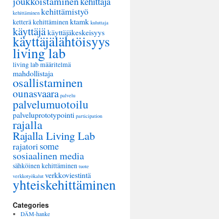
joukkoistaminen
kehittäjä
kehittämistyö
kehittäminen
ktamk
ketterä kehittäminen
kuluttaja
käyttäjä
käyttäjäkeskeisyys
käyttäjälähtöisyys
living lab
living lab määritelmä
mahdollistaja
osallistaminen
ounasvaara
palvelu
palvelumuotoilu
palveluprototypointi
participation
rajalla
Rajalla Living Lab
some
rajatori
sosiaalinen media
sähköinen kehittäminen
tuote
verkkoviestintä
verkkotyökalut
yhteiskehittäminen
Categories
DÄM-hanke