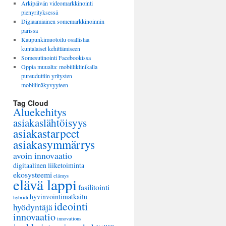
Arkipäivän videomarkkinointi
pienyrityksessä
Digiaamiainen somemarkkinoinnin
parissa
Kaupunkimuotoilu osallistaa
kuntalaiset kehittämiseen
Somesutinointi Facebookissa
Oppia muualta: mobiiliklinikalla
pureuduttiin yritysten
mobiilinäkyvyyteen
Tag Cloud
Aluekehitys
asiakaslähtöisyys
asiakastarpeet
asiakasymmärrys
avoin innovaatio
digitaalinen liiketoiminta
ekosysteemi
elämys
elävä lappi
fasilitointi
hyvinvointimatkailu
hybridi
ideointi
hyödyntäjä
innovaatio
innovations