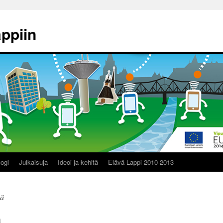
ppiin
logi
Julkaisuja
Ideoi ja kehitä
Elävä Lappi 2010-2013
mä
ä