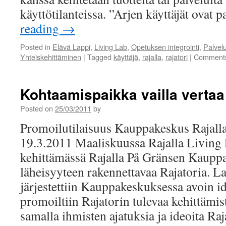
käyttötilanteissa. ”Arjen käyttäjät ovat
reading
→
Posted in
Elävä Lappi
,
Living Lab
,
Opetuksen integrointi
,
Palvel
Yhteiskehittäminen
|
Tagged
käyttäjä
,
rajalla
,
rajatori
|
Comments
Kohtaamispaikka vailla vertaa 
Posted on
25/03/2011
by
Promoilutilaisuus Kauppakeskus Rajalla
19.3.2011 Maaliskuussa Rajalla Living
kehittämässä Rajalla På Gränsen Kaupp
läheisyyteen rakennettavaa Rajatoria. L
järjestettiin Kauppakeskuksessa avoin i
promoiltiin Rajatorin tulevaa kehittämis
samalla ihmisten ajatuksia ja ideoita R