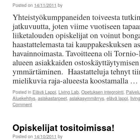
Posted on
14/11/2011
by
Yhteistyökumppaneiden toiveesta tutki
jatkuvuutta, joten viime vuotiseen tapa
liiketalouden opiskelijat on voinut bong
haastattelemasta tai kauppakeskuksen as
havainnoimasta. Tavoitteena oli Tornio-
alueen asiakkaiden ostoskäyttäytymisen
ymmärtäminen. Haastatteluja tehnyt tii
mielikuvia raja-alueesta koostamalla …
Posted in
Elävä Lappi
,
Living Lab
,
Opetuksen integrointi
,
Palvel
Aluekehitys
,
asiakastarpeet
,
asiakasymmärrys
,
elävä lappi
,
livin
Comment
Opiskelijat tositoimissa!
Posted on
14/10/2011
by