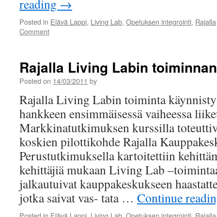
reading
→
Posted in
Elävä Lappi
,
Living Lab
,
Opetuksen integrointi
,
Rajalla
Comment
Rajalla Living Labin toiminna
Posted on
14/03/2011
by
Rajalla Living Labin toiminta käynnisty
hankkeen ensimmäisessä vaiheessa liiket
Markkinatutkimuksen kurssilla toteutti
koskien pilottikohde Rajalla Kauppakes
Perustutkimuksella kartoitettiin kehittämi
kehittäjiä mukaan Living Lab –toimintaa
jalkautuivat kauppakeskukseen haastatte
jotka saivat vas- tata …
Continue readi
Posted in
Elävä Lappi
,
Living Lab
,
Opetuksen integrointi
,
Rajalla