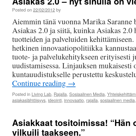
Asiakas 2.0 – nyt sinulla on vi
Posted on
22/02/2012
by
Aiemmin tänä vuonna Marika Saranne b
Asiakas 2.0 ja siitä, kuinka Asiakas 2.0 
tuotteiden ja palveluiden kehittämisee
hetkinen innovaatiopolitiikka kannustaa
tuote- ja palvelukehitykseen erityisesti 
uudistamisessa. Linjauksen mukaisesti o
kuntauudistukselle perustettu keskuste
Continue reading
→
Posted in
Living Lab
,
Rajalla
,
Sosiaalinen Media
,
Yhteiskehittäm
asiakaslähtöisyys
,
ideointi
,
innovaatio
,
rajalla
,
sosiaalinen media
Asiakkaat tositoimissa! “Hän ol
vilkuili taakseen.”