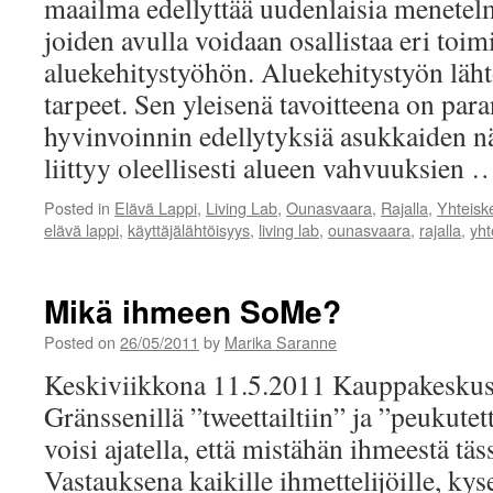
maailma edellyttää uudenlaisia menetelm
joiden avulla voidaan osallistaa eri toimi
aluekehitystyöhön. Aluekehitystyön läh
tarpeet. Sen yleisenä tavoitteena on para
hyvinvoinnin edellytyksiä asukkaiden 
liittyy oleellisesti alueen vahvuuksien
Posted in
Elävä Lappi
,
Living Lab
,
Ounasvaara
,
Rajalla
,
Yhteisk
elävä lappi
,
käyttäjälähtöisyys
,
living lab
,
ounasvaara
,
rajalla
,
yht
Mikä ihmeen SoMe?
Posted on
26/05/2011
by
Marika Saranne
Keskiviikkona 11.5.2011 Kauppakeskus 
Gränssenillä ”tweettailtiin” ja ”peukutet
voisi ajatella, että mistähän ihmeestä täs
Vastauksena kaikille ihmettelijöille, kys