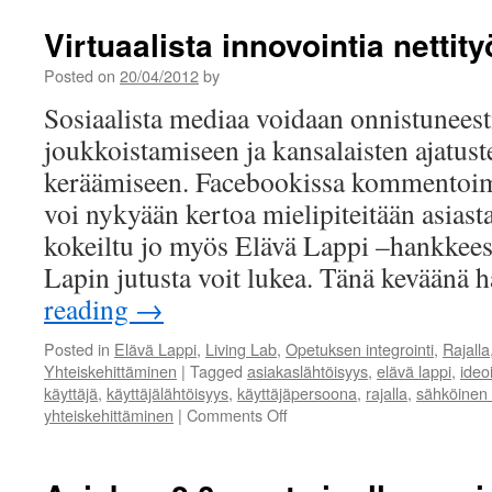
ohj
keh
Virtuaalista innovointia nettity
Posted on
20/04/2012
by
Sosiaalista mediaa voidaan onnistuneest
joukkoistamiseen ja kansalaisten ajatust
keräämiseen. Facebookissa kommentoima
voi nykyään kertoa mielipiteitään asiasta
kokeiltu jo myös Elävä Lappi –hankkees
Lapin jutusta voit lukea. Tänä kevään
reading
→
Posted in
Elävä Lappi
,
Living Lab
,
Opetuksen integrointi
,
Rajalla
Yhteiskehittäminen
|
Tagged
asiakaslähtöisyys
,
elävä lappi
,
ideoi
käyttäjä
,
käyttäjälähtöisyys
,
käyttäjäpersoona
,
rajalla
,
sähköinen 
on
yhteiskehittäminen
|
Comments Off
Virtuaalista
innovointia
nettityökaluilla