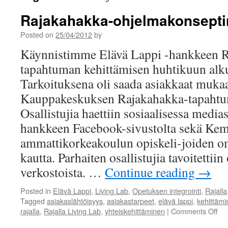
Rajakahakka-ohjelmakonsepti
Posted on
25/04/2012
by
Käynnistimme Elävä Lappi -hankkeen 
tapahtuman kehittämisen huhtikuun alku
Tarkoituksena oli saada asiakkaat muka
Kauppakeskuksen Rajakahakka-tapahtu
Osallistujia haettiin sosiaalisessa media
hankkeen Facebook-sivustolta sekä Ke
ammattikorkeakoulun opiskeli-joiden o
kautta. Parhaiten osallistujia tavoitettii
verkostoista. …
Continue reading
→
Posted in
Elävä Lappi
,
Living Lab
,
Opetuksen integrointi
,
Rajalla
Tagged
asiakaslähtöisyys
,
asiakastarpeet
,
elävä lappi
,
kehittämi
on
rajalla
,
Rajalla Living Lab
,
yhteiskehittäminen
|
Comments Off
Ra