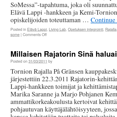
SoMessa”-tapahtuma, joka oli suunnattu 
Elävä Lappi -hankkeen ja Kemi-Tornio
opiskelijoiden toteuttaman …
Continue
Posted in
Elävä Lappi
,
Living Lab
,
Opetuksen integrointi
,
Rajalla
on
some
|
Comments Off
Mikä
ihmeen
SoMe?
Millaisen Rajatorin Sinä haluai
Posted on
31/03/2011
by
Tornion Rajalla På Gränsen kauppakesk
järjestettiin 22.3.2011 Rajatorin-kehitt
Lappi-hankkeen toimijat ja kehittämista
Marika Saranne ja Marjo Pohjanen Kem
ammattikorkeakoulusta kertoivat kehitt
pohjautuvan käyttäjälähtöisyyteen, jossa
kanssa kehitetään tuotteita tai palveluita