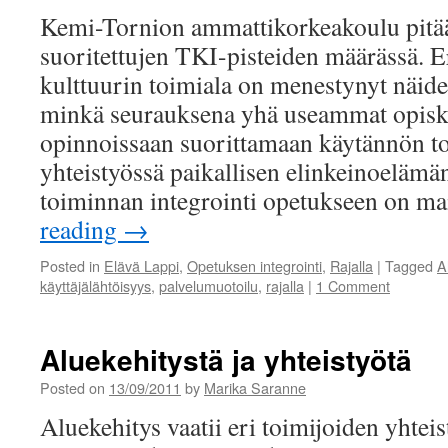
Kemi-Tornion ammattikorkeakoulu pitää
suoritettujen TKI-pisteiden määrässä. E
kulttuurin toimiala on menestynyt näide
minkä seurauksena yhä useammat opiskel
opinnoissaan suorittamaan käytännön t
yhteistyössä paikallisen elinkeinoelämä
toiminnan integrointi opetukseen on m
reading
→
Posted in
Elävä Lappi
,
Opetuksen integrointi
,
Rajalla
|
Tagged
A
käyttäjälähtöisyys
,
palvelumuotoilu
,
rajalla
|
1 Comment
Aluekehitystä ja yhteistyötä
Posted on
13/09/2011
by
Marika Saranne
Aluekehitys vaatii eri toimijoiden yhtei