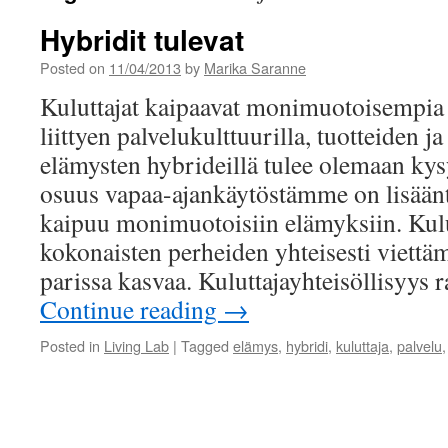
Hybridit tulevat
Posted on
11/04/2013
by
Marika Saranne
Kuluttajat kaipaavat monimuotoisempia
liittyen palvelukulttuurilla, tuotteiden ja
elämysten hybrideillä tulee olemaan ky
osuus vapaa-ajankäytöstämme on lisäänt
kaipuu monimuotoisiin elämyksiin. Kulut
kokonaisten perheiden yhteisesti viettä
parissa kasvaa. Kuluttajayhteisöllisyys
Continue reading
→
Posted in
Living Lab
|
Tagged
elämys
,
hybridi
,
kuluttaja
,
palvelu