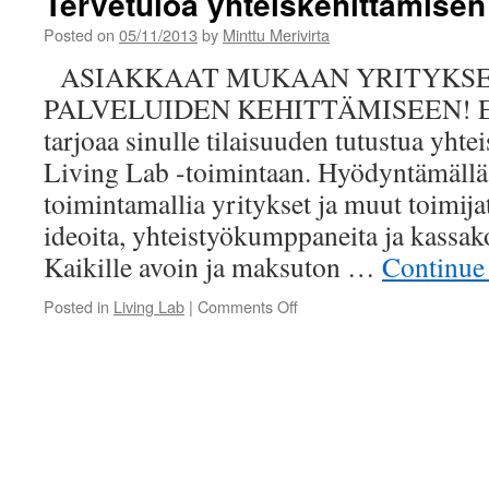
Tervetuloa yhteiskehittämisen
21.11.
klo
Posted on
05/11/2013
by
Minttu Merivirta
18.30–
ASIAKKAAT MUKAAN YRITYKSE
19.15
PALVELUIDEN KEHITTÄMISEEN! Elä
tarjoaa sinulle tilaisuuden tutustua yhte
Living Lab -toimintaan. Hyödyntämällä
toimintamallia yritykset ja muut toimija
ideoita, yhteistyökumppaneita ja kassa
Kaikille avoin ja maksuton …
Continue
on
Posted in
Living Lab
|
Comments Off
Tervetuloa
yhteiskehittämisen
webinaariin!