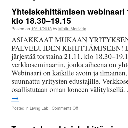
Yhteiskehittämisen webinaari t
klo 18.30–19.15
Posted on
19/11/2013
by
Minttu Merivirta
ASIAKKAAT MUKAAN YRITYKSEN
PALVELUIDEN KEHITTÄMISEEN! Elä
järjestää torstaina 21.11. klo 18.30–19.
verkkoseminaarin, jonka aiheena on yht
Webinaari on kaikille avoin ja ilmainen,
suunnattu yritysten edustajille. Verkko
osallistutaan oman koneen välityksellä
→
on
Posted in
Living Lab
|
Comments Off
Yhteiskehittämisen
webinaari
torstaina