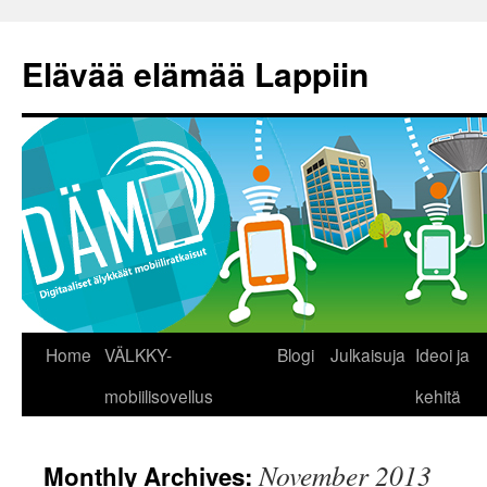
Skip
to
Elävää elämää Lappiin
content
Home
VÄLKKY-
Blogi
Julkaisuja
Ideoi ja
mobiilisovellus
kehitä
November 2013
Monthly Archives: