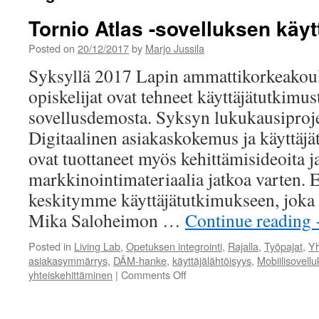
Tornio Atlas -sovelluksen käyt
Posted on
20/12/2017
by
Marjo Jussila
Syksyllä 2017 Lapin ammattikorkeakoulu
opiskelijat ovat tehneet käyttäjätutkimus
sovellusdemosta. Syksyn lukukausiproje
Digitaalinen asiakaskokemus ja käyttäjä
ovat tuottaneet myös kehittämisideoita j
markkinointimateriaalia jatkoa varten. 
keskitymme käyttäjätutkimukseen, joka o
Mika Saloheimon …
Continue reading
Posted in
Living Lab
,
Opetuksen integrointi
,
Rajalla
,
Työpajat
,
Yh
asiakasymmärrys
,
DÄM-hanke
,
käyttäjälähtöisyys
,
Mobiilisovellu
on
yhteiskehittäminen
|
Comments Off
Tornio
Atlas
-