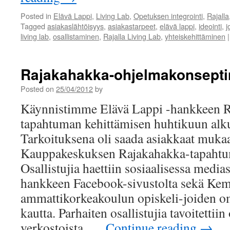
Posted in
Elävä Lappi
,
Living Lab
,
Opetuksen integrointi
,
Rajalla
Tagged
asiakaslähtöisyys
,
asiakastarpeet
,
elävä lappi
,
ideointi
,
j
living lab
,
osallistaminen
,
Rajalla Living Lab
,
yhteiskehittäminen
|
Rajakahakka-ohjelmakonsepti
Posted on
25/04/2012
by
Käynnistimme Elävä Lappi -hankkeen 
tapahtuman kehittämisen huhtikuun alku
Tarkoituksena oli saada asiakkaat muka
Kauppakeskuksen Rajakahakka-tapahtu
Osallistujia haettiin sosiaalisessa media
hankkeen Facebook-sivustolta sekä Ke
ammattikorkeakoulun opiskeli-joiden o
kautta. Parhaiten osallistujia tavoitettii
verkostoista. …
Continue reading
→