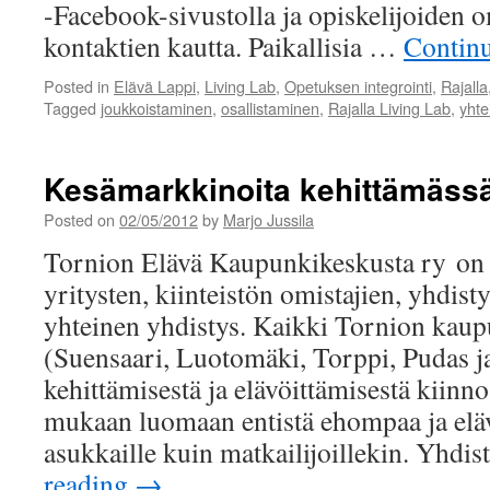
-Facebook-sivustolla ja opiskelijoiden o
kontaktien kautta. Paikallisia …
Contin
Posted in
Elävä Lappi
,
Living Lab
,
Opetuksen integrointi
,
Rajalla
Tagged
joukkoistaminen
,
osallistaminen
,
Rajalla Living Lab
,
yhte
Kesämarkkinoita kehittämäss
Posted on
02/05/2012
by
Marjo Jussila
Tornion Elävä Kaupunkikeskusta ry on k
yritysten, kiinteistön omistajien, yhdisty
yhteinen yhdistys. Kaikki Tornion kau
(Suensaari, Luotomäki, Torppi, Pudas j
kehittämisestä ja elävöittämisestä kiinn
mukaan luomaan entistä ehompaa ja elä
asukkaille kuin matkailijoillekin. Yhdi
reading
→