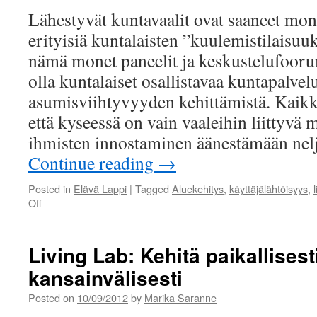
Lähestyvät kuntavaalit ovat saaneet mon
erityisiä kuntalaisten ”kuulemistilaisuu
nämä monet paneelit ja keskustelufoorum
olla kuntalaiset osallistavaa kuntapalvel
asumisviihtyvyyden kehittämistä. Kaikki
että kyseessä on vain vaaleihin liittyvä
ihmisten innostaminen äänestämään ne
Continue reading
→
Posted in
Elävä Lappi
|
Tagged
Aluekehitys
,
käyttäjälähtöisyys
,
on
Off
Toriparlamenteista
aitoon
toimijuuteen
Living Lab: Kehitä paikallisesti
kansainvälisesti
Posted on
10/09/2012
by
Marika Saranne