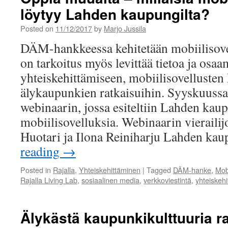
löytyy Lahden kaupungilta?
Posted on
11/12/2017
by
Marjo Jussila
DÄM-hankkeessa kehitetään mobiilisovel
on tarkoitus myös levittää tietoa ja osaam
yhteiskehittämiseen, mobiilisovellusten 
älykaupunkien ratkaisuihin. Syyskuussa
webinaarin, jossa esiteltiin Lahden kaup
mobiilisovelluksia. Webinaarin vierailij
Huotari ja Ilona Reiniharju Lahden k
reading
→
Posted in
Rajalla
,
Yhteiskehittäminen
|
Tagged
DÄM-hanke
,
Mobi
Rajalla Living Lab
,
sosiaalinen media
,
verkkoviestintä
,
yhteiskeh
Älykästä kaupunkikulttuuria 