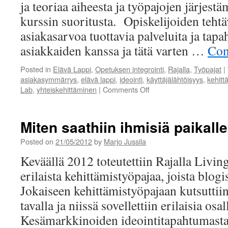
ja teoriaa aiheesta ja työpajojen järjestä
kurssin suoritusta. Opiskelijoiden tehtä
asiakasarvoa tuottavia palveluita ja tap
asiakkaiden kanssa ja tätä varten …
Con
Posted in
Elävä Lappi
,
Opetuksen integrointi
,
Rajalla
,
Työpajat
|
asiakasymmärrys
,
elävä lappi
,
ideointi
,
käyttäjälähtöisyys
,
kehitt
on
Lab
,
yhteiskehittäminen
|
Comments Off
Mitä
menetelmiä
käytethiin?
Miten saathiin ihmisiä paikall
Posted on
21/05/2012
by
Marjo Jussila
Keväällä 2012 toteutettiin Rajalla Livi
erilaista kehittämistyöpajaa, joista blogi
Jokaiseen kehittämistyöpajaan kutsuttii
tavalla ja niissä sovellettiin erilaisia os
Kesämarkkinoiden ideointitapahtumasta 