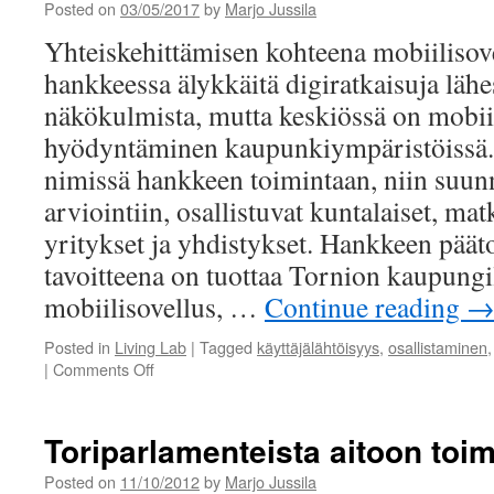
Posted on
03/05/2017
by
Marjo Jussila
Yhteiskehittämisen kohteena mobiiliso
hankkeessa älykkäitä digiratkaisuja lähe
näkökulmista, mutta keskiössä on mobii
hyödyntäminen kaupunkiympäristöissä.
nimissä hankkeen toimintaan, niin suun
arviointiin, osallistuvat kuntalaiset, matk
yritykset ja yhdistykset. Hankkeen päät
tavoitteena on tuottaa Tornion kaupung
mobiilisovellus, …
Continue reading
Posted in
Living Lab
|
Tagged
käyttäjälähtöisyys
,
osallistaminen
on
|
Comments Off
Älykästä
kaupunkikulttuuria
rakentamassa
Toriparlamenteista aitoon toi
Posted on
11/10/2012
by
Marjo Jussila