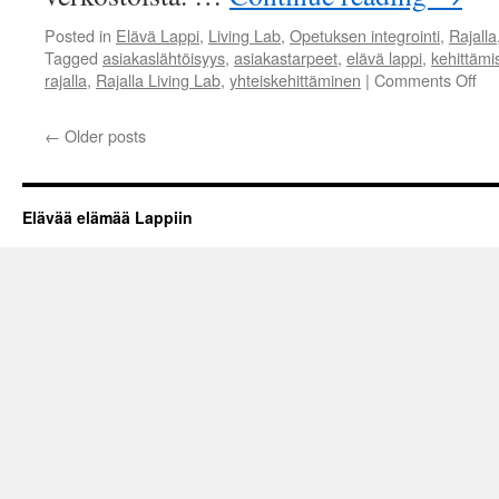
Posted in
Elävä Lappi
,
Living Lab
,
Opetuksen integrointi
,
Rajalla
Tagged
asiakaslähtöisyys
,
asiakastarpeet
,
elävä lappi
,
kehittämi
on
rajalla
,
Rajalla Living Lab
,
yhteiskehittäminen
|
Comments Off
Ra
ohj
←
Older posts
keh
Elävää elämää Lappiin