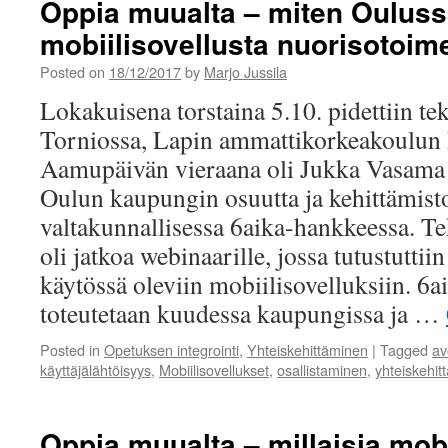
Oppia muualta – miten Oulussa
sovelluksen
mobiilisovellusta nuorisotoim
käyttäjätutkimus
Posted on
18/12/2017
by
Marjo Jussila
Lokakuisena torstaina 5.10. pidettiin t
Torniossa, Lapin ammattikorkeakoulun 
Aamupäivän vieraana oli Jukka Vasama O
Oulun kaupungin osuutta ja kehittämist
valtakunnallisessa 6aika-hankkeessa. 
oli jatkoa webinaarille, jossa tutustutt
käytössä oleviin mobiilisovelluksiin. 6a
toteutetaan kuudessa kaupungissa ja …
Posted in
Opetuksen integrointi
,
Yhteiskehittäminen
|
Tagged
av
käyttäjälähtöisyys
,
Mobiilisovellukset
,
osallistaminen
,
yhteiskehit
Oppia muualta – millaisia mobi