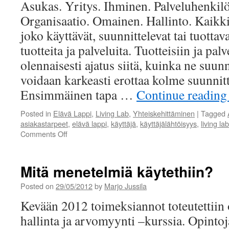
Asukas. Yritys. Ihminen. Palveluhenkilö
Organisaatio. Omainen. Hallinto. Kaikki
joko käyttävät, suunnittelevat tai tuottav
tuotteita ja palveluita. Tuotteisiin ja palv
olennaisesti ajatus siitä, kuinka ne suun
voidaan karkeasti erottaa kolme suunnit
Ensimmäinen tapa …
Continue readin
Posted in
Elävä Lappi
,
Living Lab
,
Yhteiskehittäminen
|
Tagged
asiakastarpeet
,
elävä lappi
,
käyttäjä
,
käyttäjälähtöisyys
,
living lab
on
Comments Off
Living
Lab:
Kehitä
Mitä menetelmiä käytethiin?
paikallisesti,
kilpaile
Posted on
29/05/2012
by
Marjo Jussila
kansainvälisesti
Kevään 2012 toimeksiannot toteutettiin
hallinta ja arvomyynti –kurssia. Opintoj