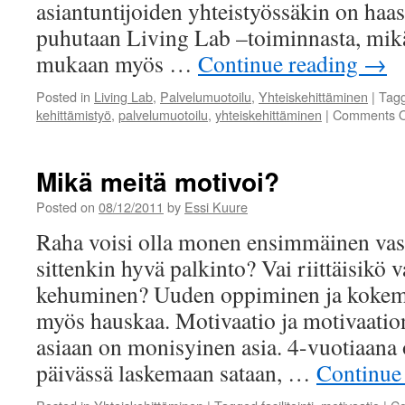
asiantuntijoiden yhteistyössäkin on haast
puhutaan Living Lab –toiminnasta, mik
mukaan myös …
Continue reading
→
Posted in
Living Lab
,
Palvelumuotoilu
,
Yhteiskehittäminen
|
Tag
kehittämistyö
,
palvelumuotoilu
,
yhteiskehittäminen
|
Comments O
Mikä meitä motivoi?
Posted on
08/12/2011
by
Essi Kuure
Raha voisi olla monen ensimmäinen vast
sittenkin hyvä palkinto? Vai riittäisikö 
kehuminen? Uuden oppiminen ja kokemu
myös hauskaa. Motivaatio ja motivaatio
asiaan on monisyinen asia. 4-vuotiaana
päivässä laskemaan sataan, …
Continue