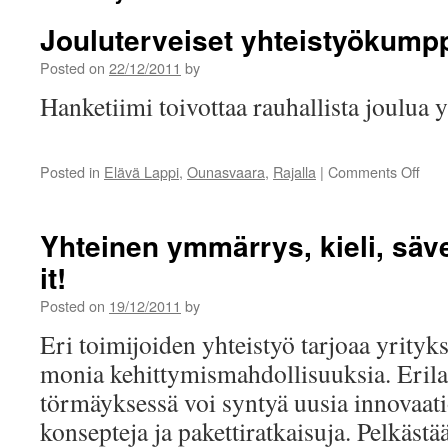
Jouluterveiset yhteistyökumpp
Posted on
22/12/2011
by
Hanketiimi toivottaa rauhallista joulua
on
Posted in
Elävä Lappi
,
Ounasvaara
,
Rajalla
|
Comments Off
Joul
yhte
Yhteinen ymmärrys, kieli, sä
it!
Posted on
19/12/2011
by
Eri toimijoiden yhteistyö tarjoaa yrityksi
monia kehittymismahdollisuuksia. Erilai
törmäyksessä voi syntyä uusia innovaatio
konsepteja ja pakettiratkaisuja. Pelkästä