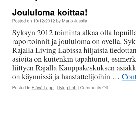
Joululoma koittaa!
Posted on
19/12/2012
by
Marjo Jussila
Syksyn 2012 toiminta alkaa olla lopuill
raportoinnit ja joululoma on ovella. Syk
Rajalla Living Labissa hiljaista tiedott
asioita on kuitenkin tapahtunut, esimerk
liittyen Rajalla Kauppakeskuksen asiakk
on käynnissä ja haastattelijoihin …
Cont
on
Posted in
Elävä Lappi
,
Living Lab
|
Comments Off
Joululoma
koittaa!