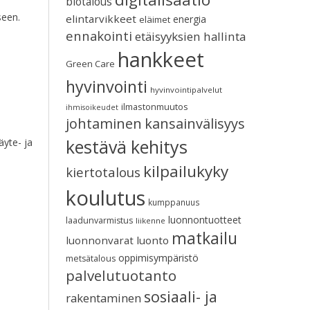
biotalous
seen.
elintarvikkeet
energia
eläimet
ennakointi
etäisyyksien hallinta
hankkeet
Green Care
hyvinvointi
hyvinvointipalvelut
ilmastonmuutos
ihmisoikeudet
johtaminen
kansainvälisyys
kestävä kehitys
yte- ja
kilpailukyky
kiertotalous
koulutus
kumppanuus
luonnontuotteet
laadunvarmistus
liikenne
matkailu
luonnonvarat
luonto
oppimisympäristö
metsätalous
palvelutuotanto
sosiaali- ja
rakentaminen