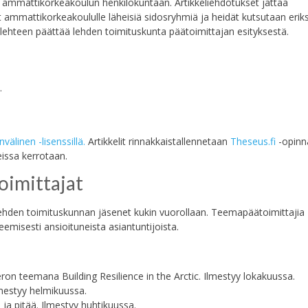
in ammattikorkeakoulun henkilökuntaan. Artikkeliehdotukset jättää
t ammattikorkeakoululle läheisiä sidosryhmiä ja heidät kutsutaan erik
ä lehteen päättää lehden toimituskunta päätoimittajan esityksestä.
.
linen -lisenssillä.
Artikkelit rinnakkaistallennetaan
Theseus.fi
-opinnä
issa kerrotaan.
oimittajat
 lehden toimituskunnan jäsenet kukin vuorollaan. Teemapäätoimittajia
isesti ansioituneista asiantuntijoista.
n teemana Building Resilience in the Arctic. Ilmestyy lokakuussa.
mestyy helmikuussa.
a pitää. Ilmestyy huhtikuussa.