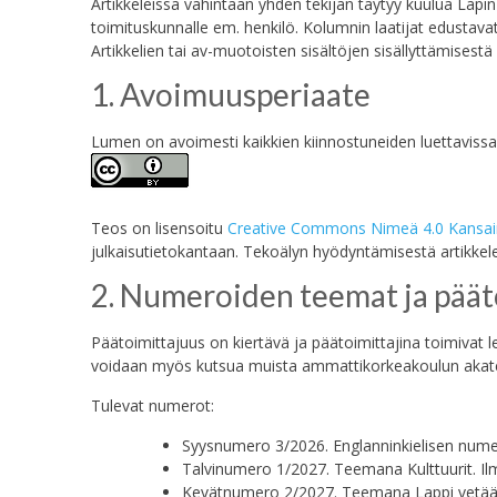
Artikkeleissa vähintään yhden tekijän täytyy kuulua Lap
toimituskunnalle em. henkilö. Kolumnin laatijat edustava
Artikkelien tai av-muotoisten sisältöjen sisällyttämisest
1. Avoimuusperiaate
Lumen on avoimesti kaikkien kiinnostuneiden luettavissa
Teos on lisensoitu
Creative Commons Nimeä 4.0 Kansainvä
julkaisutietokantaan. Tekoälyn hyödyntämisestä artikkele
2. Numeroiden teemat ja päät
Päätoimittajuus on kiertävä ja päätoimittajina toimivat
voidaan myös kutsua muista ammattikorkeakoulun akateem
Tulevat numerot:
Syysnumero 3/2026. Englanninkielisen numero
Talvinumero 1/2027. Teemana Kulttuurit. Il
Kevätnumero 2/2027. Teemana Lappi vetää j