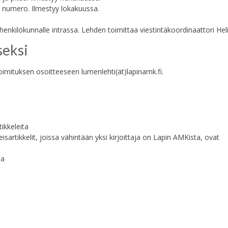
numero. Ilmestyy lokakuussa.
enkilökunnalle intrassa. Lehden toimittaa viestintäkoordinaattori Heli
seksi
toimituksen osoitteeseen lumenlehti(ät)lapinamk.fi.
tikkeleita
isartikkelit, joissa vähintään yksi kirjoittaja on Lapin AMKista, ovat
ta