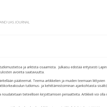
AND UAS JOURNAL
tutkimustietoa ja arktista osaamista.
Julkaisu edistää erityisesti Lapin
ulosten avointa saatavuutta.
ritellään pääteemat. Teema-artikkelien ja muiden teemaan liittyvien
mattikorkeakoulun tutkimus- ja kehittämistoiminan ajankohtaista sisält
noudatetaan tieteellisen kirjoittamisen periaatteita. Artikkeli voi oll