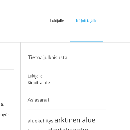
Lukijalle
Kirjoittajalle
Tietoa julkaisusta
Lukijalle
Kirjoittajalle
Asiasanat
öä.
a myös
arktinen alue
aluekehitys
digitalisaatio