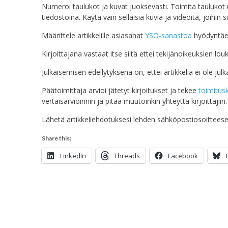
Numeroi taulukot ja kuvat juoksevasti. Toimita taulukot m
tiedostoina. Käytä vain sellaisia kuvia ja videoita, joihin s
Määrittele artikkelille asiasanat
YSO-sanastoa
hyödyntäe
Kirjoittajana vastaat itse siitä ettei tekijänoikeuksien lo
Julkaisemisen edellytyksenä on, ettei artikkelia ei ole julk
Päätoimittaja arvioi jätetyt kirjoitukset ja tekee
toimitus
vertaisarvioinnin ja pitää muutoinkin yhteyttä kirjoittajiin.
Lähetä artikkeliehdotuksesi lehden sähköpostiosoitteesee
Share this:
LinkedIn
Threads
Facebook