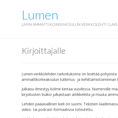
Lumen
LAPIN AMMATTIKORKEAKOULUN VERKKOLEHTI | LAPL
Kirjoittajalle
Lumen-
verkkolehden tarkoituksena on levittää pohjoista 
ammattikorkeakoulun tutkimus- ja kehittämistoiminnan t
Julkaisu ilmestyy kolme kertaa vuodessa. Numeroille mää
kirjoitusten lisäksi julkaistaan artikkeleita ja muuta am
Lehden pääasiallinen kieli on suomi. Tekstien laadinnassa 
video- tai podcast-formaatissa toteutettu.