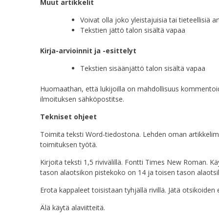
Muut artikkelit
Voivat olla joko yleistajuisia tai tieteellisiä ar
Tekstien jättö talon sisältä vapaa
Kirja-arvioinnit ja -esittelyt
Tekstien sisäänjättö talon sisältä vapaa
Huomaathan, että lukijoilla on mahdollisuus kommentoid
ilmoituksen sähköpostitse.
Tekniset ohjeet
Toimita teksti Word-tiedostona. Lehden oman artikkelimall
toimituksen työtä.
Kirjoita teksti 1,5 rivivälillä. Fontti Times New Roman
tason alaotsikon pistekoko on 14 ja toisen tason alaots
Erota kappaleet toisistaan tyhjällä rivillä. Jätä otsikoiden e
Älä käytä alaviitteitä.