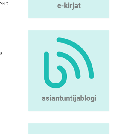
i PNG-
sa