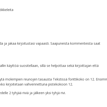
tikkeleita
a ja jakaa kirjoitustasi vapaasti. Saapuneista kommenteista saat
in käyttöä suositellaan, sillä se helpottaa sekä kirjoittajan että
. Käytä molempien reunojen tasausta Tekstissä fonttikoko on 12. Ensim
ikko kirjoitetaan vahvennettuna pistekokoon 12.
delle 2 tyhjää riviä ja jälkeen yksi tyhjä rivi.