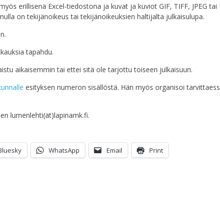
yös erillisenä Excel-tiedostona ja kuvat ja kuviot GIF, TIFF, JPEG ta
inulla on tekijänoikeus tai tekijänoikeuksien haltijalta julkaisulupa.
n.
ukkauksia tapahdu.
aistu aikaisemmin tai ettei sitä ole tarjottu toiseen julkaisuun.
kunnalle
esityksen numeron sisällöstä. Hän myös organisoi tarvittaes
n lumenlehti(ät)lapinamk.fi.
Bluesky
WhatsApp
Email
Print