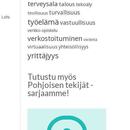
terveysala
talous
tekoäly
turvallisuus
teollisuus
 Lohi.
työelämä
vastuullisuus
verkko-opiskelu
verkostoituminen
viestintä
virtuaalisuus
yhteisöllisyys
yrittäjyys
Tutustu myös
Pohjoisen tekijät -
sarjaamme!