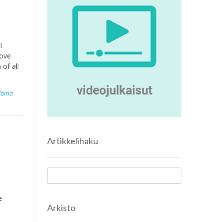
l
rove
 of all
elämä
Artikkelihaku
e
Arkisto