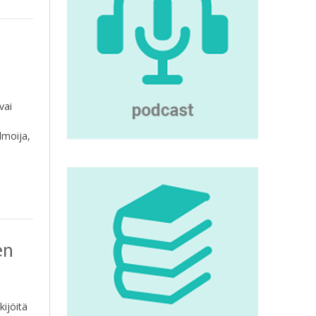
vai
lmoija,
en
u
ijöitä