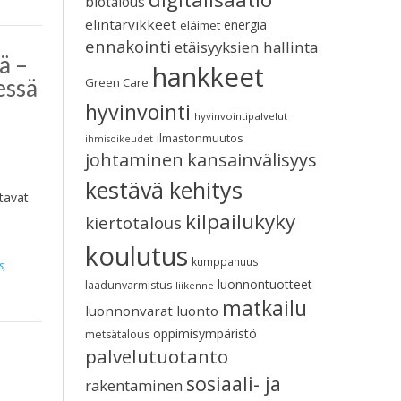
biotalous
elintarvikkeet
energia
eläimet
ennakointi
etäisyyksien hallinta
ä –
hankkeet
essä
Green Care
hyvinvointi
hyvinvointipalvelut
ilmastonmuutos
ihmisoikeudet
johtaminen
kansainvälisyys
kestävä kehitys
tavat
kilpailukyky
kiertotalous
koulutus
kumppanuus
s
,
luonnontuotteet
laadunvarmistus
liikenne
matkailu
luonnonvarat
luonto
oppimisympäristö
metsätalous
palvelutuotanto
sosiaali- ja
rakentaminen