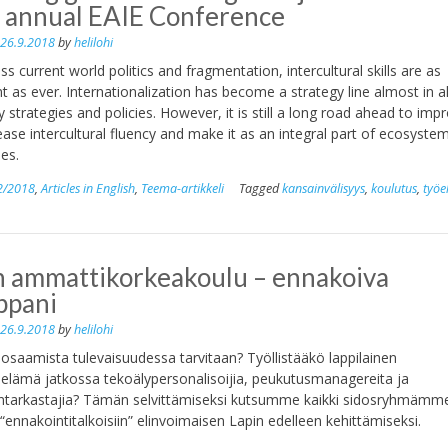
 annual EAIE Conference
n
26.9.2018
by
helilohi
ss current world politics and fragmentation, intercultural skills are as
t as ever. Internationalization has become a strategy line almost in al
y strategies and policies. However, it is still a long road ahead to imp
ease intercultural fluency and make it as an integral part of ecosystem
ies.
2/2018
,
Articles in English
,
Teema-artikkeli
Tagged
kansainvälisyys
,
koulutus
,
työ
n ammattikorkeakoulu – ennakoiva
ppani
n
26.9.2018
by
helilohi
a osaamista tulevaisuudessa tarvitaan? Työllistääkö lappilainen
oelämä jatkossa tekoälypersonalisoijia, peukutusmanagereita ja
lintarkastajia? Tämän selvittämiseksi kutsumme kaikki sidosryhmämm
 “ennakointitalkoisiin” elinvoimaisen Lapin edelleen kehittämiseksi.