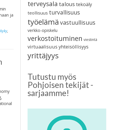
terveysala
talous
tekoäly
min
turvallisuus
teollisuus
umaan ja
työelämä
vastuullisuus
verkko-opiskelu
ukyky
,
verkostoituminen
viestintä
virtuaalisuus
yhteisöllisyys
yrittäjyys
n
Tutustu myös
Pohjoisen tekijät -
sarjaamme!
conomy
g,
ational