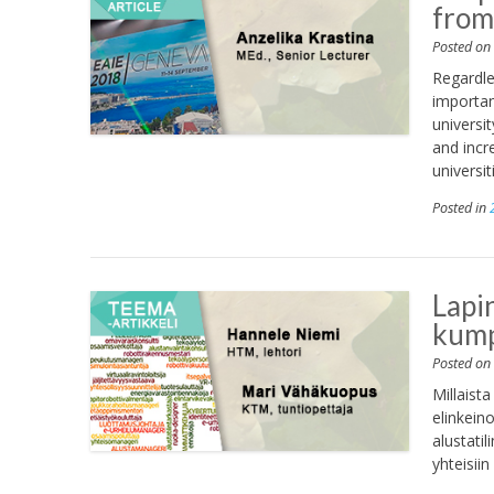
from
Posted o
Regardle
importan
universit
and incr
universit
Posted in
Lapi
kum
Posted o
Millaist
elinkein
alustati
yhteisiin