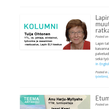
Lapin
muut
ratk
Posted o
Lapin ta
kaivanna
palvelui
sekä työn
In Englis
Posted in
työelämä
Etum
Posted o