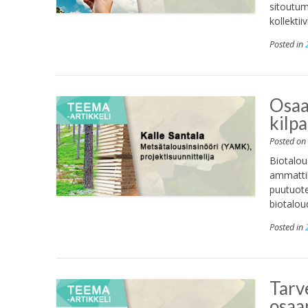
sitoutum
kollektii
Posted in
Osaa
kilpa
Posted o
Biotalou
ammattik
puutuote
biotalou
Posted in
Tarv
osaa