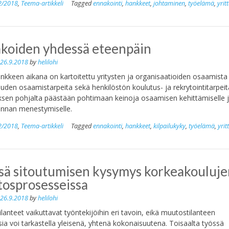
2/2018
,
Teema-artikkeli
Tagged
ennakointi
,
hankkeet
,
johtaminen
,
työelämä
,
yrit
koiden yhdessä eteenpäin
n
26.9.2018
by
helilohi
kkeen aikana on kartoitettu yritysten ja organisaatioiden osaamista 
uuden osaamistarpeita sekä henkilöstön koulutus- ja rekrytointitarpeit
ksen pohjalta päästään pohtimaan keinoja osaamisen kehittämiselle 
minnan menestymiselle.
2/2018
,
Teema-artikkeli
Tagged
ennakointi
,
hankkeet
,
kilpailukyky
,
työelämä
,
yrit
sä sitoutumisen kysymys korkeakouluje
osprosesseissa
n
26.9.2018
by
helilohi
lanteet vaikuttavat työntekijöihin eri tavoin, eikä muutostilanteen
sia voi tarkastella yleisenä, yhtenä kokonaisuutena. Toisaalta työssä