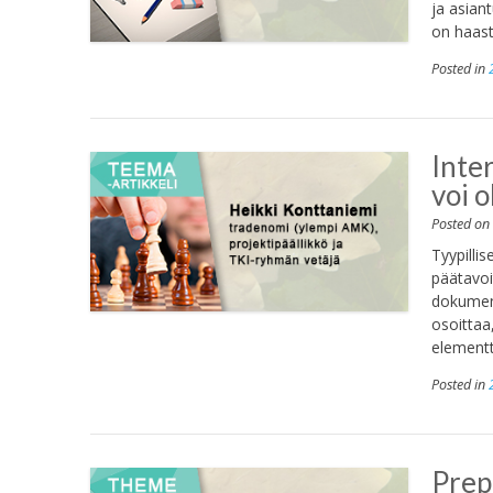
ja asian
on haas
Posted in
Inter
voi o
Posted o
Tyypilli
päätavoi
dokument
osoittaa
elementt
Posted in
Prep