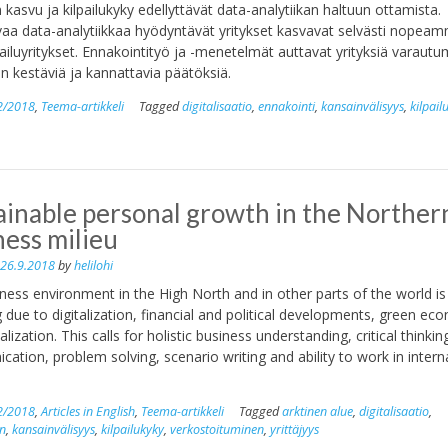
n kasvu ja kilpailukyky edellyttävät data-analytiikan haltuun ottamista.
aa data-analytiikkaa hyödyntävät yritykset kasvavat selvästi nopeam
tailuyritykset. Ennakointityö ja -menetelmät auttavat yrityksiä varaut
 kestäviä ja kannattavia päätöksiä.
2/2018
,
Teema-artikkeli
Tagged
digitalisaatio
,
ennakointi
,
kansainvälisyys
,
kilpail
ainable personal growth in the Norther
ness milieu
n
26.9.2018
by
helilohi
ness environment in the High North and in other parts of the world is
 due to digitalization, financial and political developments, green e
lization. This calls for holistic business understanding, critical thinkin
ation, problem solving, scenario writing and ability to work in intern
2/2018
,
Articles in English
,
Teema-artikkeli
Tagged
arktinen alue
,
digitalisaatio
,
n
,
kansainvälisyys
,
kilpailukyky
,
verkostoituminen
,
yrittäjyys