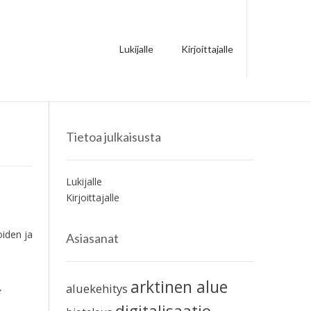
Lukijalle
Kirjoittajalle
Tietoa julkaisusta
Lukijalle
Kirjoittajalle
iden ja
Asiasanat
arktinen alue
aluekehitys
s
,
digitalisaatio