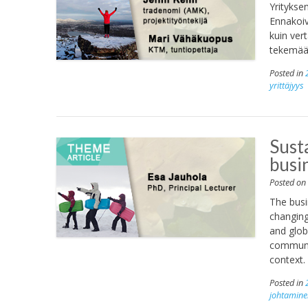
Yritykse
Ennakoiv
kuin ver
tekemään
Posted in
yrittäjyys
Sust
busi
Posted o
The busi
changing
and globa
communic
context.
Posted in
johtamine