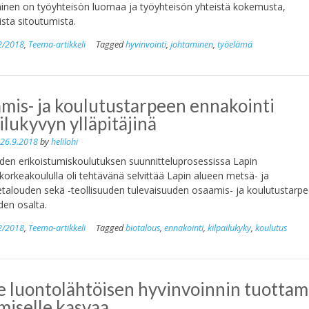
inen on työyhteisön luomaa ja työyhteisön yhteistä kokemusta,
vista sitoutumista.
2/2018
,
Teema-artikkeli
Tagged
hyvinvointi
,
johtaminen
,
työelämä
mis- ja koulutustarpeen ennakointi
ilukyvyn ylläpitäjinä
n
26.9.2018
by
helilohi
den erikoistumiskoulutuksen suunnitteluprosessissa Lapin
orkeakoululla oli tehtävänä selvittää Lapin alueen metsä- ja
talouden sekä -teollisuuden tulevaisuuden osaamis- ja koulutustarpe
den osalta.
2/2018
,
Teema-artikkeli
Tagged
biotalous
,
ennakointi
,
kilpailukyky
,
koulutus
e luontolähtöisen hyvinvoinnin tuottam
miselle kasvaa