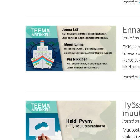
Posted in
Enna
Posted o
EKKU-han
tulevais
Kartoitu
liiketoi
Posted in
Työs
muut
Posted o
Muutosti
vaikutuk