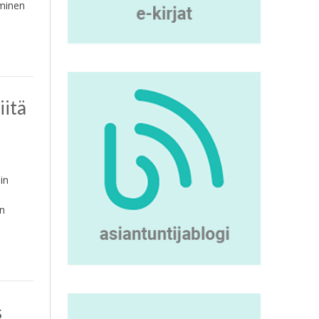
aminen
iitä
in
en
s