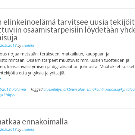
 elinkeinoelämä tarvitsee uusia tekijöit
tuviin osaamistarpeisiin löydetään yhd
aisuja
n
26.9.2018
by
helilohi
lous nojaa metsään, teräkseen, matkailuun, kauppaan ja
istoimintaan. Osaamistarpeet muuttuvat mm. uusien tuotteiden ja
den, kansainvälistymisen ja digitalisaation johdosta. Muutokset kosket
tekijöitä että yrityksiä ja yrittäjiä.
h
2/2018
,
Kolumni
Tagged
aluekehitys
,
arktinen alue
,
ennakointi
,
kilpailukyky
,
talou
,
yrittäjyys
atkaa ennakoimalla
n
26.9.2018
by
helilohi