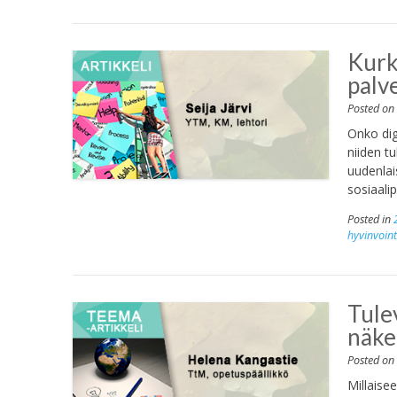
Kurki
palv
Posted o
Onko dig
niiden t
uudenlai
sosiaali
Posted in
hyvinvoint
Tule
näke
Posted o
Millaise