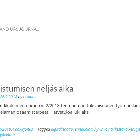
AND UAS JOURNAL
listumisen neljäs aika
n
26.9.2018
by
helilohi
erkkolehden numeron 2/2018 teemana on tulevaisuuden työmarkkino
oelämän osaamistarpeet. Tervetuloa lukijaksi.
h
2/2018
,
Pääkirjoitus
Tagged
digitalisaatio
,
ennakointi
,
hyvinvointi
,
kestävä kehity
työelämä