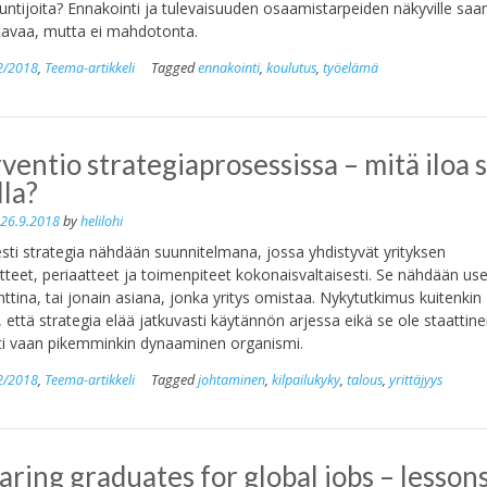
tuntijoita? Ennakointi ja tulevaisuuden osaamistarpeiden näkyville sa
tavaa, mutta ei mahdotonta.
2/2018
,
Teema-artikkeli
Tagged
ennakointi
,
koulutus
,
työelämä
ventio strategiaprosessissa – mitä iloa s
lla?
n
26.9.2018
by
helilohi
sesti strategia nähdään suunnitelmana, jossa yhdistyvät yrityksen
tteet, periaatteet ja toimenpiteet kokonaisvaltaisesti. Se nähdään use
tina, tai jonain asiana, jonka yritys omistaa. Nykytutkimus kuitenkin
, että strategia elää jatkuvasti käytännön arjessa eikä se ole staattin
i vaan pikemminkin dynaaminen organismi.
2/2018
,
Teema-artikkeli
Tagged
johtaminen
,
kilpailukyky
,
talous
,
yrittäjyys
aring graduates for global jobs – lesson