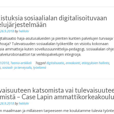
stuksia sosiaalialan digitalisoituvaan
elujärjestelmään
n
26.9.2018
by
helilohi
italisaatio haja-asutusalueiden ja pienten kuntien palvelujen turvaaja 
uhoaja? Tulevaisuuden sosiaalialan työkentille on visioitu kokonaan
sia ammatteja kuten sovellussuunnittelija-pedagogi, sosiaalialan ohje
palvelurobonaattori tai verkkopalvelujen integroija.
2/2018
,
Teema-artikkeli
Tagged
digitalisaatio
,
ennakointi
,
etäisyyksien hallinta
,
i
,
sosiaali- ja terveysala
,
työelämä
vaisuuteen katsomista vai tulevaisuute
mistä – Case Lapin ammattikorkeakoul
n
26.9.2018
by
helilohi
en maailmaan ja millaiseen tarpeeseen me koulutamme tulevia työntek