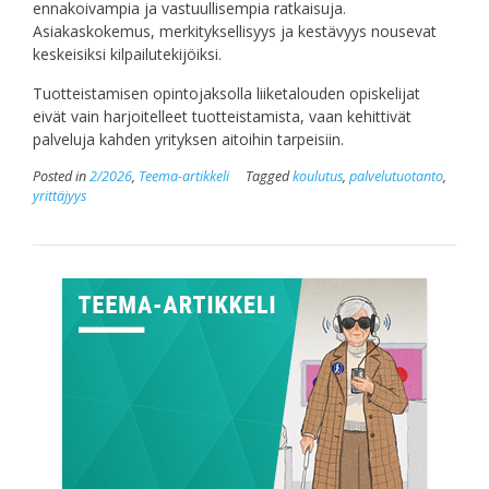
ennakoivampia ja vastuullisempia ratkaisuja.
Asiakaskokemus, merkityksellisyys ja kestävyys nousevat
keskeisiksi kilpailutekijöiksi.
Tuotteistamisen opintojaksolla liiketalouden opiskelijat
eivät vain harjoitelleet tuotteistamista, vaan kehittivät
palveluja kahden yrityksen aitoihin tarpeisiin.
Posted in
2/2026
,
Teema-artikkeli
Tagged
koulutus
,
palvelutuotanto
,
yrittäjyys