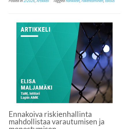
Posted in
2/2026
,
Artikkeli
Tagged
hankkeet
,
rakentaminen
,
talous
Ennakoiva riskienhallinta
mahdollistaa varautumisen ja