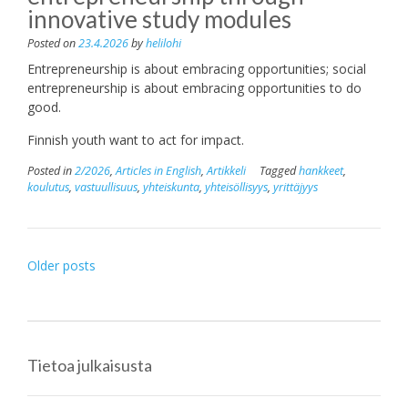
innovative study modules
Posted on
23.4.2026
by
helilohi
Entrepreneurship is about embracing opportunities; social
entrepreneurship is about embracing opportunities to do
good.
Finnish youth want to act for impact.
Posted in
2/2026
,
Articles in English
,
Artikkeli
Tagged
hankkeet
,
koulutus
,
vastuullisuus
,
yhteiskunta
,
yhteisöllisyys
,
yrittäjyys
Posts
Older posts
navigation
Tietoa julkaisusta