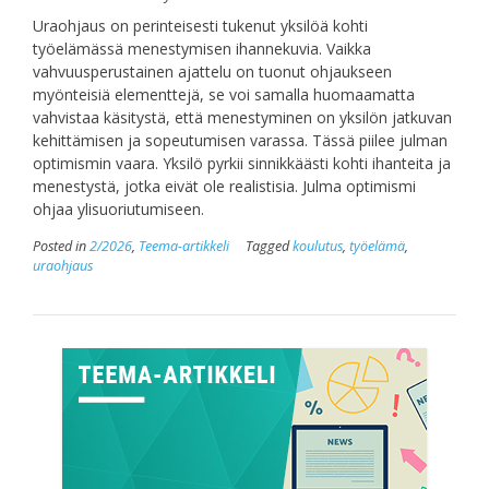
Uraohjaus on perinteisesti tukenut yksilöä kohti
työelämässä menestymisen ihannekuvia. Vaikka
vahvuusperustainen ajattelu on tuonut ohjaukseen
myönteisiä elementtejä, se voi samalla huomaamatta
vahvistaa käsitystä, että menestyminen on yksilön jatkuvan
kehittämisen ja sopeutumisen varassa. Tässä piilee julman
optimismin vaara. Yksilö pyrkii sinnikkäästi kohti ihanteita ja
menestystä, jotka eivät ole realistisia. Julma optimismi
ohjaa ylisuoriutumiseen.
Posted in
2/2026
,
Teema-artikkeli
Tagged
koulutus
,
työelämä
,
uraohjaus