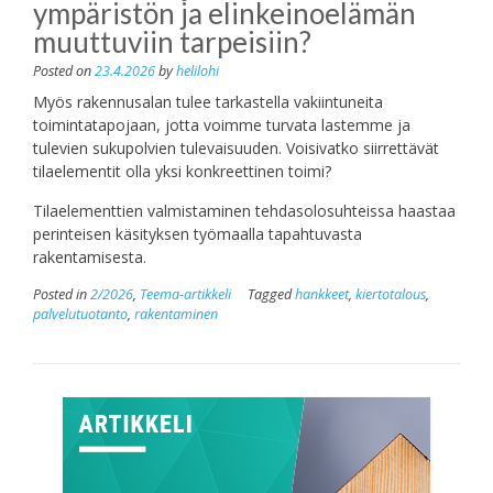
ympäristön ja elinkeinoelämän
muuttuviin tarpeisiin?
Posted on
23.4.2026
by
helilohi
Myös rakennusalan tulee tarkastella vakiintuneita
toimintatapojaan, jotta voimme turvata lastemme ja
tulevien sukupolvien tulevaisuuden. Voisivatko siirrettävät
tilaelementit olla yksi konkreettinen toimi?
Tilaelementtien valmistaminen tehdasolosuhteissa haastaa
perinteisen käsityksen työmaalla tapahtuvasta
rakentamisesta.
Posted in
2/2026
,
Teema-artikkeli
Tagged
hankkeet
,
kiertotalous
,
palvelutuotanto
,
rakentaminen