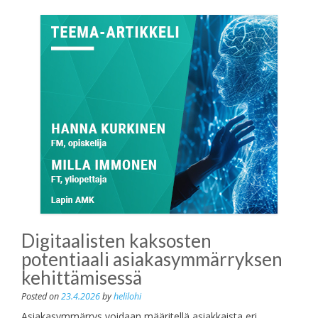
Digitaalisten kaksosten
potentiaali asiakasymmärryksen
kehittämisessä
Posted on
23.4.2026
by
helilohi
Asiakasymmärrys voidaan määritellä asiakkaista eri