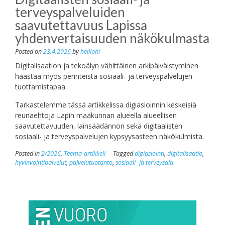
terveyspalveluiden
saavutettavuus Lapissa
yhdenvertaisuuden näkökulmasta
Posted on
23.4.2026
by
helilohi
Digitalisaation ja tekoälyn vähittäinen arkipäiväistyminen
haastaa myös perinteistä sosiaali- ja terveyspalvelujen
tuottamistapaa.
Tarkastelemme tässä artikkelissa digiasioinnin keskeisiä
reunaehtoja Lapin maakunnan alueella alueellisen
saavutettavuuden, lainsäädännön sekä digitaalisten
sosiaali- ja terveyspalvelujen kypsyysasteen näkökulmista.
Posted in
2/2026
,
Teema-artikkeli
Tagged
digiasiointi
,
digitalisaatio
,
hyvinvointipalvelut
,
palvelutuotanto
,
sosiaali- ja terveysala