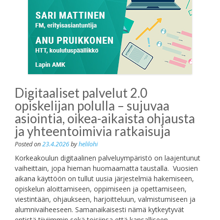
Digitaaliset palvelut 2.0
opiskelijan polulla – sujuvaa
asiointia, oikea-aikaista ohjausta
ja yhteentoimivia ratkaisuja
Posted on
23.4.2026
by
helilohi
Korkeakoulun digitaalinen palveluympäristö on laajentunut
vaiheittain, jopa hieman huomaamatta taustalla. Vuosien
aikana käyttöön on tullut uusia järjestelmiä hakemiseen,
opiskelun aloittamiseen, oppimiseen ja opettamiseen,
viestintään, ohjaukseen, harjoitteluun, valmistumiseen ja
alumnivaiheeseen. Samanaikaisesti nämä kytkeytyvät
entistä tiiviimmin sekä toisiinsa että kansalliseen