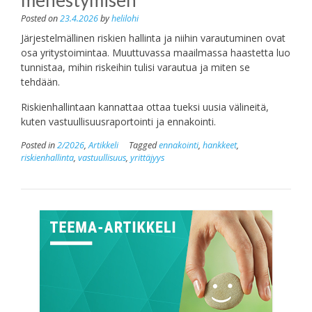
menestymisen
Posted on
23.4.2026
by
helilohi
Järjestelmällinen riskien hallinta ja niihin varautuminen ovat
osa yritystoimintaa. Muuttuvassa maailmassa haastetta luo
tunnistaa, mihin riskeihin tulisi varautua ja miten se
tehdään.
Riskienhallintaan kannattaa ottaa tueksi uusia välineitä,
kuten vastuullisuusraportointi ja ennakointi.
Posted in
2/2026
,
Artikkeli
Tagged
ennakointi
,
hankkeet
,
riskienhallinta
,
vastuullisuus
,
yrittäjyys