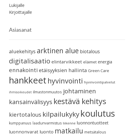
Lukijalle
Kirjoittajalle
Asiasanat
arktinen alue
aluekehitys
biotalous
digitalisaatio
elintarvikkeet
energia
eläimet
ennakointi
etäisyyksien hallinta
Green Care
hankkeet
hyvinvointi
hyvinvointipalvelut
johtaminen
ilmastonmuutos
ihmisoikeudet
kestävä kehitys
kansainvälisyys
koulutus
kilpailukyky
kiertotalous
luonnontuotteet
kumppanuus
laadunvarmistus
liikenne
matkailu
luonnonvarat
luonto
metsätalous