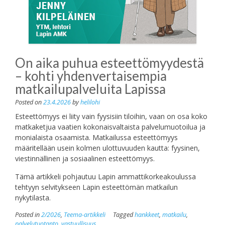
On aika puhua esteettömyydestä
– kohti yhdenvertaisempia
matkailupalveluita Lapissa
Posted on
23.4.2026
by
helilohi
Esteettömyys ei liity vain fyysisiin tiloihin, vaan on osa koko
matkaketjua vaatien kokonaisvaltaista palvelumuotoilua ja
monialaista osaamista. Matkailussa esteettömyys
määritellään usein kolmen ulottuvuuden kautta: fyysinen,
viestinnällinen ja sosiaalinen esteettömyys.
Tämä artikkeli pohjautuu Lapin ammattikorkeakoulussa
tehtyyn selvitykseen Lapin esteettömän matkailun
nykytilasta.
Posted in
2/2026
,
Teema-artikkeli
Tagged
hankkeet
,
matkailu
,
palvelutuotanto
,
vastuullisuus