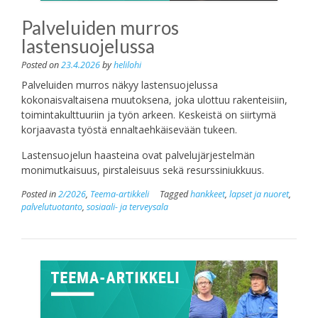
Palveluiden murros
lastensuojelussa
Posted on
23.4.2026
by
helilohi
Palveluiden murros näkyy lastensuojelussa
kokonaisvaltaisena muutoksena, joka ulottuu rakenteisiin,
toimintakulttuuriin ja työn arkeen. Keskeistä on siirtymä
korjaavasta työstä ennaltaehkäisevään tukeen.
Lastensuojelun haasteina ovat palvelujärjestelmän
monimutkaisuus, pirstaleisuus sekä resurssiniukkuus.
Posted in
2/2026
,
Teema-artikkeli
Tagged
hankkeet
,
lapset ja nuoret
,
palvelutuotanto
,
sosiaali- ja terveysala