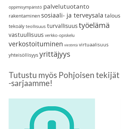
palvelutuotanto
oppimisympäristö
sosiaali- ja terveysala
talous
rakentaminen
työelämä
turvallisuus
tekoäly
teollisuus
vastuullisuus
verkko-opiskelu
verkostoituminen
virtuaalisuus
viestintä
yrittäjyys
yhteisöllisyys
Tutustu myös Pohjoisen tekijät
-sarjaamme!