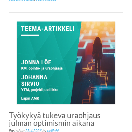
Työkykyä tukeva uraohjaus
julman optimismin aikana
Posted on
23.4.2026
by
helilohi