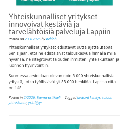
Yhteiskunnalliset yritykset
innovoivat kestäviä ja
tarvelähtöisiä palveluja Lappiin
Posted on
23.4.2026
by
helilohi
Yhteiskunnalliset yritykset edustavat uutta ajattelutapaa.
Sen sijaan, että ne edistäisivät talouskasvua hinnalla millä
hyvänsä, ne integroivat talouden ihmisten, yhteiskuntaan ja
luonnon hyvinvointiin.
Suomessa arvioidaan olevan noin 5 000 yhteiskunnallista
yritystä, jotka työllistävät yli 85 000 henkilöä. Lapissa niitä
on 148.
Posted in
2/2026
,
Teema-artikkeli
Tagged
kestävä kehitys
,
talous
,
yhteiskunta
,
yrittäjyys