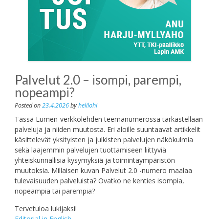
Palvelut 2.0 – isompi, parempi,
nopeampi?
Posted on
23.4.2026
by
helilohi
Tässä Lumen-verkkolehden teemanumerossa tarkastellaan
palveluja ja niiden muutosta. Eri aloille suuntaavat artikkelit
käsittelevät yksityisten ja julkisten palvelujen näkökulmia
sekä laajemmin palvelujen tuottamiseen liittyviä
yhteiskunnallisia kysymyksiä ja toimintaympäristön
muutoksia. Millaisen kuvan Palvelut 2.0 -numero maalaa
tulevaisuuden palveluista? Ovatko ne kenties isompia,
nopeampia tai parempia?
Tervetuloa lukijaksi!
Editorial in English