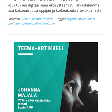
koulutuksen digitaaliseen ekosysteemiin. Tarkastelemme
tätä kokonaisuutta oppijan ja korkeakoulun näkökulmasta.
Posted in
2/2026
,
Teema-artikkeli
Tagged
digiasiointi
,
koulutus
,
oppimisympäristö
,
palvelutuotanto