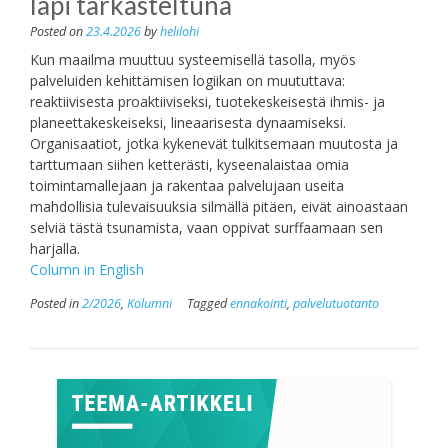
läpi tarkasteltuna
Posted on
23.4.2026
by
helilohi
Kun maailma muuttuu systeemisellä tasolla, myös
palveluiden kehittämisen logiikan on muututtava:
reaktiivisesta proaktiiviseksi, tuotekeskeisestä ihmis- ja
planeettakeskeiseksi, lineaarisesta dynaamiseksi.
Organisaatiot, jotka kykenevät tulkitsemaan muutosta ja
tarttumaan siihen ketterästi, kyseenalaistaa omia
toimintamallejaan ja rakentaa palvelujaan useita
mahdollisia tulevaisuuksia silmällä pitäen, eivät ainoastaan
selviä tästä tsunamista, vaan oppivat surffaamaan sen
harjalla.
Column in English
Posted in
2/2026
,
Kolumni
Tagged
ennakointi
,
palvelutuotanto