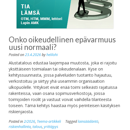
Onko oikeudellinen epävarmuus
uusi normaali?
Posted on
23.4.2026
by
helilohi
Alustatalous edustaa laajempaa muutosta, joka ei rajoitu
yksittäiseen toimialaan tai oikeudenalaan. Kyse on
kehityssuunnasta, jossa palveluiden tuotanto hajautuu,
verkostoituu ja siirtyy yhä useammin organisaation
ulkopuolelle. Yritykset eivät enää toimi selkeästi rajatuissa
rakenteissa, vaan osana sopimusverkostoja, joissa
toimijoiden roolit ja vastuut voivat vaihdella tilanteesta
toiseen. Tämä kehitys haastaa myös perinteisen käsityksen
riskienjaosta.
Posted in
2/2026
,
Teema-artikkeli
Tagged
lainsäädäntö
,
riskienhallinta
,
talous
,
yrittäjyys