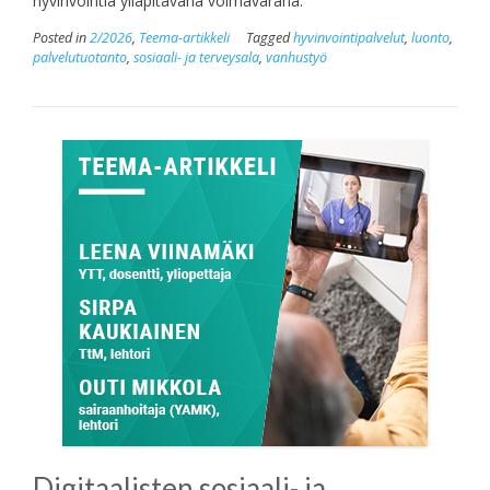
hyvinvointia ylläpitävänä voimavarana.
Posted in
2/2026
,
Teema-artikkeli
Tagged
hyvinvointipalvelut
,
luonto
,
palvelutuotanto
,
sosiaali- ja terveysala
,
vanhustyö
Digitaalisten sosiaali- ja