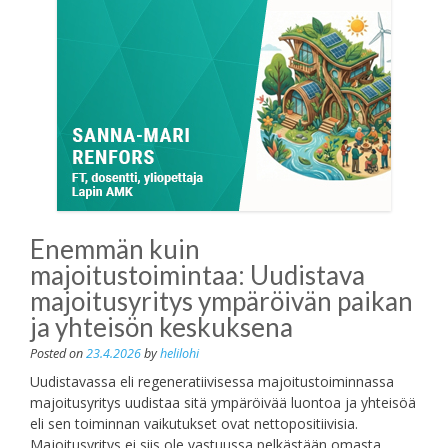
Enemmän kuin
majoitustoimintaa: Uudistava
majoitusyritys ympäröivän paikan
ja yhteisön keskuksena
Posted on
23.4.2026
by
helilohi
Uudistavassa eli regeneratiivisessa majoitustoiminnassa
majoitusyritys uudistaa sitä ympäröivää luontoa ja yhteisöä
eli sen toiminnan vaikutukset ovat nettopositiivisia.
Majoitusyritys ei siis ole vastuussa pelkästään omasta