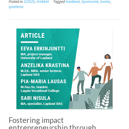
Posted in
2/2026
,
Artikkeli
Tagged
hankkeet
,
hyvinvointi
,
luonto
,
työelämä
Fostering impact
entrepreneurship through