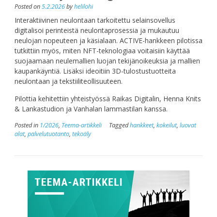
Posted on
5.2.2026
by
helilohi
Interaktiivinen neulontaan tarkoitettu selainsovellus
digitalisoi perinteistä neulontaprosessia ja mukautuu
neulojan nopeuteen ja käsialaan. ACTIVE-hankkeen pilotissa
tutkittiin myös, miten NFT-teknologiaa voitaisiin käyttää
suojaamaan neulemallien luojan tekijänoikeuksia ja mallien
kaupankäyntiä. Lisäksi ideoitiin 3D-tulostustuotteita
neulontaan ja tekstiiliteollisuuteen.
Pilottia kehitettiin yhteistyössä Raikas Digitalin, Henna Knits
& Lankastudion ja Vanhalan lammastilan kanssa.
Posted in
1/2026
,
Teema-artikkeli
Tagged
hankkeet
,
kokeilut
,
luovat
alat
,
palvelutuotanto
,
tekoäly