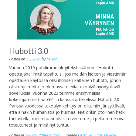
Hubotti 3.0
Posted on
5.2.2026
by
helilohi
Vuonna 2019 pohdimme blogitekstissämme “Hubotti
opettajana” mitä tapahtuisi, jos meidän kielten ja viestinnän
opettajien käytössä olisi ihmisen kaltainen hubotti, johon
olisi ohjelmoitu jo olemassa olevia tekoälyä hyödyntäviä
sovelluksia. Vuonna 2023 teimme ensimmäisiä
kokeilujamme ChatGPT:n kanssa artikkelissa Hubotti 2.0.
Parissa vuodessa tekoälyn kehitys on ollut niin järisyttävää,
että ainakin humanistia jo huimaa. Nyt onkin otollinen hetki
tarkastella, miten taannoiset toiveemme ja pelkomme ovat
toteutuneet ja miltä nyt tuntuu.
Posted in
1/2026
,
Puheenvuoro
Tagged
kielet
,
koulutus
,
tekoäly
,