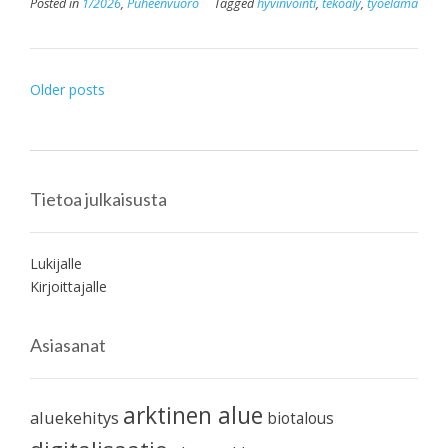
Posted in
1/2026
,
Puheenvuoro
Tagged
hyvinvointi
,
tekoäly
,
työelämä
Posts
Older posts
navigation
Tietoa julkaisusta
Lukijalle
Kirjoittajalle
Asiasanat
arktinen alue
aluekehitys
biotalous