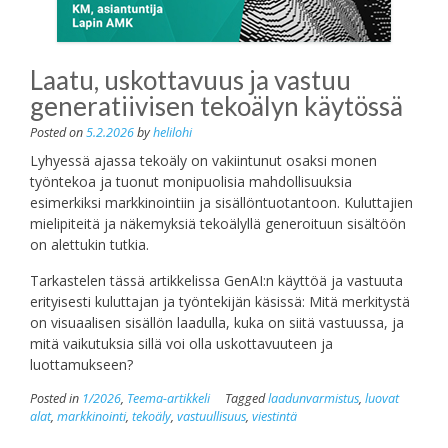
Laatu, uskottavuus ja vastuu
generatiivisen tekoälyn käytössä
Posted on
5.2.2026
by
helilohi
Lyhyessä ajassa tekoäly on vakiintunut osaksi monen
työntekoa ja tuonut monipuolisia mahdollisuuksia
esimerkiksi markkinointiin ja sisällöntuotantoon. Kuluttajien
mielipiteitä ja näkemyksiä tekoälyllä generoituun sisältöön
on alettukin tutkia.
Tarkastelen tässä artikkelissa GenAI:n käyttöä ja vastuuta
erityisesti kuluttajan ja työntekijän käsissä: Mitä merkitystä
on visuaalisen sisällön laadulla, kuka on siitä vastuussa, ja
mitä vaikutuksia sillä voi olla uskottavuuteen ja
luottamukseen?
Posted in
1/2026
,
Teema-artikkeli
Tagged
laadunvarmistus
,
luovat
alat
,
markkinointi
,
tekoäly
,
vastuullisuus
,
viestintä