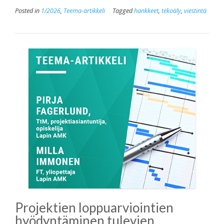
Posted in
1/2026
,
Teema-artikkeli
Tagged
hankkeet
,
tekoäly
,
viestintä
Projektien loppuarviointien
hyödyntäminen tulevien