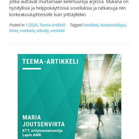
jotka auttavat murtamaan kielimuureja arjessa. Mukana on
hyödyllisiä ja helppokäyttöisiä sovelluksia ja ratkaisuja niin
korkeakouluyhteisölle kuin yrittäjillekin.
Posted in
1/2026
,
Teema-artikkeli
Tagged
hankkeet
,
kansainvälisyys
,
kielet
,
matkailu
,
tekoäly
,
viestintä