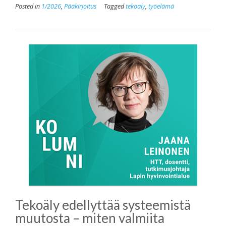
Posted in
1/2026
,
Pääkirjoitus
Tagged
tekoäly
,
työelämä
Tekoäly edellyttää systeemistä
muutosta – miten valmiita