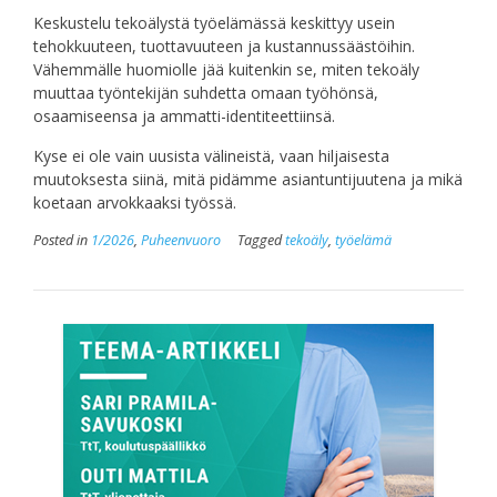
Keskustelu tekoälystä työelämässä keskittyy usein
tehokkuuteen, tuottavuuteen ja kustannussäästöihin.
Vähemmälle huomiolle jää kuitenkin se, miten tekoäly
muuttaa työntekijän suhdetta omaan työhönsä,
osaamiseensa ja ammatti-identiteettiinsä.
Kyse ei ole vain uusista välineistä, vaan hiljaisesta
muutoksesta siinä, mitä pidämme asiantuntijuutena ja mikä
koetaan arvokkaaksi työssä.
Posted in
1/2026
,
Puheenvuoro
Tagged
tekoäly
,
työelämä