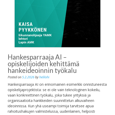
Hankesparraaja AI –
opiskelijoiden kehittämä
hankeideoinnin työkalu
Posted on
5.2.2026
by
helilohi
Hankesparraaja AI on erinomainen esimerkki onnistuneesta
opiskelijaprojektista: se ei ole vain teknologinen kokeilu,
vaan konkreettinen työkalu, joka tukee yrityksiä ja
organisaatioita hankkeiden suunnittelun alkuvaiheen
ideoinnissa. Kun yhä useampi toimija tarvitsee apua
rahoitushakujen valmistelussa, uudenlainen, helposti