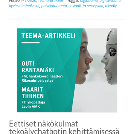
Posted in
1/2026
,
Teema-artikkeli
Tagged
digiasiointi
,
digitalisaatio
,
hyvinvointipalvelut
,
palvelutuotanto
,
sosiaali- ja terveysala
,
tekoäly
Eettiset näkökulmat
tekoälychatbotin kehittämisessä