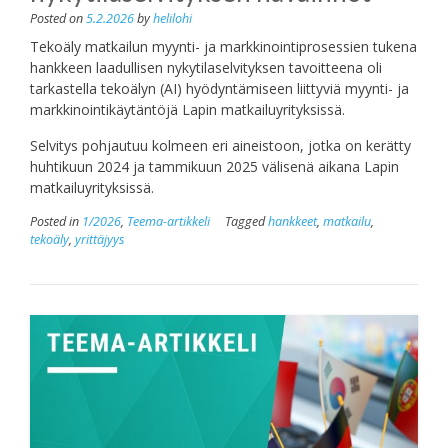
Posted on
5.2.2026
by
helilohi
Tekoäly matkailun myynti- ja markkinointiprosessien tukena
hankkeen laadullisen nykytilaselvityksen tavoitteena oli
tarkastella tekoälyn (AI) hyödyntämiseen liittyviä myynti- ja
markkinointikäytäntöjä Lapin matkailuyrityksissä.
Selvitys pohjautuu kolmeen eri aineistoon, jotka on kerätty
huhtikuun 2024 ja tammikuun 2025 välisenä aikana Lapin
matkailuyrityksissä.
Posted in
1/2026
,
Teema-artikkeli
Tagged
hankkeet
,
matkailu
,
tekoäly
,
yrittäjyys