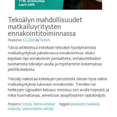
Tekoälyn mahdollisuudet
matkailuyritysten
ennakointitoiminnassa
Posted on
5.2.2026
by
helilohi
Tässä artikkelissa esitellään tekoälyn hyödyntämistä
matkailuyrityksiä palvelevassa ennakoinnissa. Aluksi
käydään läpi ennakoinnin periaatteita, ennakointitiedon
tuottamista tekoälyn avulla ja myöhemmin kokemuksia
pilottikokeilusta.
Tekoäly vaikuttaa kokeilujen perusteella olevan hyvä väline
matkailuyrityksiä tukevaan ennakointiin. Trendien tai
heikkojen signaalien katsaus onnistuu sen avulla nopeasti ja
mikä huomattavaa, annettuun asiayhteyteen räätälöidysti.
Posted in
1/2026
,
Teema-artikkeli
Tagged
ennakointi
,
hankkeet
,
matkailu
,
riskienhallinta
,
tekoäly