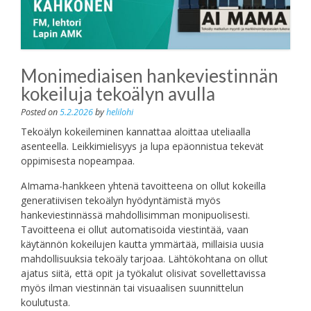
Monimediaisen hankeviestinnän
kokeiluja tekoälyn avulla
Posted on
5.2.2026
by
helilohi
Tekoälyn kokeileminen kannattaa aloittaa uteliaalla
asenteella. Leikkimielisyys ja lupa epäonnistua tekevät
oppimisesta nopeampaa.
AImama-hankkeen yhtenä tavoitteena on ollut kokeilla
generatiivisen tekoälyn hyödyntämistä myös
hankeviestinnässä mahdollisimman monipuolisesti.
Tavoitteena ei ollut automatisoida viestintää, vaan
käytännön kokeilujen kautta ymmärtää, millaisia uusia
mahdollisuuksia tekoäly tarjoaa. Lähtökohtana on ollut
ajatus siitä, että opit ja työkalut olisivat sovellettavissa
myös ilman viestinnän tai visuaalisen suunnittelun
koulutusta.