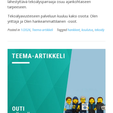
lähestyttävä tekoälysparraaja osuu ajankohtaiseen
tarpeeseen.
Tekoälyavusteiseen palveluun kuuluu kaksi osiota: Olen
yrittäjä ja Olen hankeammattilainen -osiot.
Posted in
1/2026
,
Teema-artikkeli
Tagged
hankkeet
,
koulutus
,
tekoäly