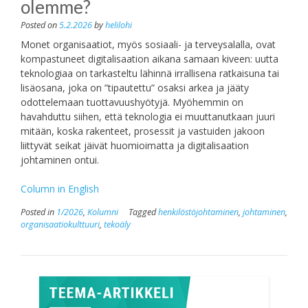
olemme?
Posted on
5.2.2026
by
helilohi
Monet organisaatiot, myös sosiaali- ja terveysalalla, ovat
kompastuneet digitalisaation aikana samaan kiveen: uutta
teknologiaa on tarkasteltu lähinnä irrallisena ratkaisuna tai
lisäosana, joka on ”tipautettu” osaksi arkea ja jääty
odottelemaan tuottavuushyötyjä. Myöhemmin on
havahduttu siihen, että teknologia ei muuttanutkaan juuri
mitään, koska rakenteet, prosessit ja vastuiden jakoon
liittyvät seikat jäivät huomioimatta ja digitalisaation
johtaminen ontui.
Column in English
Posted in
1/2026
,
Kolumni
Tagged
henkilöstöjohtaminen
,
johtaminen
,
organisaatiokulttuuri
,
tekoäly