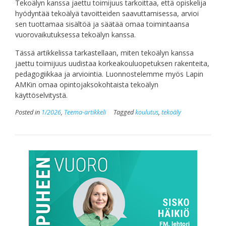
Tekoälyn kanssa jaettu toimijuus tarkoittaa, että opiskelija
hyödyntää tekoälyä tavoitteiden saavuttamisessa, arvioi
sen tuottamaa sisältöä ja säätää omaa toimintaansa
vuorovaikutuksessa tekoälyn kanssa.
Tässä artikkelissa tarkastellaan, miten tekoälyn kanssa
jaettu toimijuus uudistaa korkeakouluopetuksen rakenteita,
pedagogiikkaa ja arviointia. Luonnostelemme myös Lapin
AMKin omaa opintojaksokohtaista tekoälyn
käyttöselvitystä.
Posted in
1/2026
,
Teema-artikkeli
Tagged
koulutus
,
tekoäly