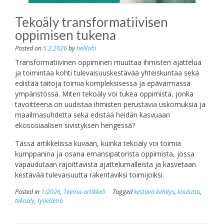
Tekoäly transformatiivisen
oppimisen tukena
Posted on
5.2.2026
by
helilohi
Transformatiivinen oppiminen muuttaa ihmisten ajattelua
ja toimintaa kohti tulevaisuuskestävää yhteiskuntaa sekä
edistää taitoja toimia kompleksisessa ja epävarmassa
ympäristössä. Miten tekoäly voi tukea oppimista, jonka
tavoitteena on uudistaa ihmisten perustavia uskomuksia ja
maailmasuhdetta sekä edistää heidän kasvuaan
ekososiaalisen sivistyksen hengessä?
Tässä artikkelissa kuvaan, kuinka tekoäly voi toimia
kumppanina ja osana emansipatorista oppimista, jossa
vapaudutaan rajoittavista ajattelumalleista ja kasvetaan
kestävää tulevaisuutta rakentaviksi toimijoiksi.
Posted in
1/2026
,
Teema-artikkeli
Tagged
kestävä kehitys
,
koulutus
,
tekoäly
,
työelämä