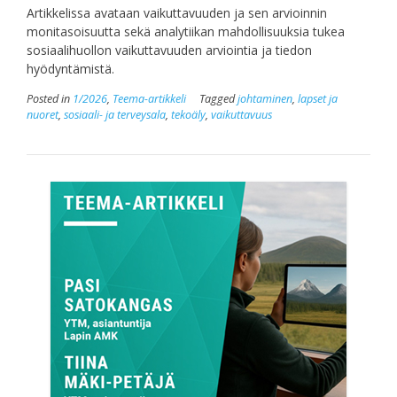
Artikkelissa avataan vaikuttavuuden ja sen arvioinnin
monitasoisuutta sekä analytiikan mahdollisuuksia tukea
sosiaalihuollon vaikuttavuuden arviointia ja tiedon
hyödyntämistä.
Posted in
1/2026
,
Teema-artikkeli
Tagged
johtaminen
,
lapset ja
nuoret
,
sosiaali- ja terveysala
,
tekoäly
,
vaikuttavuus