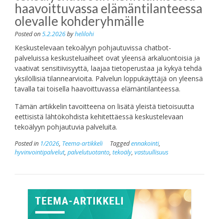
haavoittuvassa elämäntilanteessa
olevalle kohderyhmälle
Posted on
5.2.2026
by
helilohi
Keskustelevaan tekoälyyn pohjautuvissa chatbot-
palveluissa keskusteluaiheet ovat yleensä arkaluontoisia ja
vaativat sensitiivisyyttä, laajaa tietoperustaa ja kykyä tehdä
yksilöllisiä tilannearvioita. Palvelun loppukäyttäjä on yleensä
tavalla tai toisella haavoittuvassa elämäntilanteessa.
Tämän artikkelin tavoitteena on lisätä yleistä tietoisuutta
eettisistä lähtökohdista kehitettäessä keskustelevaan
tekoälyyn pohjautuvia palveluita.
Posted in
1/2026
,
Teema-artikkeli
Tagged
ennakointi
,
hyvinvointipalvelut
,
palvelutuotanto
,
tekoäly
,
vastuullisuus