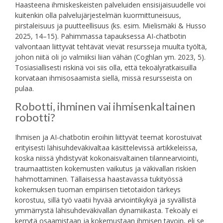
Haasteena ihmiskeskeisten palveluiden ensisijaisuudelle voi
kuitenkin olla palvelujärjestelmän kuormittuneisuus,
pirstaleisuus ja puutteellisuus (ks. esim. Mielismäki & Husso
2025, 14–15). Pahimmassa tapauksessa AI-chatbotin
valvontaan liittyvät tehtävät vievät resursseja muulta työltä,
johon niitä oli jo valmiiksi liian vähän (Coghlan ym. 2023, 5).
Tosiasiallisesti riskinä voi siis olla, että tekoälyratkaisuilla
korvataan ihmisosaamista siellä, missä resursseista on
pulaa.
Robotti, ihminen vai ihmisenkaltainen
robotti?
Ihmisen ja AI-chatbotin eroihin liittyvät teemat korostuivat
erityisesti lähisuhdeväkivaltaa käsittelevissä artikkeleissa,
koska niissä yhdistyvät kokonaisvaltainen tilannearviointi,
traumaattisten kokemusten vaikutus ja väkivallan riskien
hahmottaminen. Tällaisessa haastavassa tukityössä
kokemuksen tuoman empiirisen tietotaidon tärkeys
korostuu, sillä työ vaatii hyvää arviointikykyä ja syvällistä
ymmärrystä lähisuhdeväkivallan dynamiikasta. Tekoäly ei
kerrytä osaamistaan ja kokemustaan ihmisen tavoin, eli se