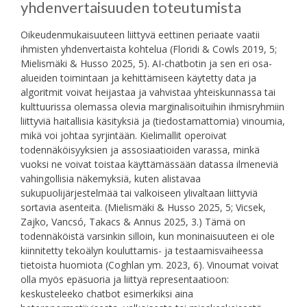
yhdenvertaisuuden toteutumista
Oikeudenmukaisuuteen liittyvä eettinen periaate vaatii
ihmisten yhdenvertaista kohtelua (Floridi & Cowls 2019, 5;
Mielismäki & Husso 2025, 5). AI-chatbotin ja sen eri osa-
alueiden toimintaan ja kehittämiseen käytetty data ja
algoritmit voivat heijastaa ja vahvistaa yhteiskunnassa tai
kulttuurissa olemassa olevia marginalisoituihin ihmisryhmiin
liittyviä haitallisia käsityksiä ja (tiedostamattomia) vinoumia,
mikä voi johtaa syrjintään. Kielimallit operoivat
todennäköisyyksien ja assosiaatioiden varassa, minkä
vuoksi ne voivat toistaa käyttämässään datassa ilmeneviä
vahingollisia näkemyksiä, kuten alistavaa
sukupuolijärjestelmää tai valkoiseen ylivaltaan liittyviä
sortavia asenteita. (Mielismäki & Husso 2025, 5; Vicsek,
Zajko, Vancsó, Takacs & Annus 2025, 3.) Tämä on
todennäköistä varsinkin silloin, kun moninaisuuteen ei ole
kiinnitetty tekoälyn kouluttamis- ja testaamisvaiheessa
tietoista huomiota (Coghlan ym. 2023, 6). Vinoumat voivat
olla myös epäsuoria ja liittyä representaatioon:
keskusteleeko chatbot esimerkiksi aina