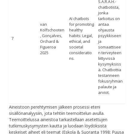
S.A.R.A.H.-
chatbotista,
jonka
AI chatbots
tarkoitus on
van
for promoting
antaa
Kolfschooten
healthy
ohjausta
, Gonçalves,
habits: Legal,
psyykkiseen
7
Orchard &
ethical, and
ja
Figueroa
societal
somaattisee
2025
consideratio
n terveyteen
ns.
liittyvissä
kysymyksiss
ä. Chatbottia
testanneen
fokusryhmän
palaute ja
arviot.
Aineistoon perehtymisen jälkeen prosessi eteni
sisällönanalyysiin, jota tehtiin teemoittelun avulla.
Teemoittelussa aineistoa tarkastellaan asetettujen
tutkimuskysymysten kautta ja luodaan löydöksistä
keskeiset aiheet eli teemat (Eskola & Suoranta 1998; Puusa