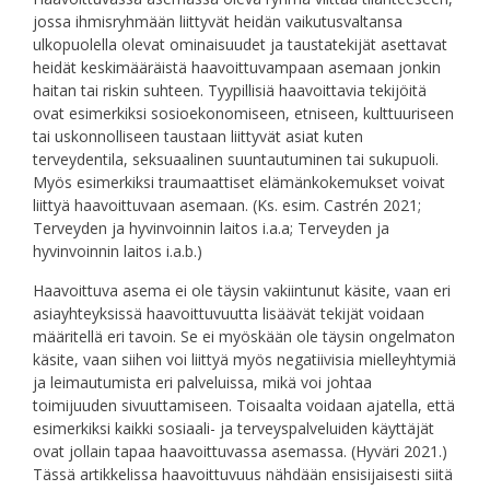
jossa ihmisryhmään liittyvät heidän vaikutusvaltansa
ulkopuolella olevat ominaisuudet ja taustatekijät asettavat
heidät keskimääräistä haavoittuvampaan asemaan jonkin
haitan tai riskin suhteen. Tyypillisiä haavoittavia tekijöitä
ovat esimerkiksi sosioekonomiseen, etniseen, kulttuuriseen
tai uskonnolliseen taustaan liittyvät asiat kuten
terveydentila, seksuaalinen suuntautuminen tai sukupuoli.
Myös esimerkiksi traumaattiset elämänkokemukset voivat
liittyä haavoittuvaan asemaan. (Ks. esim. Castrén 2021;
Terveyden ja hyvinvoinnin laitos i.a.a; Terveyden ja
hyvinvoinnin laitos i.a.b.)
Haavoittuva asema ei ole täysin vakiintunut käsite, vaan eri
asiayhteyksissä haavoittuvuutta lisäävät tekijät voidaan
määritellä eri tavoin. Se ei myöskään ole täysin ongelmaton
käsite, vaan siihen voi liittyä myös negatiivisia mielleyhtymiä
ja leimautumista eri palveluissa, mikä voi johtaa
toimijuuden sivuuttamiseen. Toisaalta voidaan ajatella, että
esimerkiksi kaikki sosiaali- ja terveyspalveluiden käyttäjät
ovat jollain tapaa haavoittuvassa asemassa. (Hyväri 2021.)
Tässä artikkelissa haavoittuvuus nähdään ensisijaisesti siitä