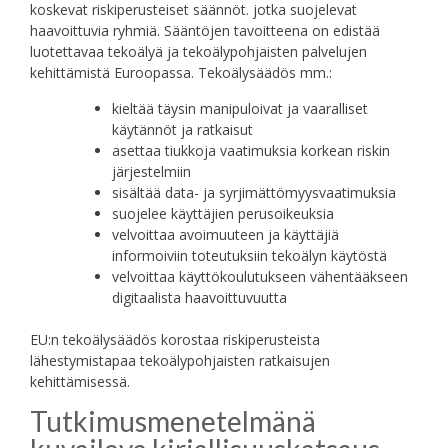
koskevat riskiperusteiset säännöt. jotka suojelevat
haavoittuvia ryhmiä. Sääntöjen tavoitteena on edistää
luotettavaa tekoälyä ja tekoälypohjaisten palvelujen
kehittämistä Euroopassa. Tekoälysäädös mm.:
kieltää täysin manipuloivat ja vaaralliset
käytännöt ja ratkaisut
asettaa tiukkoja vaatimuksia korkean riskin
järjestelmiin
sisältää data- ja syrjimättömyysvaatimuksia
suojelee käyttäjien perusoikeuksia
velvoittaa avoimuuteen ja käyttäjiä
informoiviin toteutuksiin tekoälyn käytöstä
velvoittaa käyttökoulutukseen vähentääkseen
digitaalista haavoittuvuutta
EU:n tekoälysäädös korostaa riskiperusteista
lähestymistapaa tekoälypohjaisten ratkaisujen
kehittämisessä.
Tutkimusmenetelmänä