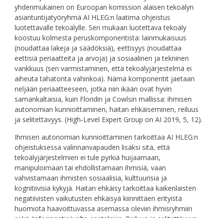
yhdenmukainen on Euroopan komission alaisen tekoälyn
asiantuntijatyöryhmä AI HLEG:n laatima ohjeistus
luotettavalle tekoälylle. Sen mukaan luotettava tekoäly
koostuu kolmesta peruskomponentista: lainmukaisuus
(noudattaa lakeja ja säädöksiä), eettisyys (noudattaa
eettisiä periaatteita ja arvoja) ja sosiaalinen ja tekninen
vankkuus (sen varmistaminen, että tekoälyjärjestelmä ei
aiheuta tahatonta vahinkoa). Nämä komponentit jaetaan
neljään periaatteeseen, jotka niin ikään ovat hyvin
samankaltaisia, kuin Floridin ja Cowlsin mallissa: ihmisen
autonomian kunnioittaminen, haitan ehkäiseminen, reiluus
ja selitettävyys. (High‐Level Expert Group on AI 2019, 5, 12).
Ihmisen autonomian kunnioittaminen tarkoittaa AI HLEG:n
ohjeistuksessa valinnanvapauden lisäksi sitä, että
tekoälyjärjestelmien ei tule pyrkiä huijaamaan,
manipuloimaan tai ehdollistamaan ihmisiä, vaan
vahvistamaan ihmisten sosiaalisia, kulttuurisia ja
kognitiivisia kykyjä. Haitan ehkäisy tarkoittaa kaikenlaisten
negatiivisten vaikutusten ehkäisyä kiinnittäen erityistä
huomiota haavoittuvassa asemassa oleviin ihmisryhmiin