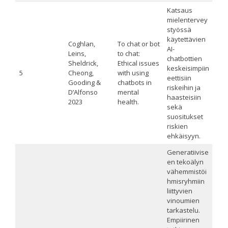
Katsaus
mielentervey
styössä
käytettävien
Coghlan,
To chat or bot
AI-
Leins,
to chat:
chatbottien
Sheldrick,
Ethical issues
keskeisimpiin
5
Cheong,
with using
eettisiin
Gooding &
chatbots in
riskeihin ja
D’Alfonso
mental
haasteisiin
2023
health.
sekä
suositukset
riskien
ehkäisyyn.
Generatiivise
en tekoälyn
vähemmistöi
hmisryhmiin
liittyvien
vinoumien
tarkastelu.
Empiirinen