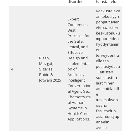
disorder.
haastattelut.
Keskusteleva
an tekoälyyn
Expert
pohjautuvien
Consensus
virtuaalisten
Best
keskusteluku
Practices for
mppaneiden
the Safe,
hyödyntämin
Ethical, and
en
Effective
terveydenhu
Rizzo,
Design and
ollossa
Mozgai,
Implementati
potilastyössä
4
Sigaras,
on of
. Eettisten
Rubin &
Artificially
suositusten
Jotwani 2025
Intelligent
laatiminen
Conversation
ammattilaisill
al Agent (i.e.,
e
Chatbot/Virtu
tutkimuksen
al Human)
osana
Systems in
fasilitoidun
Health Care
asiantuntijap
Applications.
aneelin
avulla.