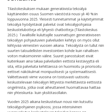
Tilastokeskuksen mukaan generatiivista tekoälyä
käyttäneiden osuus Suomen väestöstä nousi yli 40 %:iin
loppuvuonna 2025. Yleisesti tunnetuimmat ja käytetyimmät
tekoälyä hyödyntävät palvelut ovat tekoälypohjaisia
keskustelubotteja eli lyhyesti chatbotteja (Tilastokeskus
2025.) Tavallisille kuluttajille suunnattujen generatiiviseen
tekoälyyn pohjautuvien palveluiden kehitys on myös ollut
kiihtyvää viimeisten vuosien aikana. Tekoälystä on tullut niin
suurten taloudellisten investointien kohde kuin rahallisen
voiton maksimoinnin väline. Suuret panostukset eivät
kuitenkaan aina takaa palveluiden eettistä kestävyyttä eli
sitä, että palveluita kehittäessä on huomioitu ja priorisoitu
eettiset näkökulmat monipuolisesti ja systemaattisesti.
Valitettavasti viime vuosina on toistuvasti uutisoitu
keskustelevaan tekoälyyn liittyvistä merkittävistä eettisistä
ongelmista, jotka ovat aiheuttaneet huomattavaa haittaa
niin yhteiskunta- kuin yksilötasollakin.
Vuoden 2025 aikana keskusteluun nousi niin kutsuttu
tekoälypohjainen psykoosi, jossa intensiivinen