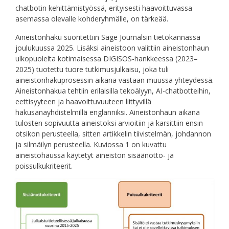
chatbotin kehittämistyössä, erityisesti haavoittuvassa
asemassa olevalle kohderyhmälle, on tärkeää.
Aineistonhaku suoritettiin Sage Journalsin tietokannassa
joulukuussa 2025. Lisäksi aineistoon valittiin aineistonhaun
ulkopuolelta kotimaisessa DIGISOS-hankkeessa (2023–
2025) tuotettu tuore tutkimusjulkaisu, joka tuli
aineistonhakuprosessin aikana vastaan muussa yhteydessä.
Aineistonhakua tehtiin erilaisilla tekoälyyn, AI-chatbotteihin,
eettisyyteen ja haavoittuvuuteen liittyvillä
hakusanayhdistelmillä englanniksi. Aineistonhaun aikana
tulosten sopivuutta aineistoksi arvioitiin ja karsittiin ensin
otsikon perusteella, sitten artikkelin tiivistelmän, johdannon
ja silmäilyn perusteella. Kuviossa 1 on kuvattu
aineistohaussa käytetyt aineiston sisäänotto- ja
poissulkukriteerit.