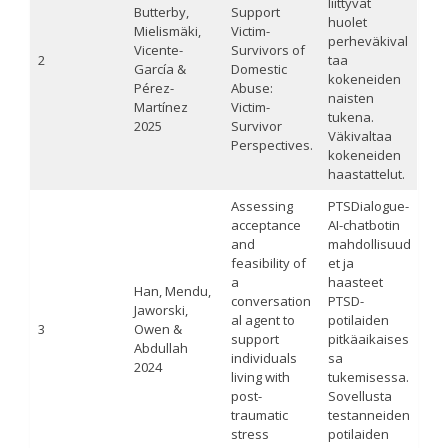
liittyvät
Butterby,
Support
huolet
Mielismäki,
Victim-
perheväkival
Vicente-
Survivors of
2
taa
García &
Domestic
kokeneiden
Pérez-
Abuse:
naisten
Martínez
Victim-
tukena.
2025
Survivor
Väkivaltaa
Perspectives.
kokeneiden
haastattelut.
Assessing
PTSDialogue-
acceptance
AI-chatbotin
and
mahdollisuud
feasibility of
et ja
a
haasteet
Han, Mendu,
conversation
PTSD-
Jaworski,
al agent to
potilaiden
3
Owen &
support
pitkäaikaises
Abdullah
individuals
sa
2024
living with
tukemisessa.
post-
Sovellusta
traumatic
testanneiden
stress
potilaiden