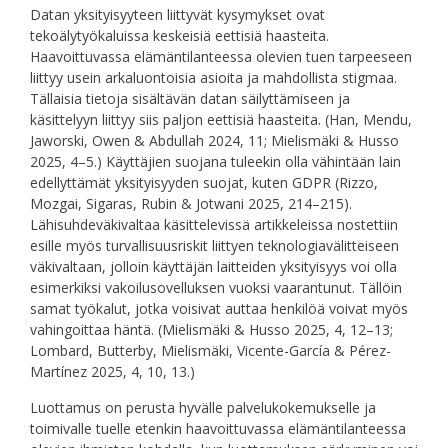
Datan yksityisyyteen liittyvät kysymykset ovat
tekoälytyökaluissa keskeisiä eettisiä haasteita.
Haavoittuvassa elämäntilanteessa olevien tuen tarpeeseen
liittyy usein arkaluontoisia asioita ja mahdollista stigmaa.
Tällaisia tietoja sisältävän datan säilyttämiseen ja
käsittelyyn liittyy siis paljon eettisiä haasteita. (Han, Mendu,
Jaworski, Owen & Abdullah 2024, 11; Mielismäki & Husso
2025, 4–5.) Käyttäjien suojana tuleekin olla vähintään lain
edellyttämät yksityisyyden suojat, kuten GDPR (Rizzo,
Mozgai, Sigaras, Rubin & Jotwani 2025, 214–215).
Lähisuhdeväkivaltaa käsittelevissä artikkeleissa nostettiin
esille myös turvallisuusriskit liittyen teknologiavälitteiseen
väkivaltaan, jolloin käyttäjän laitteiden yksityisyys voi olla
esimerkiksi vakoilusovelluksen vuoksi vaarantunut. Tällöin
samat työkalut, jotka voisivat auttaa henkilöä voivat myös
vahingoittaa häntä. (Mielismäki & Husso 2025, 4, 12–13;
Lombard, Butterby, Mielismäki, Vicente-García & Pérez-
Martínez 2025, 4, 10, 13.)
Luottamus on perusta hyvälle palvelukokemukselle ja
toimivalle tuelle etenkin haavoittuvassa elämäntilanteessa