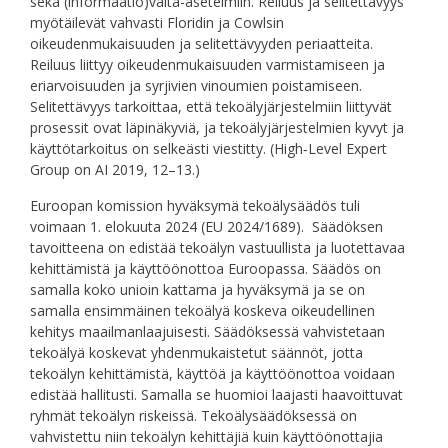
sekä (informaatio)valta-asetelmiin. Reiluus ja selitettävyys
myötäilevät vahvasti Floridin ja Cowlsin
oikeudenmukaisuuden ja selitettävyyden periaatteita.
Reiluus liittyy oikeudenmukaisuuden varmistamiseen ja
eriarvoisuuden ja syrjivien vinoumien poistamiseen.
Selitettävyys tarkoittaa, että tekoälyjärjestelmiin liittyvät
prosessit ovat läpinäkyviä, ja tekoälyjärjestelmien kyvyt ja
käyttötarkoitus on selkeästi viestitty. (High‐Level Expert
Group on AI 2019, 12–13.)
Euroopan komission hyväksymä tekoälysäädös tuli
voimaan 1. elokuuta 2024 (EU 2024/1689). Säädöksen
tavoitteena on edistää tekoälyn vastuullista ja luotettavaa
kehittämistä ja käyttöönottoa Euroopassa. Säädös on
samalla koko unioin kattama ja hyväksymä ja se on
samalla ensimmäinen tekoälyä koskeva oikeudellinen
kehitys maailmanlaajuisesti. Säädöksessä vahvistetaan
tekoälyä koskevat yhdenmukaistetut säännöt, jotta
tekoälyn kehittämistä, käyttöä ja käyttöönottoa voidaan
edistää hallitusti. Samalla se huomioi laajasti haavoittuvat
ryhmät tekoälyn riskeissä. Tekoälysäädöksessä on
vahvistettu niin tekoälyn kehittäjiä kuin käyttöönottajia