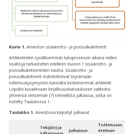
Kuvio 1.
Aineiston sisäänotto- ja poissulkukriteerit
Artikkeleiden syvällisemmän lukuprosessin aikana niiden
sisältöjä tarkasteltiin edelleen Kuvion 1 sisäänotto- ja
poissulkukriteereiden kautta. Sisäänotto- ja
poissulkukriteerit mahdollistivat löytämään
tutkimuskysymysten kannalta keskeisimmät artikkelit.
Lopulta kuvailevaan kirjallisuuskatsaukseen valikoitui
yhteensä seitsemän (7) tieteellistä julkaisua, jotka on
esitelty Taulukossa 1.
Taulukko 1.
Aineistona käytetyt julkaisut
Tutkimusas
Tekijä(t) ja
Julkaisun
etelman
julkaisuvuo