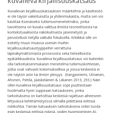
kuvaileva kirjallisuuskatsaus
Kuvailevan kirjallisuuskatsauksen määritelmä ja käsitteistö
ei ole täysin vakiintunutta ja yhdenmukaista, mutta sen voi
käsittää itsenäiseksi tutkimusmenetelmäksi, jonka
tavoitteena on kuvata valittua ilmiötä teoreettisesta tai
kontekstuaalisesta näkökulmasta jäsennetysti ja
perustellusti tietyllä valitulla fokuksella. Kritiikkiä sille on
esitetty muun muassa useisiin muihin
kirjallisuuskatsaustyyppeihin verrattuna
läpinäkymättömästä prosessista sekä tieteellisestä
epätarkkuudesta. Kuvaileva kirjallisuuskatsaus voi kuitenkin
olla tarkoituksenmukaisin menetelmä tutkimuskohteisiin,
jotka ovat vahvasti kokemuksellisia ja joissa keskeistä ei
ole näytön aste tai ilmiön yleisyys. (Kangasniemi, Utriainen,
Ahonen, Pietilä, Jääskeläinen & Liikanen 2013, 293.) Näin
ollen kuvaileva kirjallisuuskatsaus sopii puutteistaan
huolimatta hyvin suppeaan katsaukseen, jonka
tarkoituksena on kartoittaa keskeisiä rajattuun aiheeseen
liittyvässä kehittämistyössä silmällä pidettäviä eettisiä
riskikohtia. Tämän katsauksen tarkoituksena onkin tuoda
esiin keskeisiä eettisiä riskejä, joiden huomioiminen AI-