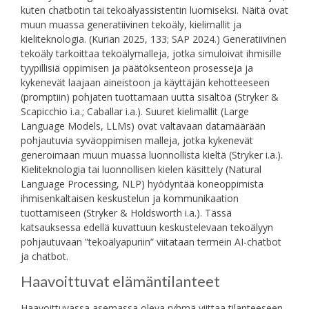
kuten chatbotin tai tekoälyassistentin luomiseksi. Näitä ovat
muun muassa generatiivinen tekoäly, kielimallit ja
kieliteknologia. (Kurian 2025, 133; SAP 2024.) Generatiivinen
tekoäly tarkoittaa tekoälymalleja, jotka simuloivat ihmisille
tyypillisiä oppimisen ja päätöksenteon prosesseja ja
kykenevät laajaan aineistoon ja käyttäjän kehotteeseen
(promptiin) pohjaten tuottamaan uutta sisältöä (Stryker &
Scapicchio i.a.; Caballar i.a.). Suuret kielimallit (Large
Language Models, LLMs) ovat valtavaan datamäärään
pohjautuvia syväoppimisen malleja, jotka kykenevät
generoimaan muun muassa luonnollista kieltä (Stryker i.a.).
Kieliteknologia tai luonnollisen kielen käsittely (Natural
Language Processing, NLP) hyödyntää koneoppimista
ihmisenkaltaisen keskustelun ja kommunikaation
tuottamiseen (Stryker & Holdsworth i.a.). Tässä
katsauksessa edellä kuvattuun keskustelevaan tekoälyyn
pohjautuvaan ”tekoälyapuriin” viitataan termein AI-chatbot
ja chatbot.
Haavoittuvat elämäntilanteet
Haavoittuvassa asemassa oleva ryhmä viittaa tilanteeseen,