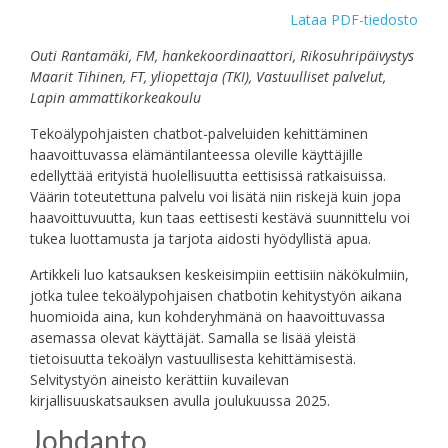
Lataa PDF-tiedosto
Outi Rantamäki, FM, hankekoordinaattori, Rikosuhripäivystys
Maarit Tihinen, FT, yliopettaja (TKI), Vastuulliset palvelut,
Lapin ammattikorkeakoulu
Tekoälypohjaisten chatbot-palveluiden kehittäminen
haavoittuvassa elämäntilanteessa oleville käyttäjille
edellyttää erityistä huolellisuutta eettisissä ratkaisuissa.
Väärin toteutettuna palvelu voi lisätä niin riskejä kuin jopa
haavoittuvuutta, kun taas eettisesti kestävä suunnittelu voi
tukea luottamusta ja tarjota aidosti hyödyllistä apua.
Artikkeli luo katsauksen keskeisimpiin eettisiin näkökulmiin,
jotka tulee tekoälypohjaisen chatbotin kehitystyön aikana
huomioida aina, kun kohderyhmänä on haavoittuvassa
asemassa olevat käyttäjät. Samalla se lisää yleistä
tietoisuutta tekoälyn vastuullisesta kehittämisestä.
Selvitystyön aineisto kerättiin kuvailevan
kirjallisuuskatsauksen avulla joulukuussa 2025.
Johdanto