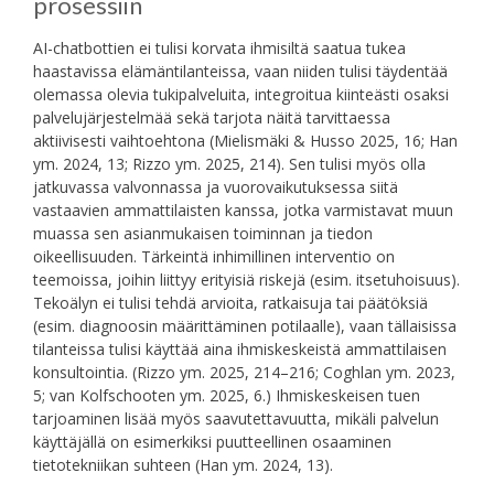
prosessiin
AI-chatbottien ei tulisi korvata ihmisiltä saatua tukea
haastavissa elämäntilanteissa, vaan niiden tulisi täydentää
olemassa olevia tukipalveluita, integroitua kiinteästi osaksi
palvelujärjestelmää sekä tarjota näitä tarvittaessa
aktiivisesti vaihtoehtona (Mielismäki & Husso 2025, 16; Han
ym. 2024, 13; Rizzo ym. 2025, 214). Sen tulisi myös olla
jatkuvassa valvonnassa ja vuorovaikutuksessa siitä
vastaavien ammattilaisten kanssa, jotka varmistavat muun
muassa sen asianmukaisen toiminnan ja tiedon
oikeellisuuden. Tärkeintä inhimillinen interventio on
teemoissa, joihin liittyy erityisiä riskejä (esim. itsetuhoisuus).
Tekoälyn ei tulisi tehdä arvioita, ratkaisuja tai päätöksiä
(esim. diagnoosin määrittäminen potilaalle), vaan tällaisissa
tilanteissa tulisi käyttää aina ihmiskeskeistä ammattilaisen
konsultointia. (Rizzo ym. 2025, 214–216; Coghlan ym. 2023,
5; van Kolfschooten ym. 2025, 6.) Ihmiskeskeisen tuen
tarjoaminen lisää myös saavutettavuutta, mikäli palvelun
käyttäjällä on esimerkiksi puutteellinen osaaminen
tietotekniikan suhteen (Han ym. 2024, 13).