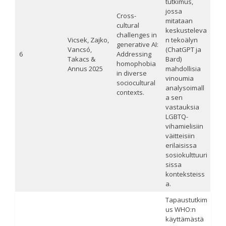
tutkimus,
jossa
Cross-
mitataan
cultural
keskusteleva
challenges in
Vicsek, Zajko,
n tekoälyn
generative AI:
Vancsó,
(ChatGPT ja
6
Addressing
Takacs &
Bard)
homophobia
Annus 2025
mahdollisia
in diverse
vinoumia
sociocultural
analysoimall
contexts.
a sen
vastauksia
LGBTQ-
vihamielisiin
väitteisiin
erilaisissa
sosiokulttuuri
sissa
konteksteiss
a.
Tapaustutkim
us WHO:n
käyttämästä