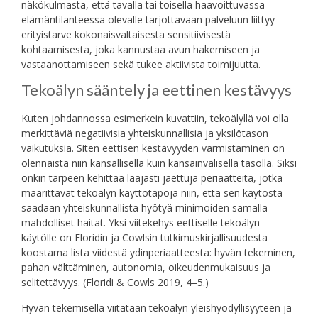
näkökulmasta, että tavalla tai toisella haavoittuvassa
elämäntilanteessa olevalle tarjottavaan palveluun liittyy
erityistarve kokonaisvaltaisesta sensitiivisestä
kohtaamisesta, joka kannustaa avun hakemiseen ja
vastaanottamiseen sekä tukee aktiivista toimijuutta.
Tekoälyn sääntely ja eettinen kestävyys
Kuten johdannossa esimerkein kuvattiin, tekoälyllä voi olla
merkittäviä negatiivisia yhteiskunnallisia ja yksilötason
vaikutuksia. Siten eettisen kestävyyden varmistaminen on
olennaista niin kansallisella kuin kansainvälisellä tasolla. Siksi
onkin tarpeen kehittää laajasti jaettuja periaatteita, jotka
määrittävät tekoälyn käyttötapoja niin, että sen käytöstä
saadaan yhteiskunnallista hyötyä minimoiden samalla
mahdolliset haitat. Yksi viitekehys eettiselle tekoälyn
käytölle on Floridin ja Cowlsin tutkimuskirjallisuudesta
koostama lista viidestä ydinperiaatteesta: hyvän tekeminen,
pahan välttäminen, autonomia, oikeudenmukaisuus ja
selitettävyys. (Floridi & Cowls 2019, 4–5.)
Hyvän tekemisellä viitataan tekoälyn yleishyödyllisyyteen ja