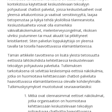
kontekstissa käytettävät keskustelevaan tekoälyyn
pohjautuvat chatbot-palvelut, joissa keskusteluaiheet ovat
yleensä arkaluontoisia ja vaativat sensitiivisyyttä, laajaa
tietoperustaa ja kykyä tehdä yksilöllisiä tilannearvioita.
Keskusteluaiheita voivat olla esimerkiksi
väkivaltakokemukset, mielenterveysongelmat, rikoksen
uhriksi joutuminen tai muut akuutit tai pitkittyneet
kriisitilanteet. Siten palvelun loppukäyttäjä on yleensä
tavalla tai toisella haavoittuvassa elämäntilanteessa.
Tämän artikkelin tavoitteena on lisätä yleistä tietoisuutta
eettisistä lähtökohdista kehitettäessä keskustelevaan
tekoälyyn pohjautuvia palveluita. Tutkimuksen
tarkoituksena oli selvittää keskeisimpiä eettisiä näkökulmia,
jotka on huomioitava kehittäessään chatbot-palveluita
haavoittuvassa elämäntilanteessa olevalle kohderyhmälle.
Tutkimuskysymykset muotoituivat seuraavanlaisiksi:
Mitkä ovat olennaisimmat eettiset näkökulmat,
jotka organisaation on huomioitava
kehittäessään keskustelevaan tekoälyyn
pohjautuvaa chatbottia haavoittuvassa