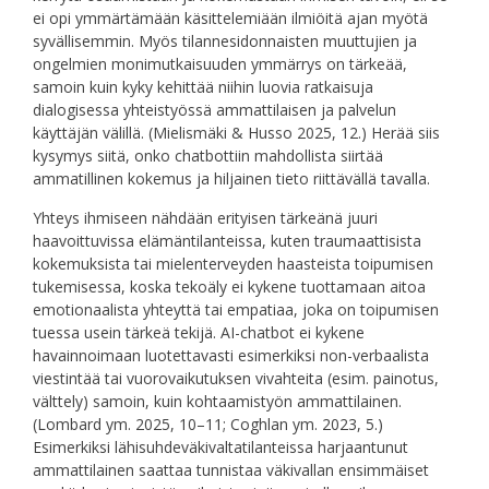
ei opi ymmärtämään käsittelemiään ilmiöitä ajan myötä
syvällisemmin. Myös tilannesidonnaisten muuttujien ja
ongelmien monimutkaisuuden ymmärrys on tärkeää,
samoin kuin kyky kehittää niihin luovia ratkaisuja
dialogisessa yhteistyössä ammattilaisen ja palvelun
käyttäjän välillä. (Mielismäki & Husso 2025, 12.) Herää siis
kysymys siitä, onko chatbottiin mahdollista siirtää
ammatillinen kokemus ja hiljainen tieto riittävällä tavalla.
Yhteys ihmiseen nähdään erityisen tärkeänä juuri
haavoittuvissa elämäntilanteissa, kuten traumaattisista
kokemuksista tai mielenterveyden haasteista toipumisen
tukemisessa, koska tekoäly ei kykene tuottamaan aitoa
emotionaalista yhteyttä tai empatiaa, joka on toipumisen
tuessa usein tärkeä tekijä. AI-chatbot ei kykene
havainnoimaan luotettavasti esimerkiksi non-verbaalista
viestintää tai vuorovaikutuksen vivahteita (esim. painotus,
välttely) samoin, kuin kohtaamistyön ammattilainen.
(Lombard ym. 2025, 10–11; Coghlan ym. 2023, 5.)
Esimerkiksi lähisuhdeväkivaltatilanteissa harjaantunut
ammattilainen saattaa tunnistaa väkivallan ensimmäiset