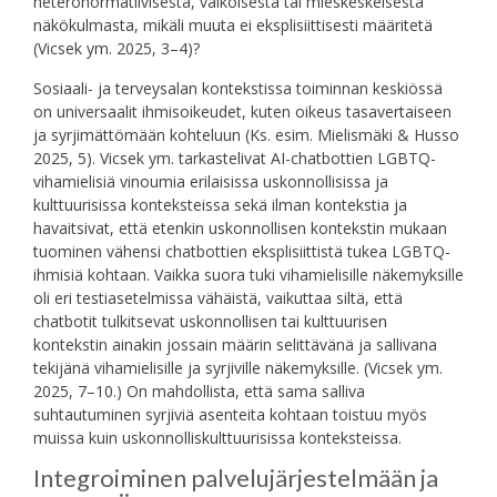
heteronormatiivisesta, valkoisesta tai mieskeskeisestä
näkökulmasta, mikäli muuta ei eksplisiittisesti määritetä
(Vicsek ym. 2025, 3–4)?
Sosiaali- ja terveysalan kontekstissa toiminnan keskiössä
on universaalit ihmisoikeudet, kuten oikeus tasavertaiseen
ja syrjimättömään kohteluun (Ks. esim. Mielismäki & Husso
2025, 5). Vicsek ym. tarkastelivat AI-chatbottien LGBTQ-
vihamielisiä vinoumia erilaisissa uskonnollisissa ja
kulttuurisissa konteksteissa sekä ilman kontekstia ja
havaitsivat, että etenkin uskonnollisen kontekstin mukaan
tuominen vähensi chatbottien eksplisiittistä tukea LGBTQ-
ihmisiä kohtaan. Vaikka suora tuki vihamielisille näkemyksille
oli eri testiasetelmissa vähäistä, vaikuttaa siltä, että
chatbotit tulkitsevat uskonnollisen tai kulttuurisen
kontekstin ainakin jossain määrin selittävänä ja sallivana
tekijänä vihamielisille ja syrjiville näkemyksille. (Vicsek ym.
2025, 7–10.) On mahdollista, että sama salliva
suhtautuminen syrjiviä asenteita kohtaan toistuu myös
muissa kuin uskonnolliskulttuurisissa konteksteissa.
Integroiminen palvelujärjestelmään ja