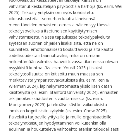
vuorovaikutus keskustelevan tekoälyn kanssa on
vahvistanut keskustelijan psykoottisia harhoja (ks. esim. Wei
2025). Tekoäly-yrityksiin on myös kohdistettu
oikeushaasteita itsemurhan kautta läheisensä
menettäneiden omaisten toimesta näiden syyttäessä
tekoälysovelluksia itsetuhoisen käyttäytymisen
vahvistamisesta. Näissä tapauksissa tekoälypalveluita
syytetään suorien ohjeiden lisäksi siitä, että ne on
suunniteltu emotionaalisesti koukuttaviksi ja sitä kautta
todellisuudesta irtaannuttaviksi, mikä on omiaan
heikentämään valmiiksi haavoittuvassa tilanteessa olevan
psyykkistä kuntoa. (Ks. esim. Yousif 2025.) Lisäksi
tekoälyteollisuutta on kritisoitu muun muassa sen
merkittävistä ympäristövaikutuksista (ks. esim. Ren &
Wierman 2024), läpinäkymättömästä yksilöllisen datan
käsittelystä (ks. esim. Stanford University 2024), erinäisten
tekijänoikeussäädösten sivuuttamisesta (ks. esim.
Montgomery 2025) ja tekoälyn käytön vaikutuksista
ihmisten kognitiivisiin kykyihin (ks. esim. Chow 2025).
Palveluita tarjoaville yrityksille ja muille organisaatioille
tekoälyratkaisujen hyödyntäminen voi kuitenkin olla
edullinen ja houkutteleva vaihtoehto etenkin taloudellisesti