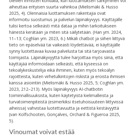
olevien ihmisten kohdalla, kun luottamuksen särkyminen voi
aiheuttaa erityisen suurta vahinkoa (Mielismäki & Husso
2025, 4). Olennaisia luottamuksen rakentajia ovat
informoitu suostumus ja palvelun läpinäkyvyys. Käyttäjälle
tulisi kertoa selkeästi mitä dataa ja mihin tarkoitukseen
hänestä kerätään ja miten sitä säilytetään. (Han ym. 2024,
11–13; Coghlan ym. 2023, 6.) Mikäli chatbot ja siihen liittyvä
tieto on epäselvää tai vaikeasti löydettävää, ei käyttäjälle
synny luotettavaa kuvaa palvelusta tai sitä tarjoavasta
toimijasta. Läpinäkyvyyttä tulee harjoittaa myös siinä, että
käyttäjää informoidaan selkeästi, että kyseessä on
tekoälykeskustelija eikä ihminen, kuten myös tekoälyn
rajoitteista, kuten virhetulkintojen riskistä ja eroista ihmisen
kanssa asiointiin (Mielismäki & Husso 2025, 5; Coghlan ym.
2023, 212–213). Myös läpinäkyvyys AI-chatbotin
toiminnallisuuksista, kuten käytetyistä kielimalleista ja
turvatoimenpiteistä (esimerkiksi itsetuhoisuuteen liittyvissä
aiheissa) vahvistaa luotettavuutta ja eettistä kestävyyttä
(van Kolfschooten, Gonçalves, Orchard & Figueroa 2025,
5).
Vinoumat voivat estää