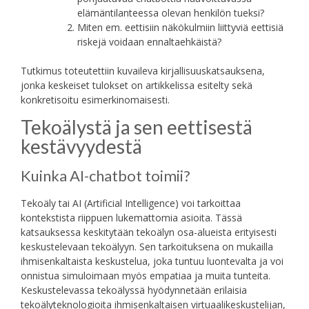
elämäntilanteessa olevan henkilön tueksi?
Miten em. eettisiin näkökulmiin liittyviä eettisiä
riskejä voidaan ennaltaehkäistä?
Tutkimus toteutettiin kuvaileva kirjallisuuskatsauksena,
jonka keskeiset tulokset on artikkelissa esitelty sekä
konkretisoitu esimerkinomaisesti.
Tekoälystä ja sen eettisestä
kestävyydestä
Kuinka AI-chatbot toimii?
Tekoäly tai AI (Artificial Intelligence) voi tarkoittaa
kontekstista riippuen lukemattomia asioita. Tässä
katsauksessa keskitytään tekoälyn osa-alueista erityisesti
keskustelevaan tekoälyyn. Sen tarkoituksena on mukailla
ihmisenkaltaista keskustelua, joka tuntuu luontevalta ja voi
onnistua simuloimaan myös empatiaa ja muita tunteita.
Keskustelevassa tekoälyssä hyödynnetään erilaisia
tekoälyteknologioita ihmisenkaltaisen virtuaalikeskustelijan,