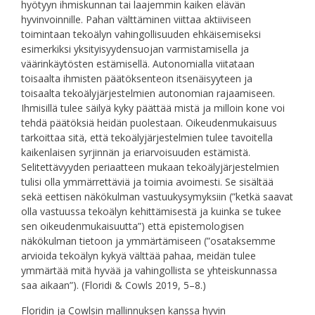
hyötyyn ihmiskunnan tai laajemmin kaiken elävän
hyvinvoinnille. Pahan välttäminen viittaa aktiiviseen
toimintaan tekoälyn vahingollisuuden ehkäisemiseksi
esimerkiksi yksityisyydensuojan varmistamisella ja
väärinkäytösten estämisellä. Autonomialla viitataan
toisaalta ihmisten päätöksenteon itsenäisyyteen ja
toisaalta tekoälyjärjestelmien autonomian rajaamiseen.
Ihmisillä tulee säilyä kyky päättää mistä ja milloin kone voi
tehdä päätöksiä heidän puolestaan. Oikeudenmukaisuus
tarkoittaa sitä, että tekoälyjärjestelmien tulee tavoitella
kaikenlaisen syrjinnän ja eriarvoisuuden estämistä.
Selitettävyyden periaatteen mukaan tekoälyjärjestelmien
tulisi olla ymmärrettäviä ja toimia avoimesti. Se sisältää
sekä eettisen näkökulman vastuukysymyksiin (”ketkä saavat
olla vastuussa tekoälyn kehittämisestä ja kuinka se tukee
sen oikeudenmukaisuutta”) että epistemologisen
näkökulman tietoon ja ymmärtämiseen (”osataksemme
arvioida tekoälyn kykyä välttää pahaa, meidän tulee
ymmärtää mitä hyvää ja vahingollista se yhteiskunnassa
saa aikaan”). (Floridi & Cowls 2019, 5–8.)
Floridin ja Cowlsin mallinnuksen kanssa hyvin