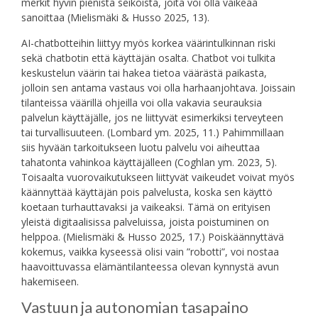
merkit hyvin pienistä seikoista, joita voi olla vaikeaa
sanoittaa (Mielismäki & Husso 2025, 13).
AI-chatbotteihin liittyy myös korkea väärintulkinnan riski
sekä chatbotin että käyttäjän osalta. Chatbot voi tulkita
keskustelun väärin tai hakea tietoa väärästä paikasta,
jolloin sen antama vastaus voi olla harhaanjohtava. Joissain
tilanteissa väärillä ohjeilla voi olla vakavia seurauksia
palvelun käyttäjälle, jos ne liittyvät esimerkiksi terveyteen
tai turvallisuuteen. (Lombard ym. 2025, 11.) Pahimmillaan
siis hyvään tarkoitukseen luotu palvelu voi aiheuttaa
tahatonta vahinkoa käyttäjälleen (Coghlan ym. 2023, 5).
Toisaalta vuorovaikutukseen liittyvät vaikeudet voivat myös
käännyttää käyttäjän pois palvelusta, koska sen käyttö
koetaan turhauttavaksi ja vaikeaksi. Tämä on erityisen
yleistä digitaalisissa palveluissa, joista poistuminen on
helppoa. (Mielismäki & Husso 2025, 17.) Poiskäännyttävä
kokemus, vaikka kyseessä olisi vain ”robotti”, voi nostaa
haavoittuvassa elämäntilanteessa olevan kynnystä avun
hakemiseen.
Vastuun ja autonomian tasapaino