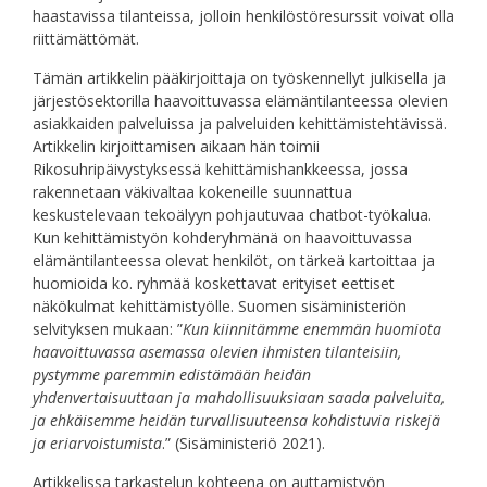
haastavissa tilanteissa, jolloin henkilöstöresurssit voivat olla
riittämättömät.
Tämän artikkelin pääkirjoittaja on työskennellyt julkisella ja
järjestösektorilla haavoittuvassa elämäntilanteessa olevien
asiakkaiden palveluissa ja palveluiden kehittämistehtävissä.
Artikkelin kirjoittamisen aikaan hän toimii
Rikosuhripäivystyksessä kehittämishankkeessa, jossa
rakennetaan väkivaltaa kokeneille suunnattua
keskustelevaan tekoälyyn pohjautuvaa chatbot-työkalua.
Kun kehittämistyön kohderyhmänä on haavoittuvassa
elämäntilanteessa olevat henkilöt, on tärkeä kartoittaa ja
huomioida ko. ryhmää koskettavat erityiset eettiset
näkökulmat kehittämistyölle. Suomen sisäministeriön
selvityksen mukaan: ”
Kun kiinnitämme enemmän huomiota
haavoittuvassa asemassa olevien ihmisten tilanteisiin,
pystymme paremmin edistämään heidän
yhdenvertaisuuttaan ja mahdollisuuksiaan saada palveluita,
ja ehkäisemme heidän turvallisuuteensa kohdistuvia riskejä
ja eriarvoistumista
.” (Sisäministeriö 2021).
Artikkelissa tarkastelun kohteena on auttamistyön