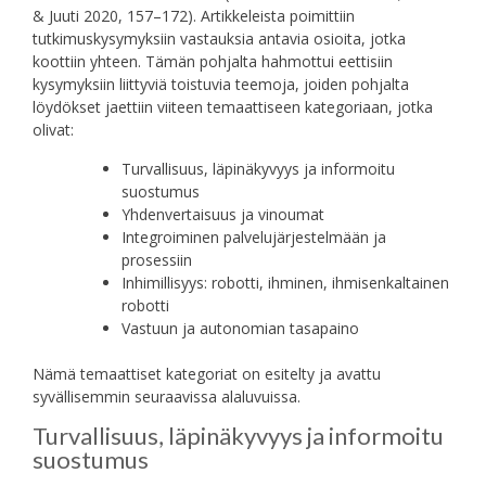
& Juuti 2020, 157–172). Artikkeleista poimittiin
tutkimuskysymyksiin vastauksia antavia osioita, jotka
koottiin yhteen. Tämän pohjalta hahmottui eettisiin
kysymyksiin liittyviä toistuvia teemoja, joiden pohjalta
löydökset jaettiin viiteen temaattiseen kategoriaan, jotka
olivat:
Turvallisuus, läpinäkyvyys ja informoitu
suostumus
Yhdenvertaisuus ja vinoumat
Integroiminen palvelujärjestelmään ja
prosessiin
Inhimillisyys: robotti, ihminen, ihmisenkaltainen
robotti
Vastuun ja autonomian tasapaino
Nämä temaattiset kategoriat on esitelty ja avattu
syvällisemmin seuraavissa alaluvuissa.
Turvallisuus, läpinäkyvyys ja informoitu
suostumus