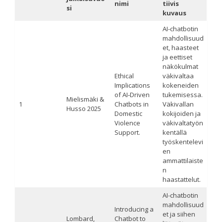
nimi
tiivis
si
kuvaus
AI-chatbotin
mahdollisuud
et, haasteet
ja eettiset
näkökulmat
Ethical
väkivaltaa
Implications
kokeneiden
of AI‐Driven
tukemisessa.
Mielismäki &
1
Chatbots in
Väkivallan
Husso 2025
Domestic
kokijoiden ja
Violence
väkivaltatyön
Support.
kentällä
työskentelevi
en
ammattilaiste
n
haastattelut.
AI-chatbotin
mahdollisuud
Introducing a
et ja siihen
Lombard,
Chatbot to