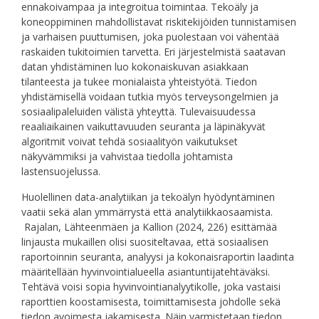
ennakoivampaa ja integroitua toimintaa. Tekoäly ja
koneoppiminen mahdollistavat riskitekijöiden tunnistamisen
ja varhaisen puuttumisen, joka puolestaan voi vähentää
raskaiden tukitoimien tarvetta. Eri järjestelmistä saatavan
datan yhdistäminen luo kokonaiskuvan asiakkaan
tilanteesta ja tukee monialaista yhteistyötä. Tiedon
yhdistämisellä voidaan tutkia myös terveysongelmien ja
sosiaalipaleluiden välistä yhteyttä. Tulevaisuudessa
reaaliaikainen vaikuttavuuden seuranta ja läpinäkyvät
algoritmit voivat tehdä sosiaalityön vaikutukset
näkyvämmiksi ja vahvistaa tiedolla johtamista
lastensuojelussa.
Huolellinen data-analytiikan ja tekoälyn hyödyntäminen
vaatii sekä alan ymmärrystä että analytiikkaosaamista.
Rajalan, Lähteenmäen ja Kallion (2024, 226) esittämää
linjausta mukaillen olisi suositeltavaa, että sosiaalisen
raportoinnin seuranta, analyysi ja kokonaisraportin laadinta
määritellään hyvinvointialueella asiantuntijatehtäväksi.
Tehtävä voisi sopia hyvinvointianalyytikolle, joka vastaisi
raporttien koostamisesta, toimittamisesta johdolle sekä
tiedon avoimesta jakamisesta. Näin varmistetaan tiedon