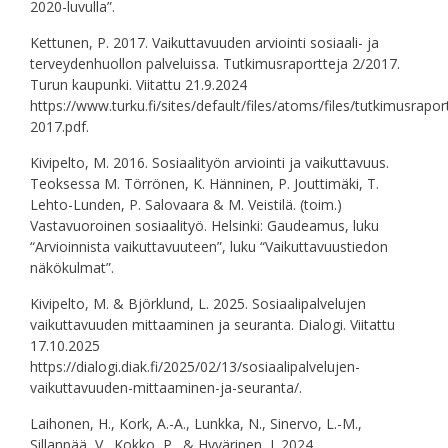
2020-luvulla”.
Kettunen, P. 2017. Vaikuttavuuden arviointi sosiaali- ja
terveydenhuollon palveluissa. Tutkimusraportteja 2/2017.
Turun kaupunki. Viitattu 21.9.2024
https://www.turku.fi/sites/default/files/atoms/files/tutkimusraport
2017.pdf.
Kivipelto, M. 2016. Sosiaalityön arviointi ja vaikuttavuus.
Teoksessa M. Törrönen, K. Hänninen, P. Jouttimäki, T.
Lehto-Lunden, P. Salovaara & M. Veistilä. (toim.)
Vastavuoroinen sosiaalityö. Helsinki: Gaudeamus, luku
“Arvioinnista vaikuttavuuteen”, luku “Vaikuttavuustiedon
näkökulmat”.
Kivipelto, M. & Björklund, L. 2025. Sosiaalipalvelujen
vaikuttavuuden mittaaminen ja seuranta. Dialogi. Viitattu
17.10.2025
https://dialogi.diak.fi/2025/02/13/sosiaalipalvelujen-
vaikuttavuuden-mittaaminen-ja-seuranta/.
Laihonen, H., Kork, A.-A., Lunkka, N., Sinervo, L.-M.,
Sillanpää, V., Kokko, P., & Hyvärinen, J. 2024.