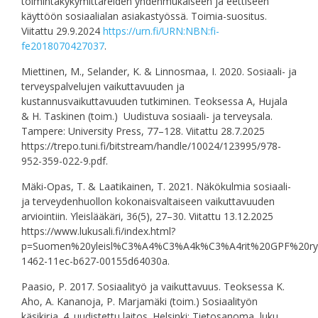
toimintakykymittareiden yhdenmukaiseen ja eettiseen
käyttöön sosiaalialan asiakastyössä. Toimia-suositus.
Viitattu 29.9.2024
https://urn.fi/URN:NBN:fi-
fe2018070427037
.
Miettinen, M., Selander, K. & Linnosmaa, I. 2020. Sosiaali- ja
terveyspalvelujen vaikuttavuuden ja
kustannusvaikuttavuuden tutkiminen. Teoksessa A, Hujala
& H. Taskinen (toim.) Uudistuva sosiaali- ja terveysala.
Tampere: University Press, 77–128. Viitattu 28.7.2025
https://trepo.tuni.fi/bitstream/handle/10024/123995/978-
952-359-022-9.pdf.
Mäki-Opas, T. & Laatikainen, T. 2021. Näkökulmia sosiaali-
ja terveydenhuollon kokonaisvaltaiseen vaikuttavuuden
arviointiin. Yleislääkäri, 36(5), 27–30. Viitattu 13.12.2025
https://www.lukusali.fi/index.html?
p=Suomen%20yleisl%C3%A4%C3%A4k%C3%A4rit%20GPF%20ry&
1462-11ec-b627-00155d64030a.
Paasio, P. 2017. Sosiaalityö ja vaikuttavuus. Teoksessa K.
Aho, A. Kananoja, P. Marjamäki (toim.) Sosiaalityön
käsikirja. 4. uudistettu laitos. Helsinki: Tietosanoma, luku