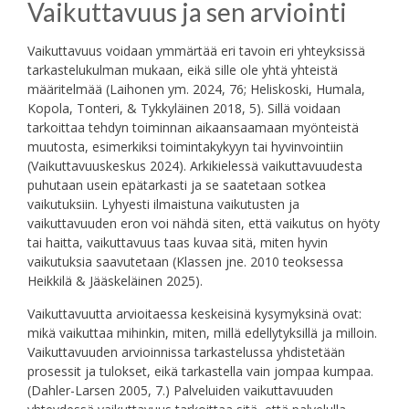
Vaikuttavuus ja sen arviointi
Vaikuttavuus voidaan ymmärtää eri tavoin eri yhteyksissä
tarkastelukulman mukaan, eikä sille ole yhtä yhteistä
määritelmää (Laihonen ym. 2024, 76; Heliskoski, Humala,
Kopola, Tonteri, & Tykkyläinen 2018, 5). Sillä voidaan
tarkoittaa tehdyn toiminnan aikaansaamaan myönteistä
muutosta, esimerkiksi toimintakykyyn tai hyvinvointiin
(Vaikuttavuuskeskus 2024). Arkikielessä vaikuttavuudesta
puhutaan usein epätarkasti ja se saatetaan sotkea
vaikutuksiin. Lyhyesti ilmaistuna vaikutusten ja
vaikuttavuuden eron voi nähdä siten, että vaikutus on hyöty
tai haitta, vaikuttavuus taas kuvaa sitä, miten hyvin
vaikutuksia saavutetaan (Klassen jne. 2010 teoksessa
Heikkilä & Jääskeläinen 2025).
Vaikuttavuutta arvioitaessa keskeisinä kysymyksinä ovat:
mikä vaikuttaa mihinkin, miten, millä edellytyksillä ja milloin.
Vaikuttavuuden arvioinnissa tarkastelussa yhdistetään
prosessit ja tulokset, eikä tarkastella vain jompaa kumpaa.
(Dahler-Larsen 2005, 7.) Palveluiden vaikuttavuuden