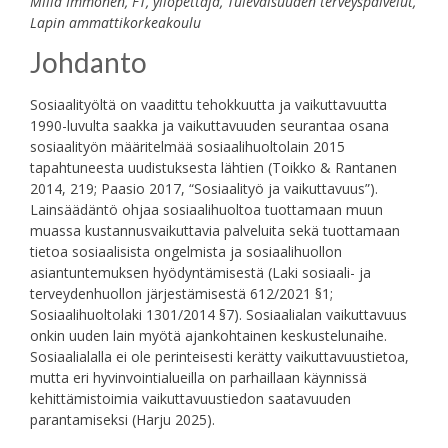
Milla Immonen, FT, yliopettaja, Tulevaisuuden terveyspalvelut,
Lapin ammattikorkeakoulu
Johdanto
Sosiaalityöltä on vaadittu tehokkuutta ja vaikuttavuutta
1990-luvulta saakka ja vaikuttavuuden seurantaa osana
sosiaalityön määritelmää sosiaalihuoltolain 2015
tapahtuneesta uudistuksesta lähtien (Toikko & Rantanen
2014, 219; Paasio 2017, “Sosiaalityö ja vaikuttavuus”).
Lainsäädäntö ohjaa sosiaalihuoltoa tuottamaan muun
muassa kustannusvaikuttavia palveluita sekä tuottamaan
tietoa sosiaalisista ongelmista ja sosiaalihuollon
asiantuntemuksen hyödyntämisestä (Laki sosiaali- ja
terveydenhuollon järjestämisestä 612/2021 §1;
Sosiaalihuoltolaki 1301/2014 §7). Sosiaalialan vaikuttavuus
onkin uuden lain myötä ajankohtainen keskustelunaihe.
Sosiaalialalla ei ole perinteisesti kerätty vaikuttavuustietoa,
mutta eri hyvinvointialueilla on parhaillaan käynnissä
kehittämistoimia vaikuttavuustiedon saatavuuden
parantamiseksi (Harju 2025).