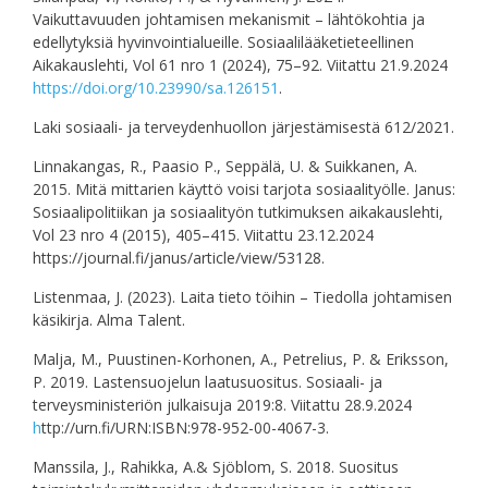
Vaikuttavuuden johtamisen mekanismit – lähtökohtia ja
edellytyksiä hyvinvointialueille. Sosiaalilääketieteellinen
Aikakauslehti, Vol 61 nro 1 (2024), 75–92. Viitattu 21.9.2024
https://doi.org/10.23990/sa.126151
.
Laki sosiaali- ja terveydenhuollon järjestämisestä 612/2021.
Linnakangas, R., Paasio P., Seppälä, U. & Suikkanen, A.
2015. Mitä mittarien käyttö voisi tarjota sosiaalityölle. Janus:
Sosiaalipolitiikan ja sosiaalityön tutkimuksen aikakauslehti,
Vol 23 nro 4 (2015), 405–415. Viitattu 23.12.2024
https://journal.fi/janus/article/view/53128.
Listenmaa, J. (2023). Laita tieto töihin – Tiedolla johtamisen
käsikirja. Alma Talent.
Malja, M., Puustinen-Korhonen, A., Petrelius, P. & Eriksson,
P. 2019. Lastensuojelun laatusuositus. Sosiaali- ja
terveysministeriön julkaisuja 2019:8. Viitattu 28.9.2024
h
ttp://urn.fi/URN:ISBN:978-952-00-4067-3.
Manssila, J., Rahikka, A.& Sjöblom, S. 2018. Suositus