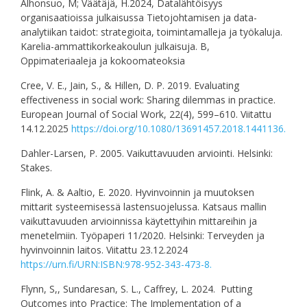
Alhonsuo, M; Väätäjä, H.2024, Datalähtöisyys
organisaatioissa julkaisussa Tietojohtamisen ja data-
analytiikan taidot: strategioita, toimintamalleja ja työkaluja.
Karelia-ammattikorkeakoulun julkaisuja. B,
Oppimateriaaleja ja kokoomateoksia
Cree, V. E., Jain, S., & Hillen, D. P. 2019. Evaluating
effectiveness in social work: Sharing dilemmas in practice.
European Journal of Social Work, 22(4), 599–610. Viitattu
14.12.2025
https://doi.org/10.1080/13691457.2018.1441136.
Dahler-Larsen, P. 2005. Vaikuttavuuden arviointi. Helsinki:
Stakes.
Flink, A. & Aaltio, E. 2020. Hyvinvoinnin ja muutoksen
mittarit systeemisessä lastensuojelussa. Katsaus mallin
vaikuttavuuden arvioinnissa käytettyihin mittareihin ja
menetelmiin. Työpaperi 11/2020. Helsinki: Terveyden ja
hyvinvoinnin laitos. Viitattu 23.12.2024
https://urn.fi/URN:ISBN:978-952-343-473-8.
Flynn, S,, Sundaresan, S. L., Caffrey, L. 2024. Putting
Outcomes into Practice: The Implementation of a