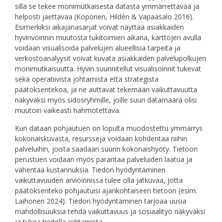
sillä se tekee monimutkaisesta datasta ymmärrettävää ja
helposti jaettavaa (Koponen, Hildén & Vapaasalo 2016).
Esimerkiksi aikajanasarjat voivat näyttää asiakkaiden
hyvinvoinnin muutosta tukitoimien aikana, karttojen avulla
voidaan visualisoida palvelujen alueellisia tarpeita ja
verkostoanalyysit voivat kuvata asiakkaiden palvelupolkujen
monimutkaisuutta. Hyvin suunnitellut visualisoinnit tukevat
sekä operatiivista johtamista että strategista
päätöksentekoa, ja ne auttavat tekemään vaikuttavuutta
näkyväksi myös sidosryhmille, joille suuri datamäärä olisi
muutoin vaikeasti hahmotettava.
Kun dataan pohjautuen on lopulta muodostettu ymmärrys
kokonaiskuvasta, resursseja voidaan kohdentaa niihin
palveluihin, joista saadaan suurin kokonaishyöty. Tietoon
perustuen voidaan myös parantaa palveluiden laatua ja
vähentää kustannuksia. Tiedon hyödyntäminen
vaikuttavuuden arvioinnissa tulee olla jatkuvaa, jotta
päätöksenteko pohjautuisi ajankohtaiseen tietoon (esim.
Laihonen 2024). Tiedon hyödyntäminen tarjoaa uusia
mahdollisuuksia tehdä vaikuttavuus ja sosiaalityö näkyväksi
ja tukea tiedolla johtamista.