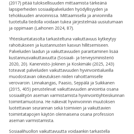
(2017) pitää tuloksellisuuden mittaamista tärkeänä
lapsiperheiden sosiaalipalveluiden hyödyllisyyden ja
tehokkuuden arvioinnissa. Mittaamisella ja arvioinnilla
tuotetulla tiedolla voidaan tukea järjestelmää uusiutumaan
ja oppimaan (Laihonen 2024, 87).
Yhteiskuntatasolta tarkasteltuna vaikuttavuus kytkeytyy
rahoitukseen ja kustannusten kasvun hillitsemiseen.
Palveluiden laadun ja vaikuttavuuden parantaminen lisää
kustannusvaikuttavuutta (Sosiaali- ja terveysministeriö
2020, 20). Kanervisto-Jokinen ja Koskimäki (2025, 243)
toteavat palveluiden vaikuttavuuden hyvinvointialueilla
muodostavan oikeutuksen niiden rahoittamiselle
verovaroin. Linnakangas, Paasio, Seppälä ja Suikkanen
(2015, 405) perustelevat vaikuttavuuden arviointia osana
sosiaalityön aseman varmistamista hyvinvointiyhteiskunnan
toimintamuotona. He näkevät hyvinvoinnin muutoksen
luotettavan seurannan sekä toimivien ja vaikuttavien
toimintatapojen käytön olennaisena osana profession
aseman varmistamista.
Sosiaalihuollon vaikuttavuutta voidaankin tarkastella