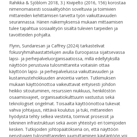
Rahikka & Sjöblom 2018, 3.) Kivipelto (2016, 156) korostaa
nimenomaisesti sosiaalityöhön soveltuvia ja toimivien
mittareiden kehittämisen tarvetta työn vaikuttavuuden
seurannassa. Hänen näkemyksensä mukaan mittaamisen
tulee tapahtua sosiaalityön sisältä tulevien tarpeiden ja
tavoitteiden pohjalta.
Flynn, Sundaresan ja Caffrey (2024) tarkastelivat
fokusryhmähaastattelujen avulla Euroopassa sijaitsevassa
lapsi- ja perhepalveluorganisaatiossa, millä edellytyksillä
näyttöön perustuvia tulosmittareita voitaisiin ottaa
käyttöön lapsi‑ ja perhepalveluissa vaikuttavuuden ja
kustannustehokkuuden arviointia varten. Tutkimuksen
mukaan käyttöönottoa vaikeuttavat erityisesti johdon
heikko sitoutuminen, resurssien niukkuus, henkilöstön
osaamisvajeet, organisaatiokulttuurin vastustus sekä
teknologiset ongelmat. Toisaalta käyttöönottoa tukevat
vahva johtajuus, riittävä koulutus ja tuki, mittareiden
hyödyistä tehty selkeä viestintä, toimivat prosessit ja
tekninen infrastruktuuri sekä avoin yhteistyö eri toimijoiden
kesken. Tutkijoiden johtopäätöksenä on, että näyttöön
perustuvien tulosmittareiden juurruttaminen käytäntöön voi