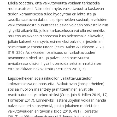
Edellä todettiin, että vaikuttavuutta voidaan tarkastella
monitasoisesti. Näin ollen myös vaikuttavuutta koskevan
tiedon keräämisessä tulee hyödyntää eri lähteistä ja
tasoilta saatavaa dataa. Lapsiperheiden sosiaalipalveluiden
vaikuttavuudesta puhuttaessa asiaa voidaan tarkastella niin
lyhyellä aikavälillä, jolloin tarkastelussa voi olla esimerkiksi
muutos asiakkaan tilanteessa kuin pidemmällä aikavälillä,
jolloin katseet kääntyvät esimerkiksi palvelujärjestelmän
toimintaan ja toimivuuteen (esim. Aaltio & Eriksson 2023,
319–320). Asiakkaiden osallisuus on vaikuttavuuden
arvioinnissa oleellista, ja palveluiden toimivuutta
arvioitaessa olisikin hyvä huomioida sekä ammattilaisen
että asiakkaan näkökulmat (Kettunen 2017, 3).
Lapsiperheiden sosiaalihuollon vaikuttavuustiedon
kokoamisessa on haasteita. Vaikuttavan (lapsiperheiden)
sosiaalihuollon määrittely ja mittaaminen eivät ole
osoittautuneet yksinkertaisiksi (Cree, Jain & Hillen 2019, 17;
Forrester 2017). Esimerkiksi lastensuojelun voidaan nähdä
palvelevan eri sidosryhmiä, joista jokainen määrittelee
vaikuttavuuden eri tavoin (Hood 2019, 481). Forrester
(2017) pitääkin olennaisena sitä, kenen katsotaan