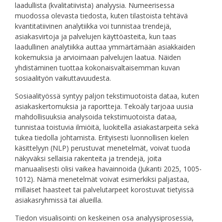
laadullista (kvalitatiivista) analyysia. Numeerisessa
muodossa olevasta tiedosta, kuten tilastoista tehtävä
kvantitatiivinen analytiikka voi tunnistaa trendejä,
asiakasvirtoja ja palvelujen käyttöasteita, kun taas
laadullinen analytiikka auttaa ymmärtämään asiakkaiden
kokemuksia ja arvioimaan palvelujen laatua. Näiden
yhdistäminen tuottaa kokonaisvaltaisemman kuvan
sosiaalityön vaikuttavuudesta.
Sosiaalityössä syntyy paljon tekstimuotoista dataa, kuten
asiakaskertomuksia ja raportteja. Tekoäly tarjoaa uusia
mahdollisuuksia analysoida tekstimuotoista dataa,
tunnistaa toistuvia ilmiöitä, luokitella asiakastarpeita sekä
tukea tiedolla johtamista. Erityisesti luonnollisen kielen
käsittelyyn (NLP) perustuvat menetelmät, voivat tuoda
näkyväksi sellaisia rakenteita ja trendejä, joita
manuaalisesti olisi vaikea havainnoida (Jukanti 2025, 1005-
1012). Nämä menetelmät voivat esimerkiksi paljastaa,
millaiset haasteet tai palvelutarpeet korostuvat tietyissä
asiakasryhmissä tai alueilla.
Tiedon visualisointi on keskeinen osa analyysiprosessia,