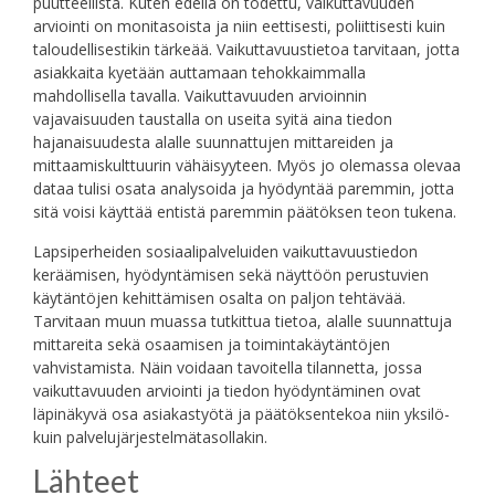
puutteellista. Kuten edellä on todettu, vaikuttavuuden
arviointi on monitasoista ja niin eettisesti, poliittisesti kuin
taloudellisestikin tärkeää. Vaikuttavuustietoa tarvitaan, jotta
asiakkaita kyetään auttamaan tehokkaimmalla
mahdollisella tavalla. Vaikuttavuuden arvioinnin
vajavaisuuden taustalla on useita syitä aina tiedon
hajanaisuudesta alalle suunnattujen mittareiden ja
mittaamiskulttuurin vähäisyyteen. Myös jo olemassa olevaa
dataa tulisi osata analysoida ja hyödyntää paremmin, jotta
sitä voisi käyttää entistä paremmin päätöksen teon tukena.
Lapsiperheiden sosiaalipalveluiden vaikuttavuustiedon
keräämisen, hyödyntämisen sekä näyttöön perustuvien
käytäntöjen kehittämisen osalta on paljon tehtävää.
Tarvitaan muun muassa tutkittua tietoa, alalle suunnattuja
mittareita sekä osaamisen ja toimintakäytäntöjen
vahvistamista. Näin voidaan tavoitella tilannetta, jossa
vaikuttavuuden arviointi ja tiedon hyödyntäminen ovat
läpinäkyvä osa asiakastyötä ja päätöksentekoa niin yksilö-
kuin palvelujärjestelmätasollakin.
Lähteet