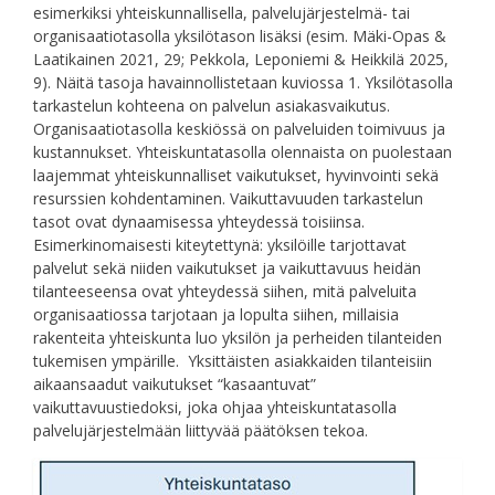
esimerkiksi yhteiskunnallisella, palvelujärjestelmä- tai
organisaatiotasolla yksilötason lisäksi (esim. Mäki-Opas &
Laatikainen 2021, 29; Pekkola, Leponiemi & Heikkilä 2025,
9). Näitä tasoja havainnollistetaan kuviossa 1. Yksilötasolla
tarkastelun kohteena on palvelun asiakasvaikutus.
Organisaatiotasolla keskiössä on palveluiden toimivuus ja
kustannukset. Yhteiskuntatasolla olennaista on puolestaan
laajemmat yhteiskunnalliset vaikutukset, hyvinvointi sekä
resurssien kohdentaminen. Vaikuttavuuden tarkastelun
tasot ovat dynaamisessa yhteydessä toisiinsa.
Esimerkinomaisesti kiteytettynä: yksilöille tarjottavat
palvelut sekä niiden vaikutukset ja vaikuttavuus heidän
tilanteeseensa ovat yhteydessä siihen, mitä palveluita
organisaatiossa tarjotaan ja lopulta siihen, millaisia
rakenteita yhteiskunta luo yksilön ja perheiden tilanteiden
tukemisen ympärille. Yksittäisten asiakkaiden tilanteisiin
aikaansaadut vaikutukset “kasaantuvat”
vaikuttavuustiedoksi, joka ohjaa yhteiskuntatasolla
palvelujärjestelmään liittyvää päätöksen tekoa.