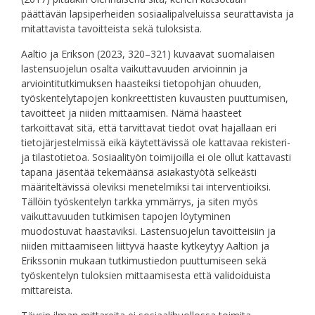
päättävän lapsiperheiden sosiaalipalveluissa seurattavista ja
mitattavista tavoitteista sekä tuloksista.
Aaltio ja Erikson (2023, 320–321) kuvaavat suomalaisen
lastensuojelun osalta vaikuttavuuden arvioinnin ja
arviointitutkimuksen haasteiksi tietopohjan ohuuden,
työskentelytapojen konkreettisten kuvausten puuttumisen,
tavoitteet ja niiden mittaamisen. Nämä haasteet
tarkoittavat sitä, että tarvittavat tiedot ovat hajallaan eri
tietojärjestelmissä eikä käytettävissä ole kattavaa rekisteri-
ja tilastotietoa. Sosiaalityön toimijoilla ei ole ollut kattavasti
tapana jäsentää tekemäänsä asiakastyötä selkeästi
määriteltävissä oleviksi menetelmiksi tai interventioiksi.
Tällöin työskentelyn tarkka ymmärrys, ja siten myös
vaikuttavuuden tutkimisen tapojen löytyminen
muodostuvat haastaviksi. Lastensuojelun tavoitteisiin ja
niiden mittaamiseen liittyvä haaste kytkeytyy Aaltion ja
Erikssonin mukaan tutkimustiedon puuttumiseen sekä
työskentelyn tuloksien mittaamisesta että validoiduista
mittareista.