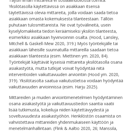
Täysin ilman mittareita ei sosiaalihuollossa toimita.
Yksilötasolla käytettävissä on asiakkaan itsensä
täytettävissä olevia mittareita, joilla voidaan saada tietoa
asiakkaan omasta kokemuksesta tilanteestaan. Tällöin
puhutaan tulosmittareista. Ne ovat työvälineitä, usein
kyselylomakkeita tiedon keräämiseksi yksilön tilanteesta,
esimerkiksi asiakkaan hyvinvoinnin osalta. (Hood, Lansley,
Mitchell & Gaskell-Mew 2020, 319.) Myös työntekijälle tai
asiakkaan läheisille suunnatuilla mittareilla saadaan tietoa
asiakkaan tilanteesta (esim. Miettinen ym. 2020, 84).
Työntekijät käyttävät kyseisiä mittareita yksilötasolla osana
asiakastyötä, mutta tutkijat voivat hyödyntää niitä
interventioiden vaikuttavuuden arviointiin (Hood ym. 2020,
319). Yksilötasolta saatua vaikutustietoa voidaan hyödyntää
vaikuttavuuden arvioinnissa (esim. Harju 2025).
Mittareiden ja muiden arviointimenetelmien hyödyntäminen
osana asiakastyötä ja vaikuttavuustiedon saantia vaatii
lisää tutkimusta, kokeiluja niiden käytettävyydestä ja
soveltuvuudesta asiakastyöhön. Henkilöstön osaamista on
vahvistettava mittareiden yhdenmukaiseen käyttöön ja
menetelmänhallintaan. (Flink & Aaltio 2020, 26; Manssila,