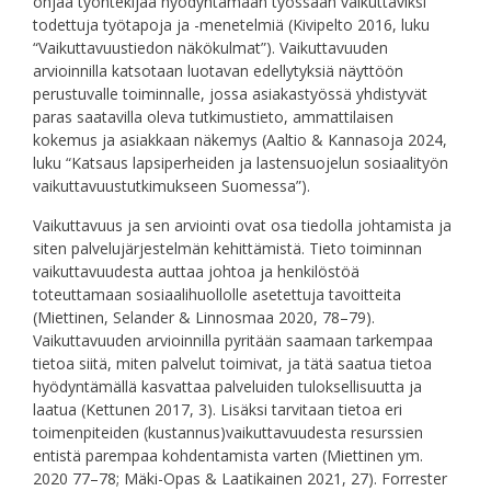
ohjaa työntekijää hyödyntämään työssään vaikuttaviksi
todettuja työtapoja ja -menetelmiä (Kivipelto 2016, luku
“Vaikuttavuustiedon näkökulmat”). Vaikuttavuuden
arvioinnilla katsotaan luotavan edellytyksiä näyttöön
perustuvalle toiminnalle, jossa asiakastyössä yhdistyvät
paras saatavilla oleva tutkimustieto, ammattilaisen
kokemus ja asiakkaan näkemys (Aaltio & Kannasoja 2024,
luku “Katsaus lapsiperheiden ja lastensuojelun sosiaalityön
vaikuttavuustutkimukseen Suomessa”).
Vaikuttavuus ja sen arviointi ovat osa tiedolla johtamista ja
siten palvelujärjestelmän kehittämistä. Tieto toiminnan
vaikuttavuudesta auttaa johtoa ja henkilöstöä
toteuttamaan sosiaalihuollolle asetettuja tavoitteita
(Miettinen, Selander & Linnosmaa 2020, 78–79).
Vaikuttavuuden arvioinnilla pyritään saamaan tarkempaa
tietoa siitä, miten palvelut toimivat, ja tätä saatua tietoa
hyödyntämällä kasvattaa palveluiden tuloksellisuutta ja
laatua (Kettunen 2017, 3). Lisäksi tarvitaan tietoa eri
toimenpiteiden (kustannus)vaikuttavuudesta resurssien
entistä parempaa kohdentamista varten (Miettinen ym.
2020 77–78; Mäki-Opas & Laatikainen 2021, 27). Forrester