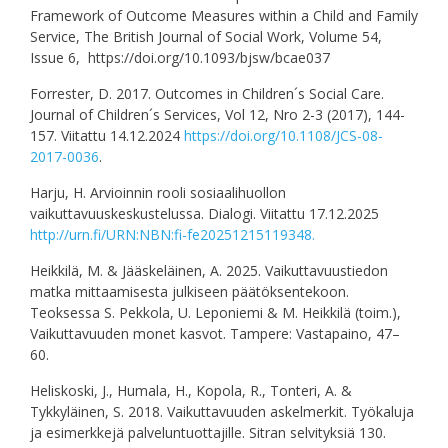
Framework of Outcome Measures within a Child and Family
Service, The British Journal of Social Work, Volume 54,
Issue 6, https://doi.org/10.1093/bjsw/bcae037
Forrester, D. 2017. Outcomes in Children´s Social Care.
Journal of Children´s Services, Vol 12, Nro 2-3 (2017), 144-
157. Viitattu 14.12.2024
https://doi.org/10.1108/JCS-08-
2017-0036
.
Harju, H. Arvioinnin rooli sosiaalihuollon
vaikuttavuuskeskustelussa. Dialogi. Viitattu 17.12.2025
http://urn.fi/URN:NBN:fi-fe20251215119348.
Heikkilä, M. & Jääskeläinen, A. 2025. Vaikuttavuustiedon
matka mittaamisesta julkiseen päätöksentekoon.
Teoksessa S. Pekkola, U. Leponiemi & M. Heikkilä (toim.),
Vaikuttavuuden monet kasvot. Tampere: Vastapaino, 47–
60.
Heliskoski, J., Humala, H., Kopola, R., Tonteri, A. &
Tykkyläinen, S. 2018. Vaikuttavuuden askelmerkit. Työkaluja
ja esimerkkejä palveluntuottajille. Sitran selvityksiä 130.