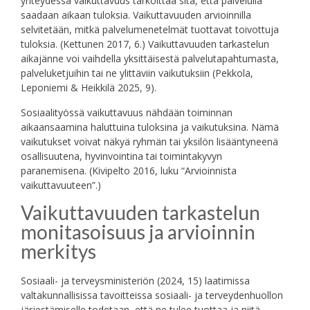
yhteydessä vaikuttavuus tarkoittaa sitä, että palvelulla
saadaan aikaan tuloksia. Vaikuttavuuden arvioinnilla
selvitetään, mitkä palvelumenetelmät tuottavat toivottuja
tuloksia. (Kettunen 2017, 6.) Vaikuttavuuden tarkastelun
aikajänne voi vaihdella yksittäisestä palvelutapahtumasta,
palveluketjuihin tai ne ylittäviin vaikutuksiin (Pekkola,
Leponiemi & Heikkilä 2025, 9).
Sosiaalityössä vaikuttavuus nähdään toiminnan
aikaansaamina haluttuina tuloksina ja vaikutuksina. Nämä
vaikutukset voivat näkyä ryhmän tai yksilön lisääntyneenä
osallisuutena, hyvinvointina tai toimintakyvyn
paranemisena. (Kivipelto 2016, luku “Arvioinnista
vaikuttavuuteen”.)
Vaikuttavuuden tarkastelun
monitasoisuus ja arvioinnin
merkitys
Sosiaali- ja terveysministeriön (2024, 15) laatimissa
valtakunnallisissa tavoitteissa sosiaali- ja terveydenhuollon
järjestämiselle todetaan, että ne tulee tuottaa ja niitä