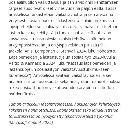
Sosiaalihuollon vaikuttavuus ja sen arvioinnin kehittämisen
tarpeellisuus ovat olleet viime vuosina paljon esillä. Tässä
artikkelissa tarkastellaan vaikuttavuutta ja sen arviointia
erityisesti sosiaalihuolto- ja lastensuojelulain mukaisissa
lapsiperheiden sosiaalipalveluissa. Näillä palveluilla tuetaan
lasten kasvua, kehitystä ja turvallisuutta sekä autetaan
kasvatusvastuussa olevia aikuisia tehtävässään heidän
arkiympäristössään ja erityispalveluiden piirissä (Kiili,
Jaakola, Anis, Lamponen & Stenvall 2024, luku “Johdanto.
Lapsiperheiden ja lastensuojelun sosiaalityö 2020-luvulla”;
Aaltio & Kannasoja 2024, luku “Katsaus lapsiperheiden ja
lastensuojelun sosiaalityön vaikuttavuustutkimukseen
Suomessa”). Artikkelissa avataan vaikuttavuuden ja sen
arvioinnin monitasoisuutta sekä analytiikan mahdollisuuksia
tukea sosiaalihuollon vaikuttavuuden arviointia ja tiedon
hyödyntämistä.
Tämän artikkelin ideointivaiheessa, hakusanojen kehittelyssä,
rakenteen hahmottelussa, käännöksissä sekä lähdeluettelon
tarkistuksessa on hyödynnetty tekoälyavusteista työkalua
(Microsoft Copilot 2025).