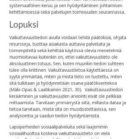
systemaattinen keruu ja sen hyödyntäminen johtamisen
kehittämisessä sekä palvelujen toimivuuden seurannassa.
Lopuksi
Vaikuttavuustiedon avulla voidaan tehdä päätöksiä, ohjata
resursseja, tuottaa asiakasta auttavia palveluita ja
toimenpiteitä sekä kehittää käytössä olevia menetelmiä.
Huomioitavaa kuitenkin on, ettei vaikuttavuustieto ole
absoluuttinen totuus. Sen, kuten muunkin tiedon suhteen
tulee olla kriittinen. Vaikuttavuustietoa käytettäessä on
syytä ymmärtää, miten ja mistä tieto on tuotettu, miten
sitä tulkitaan ja hyödynnetään osana päätöksentekoa
(Mäki-Opas & Laatikainen 2021, 30). Vaikuttavuustiedon
kerääminen ja vaikuttavuuden arviointi eivät ole pelkkää
mittaamista. Tarvitaan ymmärrystä siitä, millaista dataa ja
tietoa tarvitaan, mistä sitä on muodostettavissa, sen
analysointia ja saadun tiedon hyödyntämistä.
Lapsiperheiden sosiaalipalveluita sekä laajemmin
sosiaalihuoltoa koskeva vaikuttavuustieto on vielä