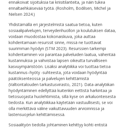
ennakoivat sijoituksia tai kriisitilanteita, ja näin tukea
ennaltaehkäisevää työtä. (Rosholm, Bodilsen, Michel ja
Nielsen 2024.)
Yhdistämällä eri järjestelmistä saatua tietoa, kuten
sosiaalipalvelujen, terveydenhuollon ja koulutuksen dataa,
voidaan muodostaa kokonaiskuva, joka auttaa
kohdentamaan resurssit sinne, missä ne tuottavat
suurimman hyödyn (STM 2023). Resurssien tarkempi
kohdentaminen voi parantaa palveluiden laatua, vähentää
kustannuksia ja vahvistaa lapsen oikeutta turvalliseen
kasvuympäristöön. Lisäksi analytiikka voi tuottaa tietoa
kustannus–hyöty -suhteesta, jota voidaan hyödyntää
päätöksenteossa ja palvelujen kehittämistä
(Valtiontalouden tarkastusvirasto, 2021). Data-analytiikan
hyödyntäminen edellyttää kuitenkin eettistä harkintaa ja
tietosuojasta huolehtimista, sillä kyse on arkaluonteisesta
tiedosta. Kun analytiikkaa käytetään vastuullisesti, se voi
olla merkittävä väline vaikuttavuuden arvioinnissa ja
lastensuojelun kehittämisessä.
Sosiaalityön tiedolla johtaminen kehittyy kohti entistä