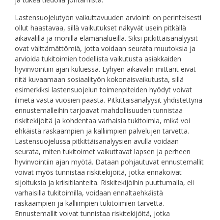
Lastensuojelutyön vaikuttavuuden arviointi on perinteisesti
ollut haastavaa, sillä vaikutukset näkyvät usein pitkällä
aikavälillä ja monilla elämänalueilla. Siksi pitkittäisanalyysit
ovat välttämättömiä, jotta voidaan seurata muutoksia ja
arvioida tukitoimien todellista vaikutusta asiakkaiden
hyvinvointiin ajan kuluessa. Lyhyen aikavälin mittarit eivät
riitä kuvaamaan sosiaalityön kokonaisvaikutusta, sillä
esimerkiksi lastensuojelun toimenpiteiden hyödyt voivat
ilmetä vasta vuosien päästä. Pitkittäisanalyysit yhdistettynä
ennustemalleihin tarjoavat mahdollisuuden tunnistaa
riskitekijöitä ja kohdentaa varhaisia tukitoimia, mikä voi
ehkäistä raskaampien ja kalliimpien palvelujen tarvetta.
Lastensuojelussa pitkittäisanalyysien avulla voidaan
seurata, miten tukitoimet vaikuttavat lapsen ja perheen
hyvinvointiin ajan myötä. Dataan pohjautuvat ennustemallit
voivat myös tunnistaa riskitekijöitä, jotka ennakoivat
sijoituksia ja kriisitilanteita. Riskitekijöihin puuttumalla, eli
varhaisilla tukitoimilla, voidaan ennaltaehkäistä
raskaampien ja kalliimpien tukitoimien tarvetta.
Ennustemallit voivat tunnistaa riskitekijöitä, jotka