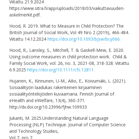
Viitattu 21.9.2024
https://www.sitra.fi/app/uploads/2018/03/vaikuttavuuden-
askelmerkit.pdf.
Hood, R. 2019. What to Measure in Child Protection? The
British Journal of Social Work, Vol 49 Nro 2 (2019), 466-484.
Viitattu 14.12.2024
https://doi.org/10.1093/bjsw/bcy066.
Hood, R., Lansley, S., Mitchell, T. & Gaskell-Mew, E. 2020.
Using outcome measures in child protection work. Child &
Family Social Work, vol. 26, no. 3, 2021-08, 318-328. Viitattu
6.9.2025
https://doi.org/10.1111/cfs.12811.
Hujanen, K., Kinnunen, U-M., Ailio, E., Koivumäki, L. (2021).
Sosiaalityön laadukas rakenteinen kirjaaminen
sosiaalityöntekijöiden kuvaamana. Finnish Journal of
eHealth and eWelfare, 13(4), 360-371.
http://dx.doi.org/10.23996/fjhw.109933
Jukanti, M. 2025.Understanding Natural Language
Processing (NLP) Technique. Journal of Computer Science
and Technology Studies,
Vol 7, nro 7,