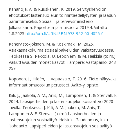
Kananoja, A. & Ruuskanen, K. 2019. Selvityshenkilön
ehdotukset lastensuojelun toimintaedellytysten ja laadun
parantamiseksi. Sosiaali- ja terveysministeriö
Julkaisusarja: Raportteja ja muistioita 2019:4. Viitattu
1.8.2025
http://urn.fi/URN:ISBN:978-952-00-4026-0.
Kanervisto-Jokinen, M. & Koskimäki, M. 2025.
Asiakasnäkökulma sosiaalipalveluiden vaikuttavuudessa.
Teoksessa S, Pekkola, U. Leponiemi & M. Heikkilä (toim.)
Vaikuttavuuden monet kasvot. Tampere: Vastapaino. 243–
259.
Koponen, J., Hildén, J., Vapaasalo, T. 2016. Tieto näkyväksi:
Informaatiomuotoilun perusteet. Aalto-yliopisto.
Kiili, J., Jaakola, A-M., Anis, M., Lamponen, T. & Stenvall, E.
2024. Lapsiperheiden ja lastensuojelun sosiaalityö 2020-
luvulla. Teoksessa J. Kiili, A-M. Jaakola, M. Anis, T.
Lamponen & E. Stenvall (toim.) Lapsiperheiden ja
lastensuojelun sosiaalityö. Helsinki: Gaudeamus, luku
“Johdanto. Lapsiperheiden ja lastensuojelun sosiaalityö