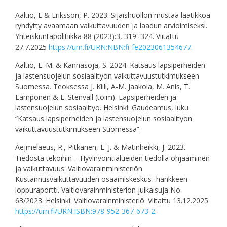
Aaltio, E & Eriksson, P. 2023. Sijaishuollon mustaa laatikkoa
ryhdytty avaamaan vaikuttavuuden ja laadun arvioimiseksi.
Yhteiskuntapolitiikka 88 (2023):3, 319–324. Viitattu
27.7.2025
https://urn.fi/URN:NBN:fi-fe2023061354677.
Aaltio, E. M. & Kannasoja, S. 2024. Katsaus lapsiperheiden
ja lastensuojelun sosiaalityön vaikuttavuustutkimukseen
Suomessa. Teoksessa J. Kiili, A-M. Jaakola, M. Anis, T.
Lamponen & E. Stenvall (toim). Lapsiperheiden ja
lastensuojelun sosiaalityö. Helsinki: Gaudeamus, luku
“Katsaus lapsiperheiden ja lastensuojelun sosiaalityön
vaikuttavuustutkimukseen Suomessa”.
Aejmelaeus, R., Pitkänen, L. J. & Matinheikki, J. 2023.
Tiedosta tekoihin – Hyvinvointialueiden tiedolla ohjaaminen
ja vaikuttavuus: Valtiovarainministeriön
Kustannusvaikuttavuuden osaamiskeskus -hankkeen
loppuraportti. Valtiovarainministeriön julkaisuja No.
63/2023. Helsinki: Valtiovarainministeriö. Viitattu 13.12.2025
https://urn.fi/URN:ISBN:978-952-367-673-2.