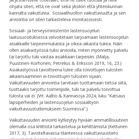
ohjata siten, että ne ovat sekä yksilön että yhteiskunnan
kannalta vaikuttavia. Sosiaalihuollon vaikuttavuutta ja sen
arviointia on siten tarkasteleva monitasoisesti.
Sosiaali- ja terveysministeriön lastensuojelun
laatusuosituksessa velvoitetaan tarjoamaan lastensuojelun
asiakkaille tarpeenmukaista ja oikea-aikaista tukea. Näin
ollen asiakastyössä tulisi arvioida, miten myönnetty palvelu
tai tarjottu tuki vastaa asiakkaan tarpeisiin. (Malja,
Puustinen-Korhonen, Petrelius & Eriksson 2019, 16, 23.)
Asiakastyössä tavoitteena tulee olla toivottujen tulosten
aikaansaaminen ei-toivottujen tulosten sijaan.
Vaikuttavuuden arviointia tarvitaan tuottamaan tietoa siitä,
tuottaako tarjottu toimenpide, tuki tai palvelu toivottua
tulosta vai ei. (Vrt. Aaltio & Kannasoja 2024, luku “Katsaus
lapsiperheiden ja lastensuojelun sosiaalityön
vaikuttavuustutkimukseen Suomessa”.)
Vaikuttavuuden arviointi kytkeytyy hyvään ammatillisuuteen
olemalla osa kriittistä tarkastelua ja kehittämistä (Kettunen
2017, 3). Tavoiteltavassa tilanteessa vaikuttavuustieto