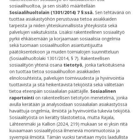
sosiaalihuoltoa, ja sen sisältö määritellään
Sosiaalihuoltolain (1301/2014) 7 §:ssä.
Sen tehtävänä on
tuottaa asiakastyöhön perustuvaa tietoa asiakkaiden
tarpeista ja niiden yhteiskunnallisista yhteyksistä sekä
palvelujen vaikutuksista. Lisäksi rakenteellinen sosiaalityö
pyrkii ehkäisemään ja korjaamaan sosiaalisia ongelmia
sekä tuomaan sosiaalihuollon asiantuntijuutta
päätöksentekoon ja muiden toimialojen suunnitteluun
(Sosiaalihuoltolaki 1301/2014, § 7). Rakenteellisen
sosiaalityön yhtenä osana
tietotyö
, jonka tarkoituksena
on tuottaa tietoa sosiaalihuollon asiakkaiden
elinolosuhteista, palvelujen toimivuudesta ja hyvinvointia
tuottavista ja sitä heikentävistä tekijöistä sekä välitetään
tietoa eteenpäin sosiaalialan päättäjille.
Sosiaalinen
raportointi
on rakenteellisen tietotyön menetelmä, jonka
avulla kerätään ja analysoidaan sosiaalialan asiakastyössä
havaittuja ongelmia, ilmiöitä ja hyvinvointia tukevia tekijöitä.
Sosiaalityöstä on kerätty tilastotietoa, mutta Rajala,
Lähteenmäki ja Kallion (2024, 219) mukaan se ei yksin riitä
kuvaamaan sosiaalityössä ilmeneviä monimuotoisia ja
syvempiä ilmiöitä. Tämän vuoksi tarvitaan myös laadullista