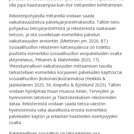
olla jopa haastavampaa kuin itse mittareiden kehittäminen.
Rekisteripohjaisilla mittareilla voidaan saada
vaikuttavuustietoa palvelujärjestelmätasolta. Tällöin tieto
pohjautuu tietojärjestelmistä ja rekistereistä saatavaan
tietoon, ja sitä sovelletaan esimerkiksi palvelun
vaikuttavuuden arviointiin. (Miettinen ym. 2020, 87.)
Sosiaalihuollon rekisterien kattavuudessa on todettu
puutteita esimerkiksi sosiaalihuollon avopalveluiden osalta
(Aejmelaeus, Pitkänen & Matinheikki 2023, 17).
Yhteiskunnallisen vaikuttavuuden mittaamisen tasolla
tarkastellaan esimerkiksi korjaavien palveluiden käyttöä tai
sosiaalihuollon (kokonais)kustannuksia (Heikkilä &
Jääskeläinen 2025, 50; Kivipelto & Björklund 2025). Tällöin
voidaan hyödyntää muun muassa Kelan, Terveyden ja
hyvinvoinnin laitoksen ja Tilastokeskuksen rekistereiden
dataa. Rekistereistä voidaan saada tietoa väestön
hyvinvoinnista sekä alueellisista eroista esimerkiksi
palveluiden käytön ja erilaisten haasteiden esiintyvyyden
osalta.
Rakenteellinen sosiaalityö on lakisääteinen osa