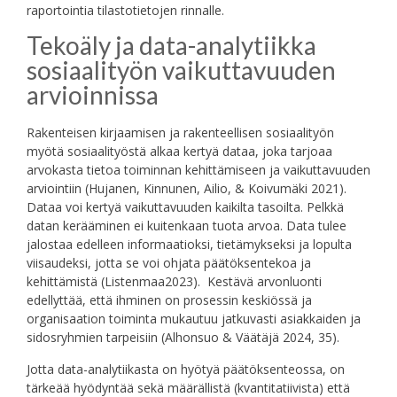
raportointia tilastotietojen rinnalle.
Tekoäly ja data-analytiikka
sosiaalityön vaikuttavuuden
arvioinnissa
Rakenteisen kirjaamisen ja rakenteellisen sosiaalityön
myötä sosiaalityöstä alkaa kertyä dataa, joka tarjoaa
arvokasta tietoa toiminnan kehittämiseen ja vaikuttavuuden
arviointiin (Hujanen, Kinnunen, Ailio, & Koivumäki 2021).
Dataa voi kertyä vaikuttavuuden kaikilta tasoilta. Pelkkä
datan kerääminen ei kuitenkaan tuota arvoa. Data tulee
jalostaa edelleen informaatioksi, tietämykseksi ja lopulta
viisaudeksi, jotta se voi ohjata päätöksentekoa ja
kehittämistä (Listenmaa2023). Kestävä arvonluonti
edellyttää, että ihminen on prosessin keskiössä ja
organisaation toiminta mukautuu jatkuvasti asiakkaiden ja
sidosryhmien tarpeisiin (Alhonsuo & Väätäjä 2024, 35).
Jotta data-analytiikasta on hyötyä päätöksenteossa, on
tärkeää hyödyntää sekä määrällistä (kvantitatiivista) että