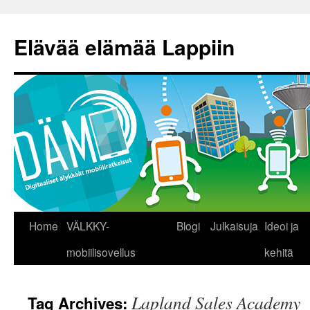
Skip
to
Elävää elämää Lappiin
content
Home
VÄLKKY-
Blogi
Julkaisuja
Ideoi ja
mobiilisovellus
kehitä
Lapland Sales Academy
Tag Archives: