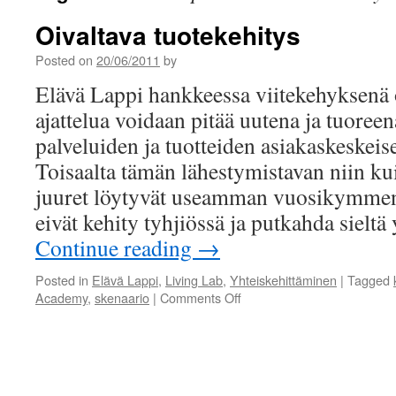
Oivaltava tuotekehitys
Posted on
20/06/2011
by
Elävä Lappi hankkeessa viitekehyksenä 
ajattelua voidaan pitää uutena ja tuore
palveluiden ja tuotteiden asiakaskeskeis
Toisaalta tämän lähestymistavan niin 
juuret löytyvät useamman vuosikymmen
eivät kehity tyhjiössä ja putkahda siel
Continue reading
→
Posted in
Elävä Lappi
,
Living Lab
,
Yhteiskehittäminen
|
Tagged
on
Academy
,
skenaario
|
Comments Off
Oivaltava
tuotekehitys