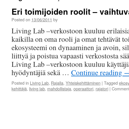
Eri toimijoiden roolit – vaihtuv
Posted on
13/06/2011
by
Living Lab –verkostoon kuuluu erilaisia 
kaikilla on oma rooli ja omat tehtävät t
ekosysteemi on dynaaminen ja avoin, sill
liittyä ja poistua vapaasti verkostosta sä
Living Lab –verkostoon kuuluu käyttäjiä,
hyödyntäjiä sekä …
Continue reading
Posted in
Living Lab
,
Rajalla
,
Yhteiskehittäminen
|
Tagged
ekos
kehittäjä
,
living lab
,
mahdollistaja
,
operaattori
,
rajatori
|
Comment