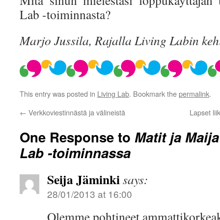
Mitä sinun mielestäsi loppukäyttäjän t
Lab -toiminnasta?
Marjo Jussila, Rajalla Living Labin keh
This entry was posted in
Living Lab
. Bookmark the
permalink
.
←
Verkkoviestinnästä ja välineistä
Lapset li
One Response to
Matit ja Maij
Lab -toiminnassa
Seija Jäminki
says:
28/01/2013 at 16:00
Olemme pohtineet ammattikorkeak