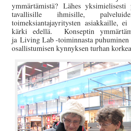
ymmärtämistä? Lähes yksimielisesti p
tavallisille ihmisille, palvelu
toimeksiantajayritysten asiakkaille, e
kärki edellä. Konseptin ymmärtäm
ja Living Lab -toiminnasta puhuminen v
osallistumisen kynnyksen turhan korkea