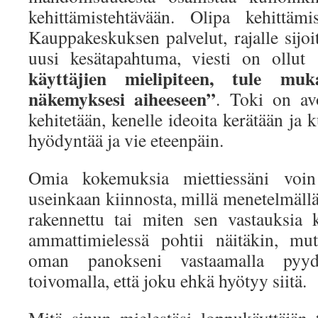
kehittämistehtävään. Olipa kehittäm
Kauppakeskuksen palvelut, rajalle sijoit
uusi kesätapahtuma, viesti on ollu
käyttäjien mielipiteen, tule 
näkemyksesi aiheeseen”
. Toki on avo
kehitetään, kenelle ideoita kerätään ja 
hyödyntää ja vie eteenpäin.
Omia kokemuksia miettiessäni voin
useinkaan kiinnosta, millä menetelmäll
rakennettu tai miten sen vastauksia 
ammattimielessä pohtii näitäkin, mut
oman panokseni vastaamalla pyyde
toivomalla, että joku ehkä hyötyy siitä.