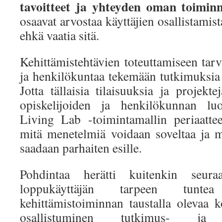
tavoitteet ja yhteyden oman toimin
osaavat arvostaa käyttäjien osallistamis
ehkä vaatia sitä.
Kehittämistehtävien toteuttamiseen tarvi
ja henkilökuntaa tekemään tutkimuksia 
Jotta tällaisia tilaisuuksia ja projekte
opiskelijoiden ja henkilökunnan luo
Living Lab -toimintamallin periaattee
mitä menetelmiä voidaan soveltaa ja mi
saadaan parhaiten esille.
Pohdintaa herätti kuitenkin seu
loppukäyttäjän tarpeen tunte
kehittämistoiminnan taustalla olevaa k
osallistuminen tutkimus- ja k