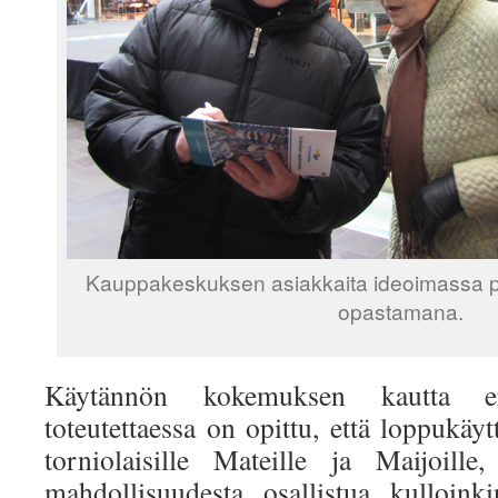
Kauppakeskuksen asiakkaita ideoimassa pal
opastamana.
Käytännön kokemuksen kautta eri
toteutettaessa on opittu, että loppukäyttäj
torniolaisille Mateille ja Maijoille
mahdollisuudesta osallistua kulloink