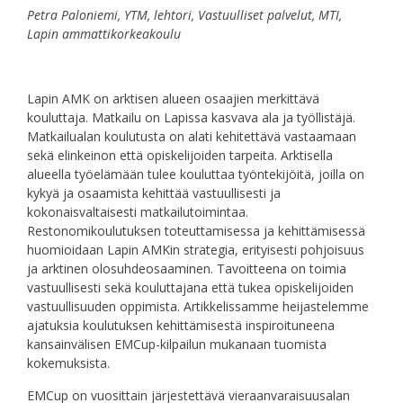
Petra Paloniemi, YTM, lehtori, Vastuulliset palvelut, MTI,
Lapin ammattikorkeakoulu
Lapin AMK on arktisen alueen osaajien merkittävä
kouluttaja. Matkailu on Lapissa kasvava ala ja työllistäjä.
Matkailualan koulutusta on alati kehitettävä vastaamaan
sekä elinkeinon että opiskelijoiden tarpeita. Arktisella
alueella työelämään tulee kouluttaa työntekijöitä, joilla on
kykyä ja osaamista kehittää vastuullisesti ja
kokonaisvaltaisesti matkailutoimintaa.
Restonomikoulutuksen toteuttamisessa ja kehittämisessä
huomioidaan Lapin AMKin strategia, erityisesti pohjoisuus
ja arktinen olosuhdeosaaminen. Tavoitteena on toimia
vastuullisesti sekä kouluttajana että tukea opiskelijoiden
vastuullisuuden oppimista. Artikkelissamme heijastelemme
ajatuksia koulutuksen kehittämisestä inspiroituneena
kansainvälisen EMCup-kilpailun mukanaan tuomista
kokemuksista.
EMCup on vuosittain järjestettävä vieraanvaraisuusalan