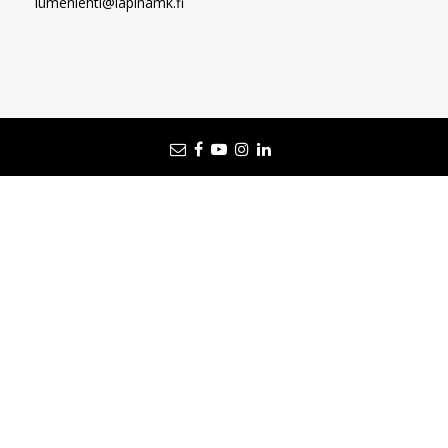
lumenlehti@lapinamk.fi