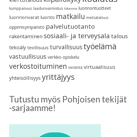
luonnontuotteet
kumppanuus
laadunvarmistus
liikenne
matkailu
luonnonvarat
luonto
metsätalous
palvelutuotanto
oppimisympäristö
sosiaali- ja terveysala
talous
rakentaminen
työelämä
turvallisuus
tekoäly
teollisuus
vastuullisuus
verkko-opiskelu
verkostoituminen
virtuaalisuus
viestintä
yrittäjyys
yhteisöllisyys
Tutustu myös Pohjoisen tekijät
-sarjaamme!