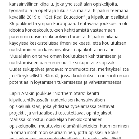
kansainvälinen kilpailu, joka yhdistää alan opiskelijoita,
työnantajia ja opettajia lukuisista maista. Kilpailun teemana
keväällä 2019 oli ”Get Real Education” ja kilpailuun osallistui
36 joukkuetta ympäri Eurooppaa. Tehtävänä joukkueilla oli
ideoida korkeakoulutuksen kehittämistä vastaamaan
paremmin uusien sukupolvien tarpeita. Kilpailun aikana
käydyissä keskusteluissa ilmeni selkeästi, että koulutuksen
uudistaminen on kansainvälisesti ajankohtainen aihe.
Muuallakin on tarve oman koulutuksen kehittämiseen ja
uudistamiseen paremmin uusille sukupolville sopivaksi.
Uudet sukupolvet janoavat monimuotoista, merkityksellistä
ja elämyksellistä elämää, jossa koulutuksella on rooli oman
potentiaalin löytämisen tukemisessa ja vahvistamisessa.
Lapin AMKin joukkue ”Northern Stars” kehitti
kilpailutehtävässään uudenlaisen kansainvälisen
opiskelualustan, joka yhdistää työelämässä tehtävät
projektit ja virtuaalisesti toteutettavat opintojaksot.
Mallissa korostuu opiskelijan henkilökohtainen
opiskelupolku, muuttuvien elämäntilanteiden huomioiminen
ja oman intohimon seuraaminen, jotta opiskelija kokisi
opiskelun itselleen merkitykselliseksi ja osaksi elinikäistä