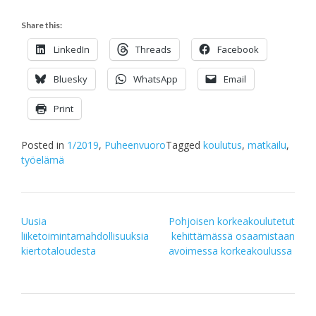
Share this:
LinkedIn
Threads
Facebook
Bluesky
WhatsApp
Email
Print
Posted in
1/2019
,
Puheenvuoro
Tagged
koulutus
,
matkailu
,
työelämä
Post
Uusia
Pohjoisen korkeakoulutetut
liiketoimintamahdollisuuksia
kehittämässä osaamistaan
navigation
kiertotaloudesta
avoimessa korkeakoulussa