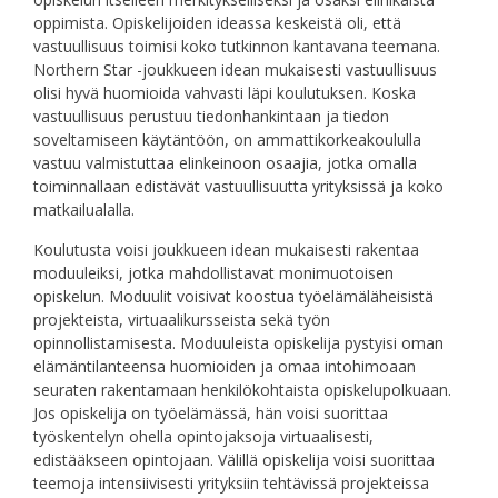
oppimista. Opiskelijoiden ideassa keskeistä oli, että
vastuullisuus toimisi koko tutkinnon kantavana teemana.
Northern Star -joukkueen idean mukaisesti vastuullisuus
olisi hyvä huomioida vahvasti läpi koulutuksen. Koska
vastuullisuus perustuu tiedonhankintaan ja tiedon
soveltamiseen käytäntöön, on ammattikorkeakoululla
vastuu valmistuttaa elinkeinoon osaajia, jotka omalla
toiminnallaan edistävät vastuullisuutta yrityksissä ja koko
matkailualalla.
Koulutusta voisi joukkueen idean mukaisesti rakentaa
moduuleiksi, jotka mahdollistavat monimuotoisen
opiskelun. Moduulit voisivat koostua työelämäläheisistä
projekteista, virtuaalikursseista sekä työn
opinnollistamisesta. Moduuleista opiskelija pystyisi oman
elämäntilanteensa huomioiden ja omaa intohimoaan
seuraten rakentamaan henkilökohtaista opiskelupolkuaan.
Jos opiskelija on työelämässä, hän voisi suorittaa
työskentelyn ohella opintojaksoja virtuaalisesti,
edistääkseen opintojaan. Välillä opiskelija voisi suorittaa
teemoja intensiivisesti yrityksiin tehtävissä projekteissa