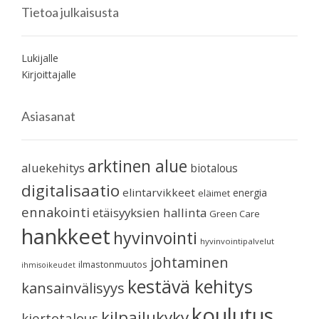
Tietoa julkaisusta
Lukijalle
Kirjoittajalle
Asiasanat
arktinen alue
aluekehitys
biotalous
digitalisaatio
elintarvikkeet
energia
eläimet
ennakointi
etäisyyksien hallinta
Green Care
hankkeet
hyvinvointi
hyvinvointipalvelut
johtaminen
ilmastonmuutos
ihmisoikeudet
kestävä kehitys
kansainvälisyys
koulutus
kilpailukyky
kiertotalous