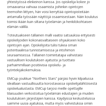
yhteistyössä elinkeinon kanssa. Jos opiskelija kokee jo
omaavansa vahvaa osaamista joihinkin opintojen
teemoihin liittyen, hän voisi kerryttää opintopisteitään
antamalla työssään näyttöjä osaamisestaan. Näin koulutus
toimisi ikään kuin siltana työelämän ja henkilökohtaisen
elämän välillä.
Toteutuakseen tällainen malli vaatisi satsauksia erityisesti
opiskelijoiden kokonaisvaltaiseen ohjaukseen koko
opintojen ajan. Opiskelijoita tulisi tukea oman
potentiaalinsa tunnistamisessa ja intohimon
seuraamisessa. Tällainen toimintatapa vahvistaisi
vastuullisen koulutuksen ajatusta ja tuottaisi
parhaimmillaan positiivisia opiskelu- ja
työntekijäkokemuksia.
EMCup-joukkue ”Northers Stars” pärjäsi hyvin kilpailussa
ideallaan vastuullisuutta korostavassa opiskelijalähtöisestä
opiskelualustasta. EMCup tarjosi meille opettajille
tilaisuuden verkostoitua työelämän edustajien ja muiden
koulutuksen järjestäjien kanssa. Käydyissä keskusteluissa
saimme uusia ajatuksia, mutta myös vahvistuksia omiin