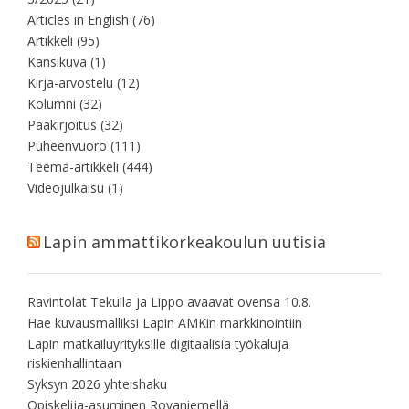
Articles in English
(76)
Artikkeli
(95)
Kansikuva
(1)
Kirja-arvostelu
(12)
Kolumni
(32)
Pääkirjoitus
(32)
Puheenvuoro
(111)
Teema-artikkeli
(444)
Videojulkaisu
(1)
Lapin ammattikorkeakoulun uutisia
Ravintolat Tekuila ja Lippo avaavat ovensa 10.8.
Hae kuvausmalliksi Lapin AMKin markkinointiin
Lapin matkailuyrityksille digitaalisia työkaluja
riskienhallintaan
Syksyn 2026 yhteishaku
Opiskelija-asuminen Rovaniemellä