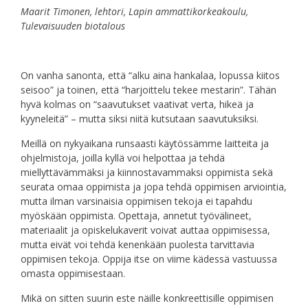
Maarit Timonen, lehtori, Lapin ammattikorkeakoulu,
Tulevaisuuden biotalous
On vanha sanonta, että “alku aina hankalaa, lopussa kiitos
seisoo” ja toinen, että “harjoittelu tekee mestarin”. Tähän
hyvä kolmas on “saavutukset vaativat verta, hikeä ja
kyyneleitä” – mutta siksi niitä kutsutaan saavutuksiksi.
Meillä on nykyaikana runsaasti käytössämme laitteita ja
ohjelmistoja, joilla kyllä voi helpottaa ja tehdä
miellyttävämmäksi ja kiinnostavammaksi oppimista sekä
seurata omaa oppimista ja jopa tehdä oppimisen arviointia,
mutta ilman varsinaisia oppimisen tekoja ei tapahdu
myöskään oppimista. Opettaja, annetut työvälineet,
materiaalit ja opiskelukaverit voivat auttaa oppimisessa,
mutta eivät voi tehdä kenenkään puolesta tarvittavia
oppimisen tekoja. Oppija itse on viime kädessä vastuussa
omasta oppimisestaan.
Mikä on sitten suurin este näille konkreettisille oppimisen