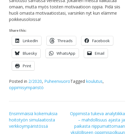
sanotusti samassa veneessä. Jokainen meistä vaikuttaa
omaan, mutta myös toisten motivaatioon oppia. Pidä siis
huoli omasta motivaatiostasi, varsinkin nyt kun elämme
poikkeusoloissa!
Share this:
LinkedIn
Threads
Facebook
Bluesky
WhatsApp
Email
Print
Posted in
2/2020
,
Puheenvuoro
Tagged
koulutus
,
oppimisympäristö
Post
Ensimmäisiä kokemuksia
Oppimista tukeva analytiikka
hoitotyön simulaatiosta
– mahdollisuus ajasta ja
navigation
verkkoympäristössä
paikasta riippumattomaan
yksilölliseen oppimispolkuun