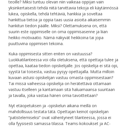
teoille? Miksi tuntuu olevan niin vaikeaa oppijan vain
yksinkertaisesti tehdä niitä tarvittavia tekoja eli käytännössä
lukea, opiskella, tehdä tehtäviä, hankkia ja soveltaa
hankittua tietoa ja oppia taas uusia asioita aikaisemmin
hankitun tiedon päälle. Miksi? Olettamuksena on, että
suurin este oppimiselle on oma oppimisasenne ja liian
heikko motivaatio. Nämä näkyvät heikkoina tai jopa
puuttuvina oppimisen tekoina.
Kuka oppimisesta sitten eniten on vastuussa?
Luokkatilanteessa voi olla oletuksena, että opettaja tulee ja
opettaa, kaataa tiedon opiskelijalle. Jos opiskelija ei sitä opi,
syystä tai toisesta, vastuu pysyy opettajalla. Mutta milloin
kuvaan astuisi opiskelijan vastuu omasta oppimisestaan?
Tai missä vaiheessa opiskelija on herätettävä ottamaan
vastuu itselleen ja kantamaan sitä haluamaansa suuntaan
ja tavalla, joka vastaa hänen omia tavoitteitaan?
Nyt etäopetuksen ja -opiskelun aikana meillä on
mahdollisuus testata tätä. Opettajan keinot opiskelijan
“patistelemiseksi” ovat vähentyneet tilanteessa, jossa ei
olla fyysisesti samassa tilassa. Teams-kokoukset ja AC-