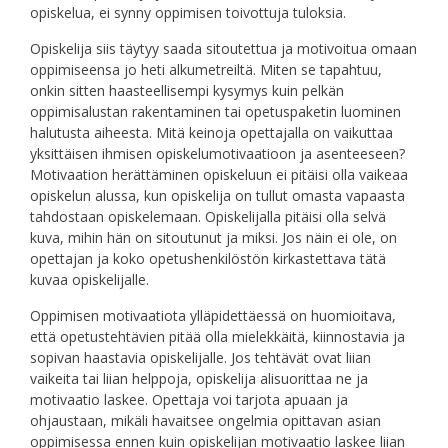
opiskelua, ei synny oppimisen toivottuja tuloksia.
Opiskelija siis täytyy saada sitoutettua ja motivoitua omaan
oppimiseensa jo heti alkumetreiltä. Miten se tapahtuu,
onkin sitten haasteellisempi kysymys kuin pelkän
oppimisalustan rakentaminen tai opetuspaketin luominen
halutusta aiheesta. Mitä keinoja opettajalla on vaikuttaa
yksittäisen ihmisen opiskelumotivaatioon ja asenteeseen?
Motivaation herättäminen opiskeluun ei pitäisi olla vaikeaa
opiskelun alussa, kun opiskelija on tullut omasta vapaasta
tahdostaan opiskelemaan. Opiskelijalla pitäisi olla selvä
kuva, mihin hän on sitoutunut ja miksi. Jos näin ei ole, on
opettajan ja koko opetushenkilöstön kirkastettava tätä
kuvaa opiskelijalle.
Oppimisen motivaatiota ylläpidettäessä on huomioitava,
että opetustehtävien pitää olla mielekkäitä, kiinnostavia ja
sopivan haastavia opiskelijalle. Jos tehtävät ovat liian
vaikeita tai liian helppoja, opiskelija alisuorittaa ne ja
motivaatio laskee. Opettaja voi tarjota apuaan ja
ohjaustaan, mikäli havaitsee ongelmia opittavan asian
oppimisessa ennen kuin opiskelijan motivaatio laskee liian