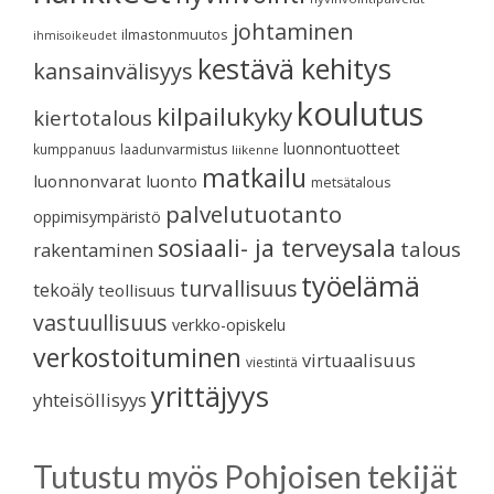
johtaminen
ilmastonmuutos
ihmisoikeudet
kestävä kehitys
kansainvälisyys
koulutus
kilpailukyky
kiertotalous
luonnontuotteet
kumppanuus
laadunvarmistus
liikenne
matkailu
luonnonvarat
luonto
metsätalous
palvelutuotanto
oppimisympäristö
sosiaali- ja terveysala
talous
rakentaminen
työelämä
turvallisuus
tekoäly
teollisuus
vastuullisuus
verkko-opiskelu
verkostoituminen
virtuaalisuus
viestintä
yrittäjyys
yhteisöllisyys
Tutustu myös Pohjoisen tekijät