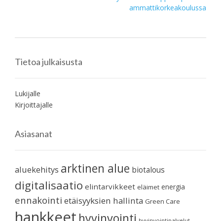
ammattikorkeakoulussa
Tietoa julkaisusta
Lukijalle
Kirjoittajalle
Asiasanat
arktinen alue
aluekehitys
biotalous
digitalisaatio
elintarvikkeet
energia
eläimet
ennakointi
etäisyyksien hallinta
Green Care
hankkeet
hyvinvointi
hyvinvointipalvelut