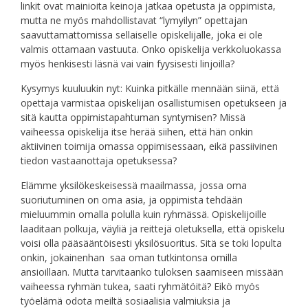
linkit ovat mainioita keinoja jatkaa opetusta ja oppimista,
mutta ne myös mahdollistavat “lymyilyn” opettajan
saavuttamattomissa sellaiselle opiskelijalle, joka ei ole
valmis ottamaan vastuuta. Onko opiskelija verkkoluokassa
myös henkisesti läsnä vai vain fyysisesti linjoilla?
Kysymys kuuluukin nyt: Kuinka pitkälle mennään siinä, että
opettaja varmistaa opiskelijan osallistumisen opetukseen ja
sitä kautta oppimistapahtuman syntymisen? Missä
vaiheessa opiskelija itse herää siihen, että hän onkin
aktiivinen toimija omassa oppimisessaan, eikä passiivinen
tiedon vastaanottaja opetuksessa?
Elämme yksilökeskeisessä maailmassa, jossa oma
suoriutuminen on oma asia, ja oppimista tehdään
mieluummin omalla polulla kuin ryhmässä. Opiskelijoille
laaditaan polkuja, väyliä ja reittejä oletuksella, että opiskelu
voisi olla pääsääntöisesti yksilösuoritus. Sitä se toki lopulta
onkin, jokainenhan saa oman tutkintonsa omilla
ansioillaan. Mutta tarvitaanko tuloksen saamiseen missään
vaiheessa ryhmän tukea, saati ryhmätöitä? Eikö myös
työelämä odota meiltä sosiaalisia valmiuksia ja