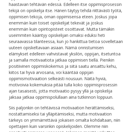
haastavan tehtävän edessä. Edelleen itse oppimisprosessin
tekijä on opiskelija itse. Hänen täytyy tehdä riittävästi työtä,
oppimisen tekoja, oman oppimisensa eteen. Joskus jopa
enemmän kuin toiset opiskelijat tekevät ja joskus
enemmän kuin opintopisteet osoittavat. Mutta tämäkin
useimmiten kääntyy opiskelijan omaksi eduksi heti
seuraavassa tilanteessa, kun jo hankittua tietoa sovelletaan
uuteen opiskeltavaan asiaan. Nämä onnistumisen
elämykset edelleen vahvistavat yksilön, oppijan, itsetuntoa
ja samalla motivaatiota jatkaa oppimisen tiellä. Pienikin
positiivinen oppimiskokemus ja siitä saatu ansaittu kehu,
kiitos tai hyvä arvosana, voi kääntää oppijan
oppimismotivaation selkeästi nousuun. Näitä hyviä,
motivoivia kokemuksia pitää tulla koko oppimisprosessin
ajan tasaisesti, jotta motivaatio pysyy yllä ja opiskelija
jaksaa jatkaa oppimispolullaan aina tutkinnon loppuun.
Siis paljonkin on tehtävissä motivaation herättämiseksi,
nostattamiseksi tai ylläpitämiseksi, mutta motivaation
tärkeys on ymmärrettävä jokaisen omalta kohdaltaan, niin
opettajien kuin varsinkin opiskelijoiden. Olemme niin