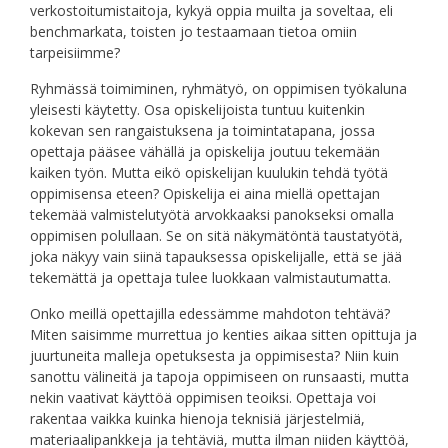
verkostoitumistaitoja, kykyä oppia muilta ja soveltaa, eli
benchmarkata, toisten jo testaamaan tietoa omiin
tarpeisiimme?
Ryhmässä toimiminen, ryhmätyö, on oppimisen työkaluna
yleisesti käytetty. Osa opiskelijoista tuntuu kuitenkin
kokevan sen rangaistuksena ja toimintatapana, jossa
opettaja pääsee vähällä ja opiskelija joutuu tekemään
kaiken työn. Mutta eikö opiskelijan kuulukin tehdä työtä
oppimisensa eteen? Opiskelija ei aina miellä opettajan
tekemää valmistelutyötä arvokkaaksi panokseksi omalla
oppimisen polullaan. Se on sitä näkymätöntä taustatyötä,
joka näkyy vain siinä tapauksessa opiskelijalle, että se jää
tekemättä ja opettaja tulee luokkaan valmistautumatta.
Onko meillä opettajilla edessämme mahdoton tehtävä?
Miten saisimme murrettua jo kenties aikaa sitten opittuja ja
juurtuneita malleja opetuksesta ja oppimisesta? Niin kuin
sanottu välineitä ja tapoja oppimiseen on runsaasti, mutta
nekin vaativat käyttöä oppimisen teoiksi. Opettaja voi
rakentaa vaikka kuinka hienoja teknisiä järjestelmiä,
materiaalipankkeja ja tehtäviä, mutta ilman niiden käyttöä,