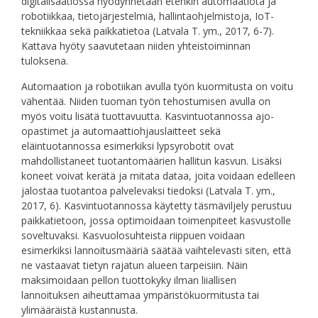
digitalisaatiossa hyödynnetään etenkin automaatiota ja
robotiikkaa, tietojärjestelmiä, hallintaohjelmistoja, IoT-
tekniikkaa sekä paikkatietoa (Latvala T. ym., 2017, 6-7).
Kattava hyöty saavutetaan niiden yhteistoiminnan
tuloksena.
Automaation ja robotiikan avulla työn kuormitusta on voitu
vähentää. Niiden tuoman työn tehostumisen avulla on
myös voitu lisätä tuottavuutta. Kasvintuotannossa ajo-
opastimet ja automaattiohjauslaitteet sekä
eläintuotannossa esimerkiksi lypsyrobotit ovat
mahdollistaneet tuotantomäärien hallitun kasvun. Lisäksi
koneet voivat kerätä ja mitata dataa, joita voidaan edelleen
jalostaa tuotantoa palvelevaksi tiedoksi (Latvala T. ym.,
2017, 6). Kasvintuotannossa käytetty täsmäviljely perustuu
paikkatietoon, jossa optimoidaan toimenpiteet kasvustolle
soveltuvaksi. Kasvuolosuhteista riippuen voidaan
esimerkiksi lannoitusmääriä säätää vaihtelevasti siten, että
ne vastaavat tietyn rajatun alueen tarpeisiin. Näin
maksimoidaan pellon tuottokyky ilman liiallisen
lannoituksen aiheuttamaa ympäristökuormitusta tai
ylimääräistä kustannusta.