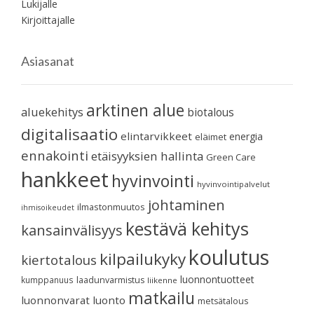
Lukijalle
Kirjoittajalle
Asiasanat
arktinen alue
aluekehitys
biotalous
digitalisaatio
elintarvikkeet
energia
eläimet
ennakointi
etäisyyksien hallinta
Green Care
hankkeet
hyvinvointi
hyvinvointipalvelut
johtaminen
ilmastonmuutos
ihmisoikeudet
kestävä kehitys
kansainvälisyys
koulutus
kilpailukyky
kiertotalous
luonnontuotteet
kumppanuus
laadunvarmistus
liikenne
matkailu
luonnonvarat
luonto
metsätalous