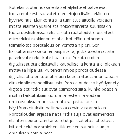
Kotieläintuotannossa erilaiset älylaitteet palvelevat
tuotannollisesti saavutettujen etujen lisäksi eläinten
hyvinvointia. Eläinkohtaisilla tunnistuslaitteilla voidaan
mitata eläimen yksilöllistä hoidontarvetta suurissakin
tuotantoyksiköissä sekä tarjota räätälöidyt olosuhteet
esimerkiksi ruokinnan osalta. Kotieläintuotannon
toimialoista porotalous on verrattain pieni. Sen
harjoittamisessa on erityispiirteitä, jotka asettavat sitä
palvelevalle tekniikalle haasteita. Porotalouden
digitalisaatiota edistävällä kaupallisella kentällä ei olekaan
mittavaa kilpailua. Kuitenkin myös porotaloudessa
digitalisaatio on tuonut muun kotieläintuotannon tapaan
elinkeinolle mahdollisuuksia. Porotaloudessa hyödynnetyt
digitaaliset ratkaisut ovat esimerkki siitä, kuinka pääosin
muihin tarkoituksiin luotuja järjestelmiä voidaan
ominaisuuksia muokkaamalla valjastaa uusiin
käyttötarkoituksiin hallinnassa olevin kustannuksin.
Porotalouden arjessa näitä ratkaisuja ovat esimerkiksi
eläinten seurantaan tarkoitetut paikkatietoa lähettävät
laitteet sekä poromiehen liikkumisen suunnittelun ja
ohjauksen apuvälineet.