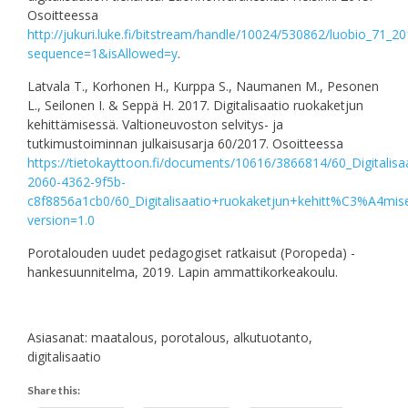
Osoitteessa
http://jukuri.luke.fi/bitstream/handle/10024/530862/luobio_71_20
sequence=1&isAllowed=y
.
Latvala T., Korhonen H., Kurppa S., Naumanen M., Pesonen
L., Seilonen I. & Seppä H. 2017. Digitalisaatio ruokaketjun
kehittämisessä. Valtioneuvoston selvitys- ja
tutkimustoiminnan julkaisusarja 60/2017. Osoitteessa
https://tietokayttoon.fi/documents/10616/3866814/60_Digita
2060-4362-9f5b-
c8f8856a1cb0/60_Digitalisaatio+ruokaketjun+kehitt%C3%A4mi
version=1.0
Porotalouden uudet pedagogiset ratkaisut (Poropeda) -
hankesuunnitelma, 2019. Lapin ammattikorkeakoulu.
Asiasanat: maatalous, porotalous, alkutuotanto,
digitalisaatio
Share this: