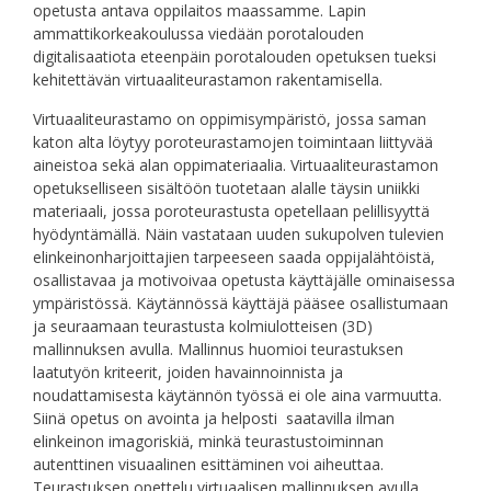
opetusta antava oppilaitos maassamme. Lapin
ammattikorkeakoulussa viedään porotalouden
digitalisaatiota eteenpäin porotalouden opetuksen tueksi
kehitettävän virtuaaliteurastamon rakentamisella.
Virtuaaliteurastamo on oppimisympäristö, jossa saman
katon alta löytyy poroteurastamojen toimintaan liittyvää
aineistoa sekä alan oppimateriaalia. Virtuaaliteurastamon
opetukselliseen sisältöön tuotetaan alalle täysin uniikki
materiaali, jossa poroteurastusta opetellaan pelillisyyttä
hyödyntämällä. Näin vastataan uuden sukupolven tulevien
elinkeinonharjoittajien tarpeeseen saada oppijalähtöistä,
osallistavaa ja motivoivaa opetusta käyttäjälle ominaisessa
ympäristössä. Käytännössä käyttäjä pääsee osallistumaan
ja seuraamaan teurastusta kolmiulotteisen (3D)
mallinnuksen avulla. Mallinnus huomioi teurastuksen
laatutyön kriteerit, joiden havainnoinnista ja
noudattamisesta käytännön työssä ei ole aina varmuutta.
Siinä opetus on avointa ja helposti saatavilla ilman
elinkeinon imagoriskiä, minkä teurastustoiminnan
autenttinen visuaalinen esittäminen voi aiheuttaa.
Teurastuksen opettelu virtuaalisen mallinnuksen avulla