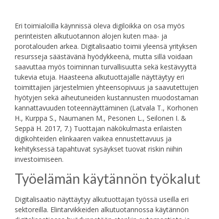
Eri toimialoilla käynnissä oleva digiloikka on osa myös
perinteisten alkutuotannon alojen kuten maa- ja
porotalouden arkea. Digitalisaatio toimii yleensä yrityksen
resursseja säästävänä hyödykkeenä, mutta sillä voidaan
saavuttaa myös toiminnan turvallisuutta sekä kestävyyttä
tukevia etuja. Haasteena alkutuottajalle näyttäytyy eri
toimittajien järjestelmien yhteensopivuus ja saavutettujen
hyötyjen sekä aiheutuneiden kustannusten muodostaman
kannattavuuden toteennäyttäminen (Latvala T., Korhonen
H., Kurppa S., Naumanen M., Pesonen L., Seilonen I. &
Seppä H. 2017, 7.) Tuottajan näkökulmasta erilaisten
digikohteiden elinkaaren vaikea ennustettavuus ja
kehityksessä tapahtuvat sysäykset tuovat riskin niihin
investoimiseen.
Työelämän käytännön työkalut
Digitalisaatio näyttäytyy alkutuottajan työssä useilla eri
sektoreilla. Elintarvikkeiden alkutuotannossa käytännön