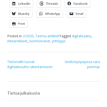
LinkedIn
Threads
Facebook
Bluesky
WhatsApp
Email
Print
Posted in
2/2020
,
Teema-artikkeli
Tagged
digitalisaatio
,
elintarvikkeet
,
luonnonvarat
,
yrittäjyys
Post
Tietomallit tuovat
Verkkotyöpajassa vara
digitaalisuutta rakentamiseen
parempi
navigation
Tietoa julkaisusta