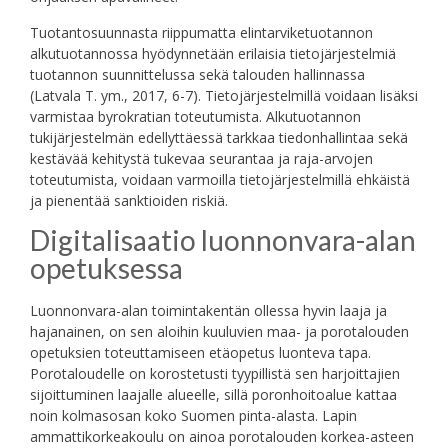
Tuotantosuunnasta riippumatta elintarviketuotannon
alkutuotannossa hyödynnetään erilaisia tietojärjestelmiä
tuotannon suunnittelussa sekä talouden hallinnassa
(Latvala T. ym., 2017, 6-7). Tietojärjestelmillä voidaan lisäksi
varmistaa byrokratian toteutumista. Alkutuotannon
tukijärjestelmän edellyttäessä tarkkaa tiedonhallintaa sekä
kestävää kehitystä tukevaa seurantaa ja raja-arvojen
toteutumista, voidaan varmoilla tietojärjestelmillä ehkäistä
ja pienentää sanktioiden riskiä.
Digitalisaatio luonnonvara-alan
opetuksessa
Luonnonvara-alan toimintakentän ollessa hyvin laaja ja
hajanainen, on sen aloihin kuuluvien maa- ja porotalouden
opetuksien toteuttamiseen etäopetus luonteva tapa.
Porotaloudelle on korostetusti tyypillistä sen harjoittajien
sijoittuminen laajalle alueelle, sillä poronhoitoalue kattaa
noin kolmasosan koko Suomen pinta-alasta. Lapin
ammattikorkeakoulu on ainoa porotalouden korkea-asteen