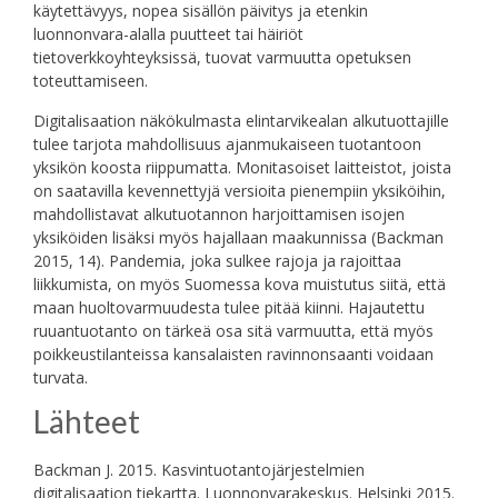
käytettävyys, nopea sisällön päivitys ja etenkin
luonnonvara-alalla puutteet tai häiriöt
tietoverkkoyhteyksissä, tuovat varmuutta opetuksen
toteuttamiseen.
Digitalisaation näkökulmasta elintarvikealan alkutuottajille
tulee tarjota mahdollisuus ajanmukaiseen tuotantoon
yksikön koosta riippumatta. Monitasoiset laitteistot, joista
on saatavilla kevennettyjä versioita pienempiin yksiköihin,
mahdollistavat alkutuotannon harjoittamisen isojen
yksiköiden lisäksi myös hajallaan maakunnissa (Backman
2015, 14). Pandemia, joka sulkee rajoja ja rajoittaa
liikkumista, on myös Suomessa kova muistutus siitä, että
maan huoltovarmuudesta tulee pitää kiinni. Hajautettu
ruuantuotanto on tärkeä osa sitä varmuutta, että myös
poikkeustilanteissa kansalaisten ravinnonsaanti voidaan
turvata.
Lähteet
Backman J. 2015. Kasvintuotantojärjestelmien
digitalisaation tiekartta. Luonnonvarakeskus. Helsinki 2015.