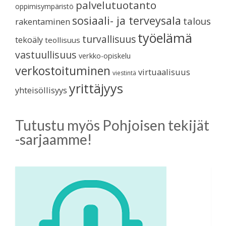
palvelutuotanto
oppimisympäristö
sosiaali- ja terveysala
talous
rakentaminen
työelämä
turvallisuus
tekoäly
teollisuus
vastuullisuus
verkko-opiskelu
verkostoituminen
virtuaalisuus
viestintä
yrittäjyys
yhteisöllisyys
Tutustu myös Pohjoisen tekijät
-sarjaamme!