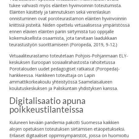
tukee vahvasti myös eläinten hyvinvoinnin toteutumista.
Eläinten käsittely ja tainnutuksen sekä verenlaskun
onnistuminen ovat poroteurastamon eläinten hyvinvoinnin
kriittisiä pisteitä. Niiden opettelu virtuaalisessa ympäristössä
ennen elävien eläinten pariin siirtymistä tuo oppijalle
kokemuksellista osaamista, jota tarvitaan laadukkaan
teurastustyön suorittamiseen (Poropeda, 2019, 9-12.)
Virtuaaliteurastamo toteutetaan Pohjois-Pohjanmaan ELY-
keskuksen Euroopan sosiaalirahastosta rahoitetussa
Porotalouden uudet pedagogiset ratkaisut (Poropeda)-
hankkeessa. Hankkeen toteuttaja on Lapin
ammattikorkeakoulu yhteistyössä Saamelaisalueen
koulutuskeskuksen ja Paliskuntain yhdistyksen kanssa.
Digitalisaatio apuna
poikkeustilanteissa
Kuluneen kevään pandemia pakotti Suomessa kaikkien
alojen opetuksen toteutuksen siirtämisen etäopetukseksi.
Erilaiset digitaaliset oppimisympäristöt, joissa on huomioitu