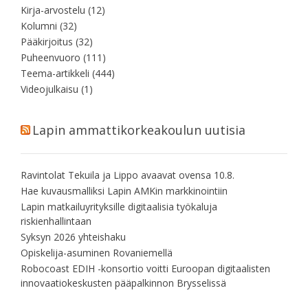
Kirja-arvostelu
(12)
Kolumni
(32)
Pääkirjoitus
(32)
Puheenvuoro
(111)
Teema-artikkeli
(444)
Videojulkaisu
(1)
Lapin ammattikorkeakoulun uutisia
Ravintolat Tekuila ja Lippo avaavat ovensa 10.8.
Hae kuvausmalliksi Lapin AMKin markkinointiin
Lapin matkailuyrityksille digitaalisia työkaluja
riskienhallintaan
Syksyn 2026 yhteishaku
Opiskelija-asuminen Rovaniemellä
Robocoast EDIH -konsortio voitti Euroopan digitaalisten
innovaatiokeskusten pääpalkinnon Brysselissä