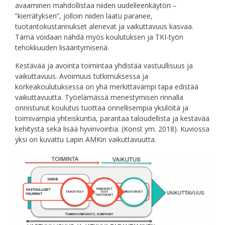
avaaminen mahdollistaa niiden uudelleenkäytön –
”kierrätyksen”, jolloin niiden laatu paranee,
tuotantokustannukset alenevat ja vaikuttavuus kasvaa.
Tämä voidaan nähdä myös koulutuksen ja TKI-työn
tehokkuuden lisääntymisenä.
Kestävää ja avointa toimintaa yhdistää vastuullisuus ja
vaikuttavuus. Avoimuus tutkimuksessa ja
korkeakoulutuksessa on yhä merkittävämpi tapa edistää
vaikuttavuutta. Työelämässä menestymisen rinnalla
onnistunut koulutus tuottaa onnellisempia yksilöitä ja
toimivampia yhteiskuntia, parantaa taloudellista ja kestävää
kehitystä sekä lisää hyvinvointia. (Konst ym. 2018). Kuviossa
yksi on kuvattu Lapin AMKin vaikuttavuutta.