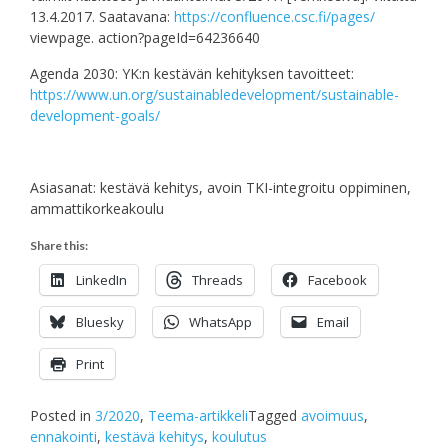
13.4.2017. Saatavana:
https://confluence.csc.fi/pages/
viewpage. action?pageId=64236640
Agenda 2030: YK:n kestävän kehityksen tavoitteet:
https://www.un.org/sustainabledevelopment/sustainable-
development-goals/
Asiasanat: kestävä kehitys, avoin TKI-integroitu oppiminen,
ammattikorkeakoulu
Share this:
LinkedIn
Threads
Facebook
Bluesky
WhatsApp
Email
Print
Posted in
3/2020
,
Teema-artikkeli
Tagged
avoimuus
,
ennakointi
,
kestävä kehitys
,
koulutus