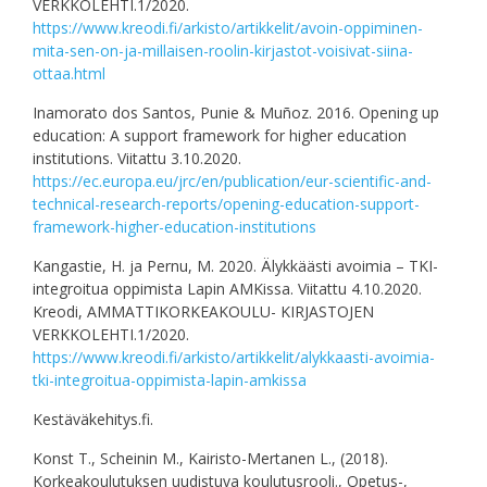
VERKKOLEHTI.1/2020.
https://www.kreodi.fi/arkisto/artikkelit/avoin-oppiminen-
mita-sen-on-ja-millaisen-roolin-kirjastot-voisivat-siina-
ottaa.html
Inamorato dos Santos, Punie & Muñoz. 2016. Opening up
education: A support framework for higher education
institutions. Viitattu 3.10.2020.
https://ec.europa.eu/jrc/en/publication/eur-scientific-and-
technical-research-reports/opening-education-support-
framework-higher-education-institutions
Kangastie, H. ja Pernu, M. 2020. Älykkäästi avoimia – TKI-
integroitua oppimista Lapin AMKissa. Viitattu 4.10.2020.
Kreodi, AMMATTIKORKEAKOULU- KIRJASTOJEN
VERKKOLEHTI.1/2020.
https://www.kreodi.fi/arkisto/artikkelit/alykkaasti-avoimia-
tki-integroitua-oppimista-lapin-amkissa
Kestäväkehitys.fi.
Konst T., Scheinin M., Kairisto-Mertanen L., (2018).
Korkeakoulutuksen uudistuva koulutusrooli., Opetus-,