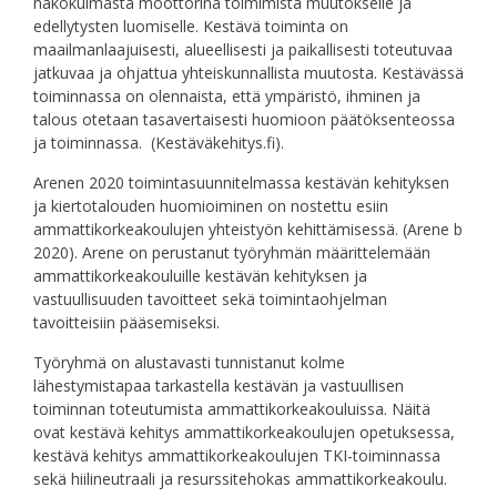
näkökulmasta moottorina toimimista muutokselle ja
edellytysten luomiselle. Kestävä toiminta on
maailmanlaajuisesti, alueellisesti ja paikallisesti toteutuvaa
jatkuvaa ja ohjattua yhteiskunnallista muutosta. Kestävässä
toiminnassa on olennaista, että ympäristö, ihminen ja
talous otetaan tasavertaisesti huomioon päätöksenteossa
ja toiminnassa. (Kestäväkehitys.fi).
Arenen 2020 toimintasuunnitelmassa kestävän kehityksen
ja kiertotalouden huomioiminen on nostettu esiin
ammattikorkeakoulujen yhteistyön kehittämisessä. (Arene b
2020). Arene on perustanut työryhmän määrittelemään
ammattikorkeakouluille kestävän kehityksen ja
vastuullisuuden tavoitteet sekä toimintaohjelman
tavoitteisiin pääsemiseksi.
Työryhmä on alustavasti tunnistanut kolme
lähestymistapaa tarkastella kestävän ja vastuullisen
toiminnan toteutumista ammattikorkeakouluissa. Näitä
ovat kestävä kehitys ammattikorkeakoulujen opetuksessa,
kestävä kehitys ammattikorkeakoulujen TKI-toiminnassa
sekä hiilineutraali ja resurssitehokas ammattikorkeakoulu.