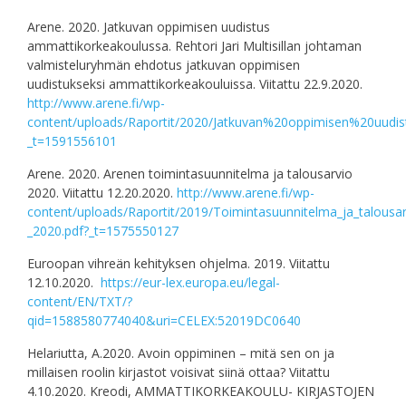
Arene. 2020. Jatkuvan oppimisen uudistus
ammattikorkeakoulussa. Rehtori Jari Multisillan johtaman
valmisteluryhmän ehdotus jatkuvan oppimisen
uudistukseksi ammattikorkeakouluissa. Viitattu 22.9.2020.
http://www.arene.fi/wp-
content/uploads/Raportit/2020/Jatkuvan%20oppimisen%20uudi
_t=1591556101
Arene. 2020. Arenen toimintasuunnitelma ja talousarvio
2020. Viitattu 12.20.2020.
http://www.arene.fi/wp-
content/uploads/Raportit/2019/Toimintasuunnitelma_ja_talousar
_2020.pdf?_t=1575550127
Euroopan vihreän kehityksen ohjelma. 2019. Viitattu
12.10.2020.
https://eur-lex.europa.eu/legal-
content/EN/TXT/?
qid=1588580774040&uri=CELEX:52019DC0640
Helariutta, A.2020. Avoin oppiminen – mitä sen on ja
millaisen roolin kirjastot voisivat siinä ottaa? Viitattu
4.10.2020. Kreodi, AMMATTIKORKEAKOULU- KIRJASTOJEN