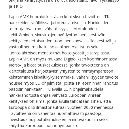
tekijänä kehitystyössä on ollut tiedon siirto, avoin yhteistyö
ja TKIO.
Lapin AMK huomioi kestävän kehityksen tavoitteet TKI-
hankkeiden sisällöissä ja toteuttamisessa. Hankkeiden
teemoja ovat mm. vähähiilisyys, kiertotalouden
kehittäminen, sivuvirtojen hyödyntäminen, kestävän
kehityksen tietoisuuden tuominen kansalaisille, kestävä ja
vastuullinen matkailu, sosiaalinen osallisuus sekä
luontolähtöiset menetelmät hoitotyössä ja terapiassa.
Lapin AMK on myös mukana Digipoliksen koordinoimassa
Kierto- ja biotalouskeskuksessa, jonka tavoitteena on
kiertotaloutta harjoittavien yritysten toimintaympäristön
kehittäminen kilpailukykyisemmäksi. Vähähiilisyyden tavoite
nousee myös EU-ohjelmista, joista TKI-toiminnan rahoitus
pääosin hankitaan. Tulevalla EU:n ohjelmakaudella
hankerahoitusta ohjaa vahvasti Euroopan Vihreän
kehityksen ohjelma, jonka avulla tähdätään siihen, että
Eurooppa olisi ilmastoneutraali vuoteen 2050 mennessä.
Tavoitteena on vähentää huomattavasti päästöjä,
investoida huippututkimukseen ja innovaatioihin sekä
säilyttää Euroopan luonnonympäristö.