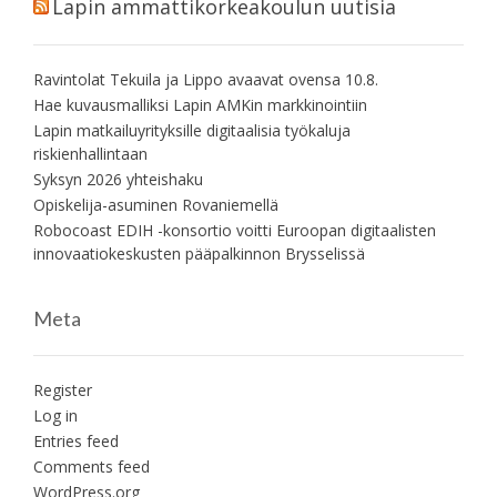
Lapin ammattikorkeakoulun uutisia
Ravintolat Tekuila ja Lippo avaavat ovensa 10.8.
Hae kuvausmalliksi Lapin AMKin markkinointiin
Lapin matkailuyrityksille digitaalisia työkaluja
riskienhallintaan
Syksyn 2026 yhteishaku
Opiskelija-asuminen Rovaniemellä
Robocoast EDIH -konsortio voitti Euroopan digitaalisten
innovaatiokeskusten pääpalkinnon Brysselissä
Meta
Register
Log in
Entries feed
Comments feed
WordPress.org