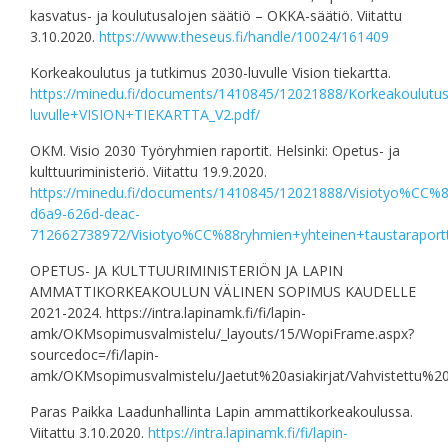
kasvatus- ja koulutusalojen säätiö – OKKA-säätiö. Viitattu
3.10.2020.
https://www.theseus.fi/handle/10024/161409
Korkeakoulutus ja tutkimus 2030-luvulle Vision tiekartta.
https://minedu.fi/documents/1410845/12021888/Korkeakoulutu
luvulle+VISION+TIEKARTTA_V2.pdf/
OKM. Visio 2030 Työryhmien raportit. Helsinki: Opetus- ja
kulttuuriministeriö. Viitattu 19.9.2020.
https://minedu.fi/documents/1410845/12021888/Visiotyo%CC%88
d6a9-626d-deac-
712662738972/Visiotyo%CC%88ryhmien+yhteinen+taustaraportti
OPETUS- JA KULTTUURIMINISTERIÖN JA LAPIN
AMMATTIKORKEAKOULUN VÄLINEN SOPIMUS KAUDELLE
2021-2024. https://intra.lapinamk.fi/fi/lapin-
amk/OKMsopimusvalmistelu/_layouts/15/WopiFrame.aspx?
sourcedoc=/fi/lapin-
amk/OKMsopimusvalmistelu/Jaetut%20asiakirjat/Vahvistettu
Paras Paikka Laadunhallinta Lapin ammattikorkeakoulussa.
Viitattu 3.10.2020.
https://intra.lapinamk.fi/fi/lapin-