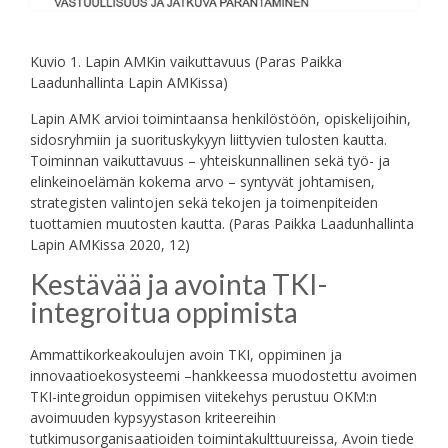
Kuvio 1. Lapin AMKin vaikuttavuus (Paras Paikka
Laadunhallinta Lapin AMKissa)
Lapin AMK arvioi toimintaansa henkilöstöön, opiskelijoihin,
sidosryhmiin ja suorituskykyyn liittyvien tulosten kautta.
Toiminnan vaikuttavuus – yhteiskunnallinen sekä työ- ja
elinkeinoelämän kokema arvo – syntyvät johtamisen,
strategisten valintojen sekä tekojen ja toimenpiteiden
tuottamien muutosten kautta. (Paras Paikka Laadunhallinta
Lapin AMKissa 2020, 12)
Kestävää ja avointa TKI-
integroitua oppimista
Ammattikorkeakoulujen avoin TKI, oppiminen ja
innovaatioekosysteemi –hankkeessa muodostettu avoimen
TKI-integroidun oppimisen viitekehys perustuu OKM:n
avoimuuden kypsyystason kriteereihin
tutkimusorganisaatioiden toimintakulttuureissa, Avoin tiede