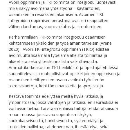
Avoin oppiminen ja TKI-toiminta on integroitu luontevasti,
mikä näkyy avoimena yhteistyönä – käytäntöjen,
osaamisen ja resurssien jakamisena. Avoimen TKI-
integroidun oppimisen perustana ovat eri osapuolten
välinen luottamus, vuorovaikutus ja sitoutuminen.
Parhaimmillaan TKI-toiminta integroituu osaamisen
kehittämiseen yksilöiden ja työelämän tarpeisiin (Arene
2020). Avoin TKI-integroitu oppiminen (TKIO) edistää
avoimuutta lisäämällä työelämäläheistä toimintaa ja
alueellista sekä yhteiskunnallista vaikuttavuutta.
Ammattikorkeakoulun TKI-henkilöstö ja opettajat yhdessä
suunnittelevat ja mahdollistavat opiskelijoiden oppimisen ja
osaamisen kehittymisen osana avoimia työelämän
toimeksiantoja, kehittämishankkeita ja -projekteja.
Kestävä toiminta edellyttää meiltä hyviä ratkaisuja
ympäristössä, jossa valintojen ja ratkaisujen seurauksia ei
voi täysin tietää. Tarvitaan erilaisia taitoja tehdä ratkaisuja
muun muassa joustavaa sopeutusmiskykyä,
kaukokatseisuutta, harkitsevuutta, systeemiälyä ja
tunteiden hallintaa, tahdonvoimaa, itsesäätelyä, sekä