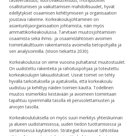
tasavertaisuus, vuorovaikutteisuus, monipuoliset
osallistumisen ja vaikuttamisen mahdollisuudet, hyvät
edellytykset osaamisen kehittymiseen ja organisaation
joustava rakenne. Korkeakoulujohtaminen on
asiantuntijaorganisaation johtamista, näin myös
ammattikorkeakoulussa. Tarvitaan muutosjohtamisen
osaamista sekä ihmis- ja osaamislähtöisen avoimen
toimintakulttuurin rakentamista avoimella tietopohjalla ja
sen analysoinnilla. (Vision tiekartta 2030)
Korkeakoulussa on viime vuosina puhaltanut muutostuulet.
On uudistettu rakenteita ja rahoituspohjaa ja toteutettu
korkeakoulujen lakiuudistukset. Useat toimet on tehty
hyvällä tarkoituksella ja ajatuksella, että korkeakoulu
uudistuu ja kehittyy näiden toimien kautta. Todellinen
muutos esimerkiksi kestävään ja avoimeen toimintaan
tapahtuu syvemmällä tasolla eli perusolettamusten ja
arvojen tasolla.
Korkeakoulutuksella on myös suuri merkitys yhteiskunnan
ja alueen uudistamisessa, uuden tiedon tuottamisessa ja
siirtämisessä käytäntöön. Strategiat kuvaavat tahtotilaa