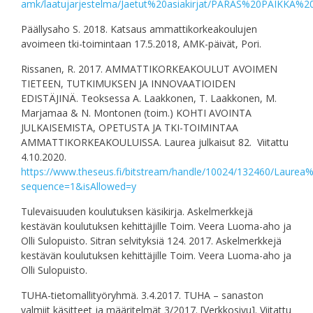
amk/laatujarjestelma/Jaetut%20asiakirjat/PARAS%20PAIKKA%2
Päällysaho S. 2018. Katsaus ammattikorkeakoulujen
avoimeen tki-toimintaan 17.5.2018, AMK-päivät, Pori.
Rissanen, R. 2017. AMMATTIKORKEAKOULUT AVOIMEN
TIETEEN, TUTKIMUKSEN JA INNOVAATIOIDEN
EDISTÄJINÄ. Teoksessa A. Laakkonen, T. Laakkonen, M.
Marjamaa & N. Montonen (toim.) KOHTI AVOINTA
JULKAISEMISTA, OPETUSTA JA TKI-TOIMINTAA
AMMATTIKORKEAKOULUISSA. Laurea julkaisut 82. Viitattu
4.10.2020.
https://www.theseus.fi/bitstream/handle/10024/132460/Laurea%
sequence=1&isAllowed=y
Tulevaisuuden koulutuksen käsikirja. Askelmerkkejä
kestävän koulutuksen kehittäjille Toim. Veera Luoma-aho ja
Olli Sulopuisto. Sitran selvityksiä 124. 2017. Askelmerkkejä
kestävän koulutuksen kehittäjille Toim. Veera Luoma-aho ja
Olli Sulopuisto.
TUHA-tietomallityöryhmä. 3.4.2017. TUHA – sanaston
valmiit käsitteet ja määritelmät 3/2017. [Verkkosivu]. Viitattu