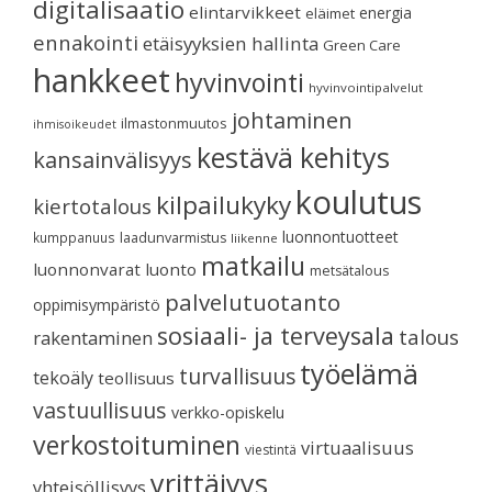
digitalisaatio
elintarvikkeet
energia
eläimet
ennakointi
etäisyyksien hallinta
Green Care
hankkeet
hyvinvointi
hyvinvointipalvelut
johtaminen
ilmastonmuutos
ihmisoikeudet
kestävä kehitys
kansainvälisyys
koulutus
kilpailukyky
kiertotalous
luonnontuotteet
kumppanuus
laadunvarmistus
liikenne
matkailu
luonnonvarat
luonto
metsätalous
palvelutuotanto
oppimisympäristö
sosiaali- ja terveysala
talous
rakentaminen
työelämä
turvallisuus
tekoäly
teollisuus
vastuullisuus
verkko-opiskelu
verkostoituminen
virtuaalisuus
viestintä
yrittäjyys
yhteisöllisyys