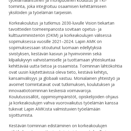
työelämälähtöinen ja monipuolinen koulutus ja TKI-
toiminta, joka integroituu osaamisen kehittämiseen
yksilöiden ja työelämän tarpeisiin.
Korkeakoulutus ja tutkimus 2030-luvulle Vision tiekartan
tavoitteiden toimeenpanosta sovitaan opetus- ja
kulttuuriministeriön (OKM) ja korkeakoulujen välisessä
sopimuksessa vuosille 2021–2024. Lapin AMK on
sopimuksessaan sitoutunut luomaan edellytyksiä
sivistyksen, kestävän kasvun ja hyvinvoinnin sekä
kilpailukyvyn vahvistamiselle ja tuottamaan yhteiskuntaa
kehittävää uutta tietoa ja osaamista. Toiminnan lähtökohtia
ovat uusin käytettävissä oleva tieto, kestävä kehitys,
kansainvälisyys ja globaali vastuu. Monialainen yhteistyö ja
avoimet toimintatavat ovat tutkimuksen, koulutuksen ja
innovaatiotoiminnan keskeisiä voimavaroja.
Koulutussisällöt, oppimisympäristöt, opiskelijoiden ohjaus
ja korkeakoulujen vahva vuorovaikutus työelämän kanssa
tukevat Lapin AMK:ista valmistuvien työelämään
sijoittumista.
Kestävän toiminnan edistäminen on korkeakoulujen