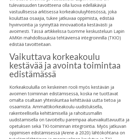
tulevaisuuden tavoitteena olla luova edelläkävijä
vastuullisessa arktisessa korkeakouluyhteisössä, joka
kouluttaa osaajia, tukee jatkuvaa oppimista, edistää
hyvinvointia ja synnyttää innovaatioita kestävästi ja
avoimesti. Tässä artikkelissa tuomme keskusteluun Lapin
AMKin mahdollisuuksia tehtäviensä integroinnilla (TKIO)
edistää tavoitteitaan.
Vaikuttava korkeakoulu
kestävää ja avointa toimintaa
edistämässä
Korkeakouluilla on keskeinen rooli myös kestävän ja
avoimen toiminnan edistämisessä, koska ne tuottavat
omalta osaltaan yhteiskuntaa kehittävää uutta tietoa ja
osaamista. Ammattikorkeakoulu-uudistuksella,
rakenteellisella kehittämisellä ja rahoitusmallin
uudistamisella on tavoiteltu parempaa aluevaikuttavuutta ja
opetuksen sekä TKI-toiminnan integrointia. Myös jatkuvan
oppimisen edistämisessä (Arene a 2020) lähtökohtana on