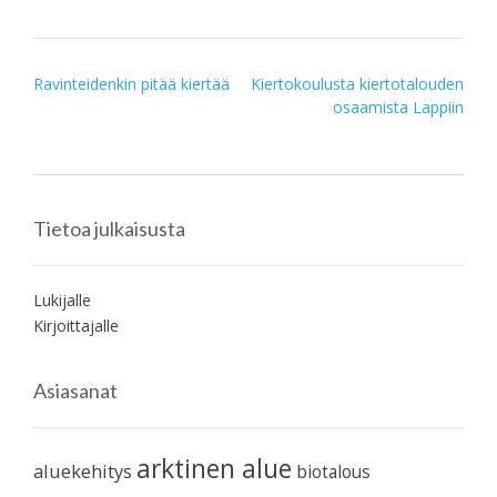
Post
Ravinteidenkin pitää kiertää
Kiertokoulusta kiertotalouden
osaamista Lappiin
navigation
Tietoa julkaisusta
Lukijalle
Kirjoittajalle
Asiasanat
arktinen alue
aluekehitys
biotalous