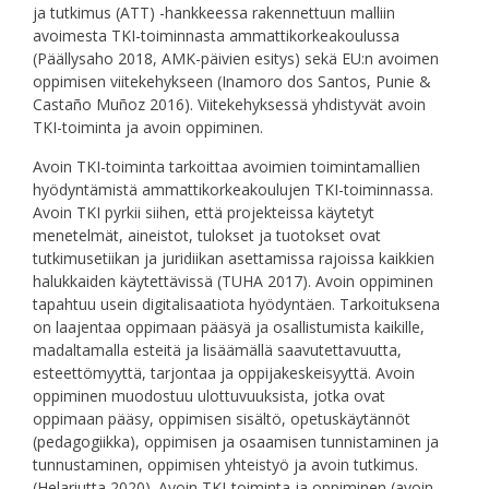
ja tutkimus (ATT) -hankkeessa rakennettuun malliin
avoimesta TKI-toiminnasta ammattikorkeakoulussa
(Päällysaho 2018, AMK-päivien esitys) sekä EU:n avoimen
oppimisen viitekehykseen (Inamoro dos Santos, Punie &
Castaño Muñoz 2016). Viitekehyksessä yhdistyvät avoin
TKI-toiminta ja avoin oppiminen.
Avoin TKI-toiminta tarkoittaa avoimien toimintamallien
hyödyntämistä ammattikorkeakoulujen TKI-toiminnassa.
Avoin TKI pyrkii siihen, että projekteissa käytetyt
menetelmät, aineistot, tulokset ja tuotokset ovat
tutkimusetiikan ja juridiikan asettamissa rajoissa kaikkien
halukkaiden käytettävissä (TUHA 2017). Avoin oppiminen
tapahtuu usein digitalisaatiota hyödyntäen. Tarkoituksena
on laajentaa oppimaan pääsyä ja osallistumista kaikille,
madaltamalla esteitä ja lisäämällä saavutettavuutta,
esteettömyyttä, tarjontaa ja oppijakeskeisyyttä. Avoin
oppiminen muodostuu ulottuvuuksista, jotka ovat
oppimaan pääsy, oppimisen sisältö, opetuskäytännöt
(pedagogiikka), oppimisen ja osaamisen tunnistaminen ja
tunnustaminen, oppimisen yhteistyö ja avoin tutkimus.
(Helariutta 2020). Avoin TKI-toiminta ja oppiminen (avoin