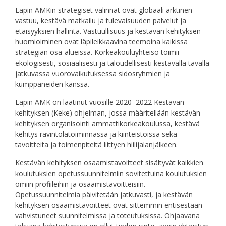
Lapin AMKin strategiset valinnat ovat globaali arktinen
vastuu, kestävä matkailu ja tulevaisuuden palvelut ja
etäisyyksien hallinta. Vastuullisuus ja kestävän kehityksen
huomioiminen ovat läpileikkaavina teemoina kaikissa
strategian osa-alueissa. Korkeakouluyhteisö toimii
ekologisesti, sosiaalisesti ja taloudellisesti kestävällä tavalla
jatkuvassa vuorovaikutuksessa sidosryhmien ja
kumppaneiden kanssa.
Lapin AMK on laatinut vuosille 2020–2022 Kestävän
kehityksen (Keke) ohjelman, jossa määritellään kestävän
kehityksen organisointi ammattikorkeakoulussa, kestävä
kehitys ravintolatoiminnassa ja kiinteistöissä sekä
tavoitteita ja toimenpiteitä liittyen hiilijalanjälkeen.
Kestävän kehityksen osaamistavoitteet sisältyvät kaikkien
koulutuksien opetussuunnitelmiin sovitettuina koulutuksien
omiin profiileihin ja osaamistavoitteisiin.
Opetussuunnitelmia päivitetään jatkuvasti, ja kestävän
kehityksen osaamistavoitteet ovat sittemmin entisestään
vahvistuneet suunnitelmissa ja toteutuksissa. Ohjaavana