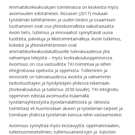
Ammattikorkeakoulujen toiminnassa on keskeistä myös
avoimuuden edistäminen. Rissasen (2017) mukaan
työelämän kehittäminen ja uuden tiedon ja osaamisen
tuottaminen ovat osa yhteiskunnallista vaikuttavuutta.
Avoin tieto, tutkimus ja innovaatiot synnyttävät uusia
tuotteita, palveluja ja liiketoimintamalleja. Avoin tutkimus,
kokeilut ja yhteiskehittäminen ovat
ammattikorkeakoulukulttuurille tulevaisuudessa yhä
vahvempia tekijöitä – myös korkeakouluoppimisessa.
Avoimuus on osa vastuullista TKI-toimintaa ja siihen
integroituvaa opetusta ja oppimista. Tutkiminen ja
innovointi on tulevaisuudessa avointa ja vahvemmin
tiedontuottajien ja hyödyntäjien yhdessä tekemään.
(Korkeakoulutus ja tutkimus 2030-luvulle). TKI-integroitu
oppiminen edistää avoimuutta lisäämällä
työelämäyhteistyötä (työelämälähtöistä ja -läheistä
toimintaa) eli huomioidaan alueen ja työelämän tarpeet ja
toimitaan yhdessä työelämän kanssa niihin vastaamiseksi.
Avoimuus synnyttää myös kestävyyttä: oppimateriaalien,
tutkimusmenetelmien, tutkimusaineistojen ja -tulosten