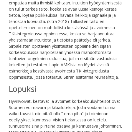
empatiaa muita ihmisiä kohtaan. Intuition hyödyntämisestä
on tullut tärkeä taito, koska se avaa uusia keinoja kerätä
tietoa, löytää poikkeuksia, havaita heikkoja signaaleja ja
tehostaa luovuutta. (Sitra 2018) Tällaisten taitojen
opetteleminen on mahdollista kestävässä ja avoimessa
TKI-integroidussa oppimisessa, koska se harjaannuttaa
yhdistämään intuitiota ja tietoista päättelyä eli järkeä.
Sirpaleisten opittavien yksittäisten oppiaineiden sijaan
korkeakoulussa harjoitellaan yhdessä mahdottomalta
tuntuvien ongelmien ratkaisua, joihin etsitään vastauksia
kokeillen ja testaten. Lapin AMKista on löydettävissä
esimerkkejä kestävästä avoimesta TKI-integroidusta
oppimisesta, jossa toteutuu Sitran esittämiä reunaehtoja.
Lopuksi
Hyvinvoivat, kestävät ja avoimet korkeakouluyhteisöt ovat
Suomen voimavara ja kilpailutekijä. Jotta voidaan toimia
vaikuttavasti, niin pitää olla ” oma piha” ja toiminnan
edellytykset kunnossa. Vision tiekartassa on lueteltu
tunnusomaisina piirteinä osaava ja kannustava johtaminen,