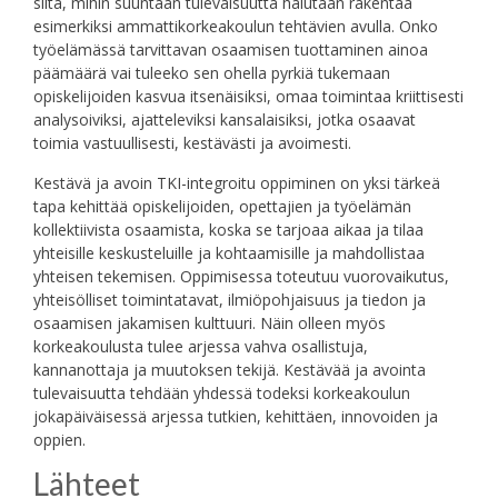
siitä, mihin suuntaan tulevaisuutta halutaan rakentaa
esimerkiksi ammattikorkeakoulun tehtävien avulla. Onko
työelämässä tarvittavan osaamisen tuottaminen ainoa
päämäärä vai tuleeko sen ohella pyrkiä tukemaan
opiskelijoiden kasvua itsenäisiksi, omaa toimintaa kriittisesti
analysoiviksi, ajatteleviksi kansalaisiksi, jotka osaavat
toimia vastuullisesti, kestävästi ja avoimesti.
Kestävä ja avoin TKI-integroitu oppiminen on yksi tärkeä
tapa kehittää opiskelijoiden, opettajien ja työelämän
kollektiivista osaamista, koska se tarjoaa aikaa ja tilaa
yhteisille keskusteluille ja kohtaamisille ja mahdollistaa
yhteisen tekemisen. Oppimisessa toteutuu vuorovaikutus,
yhteisölliset toimintatavat, ilmiöpohjaisuus ja tiedon ja
osaamisen jakamisen kulttuuri. Näin olleen myös
korkeakoulusta tulee arjessa vahva osallistuja,
kannanottaja ja muutoksen tekijä. Kestävää ja avointa
tulevaisuutta tehdään yhdessä todeksi korkeakoulun
jokapäiväisessä arjessa tutkien, kehittäen, innovoiden ja
oppien.
Lähteet