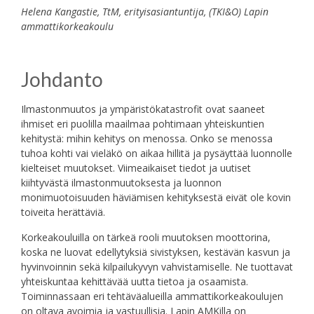
Helena Kangastie, TtM, erityisasiantuntija, (TKI&O) Lapin
ammattikorkeakoulu
Johdanto
Ilmastonmuutos ja ympäristökatastrofit ovat saaneet
ihmiset eri puolilla maailmaa pohtimaan yhteiskuntien
kehitystä: mihin kehitys on menossa. Onko se menossa
tuhoa kohti vai vieläkö on aikaa hillitä ja pysäyttää luonnolle
kielteiset muutokset. Viimeaikaiset tiedot ja uutiset
kiihtyvästä ilmastonmuutoksesta ja luonnon
monimuotoisuuden häviämisen kehityksestä eivät ole kovin
toiveita herättäviä.
Korkeakouluilla on tärkeä rooli muutoksen moottorina,
koska ne luovat edellytyksiä sivistyksen, kestävän kasvun ja
hyvinvoinnin sekä kilpailukyvyn vahvistamiselle. Ne tuottavat
yhteiskuntaa kehittävää uutta tietoa ja osaamista.
Toiminnassaan eri tehtäväalueilla ammattikorkeakoulujen
on oltava avoimia ja vastuullisia. Lapin AMKilla on