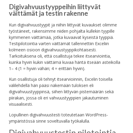
Digivahvuustyyppeihin liittyvät
väittämät ja testin rakenne
Kun digivahvuustyypit ja niihin liittyvät kuvaukset olimme
työstäneet, rakensimme niiden pohjalta kullekin tyypille
kymmenen väittämää, jotka kuvaavat kyseistä tyyppiä.
Testipilotointia varten väittämät tallennettiin Exceliin
kolmeen osioon digivahvuustyyppikohtaisesti.
Tarkoituksena oli, että osallistuja tekee itsearviointia,
kuinka hyvin kukin väittämä kuvaa häntä itseään asteikolla
1– 4 (1 = hyvin vähän; 4 = erittäin hyvin).
Kun osallistuja oli tehnyt itsearvioinnin, Excelin toisella
välilehdellä hän pääsi näkemään tuloksen eli
digivahvuustyyppinsä, siihen liittyvän pistemäärän sekä
piirakan, jossa oli eri vahvuustyyppien jakautuminen
visuaalisesti.
Lopullinen digivahvuustesti toteutetaan WordPress-
ympäristössä sinne soveltuvalla työkalulla.
Digivahvuustestin pilotointia