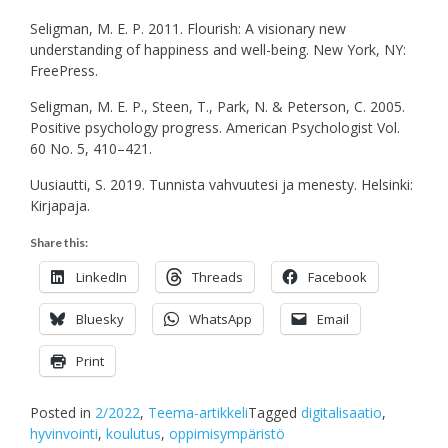
Seligman, M. E. P. 2011. Flourish: A visionary new
understanding of happiness and well-being. New York, NY:
FreePress.
Seligman, M. E. P., Steen, T., Park, N. & Peterson, C. 2005.
Positive psychology progress. American Psychologist Vol.
60 No. 5, 410–421.
Uusiautti, S. 2019. Tunnista vahvuutesi ja menesty. Helsinki:
Kirjapaja.
Share this:
LinkedIn
Threads
Facebook
Bluesky
WhatsApp
Email
Print
Posted in
2/2022
,
Teema-artikkeli
Tagged
digitalisaatio
,
hyvinvointi
,
koulutus
,
oppimisympäristö