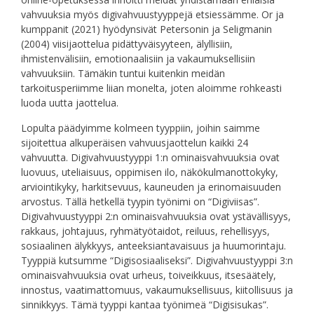
vahvuuksia myös digivahvuustyyppejä etsiessämme. Or ja
kumppanit (2021) hyödynsivät Petersonin ja Seligmanin
(2004) viisijaottelua pidättyväisyyteen, älyllisiin,
ihmistenvälisiin, emotionaalisiin ja vakaumuksellisiin
vahvuuksiin. Tämäkin tuntui kuitenkin meidän
tarkoitusperiimme liian monelta, joten aloimme rohkeasti
luoda uutta jaottelua.
Lopulta päädyimme kolmeen tyyppiin, joihin saimme
sijoitettua alkuperäisen vahvuusjaottelun kaikki 24
vahvuutta. Digivahvuustyyppi 1:n ominaisvahvuuksia ovat
luovuus, uteliaisuus, oppimisen ilo, näkökulmanottokyky,
arviointikyky, harkitsevuus, kauneuden ja erinomaisuuden
arvostus. Tällä hetkellä tyypin työnimi on “Digiviisas”.
Digivahvuustyyppi 2:n ominaisvahvuuksia ovat ystävällisyys,
rakkaus, johtajuus, ryhmätyötaidot, reiluus, rehellisyys,
sosiaalinen älykkyys, anteeksiantavaisuus ja huumorintaju.
Tyyppiä kutsumme “Digisosiaaliseksi”. Digivahvuustyyppi 3:n
ominaisvahvuuksia ovat urheus, toiveikkuus, itsesäätely,
innostus, vaatimattomuus, vakaumuksellisuus, kiitollisuus ja
sinnikkyys. Tämä tyyppi kantaa työnimeä “Digisisukas”.