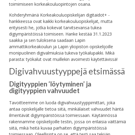
toimimiseen korkeakouluopintojen osana.
Kohderyhmänä Korkeakouluopiskelijan digitaidot+ -
hankkeessa ovat kaikki korkeakouluopiskelijat, mutta
erityisesti he, jotka kokevat tarvitsevansa tukea
digiympäristöissä toimiseen. Hanke kestää 31.1.2023
saakka ja sen tuloksena saadaan Lapin
ammattikorkeakoulun ja Lapin yliopiston opiskelijoille
monipuolinen digivalmiuksia tukeva työkalupakki. Mikä
parasta: työkalut ovat muillekin avoimesti käytettävissä!
Digivahvuustyyppejä etsimässä
Digityyppien ‘löytyminen’ ja
digityyppien vahvuudet
Tavoitteemme on luoda digivahvuustyyppimittari, joka
antaa opiskelijalle tietoa siitä, minkälaiset vahvuudet häntä
ilmentävät digiympäristöissä toimiessaan. Käytännössä
rakennamme opiskelijoille testin, jossa on erilaisia väittämiä
siitä, mikä heitä kuvaa parhaiten digiympäristöissä
toimiessaan. Oleellisinta on se, että testi saa tekijän