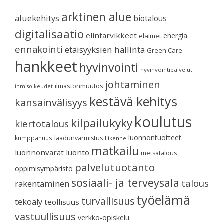
arktinen alue
aluekehitys
biotalous
digitalisaatio
elintarvikkeet
energia
eläimet
ennakointi
etäisyyksien hallinta
Green Care
hankkeet
hyvinvointi
hyvinvointipalvelut
johtaminen
ilmastonmuutos
ihmisoikeudet
kestävä kehitys
kansainvälisyys
koulutus
kilpailukyky
kiertotalous
luonnontuotteet
kumppanuus
laadunvarmistus
liikenne
matkailu
luonnonvarat
luonto
metsätalous
palvelutuotanto
oppimisympäristö
sosiaali- ja terveysala
talous
rakentaminen
työelämä
turvallisuus
tekoäly
teollisuus
vastuullisuus
verkko-opiskelu