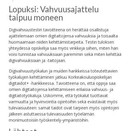
Lopuksi: Vahvuusajattelu
taipuu moneen
Digivahvuustestin tavoitteena on herättää osallistuja
ajattelemaan omien digitaitojensa vahvuuksia ja toisaalta
huomaamaan niiden kehittämistarpeita. Testin tuloksen
yhteydessä opiskelija saa myös vinkkejä siihen, miten hän
voisi tunnistaa vahvuuksiaan paremmin sekä miten kehittää
digivahvuuksiaan ja -taitojaan.
Digivahvuustyökalun ja muiden hankkeissa toteutettavien
työkalujen kehittäminen jatkuu Korkeakouluopiskelijan
digitaidot+ -hankkeessa. Tavoitteena on, että oppija saa
omien digitaitojensa kehittämiseen erilaisia vahvuus- ja
digitaitotyökaluja. Uskomme, että työkalut tuottavat
varmuutta ja hyvinvointia opintoihin sekä evästävät myös
tulevaisuuteen: samat taidot ovat tarpeen myös opintojen
jälkeen astuttaessa tulevaisuuden työelämän
monimuotoisiin työskentely-ympäristöihin.