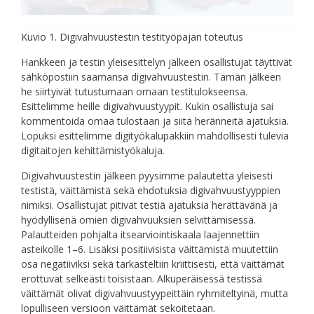
Kuvio 1. Digivahvuustestin testityöpajan toteutus
Hankkeen ja testin yleisesittelyn jälkeen osallistujat täyttivät
sähköpostiin saamansa digivahvuustestin. Tämän jälkeen
he siirtyivät tutustumaan omaan testitulokseensa.
Esittelimme heille digivahvuustyypit. Kukin osallistuja sai
kommentoida omaa tulostaan ja siitä heränneitä ajatuksia.
Lopuksi esittelimme digityökalupakkiin mahdollisesti tulevia
digitaitojen kehittämistyökaluja.
Digivahvuustestin jälkeen pyysimme palautetta yleisesti
testistä, väittämistä sekä ehdotuksia digivahvuustyyppien
nimiksi. Osallistujat pitivät testiä ajatuksia herättävänä ja
hyödyllisenä omien digivahvuuksien selvittämisessä.
Palautteiden pohjalta itsearviointiskaala laajennettiin
asteikolle 1–6. Lisäksi positiivisista väittämistä muutettiin
osa negatiiviksi sekä tarkasteltiin kriittisesti, että väittämät
erottuvat selkeästi toisistaan. Alkuperäisessä testissä
väittämät olivat digivahvuustyypeittäin ryhmiteltyinä, mutta
lopulliseen versioon väittämät sekoitetaan.