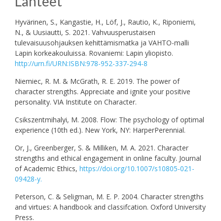
Lähteet
Hyvärinen, S., Kangastie, H., Löf, J., Rautio, K., Riponiemi,
N., & Uusiautti, S. 2021. Vahvuusperustaisen
tulevaisuusohjauksen kehittämismatka ja VAHTO-malli
Lapin korkeakouluissa. Rovaniemi: Lapin yliopisto.
http://urn.fi/URN:ISBN:978-952-337-294-8
Niemiec, R. M. & McGrath, R. E. 2019. The power of
character strengths. Appreciate and ignite your positive
personality. VIA Institute on Character.
Csikszentmihalyi, M. 2008. Flow: The psychology of optimal
experience (10th ed.). New York, NY: HarperPerennial.
Or, J., Greenberger, S. & Milliken, M. A. 2021. Character
strengths and ethical engagement in online faculty. Journal
of Academic Ethics,
https://doi.org/10.1007/s10805-021-
09428-y.
Peterson, C. & Seligman, M. E. P. 2004. Character strengths
and virtues: A handbook and classifcation. Oxford University
Press.