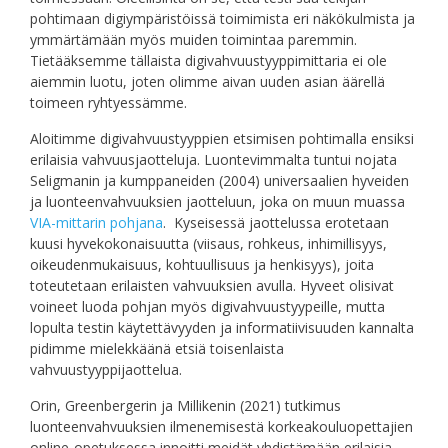
pohtimaan digiympäristöissä toimimista eri näkökulmista ja
ymmärtämään myös muiden toimintaa paremmin.
Tietääksemme tällaista digivahvuustyyppimittaria ei ole
aiemmin luotu, joten olimme aivan uuden asian äärellä
toimeen ryhtyessämme.
Aloitimme digivahvuustyyppien etsimisen pohtimalla ensiksi
erilaisia vahvuusjaotteluja. Luontevimmalta tuntui nojata
Seligmanin ja kumppaneiden (2004) universaalien hyveiden
ja luonteenvahvuuksien jaotteluun, joka on muun muassa
VIA-mittarin pohjana
. Kyseisessä jaottelussa erotetaan
kuusi hyvekokonaisuutta (viisaus, rohkeus, inhimillisyys,
oikeudenmukaisuus, kohtuullisuus ja henkisyys), joita
toteutetaan erilaisten vahvuuksien avulla. Hyveet olisivat
voineet luoda pohjan myös digivahvuustyypeille, mutta
lopulta testin käytettävyyden ja informatiivisuuden kannalta
pidimme mielekkäänä etsiä toisenlaista
vahvuustyyppijaottelua.
Orin, Greenbergerin ja Millikenin (2021) tutkimus
luonteenvahvuuksien ilmenemisestä korkeakouluopettajien
online-opetuksessa innoitti meidät yhdistämään erilaisia