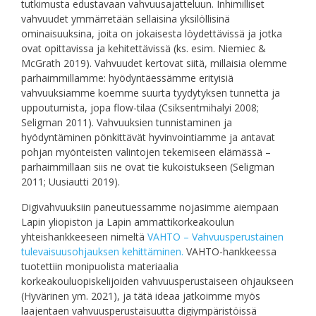
tutkimusta edustavaan vahvuusajatteluun. Inhimilliset
vahvuudet ymmärretään sellaisina yksilöllisinä
ominaisuuksina, joita on jokaisesta löydettävissä ja jotka
ovat opittavissa ja kehitettävissä (ks. esim. Niemiec &
McGrath 2019). Vahvuudet kertovat siitä, millaisia olemme
parhaimmillamme: hyödyntäessämme erityisiä
vahvuuksiamme koemme suurta tyydytyksen tunnetta ja
uppoutumista, jopa flow-tilaa (Csiksentmihalyi 2008;
Seligman 2011). Vahvuuksien tunnistaminen ja
hyödyntäminen pönkittävät hyvinvointiamme ja antavat
pohjan myönteisten valintojen tekemiseen elämässä –
parhaimmillaan siis ne ovat tie kukoistukseen (Seligman
2011; Uusiautti 2019).
Digivahvuuksiin paneutuessamme nojasimme aiempaan
Lapin yliopiston ja Lapin ammattikorkeakoulun
yhteishankkeeseen nimeltä
VAHTO – Vahvuusperustainen
tulevaisuusohjauksen kehittäminen.
VAHTO-hankkeessa
tuotettiin monipuolista materiaalia
korkeakouluopiskelijoiden vahvuusperustaiseen ohjaukseen
(Hyvärinen ym. 2021), ja tätä ideaa jatkoimme myös
laajentaen vahvuusperustaisuutta digiympäristöissä