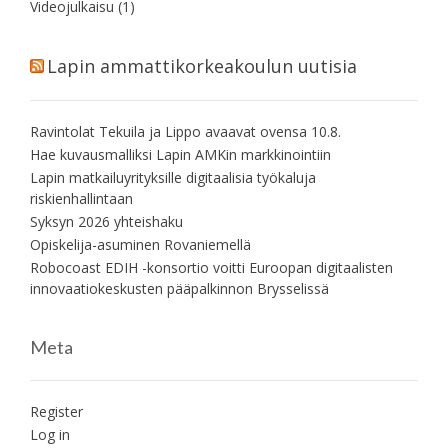
Videojulkaisu
(1)
Lapin ammattikorkeakoulun uutisia
Ravintolat Tekuila ja Lippo avaavat ovensa 10.8.
Hae kuvausmalliksi Lapin AMKin markkinointiin
Lapin matkailuyrityksille digitaalisia työkaluja
riskienhallintaan
Syksyn 2026 yhteishaku
Opiskelija-asuminen Rovaniemellä
Robocoast EDIH -konsortio voitti Euroopan digitaalisten
innovaatiokeskusten pääpalkinnon Brysselissä
Meta
Register
Log in