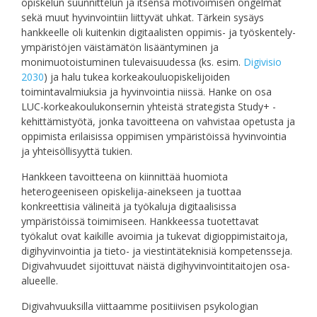
opiskelun suunnittelun ja itsensä motivoimisen ongelmat
sekä muut hyvinvointiin liittyvät uhkat. Tärkein sysäys
hankkeelle oli kuitenkin digitaalisten oppimis- ja työskentely-
ympäristöjen väistämätön lisääntyminen ja
monimuotoistuminen tulevaisuudessa (ks. esim.
Digivisio
2030
) ja halu tukea korkeakouluopiskelijoiden
toimintavalmiuksia ja hyvinvointia niissä. Hanke on osa
LUC-korkeakoulukonsernin yhteistä strategista Study+ -
kehittämistyötä, jonka tavoitteena on vahvistaa opetusta ja
oppimista erilaisissa oppimisen ympäristöissä hyvinvointia
ja yhteisöllisyyttä tukien.
Hankkeen tavoitteena on kiinnittää huomiota
heterogeeniseen opiskelija-ainekseen ja tuottaa
konkreettisia välineitä ja työkaluja digitaalisissa
ympäristöissä toimimiseen. Hankkeessa tuotettavat
työkalut ovat kaikille avoimia ja tukevat digioppimistaitoja,
digihyvinvointia ja tieto- ja viestintäteknisiä kompetensseja.
Digivahvuudet sijoittuvat näistä digihyvinvointitaitojen osa-
alueelle.
Digivahvuuksilla viittaamme positiivisen psykologian