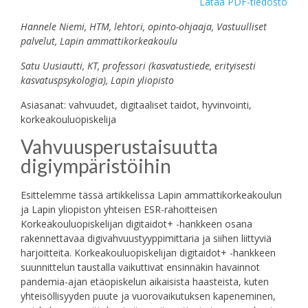
Lataa PDF-tiedosto
Hannele Niemi, HTM, lehtori, opinto-ohjaaja, Vastuulliset
palvelut, Lapin ammattikorkeakoulu
Satu Uusiautti, KT, professori (kasvatustiede, erityisesti
kasvatuspsykologia), Lapin yliopisto
Asiasanat: vahvuudet, digitaaliset taidot, hyvinvointi,
korkeakouluopiskelija
Vahvuusperustaisuutta
digiympäristöihin
Esittelemme tässä artikkelissa Lapin ammattikorkeakoulun
ja Lapin yliopiston yhteisen ESR-rahoitteisen
Korkeakouluopiskelijan digitaidot+ -hankkeen osana
rakennettavaa digivahvuustyyppimittaria ja siihen liittyviä
harjoitteita. Korkeakouluopiskelijan digitaidot+ -hankkeen
suunnittelun taustalla vaikuttivat ensinnäkin havainnot
pandemia-ajan etäopiskelun aikaisista haasteista, kuten
yhteisöllisyyden puute ja vuorovaikutuksen kapeneminen,