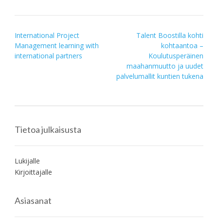
Post
International Project
Talent Boostilla kohti
Management learning with
kohtaantoa –
navigation
international partners
Koulutusperäinen
maahanmuutto ja uudet
palvelumallit kuntien tukena
Tietoa julkaisusta
Lukijalle
Kirjoittajalle
Asiasanat