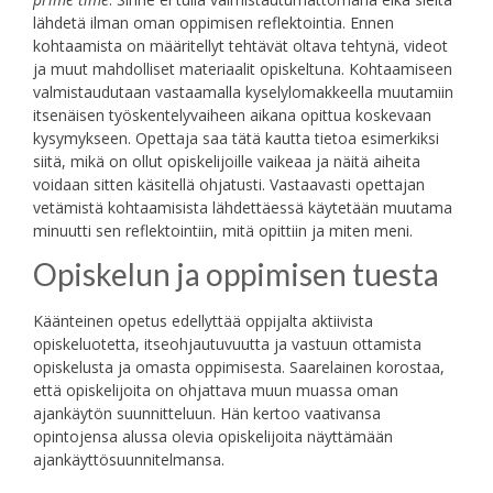
lähdetä ilman oman oppimisen reflektointia. Ennen
kohtaamista on määritellyt tehtävät oltava tehtynä, videot
ja muut mahdolliset materiaalit opiskeltuna. Kohtaamiseen
valmistaudutaan vastaamalla kyselylomakkeella muutamiin
itsenäisen työskentelyvaiheen aikana opittua koskevaan
kysymykseen. Opettaja saa tätä kautta tietoa esimerkiksi
siitä, mikä on ollut opiskelijoille vaikeaa ja näitä aiheita
voidaan sitten käsitellä ohjatusti. Vastaavasti opettajan
vetämistä kohtaamisista lähdettäessä käytetään muutama
minuutti sen reflektointiin, mitä opittiin ja miten meni.
Opiskelun ja oppimisen tuesta
Käänteinen opetus edellyttää oppijalta aktiivista
opiskeluotetta, itseohjautuvuutta ja vastuun ottamista
opiskelusta ja omasta oppimisesta. Saarelainen korostaa,
että opiskelijoita on ohjattava muun muassa oman
ajankäytön suunnitteluun. Hän kertoo vaativansa
opintojensa alussa olevia opiskelijoita näyttämään
ajankäyttösuunnitelmansa.