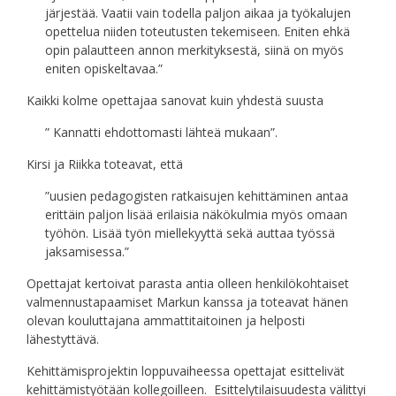
järjestää. Vaatii vain todella paljon aikaa ja työkalujen
opettelua niiden toteutusten tekemiseen. Eniten ehkä
opin palautteen annon merkityksestä, siinä on myös
eniten opiskeltavaa.”
Kaikki kolme opettajaa sanovat kuin yhdestä suusta
” Kannatti ehdottomasti lähteä mukaan”.
Kirsi ja Riikka toteavat, että
”uusien pedagogisten ratkaisujen kehittäminen antaa
erittäin paljon lisää erilaisia näkökulmia myös omaan
työhön. Lisää työn miellekyyttä sekä auttaa työssä
jaksamisessa.”
Opettajat kertoivat parasta antia olleen henkilökohtaiset
valmennustapaamiset Markun kanssa ja toteavat hänen
olevan kouluttajana ammattitaitoinen ja helposti
lähestyttävä.
Kehittämisprojektin loppuvaiheessa opettajat esittelivät
kehittämistyötään kollegoilleen. Esittelytilaisuudesta välittyi