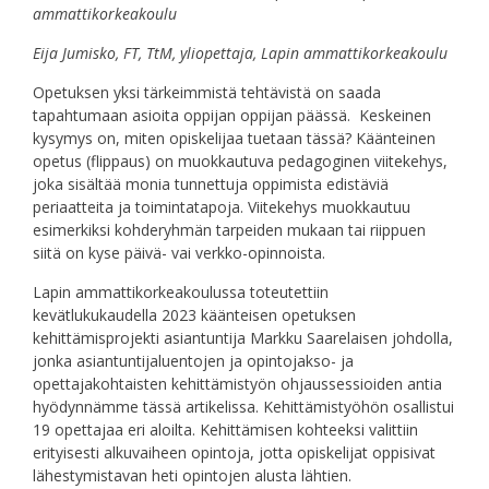
ammattikorkeakoulu
Eija Jumisko, FT, TtM, yliopettaja, Lapin ammattikorkeakoulu
Opetuksen yksi tärkeimmistä tehtävistä on saada
tapahtumaan asioita oppijan oppijan päässä. Keskeinen
kysymys on, miten opiskelijaa tuetaan tässä? Käänteinen
opetus (flippaus) on muokkautuva pedagoginen viitekehys,
joka sisältää monia tunnettuja oppimista edistäviä
periaatteita ja toimintatapoja. Viitekehys muokkautuu
esimerkiksi kohderyhmän tarpeiden mukaan tai riippuen
siitä on kyse päivä- vai verkko-opinnoista.
Lapin ammattikorkeakoulussa toteutettiin
kevätlukukaudella 2023 käänteisen opetuksen
kehittämisprojekti asiantuntija Markku Saarelaisen johdolla,
jonka asiantuntijaluentojen ja opintojakso- ja
opettajakohtaisten kehittämistyön ohjaussessioiden antia
hyödynnämme tässä artikelissa. Kehittämistyöhön osallistui
19 opettajaa eri aloilta. Kehittämisen kohteeksi valittiin
erityisesti alkuvaiheen opintoja, jotta opiskelijat oppisivat
lähestymistavan heti opintojen alusta lähtien.