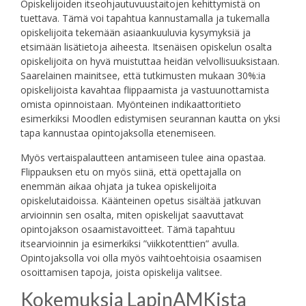
Opiskelijoiden itseohjautuvuustaitojen kehittymistä on
tuettava. Tämä voi tapahtua kannustamalla ja tukemalla
opiskelijoita tekemään asiaankuuluvia kysymyksiä ja
etsimään lisätietoja aiheesta. Itsenäisen opiskelun osalta
opiskelijoita on hyvä muistuttaa heidän velvollisuuksistaan.
Saarelainen mainitsee, että tutkimusten mukaan 30%:ia
opiskelijoista kavahtaa flippaamista ja vastuunottamista
omista opinnoistaan. Myönteinen indikaattoritieto
esimerkiksi Moodlen edistymisen seurannan kautta on yksi
tapa kannustaa opintojaksolla etenemiseen.
Myös vertaispalautteen antamiseen tulee aina opastaa.
Flippauksen etu on myös siinä, että opettajalla on
enemmän aikaa ohjata ja tukea opiskelijoita
opiskelutaidoissa. Käänteinen opetus sisältää jatkuvan
arvioinnin sen osalta, miten opiskelijat saavuttavat
opintojakson osaamistavoitteet. Tämä tapahtuu
itsearvioinnin ja esimerkiksi ”viikkotenttien” avulla.
Opintojaksolla voi olla myös vaihtoehtoisia osaamisen
osoittamisen tapoja, joista opiskelija valitsee.
Kokemuksia LapinAMKista