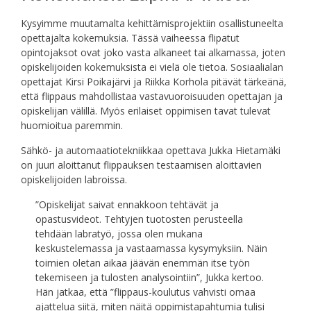
Kysyimme muutamalta kehittämisprojektiin osallistuneelta
opettajalta kokemuksia. Tässä vaiheessa flipatut
opintojaksot ovat joko vasta alkaneet tai alkamassa, joten
opiskelijoiden kokemuksista ei vielä ole tietoa. Sosiaalialan
opettajat Kirsi Poikajärvi ja Riikka Korhola pitävät tärkeänä,
että flippaus mahdollistaa vastavuoroisuuden opettajan ja
opiskelijan välillä. Myös erilaiset oppimisen tavat tulevat
huomioitua paremmin.
Sähkö- ja automaatiotekniikkaa opettava Jukka Hietamäki
on juuri aloittanut flippauksen testaamisen aloittavien
opiskelijoiden labroissa.
”Opiskelijat saivat ennakkoon tehtävät ja
opastusvideot. Tehtyjen tuotosten perusteella
tehdään labratyö, jossa olen mukana
keskustelemassa ja vastaamassa kysymyksiin. Näin
toimien oletan aikaa jäävän enemmän itse työn
tekemiseen ja tulosten analysointiin”, Jukka kertoo.
Hän jatkaa, että ”flippaus-koulutus vahvisti omaa
ajattelua siitä, miten näitä oppimistapahtumia tulisi