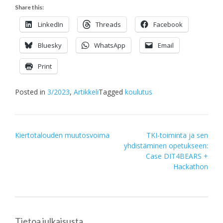
Share this:
LinkedIn
Threads
Facebook
Bluesky
WhatsApp
Email
Print
Posted in
3/2023
,
Artikkeli
Tagged
koulutus
Post
Kiertotalouden muutosvoima
TKI-toiminta ja sen
yhdistäminen opetukseen:
navigation
Case DIT4BEARS +
Hackathon
Tietoa julkaisusta