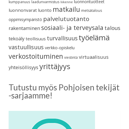
luonnontuotteet
kumppanuus
laadunvarmistus
liikenne
matkailu
luonnonvarat
luonto
metsätalous
palvelutuotanto
oppimisympäristö
sosiaali- ja terveysala
talous
rakentaminen
työelämä
turvallisuus
tekoäly
teollisuus
vastuullisuus
verkko-opiskelu
verkostoituminen
virtuaalisuus
viestintä
yrittäjyys
yhteisöllisyys
Tutustu myös Pohjoisen tekijät
-sarjaamme!