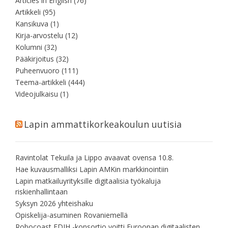
Articles in English
(76)
Artikkeli
(95)
Kansikuva
(1)
Kirja-arvostelu
(12)
Kolumni
(32)
Pääkirjoitus
(32)
Puheenvuoro
(111)
Teema-artikkeli
(444)
Videojulkaisu
(1)
Lapin ammattikorkeakoulun uutisia
Ravintolat Tekuila ja Lippo avaavat ovensa 10.8.
Hae kuvausmalliksi Lapin AMKin markkinointiin
Lapin matkailuyrityksille digitaalisia työkaluja
riskienhallintaan
Syksyn 2026 yhteishaku
Opiskelija-asuminen Rovaniemellä
Robocoast EDIH -konsortio voitti Euroopan digitaalisten