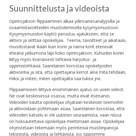
Suunnittelusta ja videoista
Opintojakson flippaaminen alkaa ydinsainesanalyysilla ja
osaamistavoitteiden muotoilemisella kysymysmuotoon.
Kysymysmuodon käyttö perustuu ajatukseen, että se
aktivoi ja virittää opiskelijaa. Teema, tavoitteet ja aikataulu
muodostavat ikään kuin korin ja nämä korit etenevät
eheänä jatkumona läpi koko opintojakson. Kuhunkin koriin
liittyy myös itsenäisesti tehtäviä harjoitus- ja
oppimistehtäviä. Saarelainen korostaa opiskelijoiden
aktivointia ja sitä, että opettajana kerrot aina mitä tehdään,
miksi ja miten, miten opettajalta saa tukea jne.
Flippaamiseen liittyvä ensimmäinen ajatus on usein videot.
Ne ovat keskeisessä osassa, mutta eivät itseisarvo.
Videoiden kautta opiskelijaa ohjataan keskeisiin teemoihin
ja aktivoidaan pohtimaan asiaa. Saarelainen korostaa, että
videoiden katselu ei ole uutisten seuraamista, vaan niissä
on hoksautettava opiskelijaa miettimään asiaa. Opiskelijaa
ohjeistetaan tekemään myös perinteisiä muistiinpanoja
teksteistä, videoista ja tehtävistä. Jos oppisimme