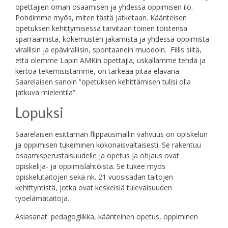
opettajien oman osaamisen ja yhdessä oppimisen ilo.
Pohdimme myös, miten tästä jatketaan. Käänteisen
opetuksen kehittymisessä tarvitaan toinen toistensa
sparraamista, kokemusten jakamista ja yhdessä oppimista
virallisin ja epävirallisin, spontaanein muodoin. Fiilis siitä,
että olemme Lapin AMKin opettajia, uskallamme tehdä ja
kertoa tekemisistämme, on tärkeää pitää elävänä.
Saarelaisen sanoin ”opetuksen kehittämisen tulisi olla
jatkuva mielentila”.
Lopuksi
Saarelaisen esittämän flippausmallin vahvuus on opiskelun
ja oppimisen tukeminen kokonaisvaltaisesti. Se rakentuu
osaamisperustaisuudelle ja opetus ja ohjaus ovat
opiskelija- ja oppimislähtöistä. Se tukee myös
opiskelutaitojen sekä nk. 21 vuosisadan taitojen
kehittymistä, jotka ovat keskeisiä tulevaisuuden
työelämätaitoja.
Asiasanat: pedagogiikka, käänteinen opetus, oppiminen