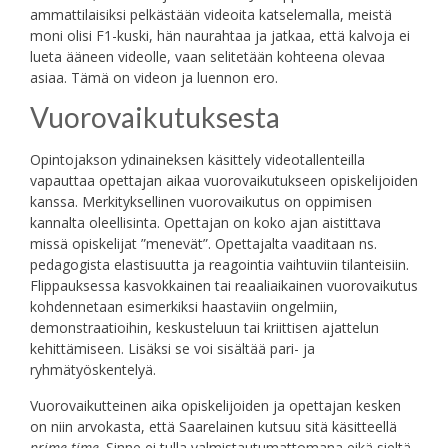
ammattilaisiksi pelkästään videoita katselemalla, meistä
moni olisi F1-kuski, hän naurahtaa ja jatkaa, että kalvoja ei
lueta ääneen videolle, vaan selitetään kohteena olevaa
asiaa. Tämä on videon ja luennon ero.
Vuorovaikutuksesta
Opintojakson ydinaineksen käsittely videotallenteilla
vapauttaa opettajan aikaa vuorovaikutukseen opiskelijoiden
kanssa. Merkityksellinen vuorovaikutus on oppimisen
kannalta oleellisinta. Opettajan on koko ajan aistittava
missä opiskelijat ”menevät”. Opettajalta vaaditaan ns.
pedagogista elastisuutta ja reagointia vaihtuviin tilanteisiin.
Flippauksessa kasvokkainen tai reaaliaikainen vuorovaikutus
kohdennetaan esimerkiksi haastaviin ongelmiin,
demonstraatioihin, keskusteluun tai kriittisen ajattelun
kehittämiseen. Lisäksi se voi sisältää pari- ja
ryhmätyöskentelyä.
Vuorovaikutteinen aika opiskelijoiden ja opettajan kesken
on niin arvokasta, että Saarelainen kutsuu sitä käsitteellä
prime time
. Sinne ei tulla valmistautumattomana eikä sieltä