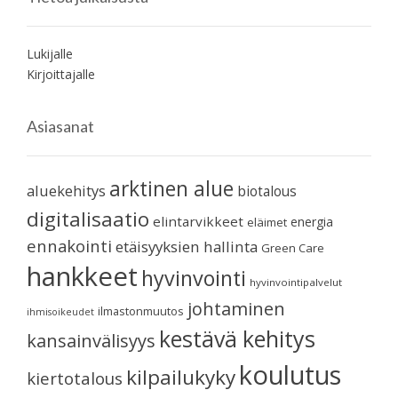
Lukijalle
Kirjoittajalle
Asiasanat
arktinen alue
aluekehitys
biotalous
digitalisaatio
elintarvikkeet
energia
eläimet
ennakointi
etäisyyksien hallinta
Green Care
hankkeet
hyvinvointi
hyvinvointipalvelut
johtaminen
ilmastonmuutos
ihmisoikeudet
kestävä kehitys
kansainvälisyys
koulutus
kilpailukyky
kiertotalous