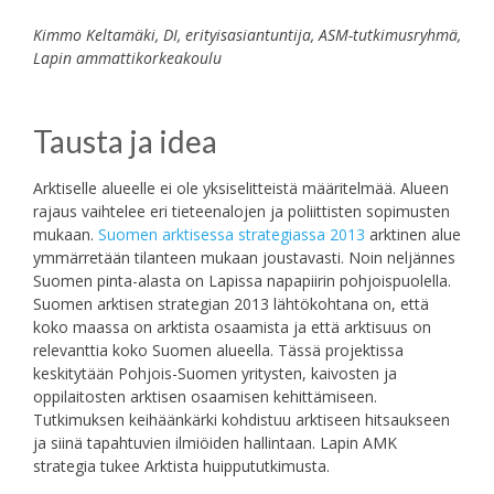
Kimmo Keltamäki, DI, erityisasiantuntija, ASM-tutkimusryhmä,
Lapin ammattikorkeakoulu
Tausta ja idea
Arktiselle alueelle ei ole yksiselitteistä määritelmää. Alueen
rajaus vaihtelee eri tieteenalojen ja poliittisten sopimusten
mukaan.
Suomen arktisessa strategiassa 2013
arktinen alue
ymmärretään tilanteen mukaan joustavasti. Noin neljännes
Suomen pinta-alasta on Lapissa napapiirin pohjoispuolella.
Suomen arktisen strategian 2013 lähtökohtana on, että
koko maassa on arktista osaamista ja että arktisuus on
relevanttia koko Suomen alueella. Tässä projektissa
keskitytään Pohjois-Suomen yritysten, kaivosten ja
oppilaitosten arktisen osaamisen kehittämiseen.
Tutkimuksen keihäänkärki kohdistuu arktiseen hitsaukseen
ja siinä tapahtuvien ilmiöiden hallintaan. Lapin AMK
strategia tukee Arktista huippututkimusta.