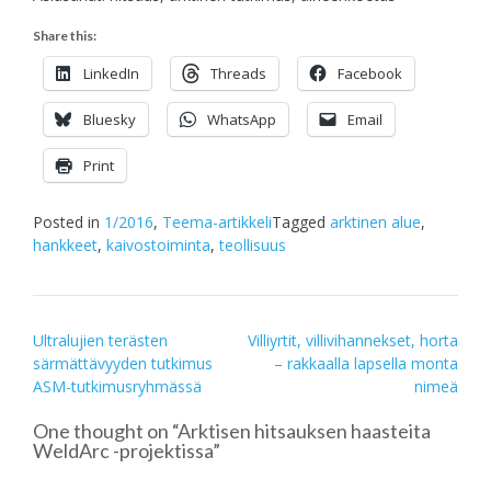
Share this:
LinkedIn
Threads
Facebook
Bluesky
WhatsApp
Email
Print
Posted in
1/2016
,
Teema-artikkeli
Tagged
arktinen alue
,
hankkeet
,
kaivostoiminta
,
teollisuus
Post
Ultralujien terästen
Villiyrtit, villivihannekset, horta
särmättävyyden tutkimus
– rakkaalla lapsella monta
navigation
ASM-tutkimusryhmässä
nimeä
One thought on “
Arktisen hitsauksen haasteita
WeldArc -projektissa
”