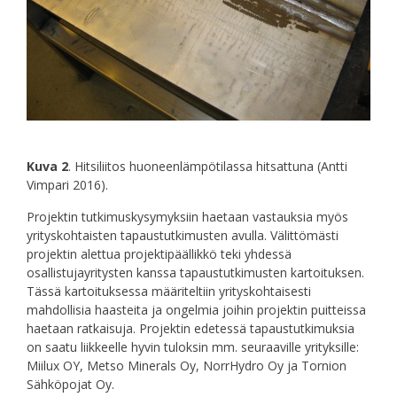
Kuva 2
. Hitsiliitos huoneenlämpötilassa hitsattuna (Antti
Vimpari 2016).
Projektin tutkimuskysymyksiin haetaan vastauksia myös
yrityskohtaisten tapaustutkimusten avulla. Välittömästi
projektin alettua projektipäällikkö teki yhdessä
osallistujayritysten kanssa tapaustutkimusten kartoituksen.
Tässä kartoituksessa määriteltiin yrityskohtaisesti
mahdollisia haasteita ja ongelmia joihin projektin puitteissa
haetaan ratkaisuja. Projektin edetessä tapaustutkimuksia
on saatu liikkeelle hyvin tuloksin mm. seuraaville yrityksille:
Miilux OY, Metso Minerals Oy, NorrHydro Oy ja Tornion
Sähköpojat Oy.