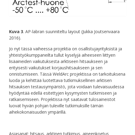
Kuva 3
. AP-labran suunniteltu layout (Jukka Joutsenvaara
2016).
Jo nyt tässä vaiheessa projektia on osallistujayrityksistä ja
yhteistyökumppaneilta tullut kyselyjä aiheeseen liittyen
lisäaineiden vaikutuksesta arktiseen hitsaukseen ja
erityisesti vaikutukset korjaushitsaukseen ja sen
onnistumiseen. Tässä WeldArc projektissa on tarkoituksena
luoda ja kehittää luotettava tutkimuksellinen arktisen
hitsauksen testausympäristö, jota voidaan tulevaisuudessa
hyödyntää edellä esitettyjen kysymysten tutkimiseen ja
ratkaisemiseen. Projektissa nyt saatavat tulosaineistot
luovat hyvän pohjan tuleville tutkimuksille tämän
aihekokonaisuuden ympärillä.
Asiasanat: hitsaus, arktinen tutkimus, aineenkoetus