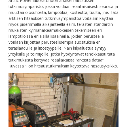
Arctic Power laboratorioon arktisen hitsauksen
tutkimusympäristö, jossa voidaan reaaliaikaisesti seurata ja
muuttaa olosuhteita, lämpötilaa, kosteutta, tuulta, jne. Tätä
arktisen hitsauksen tutkimusympäristöä voitaisiin käyttää
myös pidemmällä aikajänteellä esim. terästen standardin
mukaisten kylmähalkeamakokeiden tekemiseen eri
lämpötiloissa erilaisilla lisäaineilla, joiden perusteella
voidaan kirjoittaa perusteellisempia suosituksia eri
teräslaaduille ja liitostyypeille. Näin kilpailuetua syntyy
yrityksille ja toimijoille, jotka hyödyntävät tehokkaasti tätä
tutkimuksista kertyvää reaaliaikaista ”arktista dataa”.
Kuvassa 1 on hitsaustutkimuksiin käytettävä hitsausyksikkö.