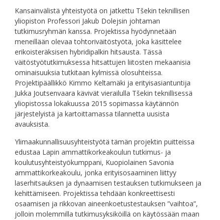
Kansainvälistä yhteistyötä on jatkettu Tšekin teknillisen
yliopiston Professori Jakub Dolejsin johtaman
tutkimusryhmän kanssa. Projektissa hyödynnetään
meneillään olevaa tohtoriväitöstyötä, joka käsittelee
erikoisteräksisen hybridipalkin hitsausta. Tässä
väitöstyötutkimuksessa hitsattujen liitosten mekaanisia
ominaisuuksia tutkitaan kylmissä olosuhteissa.
Projektipäällikkö Kimmo Keltamäki ja erityisasiantuntija
Jukka Joutsenvaara kävivät vierailulla Tšekin teknillisessä
yliopistossa lokakuussa 2015 sopimassa käytännön
järjestelyistä ja kartoittamassa tilannetta uusista
avauksista.
Ylimaakunnallisuusyhteistyötä tämän projektin puitteissa
edustaa Lapin ammattikorkeakoulun tutkimus- ja
koulutusyhteistyökumppani, Kuopiolainen Savonia
ammattikorkeakoulu, jonka erityisosaaminen liittyy
laserhitsauksen ja dynaamisen testauksen tutkimukseen ja
kehittämiseen. Projektissa tehdään konkreettisesti
osaamisen ja rikkovan aineenkoetustestauksen ”vaihtoa”,
jolloin molemmilla tutkimusyksiköillä on käytössään maan