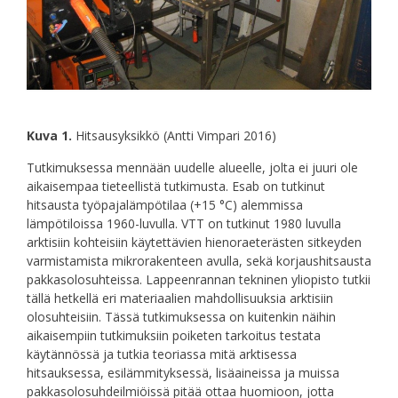
Kuva 1.
Hitsausyksikkö (Antti Vimpari 2016)
Tutkimuksessa mennään uudelle alueelle, jolta ei juuri ole
aikaisempaa tieteellistä tutkimusta. Esab on tutkinut
hitsausta työpajalämpötilaa (+15 °C) alemmissa
lämpötiloissa 1960-luvulla. VTT on tutkinut 1980 luvulla
arktisiin kohteisiin käytettävien hienoraeterästen sitkeyden
varmistamista mikrorakenteen avulla, sekä korjaushitsausta
pakkasolosuhteissa. Lappeenrannan tekninen yliopisto tutkii
tällä hetkellä eri materiaalien mahdollisuuksia arktisiin
olosuhteisiin. Tässä tutkimuksessa on kuitenkin näihin
aikaisempiin tutkimuksiin poiketen tarkoitus testata
käytännössä ja tutkia teoriassa mitä arktisessa
hitsauksessa, esilämmityksessä, lisäaineissa ja muissa
pakkasolosuhdeilmiöissä pitää ottaa huomioon, jotta