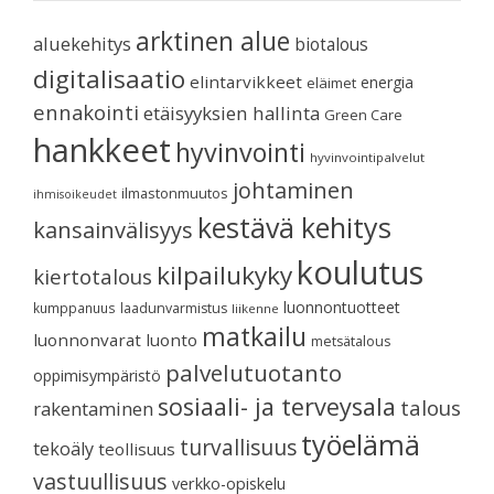
arktinen alue
aluekehitys
biotalous
digitalisaatio
elintarvikkeet
energia
eläimet
ennakointi
etäisyyksien hallinta
Green Care
hankkeet
hyvinvointi
hyvinvointipalvelut
johtaminen
ilmastonmuutos
ihmisoikeudet
kestävä kehitys
kansainvälisyys
koulutus
kilpailukyky
kiertotalous
luonnontuotteet
kumppanuus
laadunvarmistus
liikenne
matkailu
luonnonvarat
luonto
metsätalous
palvelutuotanto
oppimisympäristö
sosiaali- ja terveysala
talous
rakentaminen
työelämä
turvallisuus
tekoäly
teollisuus
vastuullisuus
verkko-opiskelu