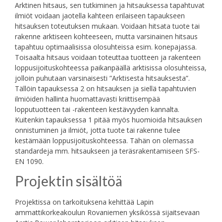
Arktinen hitsaus, sen tutkiminen ja hitsauksessa tapahtuvat
ilmiöt voidaan jaotella kahteen erilaiseen tapaukseen
hitsauksen toteutuksen mukaan. Voidaan hitsata tuote tai
rakenne arktiseen kohteeseen, mutta varsinainen hitsaus
tapahtuu optimaalisissa olosuhteissa esim. konepajassa.
Toisaalta hitsaus voidaan toteuttaa tuotteen ja rakenteen
loppusijoituskohteessa paikanpäällä arktisissa olosuhteissa,
jolloin puhutaan varsinaisesti ”Arktisesta hitsauksesta”.
Tällöin tapauksessa 2 on hitsauksen ja siellä tapahtuvien
ilmiöiden hallinta huomattavasti kriittisempää
lopputuotteen tai -rakenteen kestävyyden kannalta.
Kuitenkin tapauksessa 1 pitää myös huomioida hitsauksen
onnistuminen ja ilmiöt, jotta tuote tai rakenne tulee
kestämään loppusijoituskohteessa. Tähän on olemassa
standardeja mm. hitsaukseen ja teräsrakentamiseen SFS-
EN 1090.
Projektin sisältöä
Projektissa on tarkoituksena kehittää Lapin
ammattikorkeakoulun Rovaniemen yksikössä sijaitsevaan