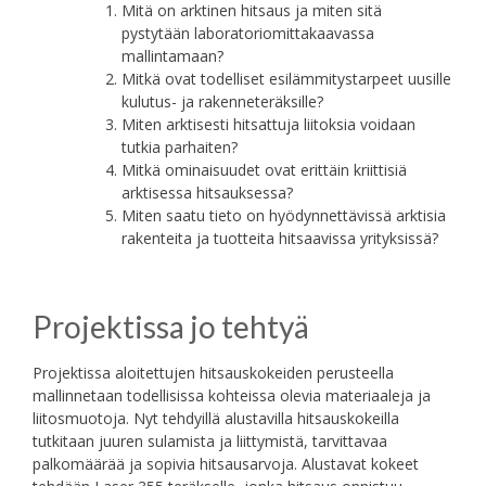
Mitä on arktinen hitsaus ja miten sitä
pystytään laboratoriomittakaavassa
mallintamaan?
Mitkä ovat todelliset esilämmitystarpeet uusille
kulutus- ja rakenneteräksille?
Miten arktisesti hitsattuja liitoksia voidaan
tutkia parhaiten?
Mitkä ominaisuudet ovat erittäin kriittisiä
arktisessa hitsauksessa?
Miten saatu tieto on hyödynnettävissä arktisia
rakenteita ja tuotteita hitsaavissa yrityksissä?
Projektissa jo tehtyä
Projektissa aloitettujen hitsauskokeiden perusteella
mallinnetaan todellisissa kohteissa olevia materiaaleja ja
liitosmuotoja. Nyt tehdyillä alustavilla hitsauskokeilla
tutkitaan juuren sulamista ja liittymistä, tarvittavaa
palkomäärää ja sopivia hitsausarvoja. Alustavat kokeet