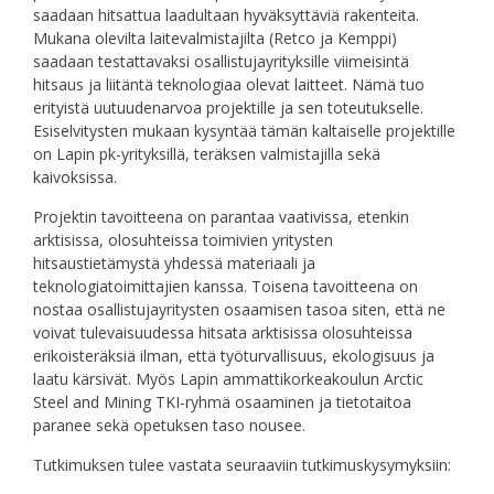
saadaan hitsattua laadultaan hyväksyttäviä rakenteita.
Mukana olevilta laitevalmistajilta (Retco ja Kemppi)
saadaan testattavaksi osallistujayrityksille viimeisintä
hitsaus ja liitäntä teknologiaa olevat laitteet. Nämä tuo
erityistä uutuudenarvoa projektille ja sen toteutukselle.
Esiselvitysten mukaan kysyntää tämän kaltaiselle projektille
on Lapin pk-yrityksillä, teräksen valmistajilla sekä
kaivoksissa.
Projektin tavoitteena on parantaa vaativissa, etenkin
arktisissa, olosuhteissa toimivien yritysten
hitsaustietämystä yhdessä materiaali ja
teknologiatoimittajien kanssa. Toisena tavoitteena on
nostaa osallistujayritysten osaamisen tasoa siten, että ne
voivat tulevaisuudessa hitsata arktisissa olosuhteissa
erikoisteräksiä ilman, että työturvallisuus, ekologisuus ja
laatu kärsivät. Myös Lapin ammattikorkeakoulun Arctic
Steel and Mining TKI-ryhmä osaaminen ja tietotaitoa
paranee sekä opetuksen taso nousee.
Tutkimuksen tulee vastata seuraaviin tutkimuskysymyksiin: