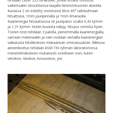
tehdään Laser 355 teräkselle, jonka hitsaus onnistuu
vaikeissakin olosuhteissa laajalla lämmöntuonnin alueella.
Kuvassa 2 on esitetty onnistunut liitos 60° railokulmaan
hitsattuna, 1mm juuripinnalla ja 1mm ilmaraolla.
Kaarienergia hitsauksessa oli juuripalon osalta 0,42 kJ/mm
ja 1,31 kJ/mm. Kuten kuvasta näkyy, hitsaus onnistui hyvin.
Toinen testi tehdään 3 palolla, pienemmällä kaarienergialla,
samaan materiaaliin ja näin voidaan vertailla kaarienergian
vaikutusta hitsiliitoksen mekaanisiin ominaisuuksiin. Rikkova
aineenkoetus tehdään ASM TKI-ryhmän laboratoriossa
menetelmäkokeen mukaisesti soveltavin osin, kuten
vetokoe, iskukoe, kovuuskoe, jne.