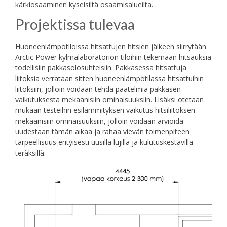
kärkiosaaminen kyseisiltä osaamisalueilta.
Projektissa tulevaa
Huoneenlämpötiloissa hitsattujen hitsien jälkeen siirrytään
Arctic Power kylmälaboratorion tiloihin tekemään hitsauksia
todellisiin pakkasolosuhteisiin. Pakkasessa hitsattuja
liitoksia verrataan sitten huoneenlämpötilassa hitsattuihin
liitoksiin, jolloin voidaan tehdä päätelmiä pakkasen
vaikutuksesta mekaanisiin ominaisuuksiin. Lisäksi otetaan
mukaan testeihin esilämmityksen vaikutus hitsiliitoksen
mekaanisiin ominaisuuksiin, jolloin voidaan arvioida
uudestaan tämän aikaa ja rahaa vievän toimenpiteen
tarpeellisuus erityisesti uusilla lujilla ja kulutuskestävillä
teräksillä.