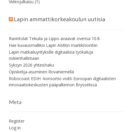
Videojulkaisu
(1)
Lapin ammattikorkeakoulun uutisia
Ravintolat Tekuila ja Lippo avaavat ovensa 10.8.
Hae kuvausmalliksi Lapin AMKin markkinointiin
Lapin matkailuyrityksille digitaalisia työkaluja
riskienhallintaan
Syksyn 2026 yhteishaku
Opiskelija-asuminen Rovaniemellä
Robocoast EDIH -konsortio voitti Euroopan digitaalisten
innovaatiokeskusten pääpalkinnon Brysselissä
Meta
Register
Log in