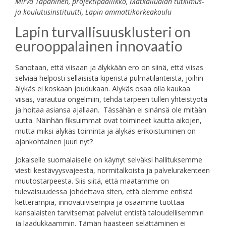
Mirva Tapaninen, projektipäällikkö, Matkailualan tutkimus-
ja koulutusinstituutti, Lapin ammattikorkeakoulu
Lapin turvallisuusklusteri on
eurooppalainen innovaatio
Sanotaan, että viisaan ja älykkään ero on siinä, että viisas
selviää helposti sellaisista kiperistä pulmatilanteista, joihin
älykäs ei koskaan joudukaan. Älykäs osaa olla kaukaa
viisas, varautua ongelmiin, tehdä tarpeen tullen yhteistyötä
ja hoitaa asiansa ajallaan. Tässähän ei sinänsä ole mitään
uutta. Näinhän fiksuimmat ovat toimineet kautta aikojen,
mutta miksi älykäs toiminta ja älykäs erikoistuminen on
ajankohtainen juuri nyt?
Jokaiselle suomalaiselle on käynyt selväksi hallituksemme
viesti kestävyysvajeesta, normitalkoista ja palvelurakenteen
muutostarpeesta. Siis siitä, että maatamme on
tulevaisuudessa johdettava siten, että olemme entistä
ketterämpiä, innovatiivisempia ja osaamme tuottaa
kansalaisten tarvitsemat palvelut entistä taloudellisemmin
ja laadukkaammin. Tämän haasteen selättäminen ei