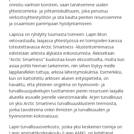
onnistu vanhoin konstein, vaan tarvitsemme uuden
yhteistoiminta- ja johtamiskulttuurin, joka perustuu
verkostoyhteistyöhön ja sitä kautta pienten resurssiemme
ja osaamisen parempaan hyödyntämiseen.
Lapissa on ryhdytty tuumasta toimeen: Lapin liiton
vetovastuulla, laajassa yhteistyössä eri toimijoiden kanssa
toteutettavassa Arctic Smartness -klusteritoiminnassa
edistetään arktista älykästä erikoistumista. Äkkiseltään
”Arctic Smartness” kuulostaa kovin eksoottiselta, mutta kun
asiaa pohtii hieman tarkemmin, niin siihen löytyy meille
lappilaisillekin tuttuja, arkisia lähestymiskulmia. Esimerkiksi,
kun on kartoitettu arktisen alueen erityispiirteitä, on
havaittu, että yhteinen ongelma on hyvinvointi- ja
turvallisuuspalvelujen tuottaminen pienin resurssein laajalla
alueella asuvalle pienelle väestömäärälle. Arjen turvallisuus
on yksi Arctic Smartness turvallisuusklusterin teemoista,
jonka tavoitteena onkin ihmisten ja turvallisuuden ja
hyvinvoinnin kokonaisuus.
Lapin turvallisuusverkosto, jonka yksi keskeinen toimija on
Lapin ammattikorkeakoulu (Lapin AMK), on kehittänyt