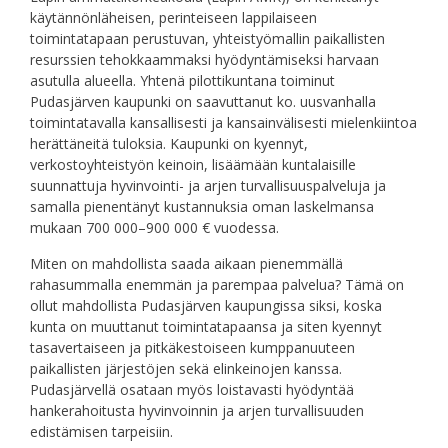
käytännönläheisen, perinteiseen lappilaiseen
toimintatapaan perustuvan, yhteistyömallin paikallisten
resurssien tehokkaammaksi hyödyntämiseksi harvaan
asutulla alueella. Yhtenä pilottikuntana toiminut
Pudasjärven kaupunki on saavuttanut ko. uusvanhalla
toimintatavalla kansallisesti ja kansainvälisesti mielenkiintoa
herättäneitä tuloksia. Kaupunki on kyennyt,
verkostoyhteistyön keinoin, lisäämään kuntalaisille
suunnattuja hyvinvointi- ja arjen turvallisuuspalveluja ja
samalla pienentänyt kustannuksia oman laskelmansa
mukaan 700 000–900 000 € vuodessa.
Miten on mahdollista saada aikaan pienemmällä
rahasummalla enemmän ja parempaa palvelua? Tämä on
ollut mahdollista Pudasjärven kaupungissa siksi, koska
kunta on muuttanut toimintatapaansa ja siten kyennyt
tasavertaiseen ja pitkäkestoiseen kumppanuuteen
paikallisten järjestöjen sekä elinkeinojen kanssa.
Pudasjärvellä osataan myös loistavasti hyödyntää
hankerahoitusta hyvinvoinnin ja arjen turvallisuuden
edistämisen tarpeisiin.