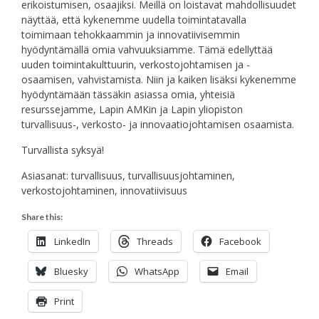
erikoistumisen, osaajiksi. Meillä on loistavat mahdollisuudet
näyttää, että kykenemme uudella toimintatavalla
toimimaan tehokkaammin ja innovatiivisemmin
hyödyntämällä omia vahvuuksiamme. Tämä edellyttää
uuden toimintakulttuurin, verkostojohtamisen ja -
osaamisen, vahvistamista. Niin ja kaiken lisäksi kykenemme
hyödyntämään tässäkin asiassa omia, yhteisiä
resurssejamme, Lapin AMKin ja Lapin yliopiston
turvallisuus-, verkosto- ja innovaatiojohtamisen osaamista.
Turvallista syksyä!
Asiasanat: turvallisuus, turvallisuusjohtaminen,
verkostojohtaminen, innovatiivisuus
Share this:
LinkedIn
Threads
Facebook
Bluesky
WhatsApp
Email
Print