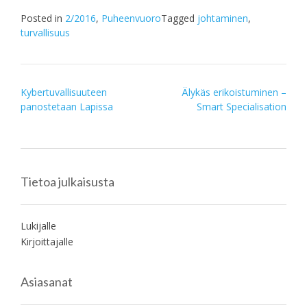
Posted in
2/2016
,
Puheenvuoro
Tagged
johtaminen
,
turvallisuus
Post
Kybertuvallisuuteen
Älykäs erikoistuminen –
panostetaan Lapissa
Smart Specialisation
navigation
Tietoa julkaisusta
Lukijalle
Kirjoittajalle
Asiasanat