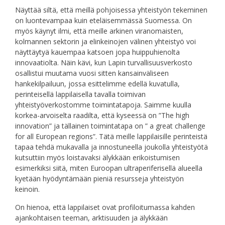
Näyttää siltä, että meillä pohjoisessa yhteistyön tekeminen
on luontevampaa kuin eteläisemmässä Suomessa. On
myös käynyt ilmi, että meille arkinen viranomaisten,
kolmannen sektorin ja elinkeinojen välinen yhteistyö voi
näyttäytyä kauempaa katsoen jopa huippuhienolta
innovaatiolta. Näin kävi, kun Lapin turvallisuusverkosto
osallistui muutama vuosi sitten kansainväliseen
hankekilpailuun, jossa esittelimme edellä kuvatulla,
perinteisellä lappilaisella tavalla toimivan
yhteistyöverkostomme toimintatapoja. Saimme kuulla
korkea-arvoiselta raadilta, että kyseessä on ”The high
innovation” ja tällainen toimintatapa on ” a great challenge
for all European regions”. Tätä meille lappilaisille perinteistä
tapaa tehdä mukavalla ja innostuneella joukolla yhteistyötä
kutsuttiin myös loistavaksi älykkään erikoistumisen
esimerkiksi siitä, miten Euroopan ultraperiferisellä alueella
kyetään hyödyntämään pieniä resursseja yhteistyön
keinoin.
On hienoa, että lappilaiset ovat profiloitumassa kahden
ajankohtaisen teeman, arktisuuden ja älykkään