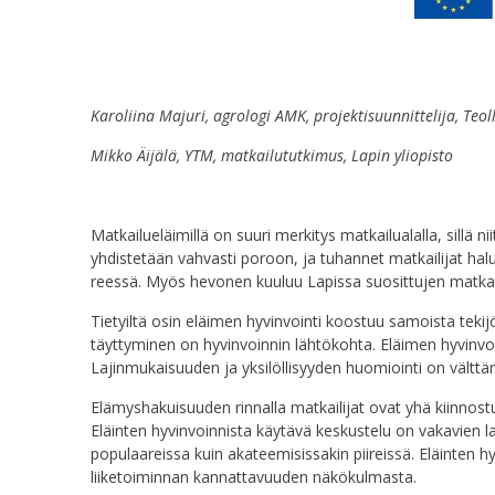
Karoliina Majuri, agrologi AMK, projektisuunnittelija, T
Mikko Äijälä, YTM, matkailututkimus, Lapin yliopisto
Matkailueläimillä on suuri merkitys matkailualalla, sillä n
yhdistetään vahvasti poroon, ja tuhannet matkailijat ha
reessä. Myös hevonen kuuluu Lapissa suosittujen matkai
Tietyiltä osin eläimen hyvinvointi koostuu samoista tekijöi
täyttyminen on hyvinvoinnin lähtökohta. Eläimen hyvinv
Lajinmukaisuuden ja yksilöllisyyden huomiointi on välttä
Elämyshakuisuuden rinnalla matkailijat ovat yhä kiinnostu
Eläinten hyvinvoinnista käytävä keskustelu on vakavien l
populaareissa kuin akateemisissakin piireissä. Eläinten h
liiketoiminnan kannattavuuden näkökulmasta.