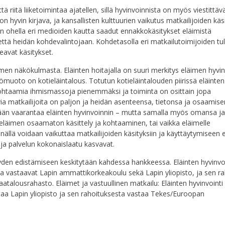
 riitä liiketoimintaa ajatellen, sillä hyvinvoinnista on myös viestittäv
n hyvin kirjava, ja kansallisten kulttuurien vaikutus matkailijoiden käsi
rin ohella eri medioiden kautta saadut ennakkokäsitykset eläimistä
tä heidän kohdevalintojaan. Kohdetasolla eri matkailutoimijoiden tuli
eavat käsitykset.
en näkökulmasta. Eläinten hoitajalla on suuri merkitys eläimen hyvin
ömuoto on kotieläintalous. Totutun kotieläintalouden piirissä eläinten
kohtaamia ihmismassoja pienemmäksi ja toiminta on osittain jopa
ia matkailijoita on paljon ja heidän asenteensa, tietonsa ja osaamis
ttään vaarantaa eläinten hyvinvoinnin – mutta samalla myös omansa ja
i eläimen osaamaton käsittely ja kohtaaminen, tai vaikka eläimelle
llä voidaan vaikuttaa matkailijoiden käsityksiin ja käyttäytymiseen 
 ja palvelun kokonaislaatu kasvavat.
yyden edistämiseen keskitytään kahdessa hankkeessa. Eläinten hyvinvo
a vastaavat Lapin ammattikorkeakoulu sekä Lapin yliopisto, ja sen ra
lousrahasto. Eläimet ja vastuullinen matkailu: Eläinten hyvinvointi
ttaa Lapin yliopisto ja sen rahoituksesta vastaa Tekes/Euroopan