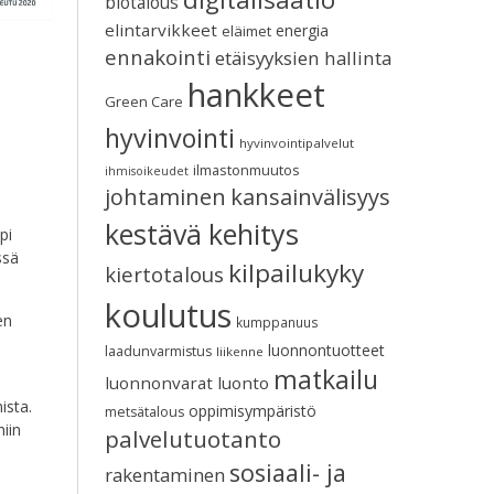
biotalous
elintarvikkeet
energia
eläimet
ennakointi
etäisyyksien hallinta
hankkeet
Green Care
hyvinvointi
hyvinvointipalvelut
ilmastonmuutos
ihmisoikeudet
johtaminen
kansainvälisyys
kestävä kehitys
pi
ssä
kilpailukyky
kiertotalous
koulutus
en
kumppanuus
luonnontuotteet
laadunvarmistus
liikenne
matkailu
luonnonvarat
luonto
ista.
oppimisympäristö
metsätalous
iin
palvelutuotanto
sosiaali- ja
rakentaminen