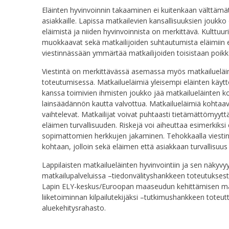
Eläinten hyvinvoinnin takaaminen ei kuitenkaan välttämättä
asiakkaille. Lapissa matkailevien kansallisuuksien joukko o
eläimistä ja niiden hyvinvoinnista on merkittävä. Kulttuu
muokkaavat sekä matkailijoiden suhtautumista eläimiin et
viestinnässään ymmärtää matkailijoiden toisistaan poikk
Viestintä on merkittävässä asemassa myös matkailueläim
toteutumisessa. Matkailueläimiä yleisempi eläinten käytt
kanssa toimivien ihmisten joukko jää matkailueläinten 
lainsäädännön kautta valvottua. Matkailueläimiä kohtaav
vaihtelevat. Matkailijat voivat puhtaasti tietämättömyy
eläimen turvallisuuden. Riskejä voi aiheuttaa esimerkiks
sopimattomien herkkujen jakaminen. Tehokkaalla viestinnä
kohtaan, jolloin sekä eläimen että asiakkaan turvallisuus
Lappilaisten matkailueläinten hyvinvointiin ja sen näkyv
matkailupalveluissa –tiedonvälityshankkeen toteutuksest
Lapin ELY-keskus/Euroopan maaseudun kehittämisen maata
liiketoiminnan kilpailutekijäksi –tutkimushankkeen toteu
aluekehitysrahasto.