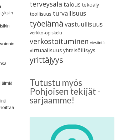
terveysala
talous
tekoäly
ä
turvallisuus
tyksiin
teollisuus
työelämä
vastuullisuus
sikin
verkko-opiskelu
verkostoituminen
viestintä
voinnin
virtuaalisuus
yhteisöllisyys
yrittäjyys
ensa
Tutustu myös
eläimiä
Pohjoisen tekijät -
sarjaamme!
inti
hoittaa