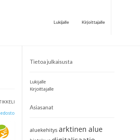
Lukijalle
Kirjoittajalle
Tietoa julkaisusta
Lukijalle
Kirjoittajalle
TIKKELI
Asiasanat
iedosto
arktinen alue
aluekehitys
digitalisaatio