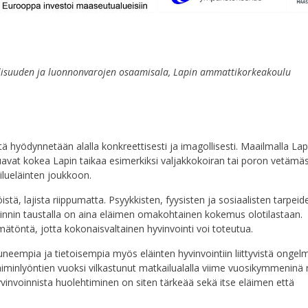
eollisuuden ja luonnonvarojen osaamisala, Lapin ammattikorkeakoulu
iitä hyödynnetään alalla konkreettisesti ja imagollisesti. Maailmalla Lap
luavat kokea Lapin taikaa esimerkiksi valjakkokoiran tai poron vetämä
lueläinten joukkoon.
stä, lajista riippumatta. Psyykkisten, fyysisten ja sosiaalisten tarpeid
oinnin taustalla on aina eläimen omakohtainen kokemus olotilastaan.
mätöntä, jotta kokonaisvaltainen hyvinvointi voi toteutua.
neempia ja tietoisempia myös eläinten hyvinvointiin liittyvistä ongelm
aiminlyöntien vuoksi vilkastunut matkailualalla viime vuosikymmeninä n
yvinvoinnista huolehtiminen on siten tärkeää sekä itse eläimen että