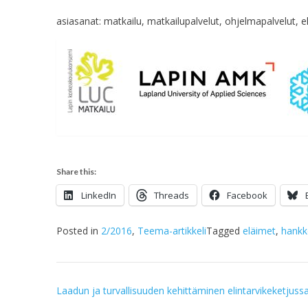
asiasanat: matkailu, matkailupalvelut, ohjelmapalvelut, elä
Share this:
LinkedIn
Threads
Facebook
Posted in
2/2016
,
Teema-artikkeli
Tagged
eläimet
,
hankk
Post
Laadun ja turvallisuuden kehittäminen elintarvikeketjuss