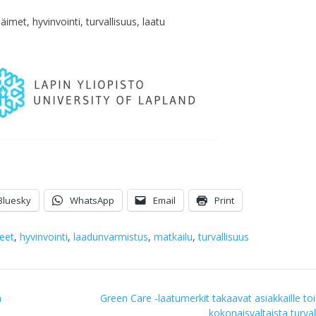
imet, hyvinvointi, turvallisuus, laatu
Bluesky
WhatsApp
Email
Print
eet
,
hyvinvointi
,
laadunvarmistus
,
matkailu
,
turvallisuus
a
Green Care -laatumerkit takaavat asiakkaille t
kokonaisvaltaista turval