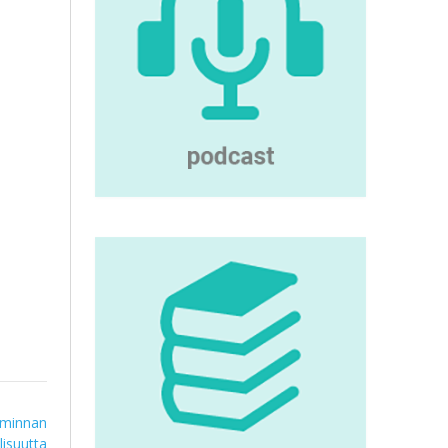
oiminnan
lisuutta