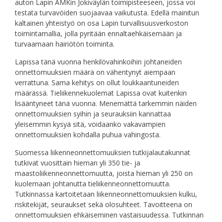
auton Lapin AMKin Jokiväylän toimipisteeseen, jossa voi
testata turvavöiden suojaavaa vaikutusta. Edellä mainitun
kaltainen yhteistyö on osa Lapin turvallisuusverkoston
toimintamallia, jolla pyritään ennaltaehkäisemään ja
turvaamaan häiriötön toiminta.
Lapissa tänä vuonna henkilövahinkoihin johtaneiden
onnettomuuksien määrä on vähentynyt aiempaan
verrattuna. Sama kehitys on ollut loukkaantuneiden
määrässä. Tieliikennekuolemat Lapissa ovat kuitenkin
lisääntyneet tänä vuonna. Menemättä tarkemmin näiden
onnettomuuksien syihin ja seurauksiin kannattaa
yleisemmin kysyä sitä, voidaanko vakavampien
onnettomuuksien kohdalla puhua vahingosta.
Suomessa liikenneonnettomuuksien tutkijalautakunnat
tutkivat vuosittain hieman yli 350 tie- ja
maastoliikenneonnettomuutta, joista hieman yli 250 on
kuolemaan johtanutta tieliikenneonnettomuutta.
Tutkinnassa kartoitetaan liikenneonnettomuuksien kulku,
riskitekijät, seuraukset sekä olosuhteet. Tavoitteena on
onnettomuuksien ehkäiseminen vastaisuudessa. Tutkinnan