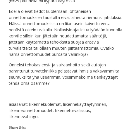
(n=29) kuudella oli kypärä käytössä.
Edellä olevat tiedot kuolemaan johtaneiden
onnettomuuksien taustalta eivät aiheuta riemunkiljahduksia.
Näissä onnettomuuksissa on liian usein kaivettu verta
nenästä oikein urakalla. Nollavisioajattelua lyödään kunnolla
korville silloin kun jätetään noudattamatta sääntöjä,
jätetään käyttämättä tehokkaita suojaa antavia
turvalaitteita tai ollaan muuten piittaamattomia. Ovatko
nämä onnettomuudet puhtaita vahinkoja?
Onneksi tehokas ensi- ja sairaanhoito sekä autojen
parantunut turvatekniikka pelastavat ihmisiä vakavammilta
seurauksilta yhä useammin. Voisimmeko me tienkäyttäjät
tehdä oma osamme?
asiasanat: liikennekuolemat, liikennekäyttäytyminen,
liikenneonnettomuudet, liikenneturvallisuus,
liikennevahingot
Share this: