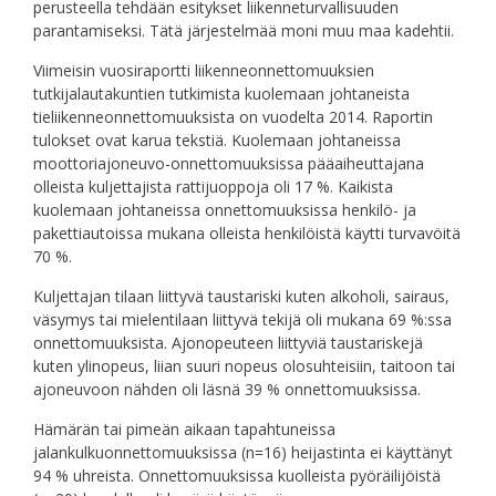
perusteella tehdään esitykset liikenneturvallisuuden
parantamiseksi. Tätä järjestelmää moni muu maa kadehtii.
Viimeisin vuosiraportti liikenneonnettomuuksien
tutkijalautakuntien tutkimista kuolemaan johtaneista
tieliikenneonnettomuuksista on vuodelta 2014. Raportin
tulokset ovat karua tekstiä. Kuolemaan johtaneissa
moottoriajoneuvo-onnettomuuksissa pääaiheuttajana
olleista kuljettajista rattijuoppoja oli 17 %. Kaikista
kuolemaan johtaneissa onnettomuuksissa henkilö- ja
pakettiautoissa mukana olleista henkilöistä käytti turvavöitä
70 %.
Kuljettajan tilaan liittyvä taustariski kuten alkoholi, sairaus,
väsymys tai mielentilaan liittyvä tekijä oli mukana 69 %:ssa
onnettomuuksista. Ajonopeuteen liittyviä taustariskejä
kuten ylinopeus, liian suuri nopeus olosuhteisiin, taitoon tai
ajoneuvoon nähden oli läsnä 39 % onnettomuuksissa.
Hämärän tai pimeän aikaan tapahtuneissa
jalankulkuonnettomuuksissa (n=16) heijastinta ei käyttänyt
94 % uhreista. Onnettomuuksissa kuolleista pyöräilijöistä