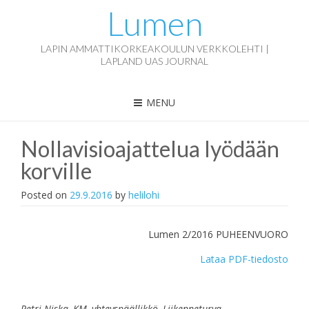
Lumen
LAPIN AMMATTIKORKEAKOULUN VERKKOLEHTI |
LAPLAND UAS JOURNAL
MENU
Nollavisioajattelua lyödään
korville
Posted on
29.9.2016
by
helilohi
Lumen 2/2016 PUHEENVUORO
Lataa PDF-tiedosto
Petri Niska, KM, yhteyspäällikkö, Liikenneturva