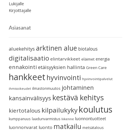
Lukijalle
Kirjoittajalle
Asiasanat
arktinen alue
aluekehitys
biotalous
digitalisaatio
elintarvikkeet
energia
eläimet
ennakointi
etäisyyksien hallinta
Green Care
hankkeet
hyvinvointi
hyvinvointipalvelut
johtaminen
ilmastonmuutos
ihmisoikeudet
kestävä kehitys
kansainvälisyys
koulutus
kilpailukyky
kiertotalous
luonnontuotteet
kumppanuus
laadunvarmistus
liikenne
matkailu
luonnonvarat
luonto
metsätalous