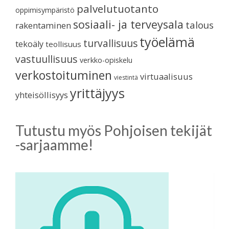
palvelutuotanto
oppimisympäristö
sosiaali- ja terveysala
talous
rakentaminen
työelämä
turvallisuus
tekoäly
teollisuus
vastuullisuus
verkko-opiskelu
verkostoituminen
virtuaalisuus
viestintä
yrittäjyys
yhteisöllisyys
Tutustu myös Pohjoisen tekijät
-sarjaamme!