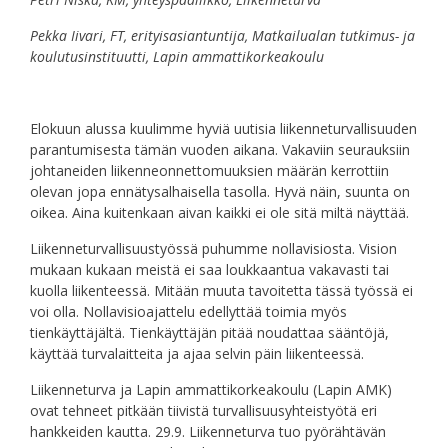
Pekka Iivari, FT, erityisasiantuntija, Matkailualan tutkimus- ja
koulutusinstituutti, Lapin ammattikorkeakoulu
Elokuun alussa kuulimme hyviä uutisia liikenneturvallisuuden
parantumisesta tämän vuoden aikana. Vakaviin seurauksiin
johtaneiden liikenneonnettomuuksien määrän kerrottiin
olevan jopa ennätysalhaisella tasolla. Hyvä näin, suunta on
oikea. Aina kuitenkaan aivan kaikki ei ole sitä miltä näyttää.
Liikenneturvallisuustyössä puhumme nollavisiosta. Vision
mukaan kukaan meistä ei saa loukkaantua vakavasti tai
kuolla liikenteessä. Mitään muuta tavoitetta tässä työssä ei
voi olla. Nollavisioajattelu edellyttää toimia myös
tienkäyttäjältä. Tienkäyttäjän pitää noudattaa sääntöjä,
käyttää turvalaitteita ja ajaa selvin päin liikenteessä.
Liikenneturva ja Lapin ammattikorkeakoulu (Lapin AMK)
ovat tehneet pitkään tiivistä turvallisuusyhteistyötä eri
hankkeiden kautta. 29.9. Liikenneturva tuo pyörähtävän