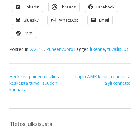
LinkedIn
Threads
Facebook
Bluesky
WhatsApp
Email
Print
Posted in
2/2016
,
Puheenvuoro
Tagged
liikenne
,
tuvallisuus
Post
Henkisen paineen hallinta
Lapin AMK kehittää arktista
keskeistä turvallisuuden
älyliikennettä
navigation
kannalta
Tietoa julkaisusta