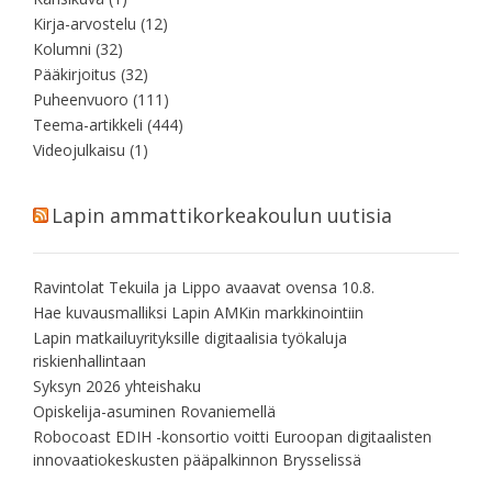
Kirja-arvostelu
(12)
Kolumni
(32)
Pääkirjoitus
(32)
Puheenvuoro
(111)
Teema-artikkeli
(444)
Videojulkaisu
(1)
Lapin ammattikorkeakoulun uutisia
Ravintolat Tekuila ja Lippo avaavat ovensa 10.8.
Hae kuvausmalliksi Lapin AMKin markkinointiin
Lapin matkailuyrityksille digitaalisia työkaluja
riskienhallintaan
Syksyn 2026 yhteishaku
Opiskelija-asuminen Rovaniemellä
Robocoast EDIH -konsortio voitti Euroopan digitaalisten
innovaatiokeskusten pääpalkinnon Brysselissä