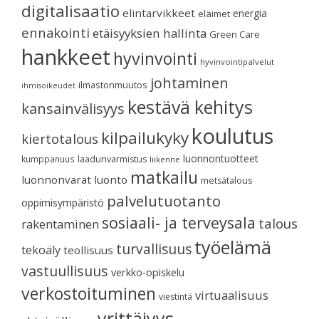
digitalisaatio
elintarvikkeet
energia
eläimet
ennakointi
etäisyyksien hallinta
Green Care
hankkeet
hyvinvointi
hyvinvointipalvelut
johtaminen
ilmastonmuutos
ihmisoikeudet
kestävä kehitys
kansainvälisyys
koulutus
kilpailukyky
kiertotalous
luonnontuotteet
kumppanuus
laadunvarmistus
liikenne
matkailu
luonnonvarat
luonto
metsätalous
palvelutuotanto
oppimisympäristö
sosiaali- ja terveysala
talous
rakentaminen
työelämä
turvallisuus
tekoäly
teollisuus
vastuullisuus
verkko-opiskelu
verkostoituminen
virtuaalisuus
viestintä
yrittäjyys