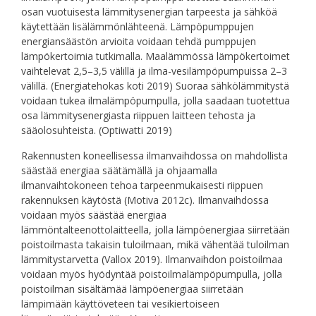
osan vuotuisesta lämmitysenergian tarpeesta ja sähköä
käytettään lisälämmönlähteenä. Lämpöpumppujen
energiansäästön arvioita voidaan tehdä pumppujen
lämpökertoimia tutkimalla. Maalämmössä lämpökertoimet
vaihtelevat 2,5–3,5 välillä ja ilma-vesilämpöpumpuissa 2–3
välillä. (Energiatehokas koti 2019) Suoraa sähkölämmitystä
voidaan tukea ilmalämpöpumpulla, jolla saadaan tuotettua
osa lämmitysenergiasta riippuen laitteen tehosta ja
sääolosuhteista. (Optiwatti 2019)
Rakennusten koneellisessa ilmanvaihdossa on mahdollista
säästää energiaa säätämällä ja ohjaamalla
ilmanvaihtokoneen tehoa tarpeenmukaisesti riippuen
rakennuksen käytöstä (Motiva 2012c). Ilmanvaihdossa
voidaan myös säästää energiaa
lämmöntalteenottolaitteella, jolla lämpöenergiaa siirretään
poistoilmasta takaisin tuloilmaan, mikä vähentää tuloilman
lämmitystarvetta (Vallox 2019). Ilmanvaihdon poistoilmaa
voidaan myös hyödyntää poistoilmalämpöpumpulla, jolla
poistoilman sisältämää lämpöenergiaa siirretään
lämpimään käyttöveteen tai vesikiertoiseen