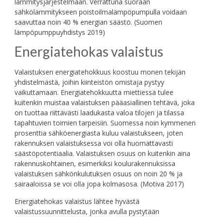
lämmitysjärjestelmään. Verrattuna suoraan
sähkölämmitykseen poistoilmalämpöpumpulla voidaan
saavuttaa noin 40 % energian säästö. (Suomen
lämpöpumppuyhdistys 2019)
Energiatehokas valaistus
Valaistuksen energiatehokkuus koostuu monen tekijän
yhdistelmästä, joihin kiinteistön omistaja pystyy
vaikuttamaan. Energiatehokkuutta miettiessä tulee
kuitenkin muistaa valaistuksen pääasiallinen tehtävä, joka
on tuottaa riittävästi laadukasta valoa tilojen ja tilassa
tapahtuvien toimien tarpeisiin. Suomessa noin kymmenen
prosenttia sähköenergiasta kuluu valaistukseen, joten
rakennuksen valaistuksessa voi olla huomattavasti
säästöpotentiaalia. Valaistuksen osuus on kuitenkin aina
rakennuskohtainen, esimerkiksi koulurakennuksissa
valaistuksen sähkönkulutuksen osuus on noin 20 % ja
sairaaloissa se voi olla jopa kolmasosa. (Motiva 2017)
Energiatehokas valaistus lähtee hyvästä
valaistussuunnittelusta, jonka avulla pystytään