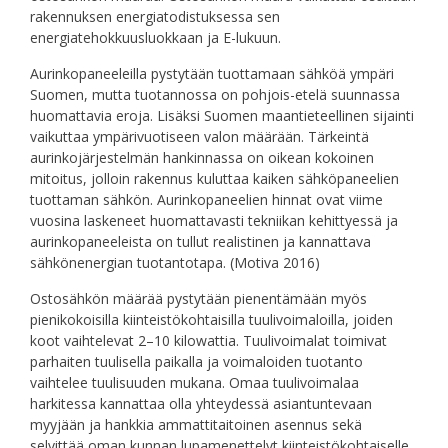
rakennuksen energiatodistuksessa sen
energiatehokkuusluokkaan ja E-lukuun.
Aurinkopaneeleilla pystytään tuottamaan sähköä ympäri
Suomen, mutta tuotannossa on pohjois-etelä suunnassa
huomattavia eroja. Lisäksi Suomen maantieteellinen sijainti
vaikuttaa ympärivuotiseen valon määrään. Tärkeintä
aurinkojärjestelmän hankinnassa on oikean kokoinen
mitoitus, jolloin rakennus kuluttaa kaiken sähköpaneelien
tuottaman sähkön. Aurinkopaneelien hinnat ovat viime
vuosina laskeneet huomattavasti tekniikan kehittyessä ja
aurinkopaneeleista on tullut realistinen ja kannattava
sähkönenergian tuotantotapa. (Motiva 2016)
Ostosähkön määrää pystytään pienentämään myös
pienikokoisilla kiinteistökohtaisilla tuulivoimaloilla, joiden
koot vaihtelevat 2–10 kilowattia. Tuulivoimalat toimivat
parhaiten tuulisella paikalla ja voimaloiden tuotanto
vaihtelee tuulisuuden mukana. Omaa tuulivoimalaa
harkitessa kannattaa olla yhteydessä asiantuntevaan
myyjään ja hankkia ammattitaitoinen asennus sekä
selvittää oman kunnan lupamenettelyt kiinteistökohtaiselle