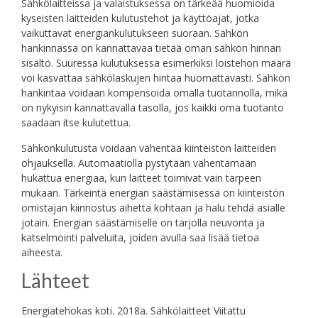
Sähkölaitteissa ja valaistuksessa on tärkeää huomioida
kyseisten laitteiden kulutustehot ja käyttöajat, jotka
vaikuttavat energiankulutukseen suoraan. Sähkön
hankinnassa on kannattavaa tietää oman sähkön hinnan
sisältö. Suuressa kulutuksessa esimerkiksi loistehon määrä
voi kasvattaa sähkölaskujen hintaa huomattavasti. Sähkön
hankintaa voidaan kompensoida omalla tuotannolla, mikä
on nykyisin kannattavalla tasolla, jos kaikki oma tuotanto
saadaan itse kulutettua.
Sähkönkulutusta voidaan vähentää kiinteistön laitteiden
ohjauksella. Automaatiolla pystytään vähentämään
hukattua energiaa, kun laitteet toimivat vain tarpeen
mukaan. Tärkeintä energian säästämisessä on kiinteistön
omistajan kiinnostus aihetta kohtaan ja halu tehdä asialle
jotain. Energian säästämiselle on tarjolla neuvonta ja
katselmointi palveluita, joiden avulla saa lisää tietoa
aiheesta.
Lähteet
Energiatehokas koti. 2018a. Sähkölaitteet Viitattu