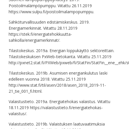
Poistoilmalämpöpumppu. Viitattu 26.11.2019
https://www.sulpu.fi/poistoilmalampopumppu.
Sähköturvallisuuden edistämiskeskus. 2019.
Energiamerkinnät. Viitattu 28.11.2019
https://stek.fi/energiatehokkuutta-
sahkolla/energiamerkinnat/.
Tilastokeskus. 2019a. Energian loppukäyttö sektoreittain.
Tilastokeskuksen PxWeb-tietokanta. Viitattu 25.11.2019
http://pxnet2.stat.fi/PXWeb/pxweb/fi/StatFin/StatFin__ene__ehk/s
Tilastokeskus. 2019b. Asumisen energiankulutus laski
edelleen vuonna 2018. Viitattu 25.11.2019
http://www.stat.fi/til/asen/2018/asen_2018_2019-11-
21_tie_001_fi.html.
Valaistustieto. 2019a. Energiatehokas valaistus. Viitattu
18.11.2019 https://valaistustieto.fi/energiatehokas-
valaistus/.
Valaistustieto. 2019b. Valaistuksen laatuvaatimuksia