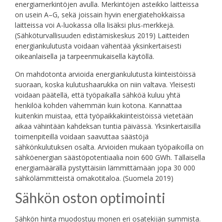
energiamerkintöjen avulla. Merkintöjen asteikko laitteissa
on usein A–G, sekä joissain hyvin energiatehokkaissa
laitteissa voi A-luokassa olla lisäksi plus-merkkejä.
(Sähköturvallisuuden edistämiskeskus 2019) Laitteiden
energiankulutusta voidaan vähentää yksinkertaisesti
oikeanlaisella ja tarpeenmukaisella käytöllä.
On mahdotonta arvioida energiankulutusta kiinteistöissä
suoraan, koska kulutushaarukka on niin valtava. Yleisesti
voidaan päätellä, että työpaikalla sähköä kuluu yhtä
henkilöä kohden vähemmän kuin kotona. Kannattaa
kuitenkin muistaa, että työpaikkakiinteistöissä vietetään
aikaa vähintään kahdeksan tuntia päivässä. Yksinkertaisilla
toimenpiteillä voidaan saavuttaa säästöjä
sähkönkulutuksen osalta. Arvioiden mukaan työpaikoilla on
sähköenergian säästöpotentiaalia noin 600 GWh. Tällaisella
energiamäärällä pystyttäisiin lämmittämään jopa 30 000
sähkölämmitteistä omakotitaloa. (Suomela 2019)
Sähkön oston optimointi
Sähkön hinta muodostuu monen eri osatekijän summista.