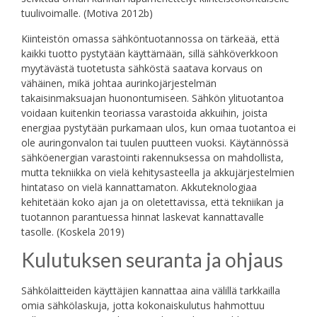
tuulivoimalle. (Motiva 2012b)
Kiinteistön omassa sähköntuotannossa on tärkeää, että
kaikki tuotto pystytään käyttämään, sillä sähköverkkoon
myytävästä tuotetusta sähköstä saatava korvaus on
vähäinen, mikä johtaa aurinkojärjestelmän
takaisinmaksuajan huonontumiseen. Sähkön ylituotantoa
voidaan kuitenkin teoriassa varastoida akkuihin, joista
energiaa pystytään purkamaan ulos, kun omaa tuotantoa ei
ole auringonvalon tai tuulen puutteen vuoksi. Käytännössä
sähköenergian varastointi rakennuksessa on mahdollista,
mutta tekniikka on vielä kehitysasteella ja akkujärjestelmien
hintataso on vielä kannattamaton. Akkuteknologiaa
kehitetään koko ajan ja on oletettavissa, että tekniikan ja
tuotannon parantuessa hinnat laskevat kannattavalle
tasolle. (Koskela 2019)
Kulutuksen seuranta ja ohjaus
Sähkölaitteiden käyttäjien kannattaa aina välillä tarkkailla
omia sähkölaskuja, jotta kokonaiskulutus hahmottuu