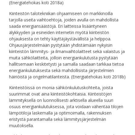
(Energiatehokas koti 2018a)
Kiinteistön talotekniikan ohjaamiseen on markkinoilla
tarjolla useita vaihtoehtoja, joiden avulla on mahdollista
saada energiansäästöjä. Eri laitteissa lisääntyneen
älykkyyden ja esineiden internetin myötä kiinteistön
ohjauksesta on tehty käyttäjäystävällistä ja helppoa.
Ohjausjärjestelmään pystytään yhdistämään nykyisin
kiinteistön lämmitys- ja ilmanvaihtolaitteet sekä valaistus ja
muita sähkölaitteita, jolloin energiankulutusta pystytään
hallitsemaan keskitetysti ja samalla saadaan tarkkaa tietoa
energiankulutuksesta sekä mahdollisista järjestelmien
häiriöistä ja ongelmatilanteista. (Energiatehokas koti 2018b)
Kiinteistöissä on monia sähkönkulutuskohteita, joista
suurimmat ovat aina kiinteistökohtaisia. Kiinteistöjen
lämmityksellä on luonnollisesti arktisella alueella suuri
osuus energiankulutuksessa, jota voidaan vähentää tilojen
lämpötiloja laskemalla ja optimoimalla, rakennuksen
eristystä parantamalla sekä lämmitysjärjestelmän
muutoksella.