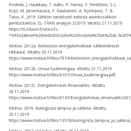
Koskela, J. Haukkala, T. Aalto, P. Harsia, P. Penttinen, S-L.
Kojo, M. Järventausta, P. Rautiainen, A. Björkqvist, T. &
Talus, K. 2019. Sähkön varastointi edistää aurinkosähkön
pientuotantoa. EL-TRAN analyysi 2/2019. Viitattu 21.11.2019
https://tt.eduuni.fi/sites/EL-
TRAN/Julkiset%20tiedostot/Juha%20Koskela%20et%20al.,%
Motiva. 2012a. Kiinteistön energiatehokkaat sähkötekniset
ratkaisut. Viitattu 20.11.2019
https://www.motiva.fi/files/7974/Kiinteiston_energiatehokkaat_sa
Motiva. 2012b. Omaa tuulienergiaa. Viitattu 21.11.2019
https://www.motiva.fi/files/6107/Omaa_tuulienergiaa.pdf.
Motiva. 2012c. Energiatehokas ilmanvaihto. Viitattu
26.11.2019
https://www.motiva.fi/files/6147/Energiatehokas_ilmanvaihto2012
Motiva. 2016. Auringosta lämpöä ja sähköä. Viitattu
20.11.2019
https://www.motiva.fi/files/13518/Auringosta_lampoa_ja_sahkoa
Motiva. 2017. Valaistus. Viitattu 25.11.2019