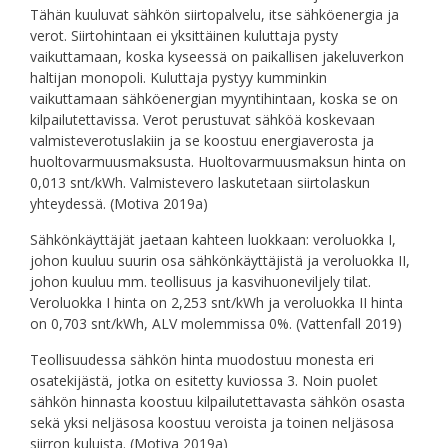
Tähän kuuluvat sähkön siirtopalvelu, itse sähköenergia ja
verot. Siirtohintaan ei yksittäinen kuluttaja pysty
vaikuttamaan, koska kyseessä on paikallisen jakeluverkon
haltijan monopoli. Kuluttaja pystyy kumminkin
vaikuttamaan sähköenergian myyntihintaan, koska se on
kilpailutettavissa. Verot perustuvat sähköä koskevaan
valmisteverotuslakiin ja se koostuu energiaverosta ja
huoltovarmuusmaksusta. Huoltovarmuusmaksun hinta on
0,013 snt/kWh. Valmistevero laskutetaan siirtolaskun
yhteydessä. (Motiva 2019a)
Sähkönkäyttäjät jaetaan kahteen luokkaan: veroluokka I,
johon kuuluu suurin osa sähkönkäyttäjistä ja veroluokka II,
johon kuuluu mm. teollisuus ja kasvihuoneviljely tilat.
Veroluokka I hinta on 2,253 snt/kWh ja veroluokka II hinta
on 0,703 snt/kWh, ALV molemmissa 0%. (Vattenfall 2019)
Teollisuudessa sähkön hinta muodostuu monesta eri
osatekijästä, jotka on esitetty kuviossa 3. Noin puolet
sähkön hinnasta koostuu kilpailutettavasta sähkön osasta
sekä yksi neljäsosa koostuu veroista ja toinen neljäsosa
siirron kuluista. (Motiva 2019a)