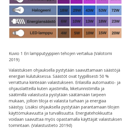
Kuvio 1 Eri lampputyyppien tehojen vertailua (Valotorni
2019)
Valaistuksen ohjauksella pystytään saavuttamaan säästöjä
energian kulutuksessa. Säästöt ovat tyypillisesti 50 %
verrattuna kiinteään valaistukseen. Erilaisilla automaatio- ja
ohjauslaitteilla kuten ajastimilla, liiketunnistimilla ja
säätimillä valaistusta pystytään säätämään tarpeen
mukaan, jolloin tiloja ei valaista turhaan ja energiaa
säästyy. Lisäksi ohjauksella pystytään parantamaan tilojen
käyttömukavuutta ja turvallisuutta. Energiatehokkuutta
voidaan saavuttaa myös opastamalla käyttäjät valaistuksen
toimintaan. (Valaistustieto 2019d)