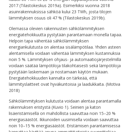
2017 (Tilastokeskus 2019a). Esimerkiksi vuonna 2018
asuinrakennuksissa sähköä kului 23 TWh, josta tilojen
lämmityksen osuus oli 47 % (Tilastokeskus 2019b).
Olemassa olevien rakennusten sähkölämmityksen
energiatehokkuutta pystytään parantamaan monella tapaa.
Helpoin tapa vähentää sähkölämmityksen
energiankulutusta on alentaa sisälämpötilaa. Yhden asteen
alentamisella voidaan vähentää lämmityksen kustannuksia
noin 5 %. Lämmityksen ohjaus- ja automaatiojärjestelmillä
voidaan säätää lämpötiloja tilakohtaisesti sekä lämpötiloja
pystytään laskemaan ja nostamaan käytön mukaan.
Energiatehokkuuden kannalta on tärkeää, että
lämmityslaitteet ovat hyväkuntoisia ja laadukkaita. (Motiva
2018)
Sähkölämmityksen kulutusta voidaan alentaa parantamalla
rakennuksen eristystä (Kuvio 1). Seinien ja katon
lisäeristämisellä on mahdollista saavuttaa noin 15–20 %
energiasäästöt. Ikkunoiden uusimisella voidaan saavuttaa
noin 10–15 % energiasäästöt. Eristämisen parantamisessa
kannattaa käyttää apuna ammattitaitoista suunnittelijaa.