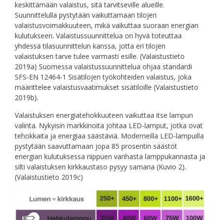
keskittämään valaistus, sitä tarvitseville alueille.
Suunnittelulla pystytään vaikuttamaan tilojen
valaistusvoimakkuuteen, mikä vaikuttaa suoraan energian
kulutukseen. Valaistussuunnittelua on hyvä toteuttaa
yhdessä tilasuunnittelun kanssa, jotta eri tilojen
valaistuksen tarve tulee varmasti esille. (Valaistustieto
2019a) Suomessa valaistussuunnittelua ohjaa standardi
SFS-EN 12464-1 Sisätilojen työkohteiden valaistus, joka
määrittelee valaistusvaatimukset sisätiloille (Valaistustieto
2019b).
Valaistuksen energiatehokkuuteen vaikuttaa itse lampun
valinta. Nykyisin markkinoita johtaa LED-lamput, jotka ovat
tehokkaita ja energiaa säästäviä. Moderneilla LED-lampuilla
pystytään saavuttamaan jopa 85 prosentin säästöt
energian kulutuksessa riippuen vanhasta lamppukannasta ja
silti valaistuksen kirkkaustaso pysyy samana (Kuvio 2).
(Valaistustieto 2019c)