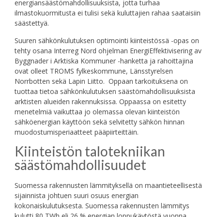
energiansäästömahdollisuuksista, jotta turhaa
ilmastokuormitusta ei tulisi sekä kuluttajien rahaa saataisiin
säästettyä.
Suuren sähkönkulutuksen optimointi kiinteistössä -opas on
tehty osana Interreg Nord ohjelman EnergiEffektivisering av
Byggnader i Arktiska Kommuner -hanketta ja rahoittajina
ovat olleet TROMS fylkeskommune, Länsstyrelsen
Norrbotten sekä Lapin Liitto. Oppaan tarkoituksena on
tuottaa tietoa sähkönkulutuksen säästömahdollisuuksista
arktisten alueiden rakennuksissa. Oppaassa on esitetty
menetelmiä vaikuttaa jo olemassa olevan kiinteistön
sähköenergian käyttöön sekä selvitetty sähkön hinnan
muodostumisperiaatteet pääpiirteittäin.
Kiinteistön talotekniikan
säästömahdollisuudet
Suomessa rakennusten lämmityksellä on maantieteellisestä
sijainnista johtuen suuri osuus energian
kokonaiskulutuksesta. Suomessa rakennusten lämmitys
kulutti 80 TWh eli 26 % energian loppukäytöstä vuonna