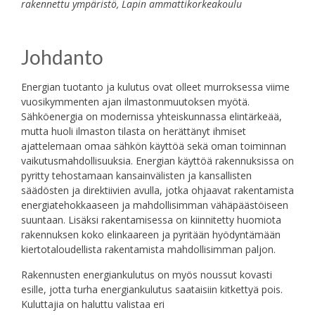
rakennettu ympäristö, Lapin ammattikorkeakoulu
Johdanto
Energian tuotanto ja kulutus ovat olleet murroksessa viime
vuosikymmenten ajan ilmastonmuutoksen myötä.
Sähköenergia on modernissa yhteiskunnassa elintärkeää,
mutta huoli ilmaston tilasta on herättänyt ihmiset
ajattelemaan omaa sähkön käyttöä sekä oman toiminnan
vaikutusmahdollisuuksia. Energian käyttöä rakennuksissa on
pyritty tehostamaan kansainvälisten ja kansallisten
säädösten ja direktiivien avulla, jotka ohjaavat rakentamista
energiatehokkaaseen ja mahdollisimman vähäpäästöiseen
suuntaan. Lisäksi rakentamisessa on kiinnitetty huomiota
rakennuksen koko elinkaareen ja pyritään hyödyntämään
kiertotaloudellista rakentamista mahdollisimman paljon.
Rakennusten energiankulutus on myös noussut kovasti
esille, jotta turha energiankulutus saataisiin kitkettyä pois.
Kuluttajia on haluttu valistaa eri