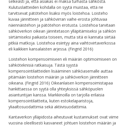
selkeästi ja, että asiakas ei maksa turhasta sähköstä.
Kulutuslaitteiden kohdalla on syytä muistaa, että ne
tarvitsevat pätötehon lisäksi myös loistehoa. Loisteho
kuvaa jännitteen ja sähkövirran vaihe-erosta johtuvaa
näennäistehon ja pätötehon erotusta. Loistehoa tarvitaan
sähköverkon oikean jännitetason ylläpitämiseksi ja sähkön
siirtämiseksi paikasta toiseen, mutta sitä ei kannata siirtää
pitkiä matkoja. Loistehoa esiintyy aina vaihtovirtaverkossa
eli kaikkien kansalaisten arjessa. (Fingrid 2016)
Loistehon kompensoimiseen eli määrän optimoimiseen on
sähköteknisiä ratkaisuja. Tästä syystä
kompensointilaitteiden lisääminen sähköasemalle auttaa
pitämään loistehon määrän ja sähköverkon jännitteen
oikeana. (Fingrid 2016) Oikeanlaisen kompensoimistapaa
hankittaessa on syytä olla yhteyksissä sähköpuolen
asiantuntijan kanssa. Markkinoilla on tarjolla erilaisia
kompensointilaitteita, kuten estokelaparistoja,
yliaaltosuodattimia sekä aktiivisuodattimia.
Kantaverkon ylläpidosta aiheutuvat kustannukset ovat viime
vuosina oleellisesti kasvaneet johtuen loistehon määrän ja