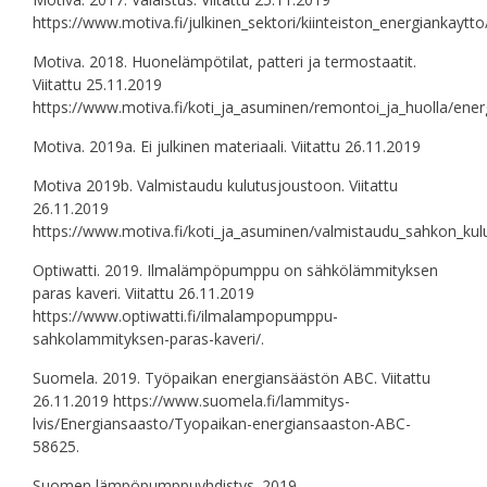
https://www.motiva.fi/julkinen_sektori/kiinteiston_energiankaytto/
Motiva. 2018. Huonelämpötilat, patteri ja termostaatit.
Viitattu 25.11.2019
https://www.motiva.fi/koti_ja_asuminen/remontoi_ja_huolla/ene
Motiva. 2019a. Ei julkinen materiaali. Viitattu 26.11.2019
Motiva 2019b. Valmistaudu kulutusjoustoon. Viitattu
26.11.2019
https://www.motiva.fi/koti_ja_asuminen/valmistaudu_sahkon_kul
Optiwatti. 2019. Ilmalämpöpumppu on sähkölämmityksen
paras kaveri. Viitattu 26.11.2019
https://www.optiwatti.fi/ilmalampopumppu-
sahkolammityksen-paras-kaveri/.
Suomela. 2019. Työpaikan energiansäästön ABC. Viitattu
26.11.2019 https://www.suomela.fi/lammitys-
lvis/Energiansaasto/Tyopaikan-energiansaaston-ABC-
58625.
Suomen lämpöpumppuyhdistys. 2019.