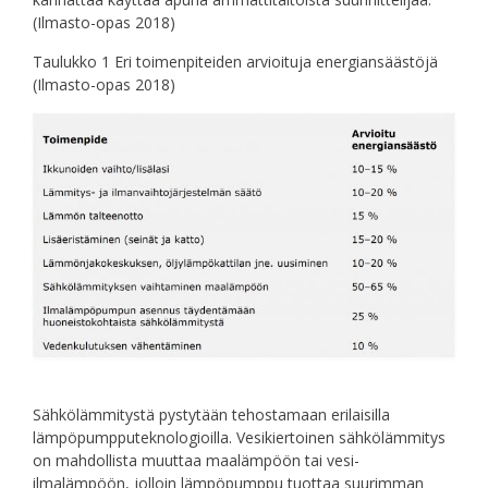
(Ilmasto-opas 2018)
Taulukko 1 Eri toimenpiteiden arvioituja energiansäästöjä
(Ilmasto-opas 2018)
Sähkölämmitystä pystytään tehostamaan erilaisilla
lämpöpumpputeknologioilla. Vesikiertoinen sähkölämmitys
on mahdollista muuttaa maalämpöön tai vesi-
ilmalämpöön, jolloin lämpöpumppu tuottaa suurimman