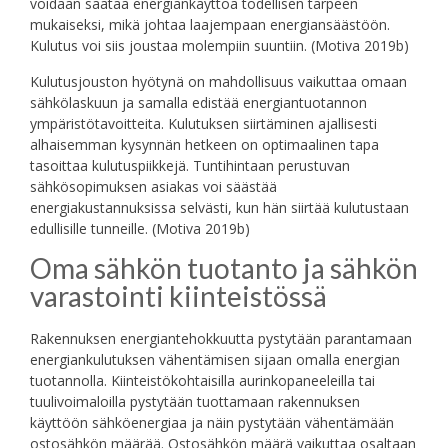
voidaan säätää energiankäyttöä todellisen tarpeen
mukaiseksi, mikä johtaa laajempaan energiansäästöön.
Kulutus voi siis joustaa molempiin suuntiin. (Motiva 2019b)
Kulutusjouston hyötynä on mahdollisuus vaikuttaa omaan
sähkölaskuun ja samalla edistää energiantuotannon
ympäristötavoitteita. Kulutuksen siirtäminen ajallisesti
alhaisemman kysynnän hetkeen on optimaalinen tapa
tasoittaa kulutuspiikkejä. Tuntihintaan perustuvan
sähkösopimuksen asiakas voi säästää
energiakustannuksissa selvästi, kun hän siirtää kulutustaan
edullisille tunneille. (Motiva 2019b)
Oma sähkön tuotanto ja sähkön
varastointi kiinteistössä
Rakennuksen energiantehokkuutta pystytään parantamaan
energiankulutuksen vähentämisen sijaan omalla energian
tuotannolla. Kiinteistökohtaisilla aurinkopaneeleilla tai
tuulivoimaloilla pystytään tuottamaan rakennuksen
käyttöön sähköenergiaa ja näin pystytään vähentämään
ostosähkön määrää. Ostosähkön määrä vaikuttaa osaltaan