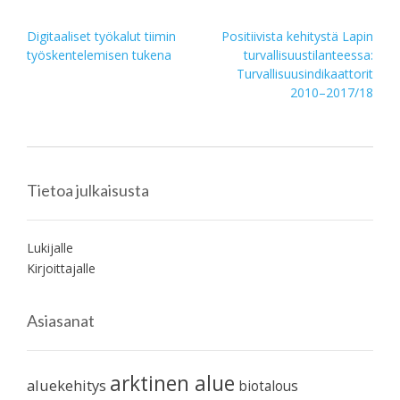
Post
Digitaaliset työkalut tiimin
Positiivista kehitystä Lapin
työskentelemisen tukena
turvallisuustilanteessa:
navigation
Turvallisuusindikaattorit
2010–2017/18
Tietoa julkaisusta
Lukijalle
Kirjoittajalle
Asiasanat
arktinen alue
aluekehitys
biotalous