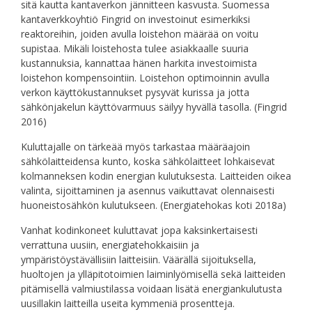
sitä kautta kantaverkon jännitteen kasvusta. Suomessa
kantaverkkoyhtiö Fingrid on investoinut esimerkiksi
reaktoreihin, joiden avulla loistehon määrää on voitu
supistaa. Mikäli loistehosta tulee asiakkaalle suuria
kustannuksia, kannattaa hänen harkita investoimista
loistehon kompensointiin. Loistehon optimoinnin avulla
verkon käyttökustannukset pysyvät kurissa ja jotta
sähkönjakelun käyttövarmuus säilyy hyvällä tasolla. (Fingrid
2016)
Kuluttajalle on tärkeää myös tarkastaa määräajoin
sähkölaitteidensa kunto, koska sähkölaitteet lohkaisevat
kolmanneksen kodin energian kulutuksesta. Laitteiden oikea
valinta, sijoittaminen ja asennus vaikuttavat olennaisesti
huoneistosähkön kulutukseen. (Energiatehokas koti 2018a)
Vanhat kodinkoneet kuluttavat jopa kaksinkertaisesti
verrattuna uusiin, energiatehokkaisiin ja
ympäristöystävällisiin laitteisiin. Väärällä sijoituksella,
huoltojen ja ylläpitotoimien laiminlyömisellä sekä laitteiden
pitämisellä valmiustilassa voidaan lisätä energiankulutusta
uusillakin laitteilla useita kymmeniä prosentteja.