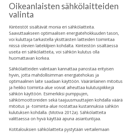
Oikeanlaisten sähkölaitteiden
valinta
Kiinteistöt sisältävät monia eri sähkölaitteita.
Saavuttaakseen optimaalisen energiatehokkuuden tason,
voi kuluttaja tarkastella yksittäisten laitteiden toimintaa
niissä olevien laitekilpien kohdalta. Kiinteistön sisältäessä
useita eri sähkölaitteita, voi sähkön kulutus olla
huomattavan korkea.
Sähkölaitteiden valintaan kannattaa panostaa erityisen
hyvin, jotta mahdollisimman energiatehokas ja
optimaalinen laite saadaan käyttöön. Vääränlainen mitoitus
ja heikko toiminta-alue voivat aiheuttaa kulutuspiikkejä
sähkön käyttöön. Esimerkiksi pumppujen,
sähkömoottoreiden sekä taajuusmuuttajien kohdalla väärä
mitoitus ja -toiminta-alue nostattaa kustannuksia sähkön
kulutuksen kohdalla. (Motiva 2012a). Sähkölaitteita
valittaessa on hyvä käyttää apuna asiantuntijaa.
Kotitalouksien sähkölaitteita pystytään vertailemaan