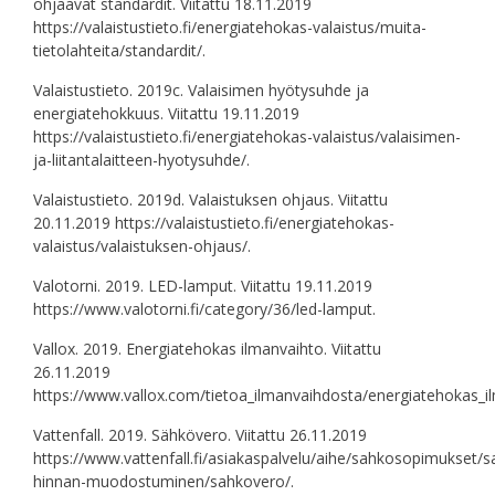
ohjaavat standardit. Viitattu 18.11.2019
https://valaistustieto.fi/energiatehokas-valaistus/muita-
tietolahteita/standardit/.
Valaistustieto. 2019c. Valaisimen hyötysuhde ja
energiatehokkuus. Viitattu 19.11.2019
https://valaistustieto.fi/energiatehokas-valaistus/valaisimen-
ja-liitantalaitteen-hyotysuhde/.
Valaistustieto. 2019d. Valaistuksen ohjaus. Viitattu
20.11.2019 https://valaistustieto.fi/energiatehokas-
valaistus/valaistuksen-ohjaus/.
Valotorni. 2019. LED-lamput. Viitattu 19.11.2019
https://www.valotorni.fi/category/36/led-lamput.
Vallox. 2019. Energiatehokas ilmanvaihto. Viitattu
26.11.2019
https://www.vallox.com/tietoa_ilmanvaihdosta/energiatehokas_il
Vattenfall. 2019. Sähkövero. Viitattu 26.11.2019
https://www.vattenfall.fi/asiakaspalvelu/aihe/sahkosopimukset/
hinnan-muodostuminen/sahkovero/.