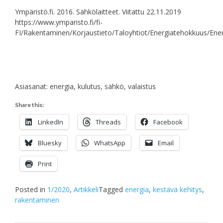
Ympäristö.fi. 2016. Sähkölaitteet. Viitattu 22.11.2019
https://www.ymparisto.fi/fi-
FI/Rakentaminen/Korjaustieto/Taloyhtiot/Energiatehokkuus/Energ
Asiasanat: energia, kulutus, sähkö, valaistus
Share this:
LinkedIn
Threads
Facebook
Bluesky
WhatsApp
Email
Print
Posted in
1/2020
,
Artikkeli
Tagged
energia
,
kestävä kehitys
,
rakentaminen