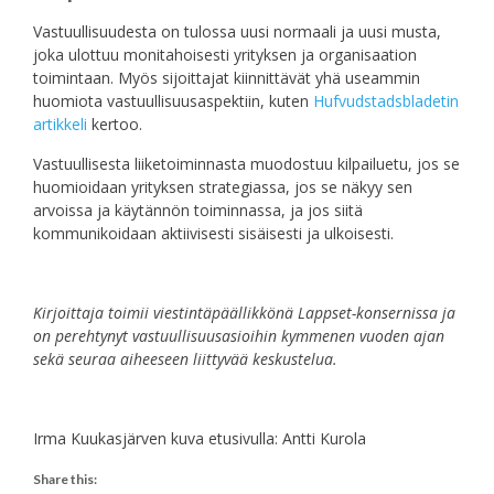
Vastuullisuudesta on tulossa uusi normaali ja uusi musta,
joka ulottuu monitahoisesti yrityksen ja organisaation
toimintaan. Myös sijoittajat kiinnittävät yhä useammin
huomiota vastuullisuusaspektiin, kuten
Hufvudstadsbladetin
artikkeli
kertoo.
Vastuullisesta liiketoiminnasta muodostuu kilpailuetu, jos se
huomioidaan yrityksen strategiassa, jos se näkyy sen
arvoissa ja käytännön toiminnassa, ja jos siitä
kommunikoidaan aktiivisesti sisäisesti ja ulkoisesti.
Kirjoittaja toimii viestintäpäällikkönä Lappset-konsernissa ja
on perehtynyt vastuullisuusasioihin kymmenen vuoden ajan
sekä seuraa aiheeseen liittyvää keskustelua.
Irma Kuukasjärven kuva etusivulla: Antti Kurola
Share this: