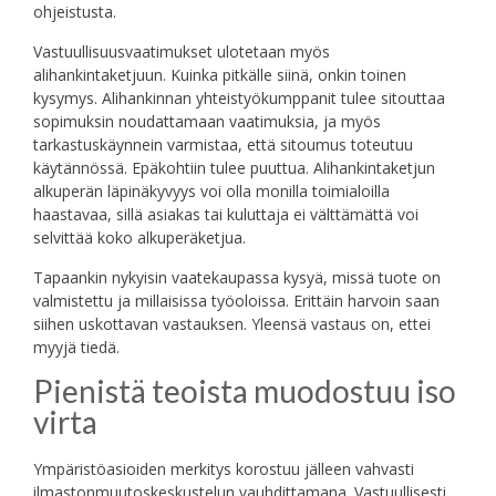
ohjeistusta.
Vastuullisuusvaatimukset ulotetaan myös
alihankintaketjuun. Kuinka pitkälle siinä, onkin toinen
kysymys. Alihankinnan yhteistyökumppanit tulee sitouttaa
sopimuksin noudattamaan vaatimuksia, ja myös
tarkastuskäynnein varmistaa, että sitoumus toteutuu
käytännössä. Epäkohtiin tulee puuttua. Alihankintaketjun
alkuperän läpinäkyvyys voi olla monilla toimialoilla
haastavaa, sillä asiakas tai kuluttaja ei välttämättä voi
selvittää koko alkuperäketjua.
Tapaankin nykyisin vaatekaupassa kysyä, missä tuote on
valmistettu ja millaisissa työoloissa. Erittäin harvoin saan
siihen uskottavan vastauksen. Yleensä vastaus on, ettei
myyjä tiedä.
Pienistä teoista muodostuu iso
virta
Ympäristöasioiden merkitys korostuu jälleen vahvasti
ilmastonmuutoskeskustelun vauhdittamana. Vastuullisesti