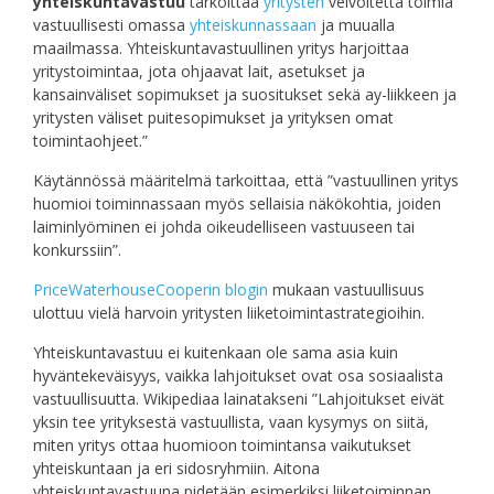
yhteiskuntavastuu
tarkoittaa
yritysten
velvoitetta toimia
vastuullisesti omassa
yhteiskunnassaan
ja muualla
maailmassa. Yhteiskuntavastuullinen yritys harjoittaa
yritystoimintaa, jota ohjaavat lait, asetukset ja
kansainväliset sopimukset ja suositukset sekä ay-liikkeen ja
yritysten väliset puitesopimukset ja yrityksen omat
toimintaohjeet.”
Käytännössä määritelmä tarkoittaa, että ”vastuullinen yritys
huomioi toiminnassaan myös sellaisia näkökohtia, joiden
laiminlyöminen ei johda oikeudelliseen vastuuseen tai
konkurssiin”.
PriceWaterhouseCooperin blogin
mukaan vastuullisuus
ulottuu vielä harvoin yritysten liiketoimintastrategioihin.
Yhteiskuntavastuu ei kuitenkaan ole sama asia kuin
hyväntekeväisyys, vaikka lahjoitukset ovat osa sosiaalista
vastuullisuutta. Wikipediaa lainatakseni ”Lahjoitukset eivät
yksin tee yrityksestä vastuullista, vaan kysymys on siitä,
miten yritys ottaa huomioon toimintansa vaikutukset
yhteiskuntaan ja eri sidosryhmiin. Aitona
yhteiskuntavastuuna pidetään esimerkiksi liiketoiminnan