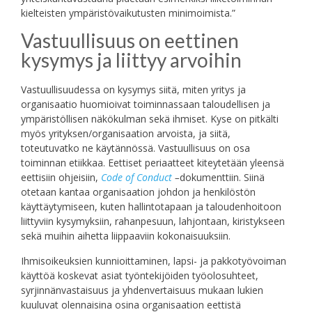
kielteisten ympäristövaikutusten minimoimista.”
Vastuullisuus on eettinen
kysymys ja liittyy arvoihin
Vastuullisuudessa on kysymys siitä, miten yritys ja
organisaatio huomioivat toiminnassaan taloudellisen ja
ympäristöllisen näkökulman sekä ihmiset. Kyse on pitkälti
myös yrityksen/organisaation arvoista, ja siitä,
toteutuvatko ne käytännössä. Vastuullisuus on osa
toiminnan etiikkaa. Eettiset periaatteet kiteytetään yleensä
eettisiin ohjeisiin,
Code of Conduct
–
dokumenttiin. Siinä
otetaan kantaa organisaation johdon ja henkilöstön
käyttäytymiseen, kuten hallintotapaan ja taloudenhoitoon
liittyviin kysymyksiin, rahanpesuun, lahjontaan, kiristykseen
sekä muihin aihetta liippaaviin kokonaisuuksiin.
Ihmisoikeuksien kunnioittaminen, lapsi- ja pakkotyövoiman
käyttöä koskevat asiat työntekijöiden työolosuhteet,
syrjinnänvastaisuus ja yhdenvertaisuus mukaan lukien
kuuluvat olennaisina osina organisaation eettistä