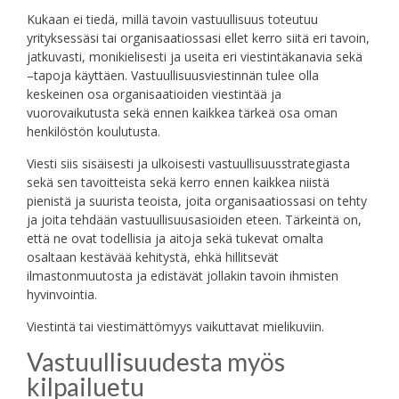
Kukaan ei tiedä, millä tavoin vastuullisuus toteutuu
yrityksessäsi tai organisaatiossasi ellet kerro siitä eri tavoin,
jatkuvasti, monikielisesti ja useita eri viestintäkanavia sekä
–tapoja käyttäen. Vastuullisuusviestinnän tulee olla
keskeinen osa organisaatioiden viestintää ja
vuorovaikutusta sekä ennen kaikkea tärkeä osa oman
henkilöstön koulutusta.
Viesti siis sisäisesti ja ulkoisesti vastuullisuusstrategiasta
sekä sen tavoitteista sekä kerro ennen kaikkea niistä
pienistä ja suurista teoista, joita organisaatiossasi on tehty
ja joita tehdään vastuullisuusasioiden eteen. Tärkeintä on,
että ne ovat todellisia ja aitoja sekä tukevat omalta
osaltaan kestävää kehitystä, ehkä hillitsevät
ilmastonmuutosta ja edistävät jollakin tavoin ihmisten
hyvinvointia.
Viestintä tai viestimättömyys vaikuttavat mielikuviin.
Vastuullisuudesta myös
kilpailuetu