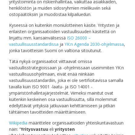
yritystoiminta on riskienhallintaa, vaikuttaa asiakkaiden,
henkilöstön ja muiden sidosryhmien mielikuviin sekä
ostopäätöksiin ja muodostaa kilpailuedun.
Kyseessä on kuitenkin moniulotteinen käsite. Yritysten ja
erilaisten organisaatioiden vastuullisuuden käsitettä on
linjattu mm. kansainvälisessä
ISO 26000 –
vastuullisuusstandardissa
ja
YK:n Agenda 2030-ohjelmassa
,
jonka tavoitteisiin Suomi on valtiona sitoutunut.
Tätä nykyä organisaatiot viittaavat omissa
vastuullisstrategioissaan ja -ohjelmissaan useimmiten YK:n
vastuullisuusohjelmaan, eivät enää niinkään
vastuullisuusstandardiin, joka ei ole sertifioitavissa samalla
tavalla kuin ISO 9001 -laatu- ja ISO 14001 -
ympäristönhallintajärjestelmät. Viimeksi mainitut ovat
kuitenkin keskeinen osa vastuullisuutta, sillä molemmat
edellyttävät yrityksiä jatkuvaan kehittämiseen ja pitkän
tähtäimen tavoitteiden määrittämiseen.
Wikipedia
määrittelee organisaatioiden yhteiskuntavastuun
näin: ”
Yritysvastuu
eli
yritysten