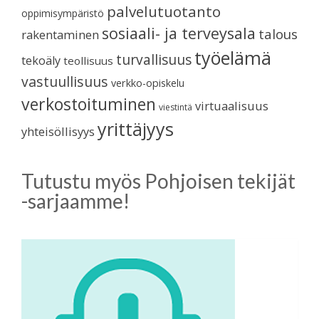
palvelutuotanto
oppimisympäristö
sosiaali- ja terveysala
talous
rakentaminen
työelämä
turvallisuus
tekoäly
teollisuus
vastuullisuus
verkko-opiskelu
verkostoituminen
virtuaalisuus
viestintä
yrittäjyys
yhteisöllisyys
Tutustu myös Pohjoisen tekijät
-sarjaamme!