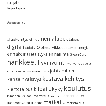
Lukijalle
Kirjoittajalle
Asiasanat
arktinen alue
aluekehitys
biotalous
digitalisaatio
elintarvikkeet
energia
eläimet
ennakointi
etäisyyksien hallinta
Green Care
hankkeet
hyvinvointi
hyvinvointipalvelut
johtaminen
ilmastonmuutos
ihmisoikeudet
kestävä kehitys
kansainvälisyys
koulutus
kilpailukyky
kiertotalous
luonnontuotteet
kumppanuus
laadunvarmistus
liikenne
matkailu
luonnonvarat
luonto
metsätalous