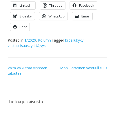
LinkedIn
Threads
Facebook
Bluesky
WhatsApp
Email
Print
Posted in
1/2020
,
Kolumni
Tagged
kilpailukyky
,
vastuullisuus
,
yrittäjyys
Post
Valta vaikuttaa vihreään
Moniulotteinen vastuullisuus
talouteen
navigation
Tietoa julkaisusta