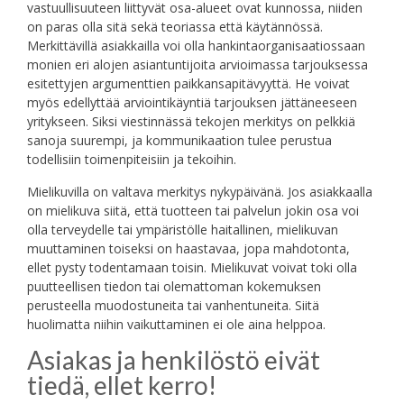
vastuullisuuteen liittyvät osa-alueet ovat kunnossa, niiden
on paras olla sitä sekä teoriassa että käytännössä.
Merkittävillä asiakkailla voi olla hankintaorganisaatiossaan
monien eri alojen asiantuntijoita arvioimassa tarjouksessa
esitettyjen argumenttien paikkansapitävyyttä. He voivat
myös edellyttää arviointikäyntiä tarjouksen jättäneeseen
yritykseen. Siksi viestinnässä tekojen merkitys on pelkkiä
sanoja suurempi, ja kommunikaation tulee perustua
todellisiin toimenpiteisiin ja tekoihin.
Mielikuvilla on valtava merkitys nykypäivänä. Jos asiakkaalla
on mielikuva siitä, että tuotteen tai palvelun jokin osa voi
olla terveydelle tai ympäristölle haitallinen, mielikuvan
muuttaminen toiseksi on haastavaa, jopa mahdotonta,
ellet pysty todentamaan toisin. Mielikuvat voivat toki olla
puutteellisen tiedon tai olemattoman kokemuksen
perusteella muodostuneita tai vanhentuneita. Siitä
huolimatta niihin vaikuttaminen ei ole aina helppoa.
Asiakas ja henkilöstö eivät
tiedä, ellet kerro!