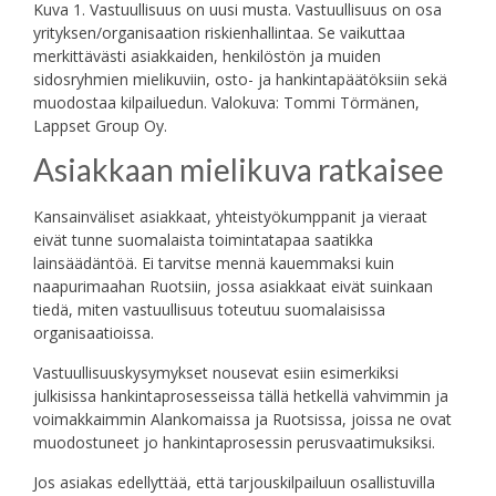
Kuva 1. Vastuullisuus on uusi musta. Vastuullisuus on osa
yrityksen/organisaation riskienhallintaa. Se vaikuttaa
merkittävästi asiakkaiden, henkilöstön ja muiden
sidosryhmien mielikuviin, osto- ja hankintapäätöksiin sekä
muodostaa kilpailuedun. Valokuva: Tommi Törmänen,
Lappset Group Oy.
Asiakkaan mielikuva ratkaisee
Kansainväliset asiakkaat, yhteistyökumppanit ja vieraat
eivät tunne suomalaista toimintatapaa saatikka
lainsäädäntöä. Ei tarvitse mennä kauemmaksi kuin
naapurimaahan Ruotsiin, jossa asiakkaat eivät suinkaan
tiedä, miten vastuullisuus toteutuu suomalaisissa
organisaatioissa.
Vastuullisuuskysymykset nousevat esiin esimerkiksi
julkisissa hankintaprosesseissa tällä hetkellä vahvimmin ja
voimakkaimmin Alankomaissa ja Ruotsissa, joissa ne ovat
muodostuneet jo hankintaprosessin perusvaatimuksiksi.
Jos asiakas edellyttää, että tarjouskilpailuun osallistuvilla