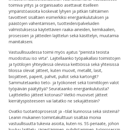
toimiva yritys ja organisaatio asettavat itselleen
ympäristöasioita koskevat lyhyen ja pitkän tähtäimen
tavoitteet sisältäen esimerkiksi energiankulutuksen ja
päästöjen vähentämisen, tuotteiden/palveluiden
valmistuksessa käytettävien raaka-aineiden, kemikaalien,
prosessien ja jätteiden lajittelun sekä käsittelyn, muutamia
mainitakseni.
Vastuullisuudessa toimii myös ajatus ”pienistä teoista
muodostuu iso virta”. Lajitellaanko työpaikallasi toimistojen
ja työtilojen yhteydessä olevissa keittiöissä sekä yhteisissä
tiloissa olevat jätteet, kuten muovit, metallit, lasit,
biojätteet, paperit, pahvit, pullot sekä kartongit?
Sammutetaanko tieto- ja työkoneet sekä toimitilojen valot
työpäivän päätyttyä? Seurataanko energiankulutusta?
Lajitteletko jätteet kotonasi? Vietkö muoviset jätteet
kierrätyspisteeseen vai laitatko ne sekajätteisiin?
Ovatko tuotantoprosessit ja –tilat kunnossa sekä siisteinä?
Leanin mukainen toimintakulttuuri sisältää monia
vastuullisuutta tukevia asioita, kuten ns. 5S-periaate, johon
kuuluu lajittelu, järjestäminen, puhdistaminen, työprosessin