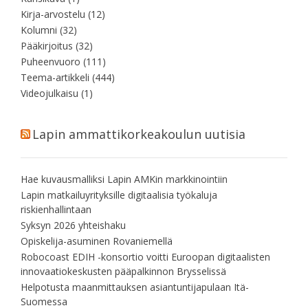
Kirja-arvostelu
(12)
Kolumni
(32)
Pääkirjoitus
(32)
Puheenvuoro
(111)
Teema-artikkeli
(444)
Videojulkaisu
(1)
Lapin ammattikorkeakoulun uutisia
Hae kuvausmalliksi Lapin AMKin markkinointiin
Lapin matkailuyrityksille digitaalisia työkaluja
riskienhallintaan
Syksyn 2026 yhteishaku
Opiskelija-asuminen Rovaniemellä
Robocoast EDIH -konsortio voitti Euroopan digitaalisten
innovaatiokeskusten pääpalkinnon Brysselissä
Helpotusta maanmittauksen asiantuntijapulaan Itä-
Suomessa