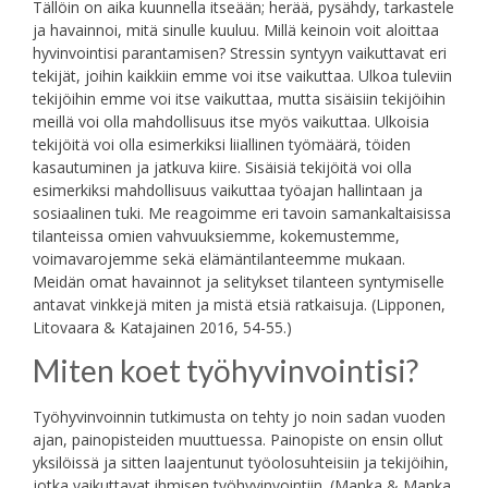
Tällöin on aika kuunnella itseään; herää, pysähdy, tarkastele
ja havainnoi, mitä sinulle kuuluu. Millä keinoin voit aloittaa
hyvinvointisi parantamisen? Stressin syntyyn vaikuttavat eri
tekijät, joihin kaikkiin emme voi itse vaikuttaa. Ulkoa tuleviin
tekijöihin emme voi itse vaikuttaa, mutta sisäisiin tekijöihin
meillä voi olla mahdollisuus itse myös vaikuttaa. Ulkoisia
tekijöitä voi olla esimerkiksi liiallinen työmäärä, töiden
kasautuminen ja jatkuva kiire. Sisäisiä tekijöitä voi olla
esimerkiksi mahdollisuus vaikuttaa työajan hallintaan ja
sosiaalinen tuki. Me reagoimme eri tavoin samankaltaisissa
tilanteissa omien vahvuuksiemme, kokemustemme,
voimavarojemme sekä elämäntilanteemme mukaan.
Meidän omat havainnot ja selitykset tilanteen syntymiselle
antavat vinkkejä miten ja mistä etsiä ratkaisuja. (Lipponen,
Litovaara & Katajainen 2016, 54-55.)
Miten koet työhyvinvointisi?
Työhyvinvoinnin tutkimusta on tehty jo noin sadan vuoden
ajan, painopisteiden muuttuessa. Painopiste on ensin ollut
yksilöissä ja sitten laajentunut työolosuhteisiin ja tekijöihin,
jotka vaikuttavat ihmisen työhyvinvointiin. (Manka & Manka,