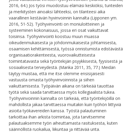
2016, 64.) Jos työsi muodostuu elämäsi keskiöksi, tunteiden
ja merkitysten ainoaksi lähteeksi, on tilanteesi aika
vaarallinen kestävän hyvinvoinnin kannalta (Lipponen ym.
2016, 51-52). Työhyvinvointi on moniuloitteinen ja
systeeminen kokonaisuus, jossa eri osat vaikuttavat
toisiinsa. Työhyvinvointi koostuu muun muassa
oikeudenmukaisesta ja johdonmukaisesta johtamisesta,
osaamisen kehittämisestä, työssä onnistumista edistävästä
organisaatiorakenteesta, vuorovaikutteisesta
toimintatavasta sekä työntekijän psyykkisestä, fyysisestä ja
sosiaalisesta terveydestä. (Manka 2011, 35, 77.) Meidän
täytyy muistaa, että me itse olemme ensisijaisesti
vastuusta omasta työhyvinvoinnista ja siihen
vaikuttamisesta. Työpäivän aikana on tärkeää tauottaa
työtä sekä saada tarvittaessa myös kollegiaalista tukea.
Työhyvinvoinnin kannalta on tärkeää, että työntekijöillä on
mahdollista jakaa tarvittaessa muitakin kuin työhön liittyviä
asioita työkavereiden kanssa. Työstä palautuminen
tarkoittaa ihan arkista toimintaa, jota tarvitsemme
palautuaksemme työn aiheuttamasta rasituksesta, kuten
säännöllistä ruokailua, liikuntaa ja riittävää unta.