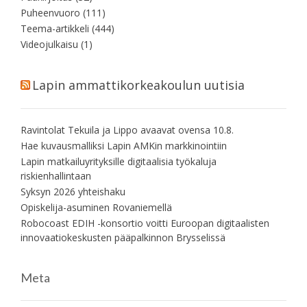
Puheenvuoro
(111)
Teema-artikkeli
(444)
Videojulkaisu
(1)
Lapin ammattikorkeakoulun uutisia
Ravintolat Tekuila ja Lippo avaavat ovensa 10.8.
Hae kuvausmalliksi Lapin AMKin markkinointiin
Lapin matkailuyrityksille digitaalisia työkaluja
riskienhallintaan
Syksyn 2026 yhteishaku
Opiskelija-asuminen Rovaniemellä
Robocoast EDIH -konsortio voitti Euroopan digitaalisten
innovaatiokeskusten pääpalkinnon Brysselissä
Meta