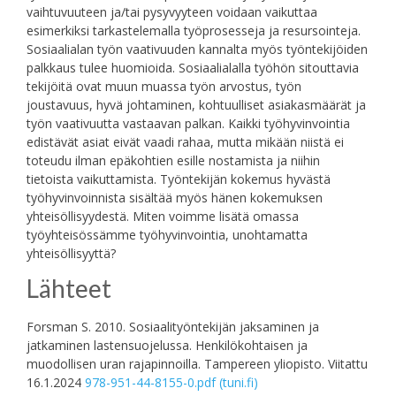
vaihtuvuuteen ja/tai pysyvyyteen voidaan vaikuttaa
esimerkiksi tarkastelemalla työprosesseja ja resursointeja.
Sosiaalialan työn vaativuuden kannalta myös työntekijöiden
palkkaus tulee huomioida. Sosiaalialalla työhön sitouttavia
tekijöitä ovat muun muassa työn arvostus, työn
joustavuus, hyvä johtaminen, kohtuulliset asiakasmäärät ja
työn vaativuutta vastaavan palkan. Kaikki työhyvinvointia
edistävät asiat eivät vaadi rahaa, mutta mikään niistä ei
toteudu ilman epäkohtien esille nostamista ja niihin
tietoista vaikuttamista. Työntekijän kokemus hyvästä
työhyvinvoinnista sisältää myös hänen kokemuksen
yhteisöllisyydestä. Miten voimme lisätä omassa
työyhteisössämme työhyvinvointia, unohtamatta
yhteisöllisyyttä?
Lähteet
Forsman S. 2010. Sosiaalityöntekijän jaksaminen ja
jatkaminen lastensuojelussa. Henkilökohtaisen ja
muodollisen uran rajapinnoilla. Tampereen yliopisto. Viitattu
16.1.2024
978-951-44-8155-0.pdf (tuni.fi)