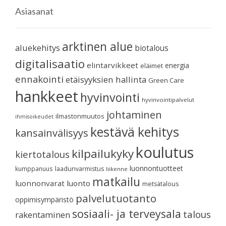
Asiasanat
arktinen alue
aluekehitys
biotalous
digitalisaatio
elintarvikkeet
energia
eläimet
ennakointi
etäisyyksien hallinta
Green Care
hankkeet
hyvinvointi
hyvinvointipalvelut
johtaminen
ilmastonmuutos
ihmisoikeudet
kestävä kehitys
kansainvälisyys
koulutus
kilpailukyky
kiertotalous
luonnontuotteet
kumppanuus
laadunvarmistus
liikenne
matkailu
luonnonvarat
luonto
metsätalous
palvelutuotanto
oppimisympäristö
sosiaali- ja terveysala
talous
rakentaminen