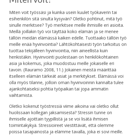
Miten voit työssäsi ja kuinka usein kuulet työkaverin tai
esihenkilön sitä sinulta kysyvän? Oletko pohtinut, mitä työ
sinulle merkitsee? Työ merkitsee meille ihmisille eri asioita.
Meillä joillakin työ voi täyttää koko elämän ja se menee
tällöin meidän elämässä kaiken edelle. Tuottaako tällöin työ
meille enää hyvinvointia? Lähtökohtaisesti työn tarkoitus on
tuottaa tekijälleen hyvinvointia, niin aineellista kuin
henkistäkin. Hyvinvointi puolestaan on henkilökohtainen
asia ja kokemus, joka muodostuu meille jokaiselle eri
tavoin. (Rauramo 2008, 11.) Jokainen meistä määrittää
itselleen elämän tärkeät asiat ja merkitykset. Elämässä voi
olla myös tilanne, jolloin oman hyvinvoinnin kannalta tulee
ajankohtaiseksi pohtia työpaikan tai jopa ammatin
vaihtamista.
Oletko kokenut työstressiä viime aikoina vai oletko ollut
huolissaan kollegan jaksamisesta? Stressin tunne on
ihmiselle ajoittain tyypillistä ja se voi lisätä ihmisen
toimintakykyä. Stressioireet viestittävät, että olemme
poissa tasapainosta ja elämme tavalla, joka ei sovi meille.