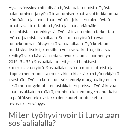
Hyvä työhyvinvointi edistää työstä palautumista. Työstä
palautuminen ja työstä irtautumisen kautta voi tutkia omaa
elämäänsä ja suhdettaan työhön. Jokaisen tulee löytää
omat tavat irrottautua työstä ja saada elämälle
toisenlaistakin merkitystä. Työstä irtautuminen tarkoittaa
työn rajaamista työaikaan. Se suojaa työstä tulevan
tunnekuorman läikkymistä vapaa-aikaan. Työ koetaan
merkitykselliseksi, kun siihen voi itse vaikuttaa, siinä saa
kehittyä sekä käyttää omia vahvuuksiaan. (Lipponen ym.
2016, 54-55.) Sosiaaliala on erityisesti henkisesti
kuormittavaa työtä. Sosiaalialan työ on moniulotteista ja
riippuvainen monesta muustakin tekijästä kuin työntekijästä
itsestään. Työssä korostuu työskentely marginaaliryhmien
sekä moniongelmallisten asiakkaiden parissa. Työtä kuvaa
suuri asiakkaiden määrä, monimutkainen ongelmanratkaisu
ja päätöksenteko, asiakkaiden suuret odotukset ja
arvostuksen vähyys.
Miten työhyvinvointi turvataan
sosiaalialalla?