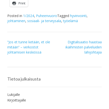
Print
Posted in
1/2024
,
Puheenvuoro
Tagged
hyvinvointi
,
johtaminen
,
sosiaali- ja terveysala
,
työelämä
Post
”Jos et tunne ketään, et ole
Digitalisaatio haastaa
mitään” – verkostot
ikäihmisten palveluiden
navigation
johtamisen keskiössä
lähijohtajia
Tietoa julkaisusta
Lukijalle
Kirjoittajalle