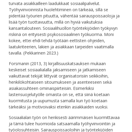
turvata asiakkailleen laadukkaat sosiaalipalvelut.
Työhyvinvoinnista huolehtiminen on tärkeää, sillä se
pidentää työurien pituutta, vähentää sairauspoissaoloja ja
lisää työn tuottavuutta, millä on hyviä vaikutuksia
kansantalouteen. Sosiaalihuollon työntekijöiden työkyvyn
riskinä on erityisesti psykososiaalinen työkuorma. Moni
kokee, ettei ehdi tehdä työtään eettisten ohjeiden,
laatukriteerien, lakien ja asiakkaan tarpeiden vaatimalla
tavalla. (Pekkarinen 2023.)
Forsmanin (2013, 3) kirjallisuuskatsauksen mukaan
keskeiset sosiaalialalla jaksamiseen ja jatkamiseen
vaikuttavat tekijät liittyvät organisatorisiin seikkoihin,
henkilökohtaiseen sitoumukseen ja asenteeseen sekä
asiakassuhteen ominaispiirteisiin. Esimerkiksi
lastensuojelutyölle omaista on se, että siinä koetaan
kuormitusta ja uupumusta samalla kun työ koetaan
tärkeäksi ja motivoivaksi etenkin asiakkaiden vuoksi.
Sosiaalialan työn on henkisesti äärimmäisen kuormittavaa
ja tämä tulee huomioida satsaamalla työhyvinvointiin ja
työolosuhteisiin. Sairauspoissaoloihin ja työntekijöiden