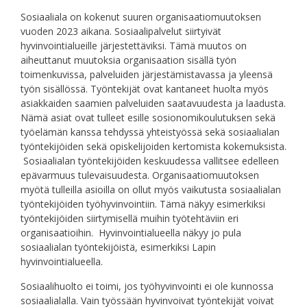
Sosiaaliala on kokenut suuren organisaatiomuutoksen
vuoden 2023 aikana. Sosiaalipalvelut siirtyivät
hyvinvointialueille järjestettäviksi. Tämä muutos on
aiheuttanut muutoksia organisaation sisällä työn
toimenkuvissa, palveluiden järjestämistavassa ja yleensä
työn sisällössä. Työntekijät ovat kantaneet huolta myös
asiakkaiden saamien palveluiden saatavuudesta ja laadusta.
Nämä asiat ovat tulleet esille sosionomikoulutuksen sekä
työelämän kanssa tehdyssä yhteistyössä sekä sosiaalialan
työntekijöiden sekä opiskelijoiden kertomista kokemuksista.
Sosiaalialan työntekijöiden keskuudessa vallitsee edelleen
epävarmuus tulevaisuudesta. Organisaatiomuutoksen
myötä tulleilla asioilla on ollut myös vaikutusta sosiaalialan
työntekijöiden työhyvinvointiin. Tämä näkyy esimerkiksi
työntekijöiden siirtymisellä muihin työtehtäviin eri
organisaatioihin. Hyvinvointialueella näkyy jo pula
sosiaalialan työntekijöistä, esimerkiksi Lapin
hyvinvointialueella.
Sosiaalihuolto ei toimi, jos työhyvinvointi ei ole kunnossa
sosiaalialalla. Vain työssään hyvinvoivat työntekijät voivat