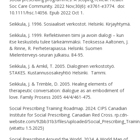
Soc Care Community. 2022 Nov;30(6): e3761-e3774. doi:
10.1111/hsc.14056. Epub 2022 Oct 1.
Seikkula, J. 1996. Sosiaaliset verkostot. Helsinki. Kirjayhtymä.
Seikkula, J. 1999. Reflektiivinen tiimi ja avoin dialogi – kun
itse keskustelu tulee tärkeämmäksi. Teoksessa Aaltonen, J.
& Rinne, R. Perheterapiassa. Helsinki. Suomen
Mielenterveys-seuran julkaisu. 84-95.
Seikkula, J. & Arnkil, T. 2005. Dialoginen verkostotyö.
STAKES. Kustannusosakeyhtiö Helsinki. Tammi.
Seikkula, J. & Trimble, D. 2005. Healing elements of
therapeutic conversation: dialogue as an embodiment of
love. Family Prosess 2005 44/4/461-475.
Social Prescribing Training Roadmap. 2024. CIPS Canadian
Institute for Social Prescribing. Canadian Red Cross. rp.cdn-
website.com/92bb31b3/files/uploaded/Social_Prescribing_Train
(viitattu 1.5.2025)
Social Prescribing Around the World. 2024. A World Map of