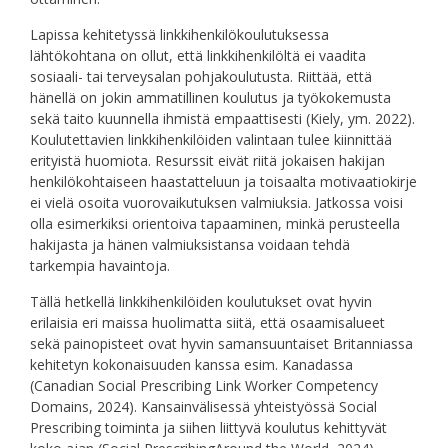
Lapissa kehitetyssä linkkihenkilökoulutuksessa
lähtökohtana on ollut, että linkkihenkilöltä ei vaadita
sosiaali- tai terveysalan pohjakoulutusta. Riittää, että
hänellä on jokin ammatillinen koulutus ja työkokemusta
sekä taito kuunnella ihmistä empaattisesti (Kiely, ym. 2022).
Koulutettavien linkkihenkilöiden valintaan tulee kiinnittää
erityistä huomiota. Resurssit eivät riitä jokaisen hakijan
henkilökohtaiseen haastatteluun ja toisaalta motivaatiokirje
ei vielä osoita vuorovaikutuksen valmiuksia. Jatkossa voisi
olla esimerkiksi orientoiva tapaaminen, minkä perusteella
hakijasta ja hänen valmiuksistansa voidaan tehdä
tarkempia havaintoja.
Tällä hetkellä linkkihenkilöiden koulutukset ovat hyvin
erilaisia eri maissa huolimatta siitä, että osaamisalueet
sekä painopisteet ovat hyvin samansuuntaiset Britanniassa
kehitetyn kokonaisuuden kanssa esim. Kanadassa
(Canadian Social Prescribing Link Worker Competency
Domains, 2024). Kansainvälisessä yhteistyössä Social
Prescribing toiminta ja siihen liittyvä koulutus kehittyvät