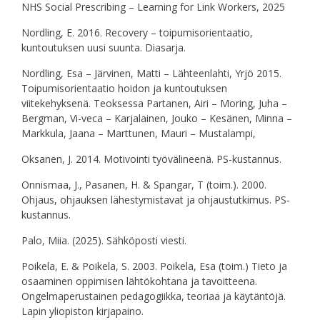
NHS Social Prescribing – Learning for Link Workers, 2025
Nordling, E. 2016. Recovery – toipumisorientaatio,
kuntoutuksen uusi suunta. Diasarja.
Nordling, Esa – Järvinen, Matti – Lähteenlahti, Yrjö 2015.
Toipumisorientaatio hoidon ja kuntoutuksen
viitekehyksenä. Teoksessa Partanen, Airi – Moring, Juha –
Bergman, Vi-veca – Karjalainen, Jouko – Kesänen, Minna –
Markkula, Jaana – Marttunen, Mauri – Mustalampi,
Oksanen, J. 2014. Motivointi työvälineenä. PS-kustannus.
Onnismaa, J., Pasanen, H. & Spangar, T (toim.). 2000.
Ohjaus, ohjauksen lähestymistavat ja ohjaustutkimus. PS-
kustannus.
Palo, Miia. (2025). Sähköposti viesti.
Poikela, E. & Poikela, S. 2003. Poikela, Esa (toim.) Tieto ja
osaaminen oppimisen lähtökohtana ja tavoitteena.
Ongelmaperustainen pedagogiikka, teoriaa ja käytäntöjä.
Lapin yliopiston kirjapaino.