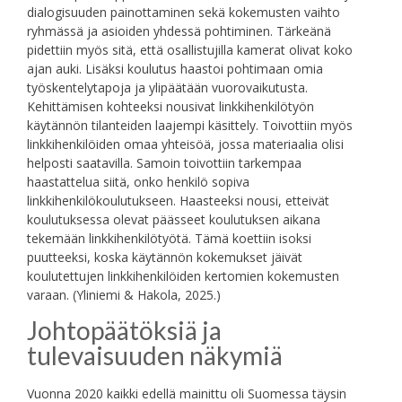
dialogisuuden painottaminen sekä kokemusten vaihto
ryhmässä ja asioiden yhdessä pohtiminen. Tärkeänä
pidettiin myös sitä, että osallistujilla kamerat olivat koko
ajan auki. Lisäksi koulutus haastoi pohtimaan omia
työskentelytapoja ja ylipäätään vuorovaikutusta.
Kehittämisen kohteeksi nousivat linkkihenkilötyön
käytännön tilanteiden laajempi käsittely. Toivottiin myös
linkkihenkilöiden omaa yhteisöä, jossa materiaalia olisi
helposti saatavilla. Samoin toivottiin tarkempaa
haastattelua siitä, onko henkilö sopiva
linkkihenkilökoulutukseen. Haasteeksi nousi, etteivät
koulutuksessa olevat päässeet koulutuksen aikana
tekemään linkkihenkilötyötä. Tämä koettiin isoksi
puutteeksi, koska käytännön kokemukset jäivät
koulutettujen linkkihenkilöiden kertomien kokemusten
varaan. (Yliniemi & Hakola, 2025.)
Johtopäätöksiä ja
tulevaisuuden näkymiä
Vuonna 2020 kaikki edellä mainittu oli Suomessa täysin