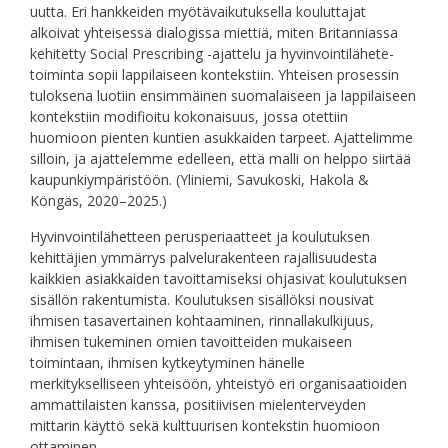
uutta. Eri hankkeiden myötävaikutuksella kouluttajat
alkoivat yhteisessä dialogissa miettiä, miten Britanniassa
kehitetty Social Prescribing -ajattelu ja hyvinvointilähete-
toiminta sopii lappilaiseen kontekstiin. Yhteisen prosessin
tuloksena luotiin ensimmäinen suomalaiseen ja lappilaiseen
kontekstiin modifioitu kokonaisuus, jossa otettiin
huomioon pienten kuntien asukkaiden tarpeet. Ajattelimme
silloin, ja ajattelemme edelleen, että malli on helppo siirtää
kaupunkiympäristöön. (Yliniemi, Savukoski, Hakola &
Köngäs, 2020–2025.)
Hyvinvointilähetteen perusperiaatteet ja koulutuksen
kehittäjien ymmärrys palvelurakenteen rajallisuudesta
kaikkien asiakkaiden tavoittamiseksi ohjasivat koulutuksen
sisällön rakentumista. Koulutuksen sisällöksi nousivat
ihmisen tasavertainen kohtaaminen, rinnallakulkijuus,
ihmisen tukeminen omien tavoitteiden mukaiseen
toimintaan, ihmisen kytkeytyminen hänelle
merkitykselliseen yhteisöön, yhteistyö eri organisaatioiden
ammattilaisten kanssa, positiivisen mielenterveyden
mittarin käyttö sekä kulttuurisen kontekstin huomioon
ottaminen.