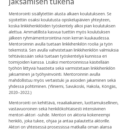
jaksamisen tukena
Mentorointi sisällytettiin alusta alkaen koulutukseen. Se
sijoitettiin osaksi koulutusta opiskelupäivien yhteyteen,
koska linkkihenkilöiden työskentely alkoi pian koulutuksen
alettua. Ammatillista kasvua tuettiin myös koulutuksen
jälkeen ryhmämentorointina noin kerran kuukaudessa.
Mentoroinnin avulla tuetaan linkkihenkilön roolia ja työn
tekemistä. Sen avulla vahvistetaan linkkihenkilön valmiuksia
tehtävässään sekä tuetaan työskentelyä kunnissa eri
toimijoiden kanssa. Lisäksi mentoroinnissa käsitellään
työhön liittyviä haasteita sekä varmistetaan linkkihenkilön
jaksaminen ja työhyvinvointi. Mentoroinnin avulla
mahdollistuu myös vertaistuki ja asioiden jakaminen sekä
yhdessä pohtiminen. (Yliniemi, Savukoski, Hakola, Köngäs,
2020–2022.)
Mentorointi on kehittävä, reaaliaikainen, luottamuksellinen,
vastavuoroinen sekä henkilökohtaisesti intensiivinen
mentori-aktori -suhde. Mentori on aktoria kokeneempi
henkilö, joka tukee, ohjaa ja antaa palautetta aktorille.
Aktori on yhteisessä prosessissa matkalla oman alansa