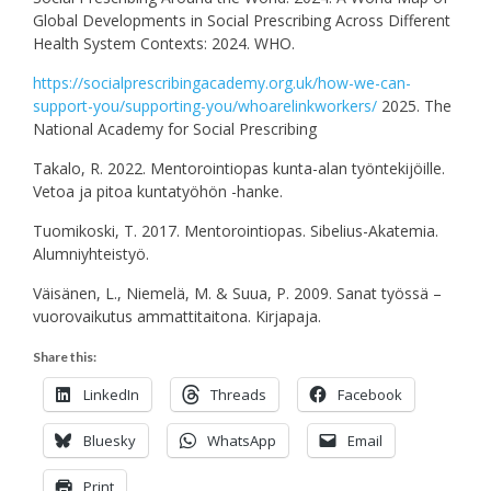
Global Developments in Social Prescribing Across Different
Health System Contexts: 2024. WHO.
https://socialprescribingacademy.org.uk/how-we-can-
support-you/supporting-you/whoarelinkworkers/
2025. The
National Academy for Social Prescribing
Takalo, R. 2022. Mentorointiopas kunta-alan työntekijöille.
Vetoa ja pitoa kuntatyöhön -hanke.
Tuomikoski, T. 2017. Mentorointiopas. Sibelius-Akatemia.
Alumniyhteistyö.
Väisänen, L., Niemelä, M. & Suua, P. 2009. Sanat työssä –
vuorovaikutus ammattitaitona. Kirjapaja.
Share this:
LinkedIn
Threads
Facebook
Bluesky
WhatsApp
Email
Print