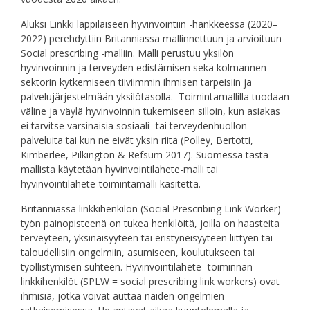
Aluksi Linkki lappilaiseen hyvinvointiin -hankkeessa (2020–
2022) perehdyttiin Britanniassa mallinnettuun ja arvioituun
Social prescribing -malliin. Malli perustuu yksilön
hyvinvoinnin ja terveyden edistämisen sekä kolmannen
sektorin kytkemiseen tiiviimmin ihmisen tarpeisiin ja
palvelujärjestelmään yksilötasolla. Toimintamallilla tuodaan
väline ja väylä hyvinvoinnin tukemiseen silloin, kun asiakas
ei tarvitse varsinaisia sosiaali- tai terveydenhuollon
palveluita tai kun ne eivät yksin riitä (Polley, Bertotti,
Kimberlee, Pilkington & Refsum 2017). Suomessa tästä
mallista käytetään hyvinvointilähete-malli tai
hyvinvointilähete-toimintamalli käsitettä.
Britanniassa linkkihenkilön (Social Prescribing Link Worker)
työn painopisteenä on tukea henkilöitä, joilla on haasteita
terveyteen, yksinäisyyteen tai eristyneisyyteen liittyen tai
taloudellisiin ongelmiin, asumiseen, koulutukseen tai
työllistymisen suhteen. Hyvinvointilähete -toiminnan
linkkihenkilöt (SPLW = social prescribing link workers) ovat
ihmisiä, jotka voivat auttaa näiden ongelmien