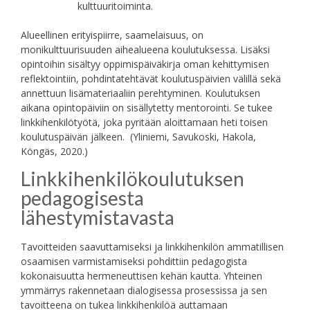
kulttuuritoiminta.
Alueellinen erityispiirre, saamelaisuus, on
monikulttuurisuuden aihealueena koulutuksessa. Lisäksi
opintoihin sisältyy oppimispäiväkirja oman kehittymisen
reflektointiin, pohdintatehtävät koulutuspäivien välillä sekä
annettuun lisämateriaaliin perehtyminen. Koulutuksen
aikana opintopäiviin on sisällytetty mentorointi. Se tukee
linkkihenkilötyötä, joka pyritään aloittamaan heti toisen
koulutuspäivän jälkeen. (Yliniemi, Savukoski, Hakola,
Köngäs, 2020.)
Linkkihenkilökoulutuksen
pedagogisesta
lähestymistavasta
Tavoitteiden saavuttamiseksi ja linkkihenkilön ammatillisen
osaamisen varmistamiseksi pohdittiin pedagogista
kokonaisuutta hermeneuttisen kehän kautta. Yhteinen
ymmärrys rakennetaan dialogisessa prosessissa ja sen
tavoitteena on tukea linkkihenkilöä auttamaan