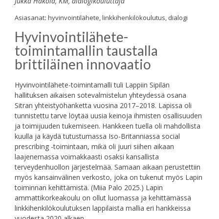
Jukka Hakola, KM, dialogikouluttaja
Asiasanat
:
hyvinvointilähete, linkkihenkilökoulutus, dialogi
Hyvinvointilähete-
toimintamallin taustalla
brittiläinen innovaatio
Hyvinvointilähete-toimintamalli tuli Lappiin Sipilän
hallituksen aikaisen sotevalmistelun yhteydessä osana
Sitran yhteistyöhanketta vuosina 2017–2018. Lapissa oli
tunnistettu tarve löytää uusia keinoja ihmisten osallisuuden
ja toimijuuden tukemiseen. Hankkeen tuella oli mahdollista
kuulla ja käydä tutustumassa Iso-Britanniassa social
prescribing -toimintaan, mikä oli juuri siihen aikaan
laajenemassa voimakkaasti osaksi kansallista
terveydenhuollon järjestelmää. Samaan aikaan perustettiin
myös kansainvälinen verkosto, joka on tukenut myös Lapin
toiminnan kehittämistä. (Miia Palo 2025.) Lapin
ammattikorkeakoulu on ollut luomassa ja kehittämässä
linkkihenkilökoulutuksen lappilaista mallia eri hankkeissa
vuodesta 2020 alkaen.