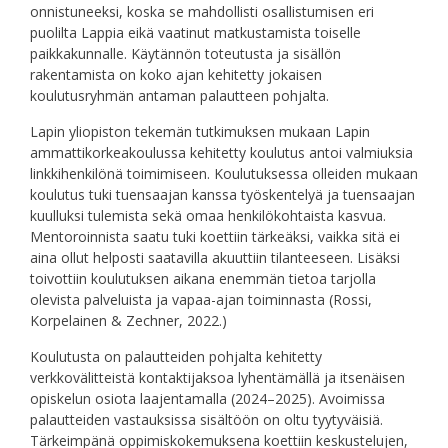
onnistuneeksi, koska se mahdollisti osallistumisen eri
puolilta Lappia eikä vaatinut matkustamista toiselle
paikkakunnalle. Käytännön toteutusta ja sisällön
rakentamista on koko ajan kehitetty jokaisen
koulutusryhmän antaman palautteen pohjalta.
Lapin yliopiston tekemän tutkimuksen mukaan Lapin
ammattikorkeakoulussa kehitetty koulutus antoi valmiuksia
linkkihenkilönä toimimiseen. Koulutuksessa olleiden mukaan
koulutus tuki tuensaajan kanssa työskentelyä ja tuensaajan
kuulluksi tulemista sekä omaa henkilökohtaista kasvua.
Mentoroinnista saatu tuki koettiin tärkeäksi, vaikka sitä ei
aina ollut helposti saatavilla akuuttiin tilanteeseen. Lisäksi
toivottiin koulutuksen aikana enemmän tietoa tarjolla
olevista palveluista ja vapaa-ajan toiminnasta (Rossi,
Korpelainen & Zechner, 2022.)
Koulutusta on palautteiden pohjalta kehitetty
verkkovälitteistä kontaktijaksoa lyhentämällä ja itsenäisen
opiskelun osiota laajentamalla (2024–2025). Avoimissa
palautteiden vastauksissa sisältöön on oltu tyytyväisiä.
Tärkeimpänä oppimiskokemuksena koettiin keskustelujen,