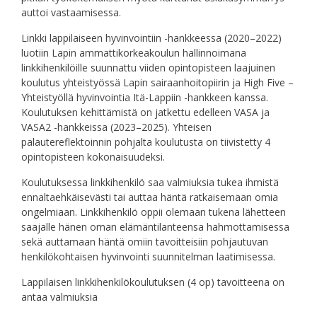
auttoi vastaamisessa.
Linkki lappilaiseen hyvinvointiin -hankkeessa (2020–2022)
luotiin Lapin ammattikorkeakoulun hallinnoimana
linkkihenkilöille suunnattu viiden opintopisteen laajuinen
koulutus yhteistyössä Lapin sairaanhoitopiirin ja High Five –
Yhteistyöllä hyvinvointia Itä-Lappiin -hankkeen kanssa.
Koulutuksen kehittämistä on jatkettu edelleen VASA ja
VASA2 -hankkeissa (2023–2025). Yhteisen
palautereflektoinnin pohjalta koulutusta on tiivistetty 4
opintopisteen kokonaisuudeksi.
Koulutuksessa linkkihenkilö saa valmiuksia tukea ihmistä
ennaltaehkäisevästi tai auttaa häntä ratkaisemaan omia
ongelmiaan. Linkkihenkilö oppii olemaan tukena lähetteen
saajalle hänen oman elämäntilanteensa hahmottamisessa
sekä auttamaan häntä omiin tavoitteisiin pohjautuvan
henkilökohtaisen hyvinvointi suunnitelman laatimisessa.
Lappilaisen linkkihenkilökoulutuksen (4 op) tavoitteena on
antaa valmiuksia