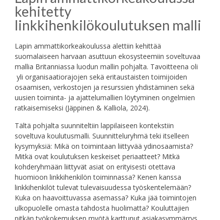
kehitetty
linkkihenkilökoulutuksen malli
Lapin ammattikorkeakoulussa alettiin kehittää
suomalaiseen harvaan asuttuun ekosysteemiin soveltuvaa
mallia Britanniassa luodun mallin pohjalta. Tavoitteena oli
yli organisaatiorajojen sekä eritaustaisten toimijoiden
osaamisen, verkostojen ja resurssien yhdistäminen sekä
uusien toiminta- ja ajattelumallien löytyminen ongelmien
ratkaisemiseksi (Jäppinen & Kalliola, 2024).
Tältä pohjalta suunniteltiin lappilaiseen kontekstiin
soveltuva koulutusmalli. Suunnitteluryhmä teki itselleen
kysymyksiä: Mikä on toimintaan liittyvää ydinosaamista?
Mitkä ovat koulutuksen keskeiset periaatteet? Mitkä
kohderyhmään liittyvät asiat on erityisesti otettava
huomioon linkkihenkilön toiminnassa? Kenen kanssa
linkkihenkilöt tulevat tulevaisuudessa työskentelemään?
Kuka on haavoittuvassa asemassa? Kuka jää toimintojen
ulkopuolelle omasta tahdosta huolimatta? Kouluttajien
pitkän työkokemuksen myötä karttunut asiakasymmärrys