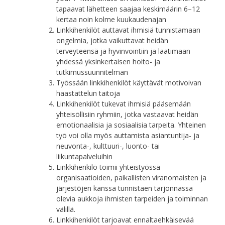
tapaavat lähetteen saajaa keskimäärin 6–12
kertaa noin kolme kuukaudenajan
Linkkihenkilöt auttavat ihmisiä tunnistamaan
ongelmia, jotka vaikuttavat heidän
terveyteensä ja hyvinvointiin ja laatimaan
yhdessä yksinkertaisen hoito- ja
tutkimussuunnitelman
Työssään linkkihenkilöt käyttävät motivoivan
haastattelun taitoja
Linkkihenkilöt tukevat ihmisiä pääsemään
yhteisöllisiin ryhmiin, jotka vastaavat heidän
emotionaalisia ja sosiaalisia tarpeita. Yhteinen
työ voi olla myös auttamista asiantuntija- ja
neuvonta-, kulttuuri-, luonto- tai
liikuntapalveluihin
Linkkihenkilö toimii yhteistyössä
organisaatioiden, paikallisten viranomaisten ja
järjestöjen kanssa tunnistaen tarjonnassa
olevia aukkoja ihmisten tarpeiden ja toiminnan
välillä.
Linkkihenkilöt tarjoavat ennaltaehkäisevää