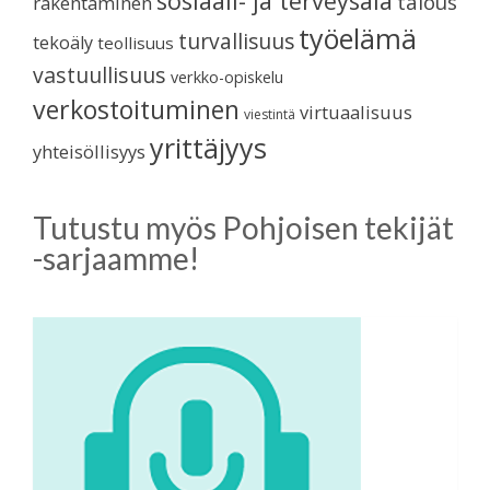
sosiaali- ja terveysala
talous
rakentaminen
työelämä
turvallisuus
tekoäly
teollisuus
vastuullisuus
verkko-opiskelu
verkostoituminen
virtuaalisuus
viestintä
yrittäjyys
yhteisöllisyys
Tutustu myös Pohjoisen tekijät
-sarjaamme!