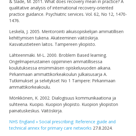
& Slade, M. 2011. What does recovery mean in practice? A
qualitative analysis of international recovery-oriented
practice guidance. Psychiatric services. Vol. 62, No 12, 1470-
1476.
Leskelä, J. 2005. Mentorointi aikuisopiskelijan ammatillisen
kehittymisen tukena. Akateeminen väitöskirja.
Kasvatustieteen laitos. Tampereen yliopisto.
Lähteenmäki. M-L. 2000. Broblem Based learning.
Ongelmaperustainen oppiminen ammatillisessa
koulutuksessa ensimmäisen opiskeluvuoden aikana.
Pirkanmaan ammattikorkeakoulun julkaisusarja A.
Tutkimukset ja selvitykset No 1 Tampere: Pirkanmaan
ammattikorkeakoulu.
Mönkkönen, K. 2002. Dialogisuus kommunikaationa ja
suhteena. Kuopio. Kuopion yliopisto. Kuopion yliopiston
painatuskeskus. Väitöskirja.
NHS England » Social prescribing: Reference guide and
technical annex for primary care networks
27.8.2024.