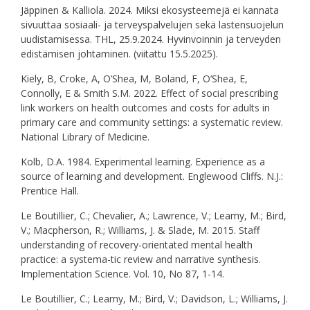
Jäppinen & Kalliola. 2024. Miksi ekosysteemejä ei kannata
sivuuttaa sosiaali- ja terveyspalvelujen sekä lastensuojelun
uudistamisessa. THL, 25.9.2024. Hyvinvoinnin ja terveyden
edistämisen johtaminen. (viitattu 15.5.2025).
Kiely, B, Croke, A, O’Shea, M, Boland, F, O’Shea, E,
Connolly, E & Smith S.M. 2022. Effect of social prescribing
link workers on health outcomes and costs for adults in
primary care and community settings: a systematic review.
National Library of Medicine.
Kolb, D.A. 1984. Experimental learning. Experience as a
source of learning and development. Englewood Cliffs. N.J.:
Prentice Hall.
Le Boutillier, C.; Chevalier, A.; Lawrence, V.; Leamy, M.; Bird,
V.; Macpherson, R.; Williams, J. & Slade, M. 2015. Staff
understanding of recovery-orientated mental health
practice: a systema-tic review and narrative synthesis.
Implementation Science. Vol. 10, No 87, 1-14.
Le Boutillier, C.; Leamy, M.; Bird, V.; Davidson, L.; Williams, J.