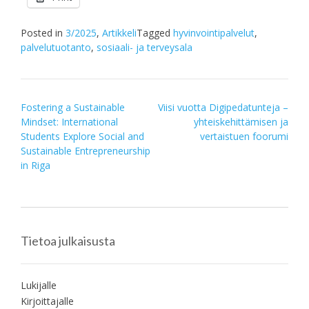
Posted in
3/2025
,
Artikkeli
Tagged
hyvinvointipalvelut
,
palvelutuotanto
,
sosiaali- ja terveysala
Post
Fostering a Sustainable
Viisi vuotta Digipedatunteja –
Mindset: International
yhteiskehittämisen ja
navigation
Students Explore Social and
vertaistuen foorumi
Sustainable Entrepreneurship
in Riga
Tietoa julkaisusta
Lukijalle
Kirjoittajalle