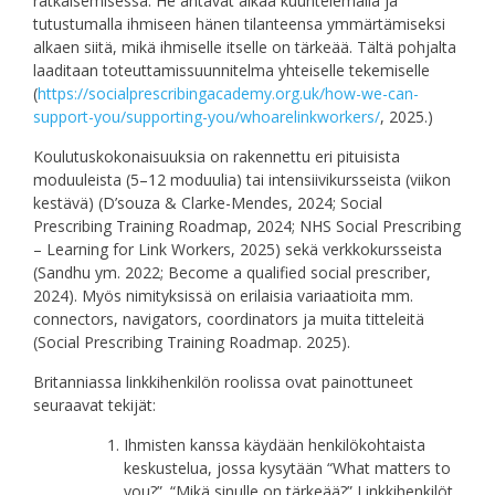
ratkaisemisessa. He antavat aikaa kuuntelemalla ja
tutustumalla ihmiseen hänen tilanteensa ymmärtämiseksi
alkaen siitä, mikä ihmiselle itselle on tärkeää. Tältä pohjalta
laaditaan toteuttamissuunnitelma yhteiselle tekemiselle
(
https://socialprescribingacademy.org.uk/how-we-can-
support-you/supporting-you/whoarelinkworkers/
, 2025.)
Koulutuskokonaisuuksia on rakennettu eri pituisista
moduuleista (5–12 moduulia) tai intensiivikursseista (viikon
kestävä) (D’souza & Clarke-Mendes, 2024; Social
Prescribing Training Roadmap, 2024; NHS Social Prescribing
– Learning for Link Workers, 2025) sekä verkkokursseista
(Sandhu ym. 2022; Become a qualified social prescriber,
2024). Myös nimityksissä on erilaisia variaatioita mm.
connectors, navigators, coordinators ja muita titteleitä
(Social Prescribing Training Roadmap. 2025).
Britanniassa linkkihenkilön roolissa ovat painottuneet
seuraavat tekijät:
Ihmisten kanssa käydään henkilökohtaista
keskustelua, jossa kysytään “What matters to
you?”. “Mikä sinulle on tärkeää?” Linkkihenkilöt