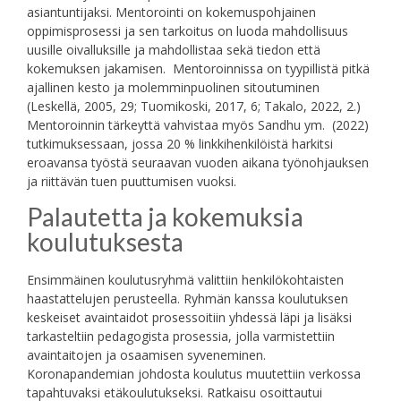
asiantuntijaksi. Mentorointi on kokemuspohjainen
oppimisprosessi ja sen tarkoitus on luoda mahdollisuus
uusille oivalluksille ja mahdollistaa sekä tiedon että
kokemuksen jakamisen. Mentoroinnissa on tyypillistä pitkä
ajallinen kesto ja molemminpuolinen sitoutuminen
(Leskellä, 2005, 29; Tuomikoski, 2017, 6; Takalo, 2022, 2.)
Mentoroinnin tärkeyttä vahvistaa myös Sandhu ym. (2022)
tutkimuksessaan, jossa 20 % linkkihenkilöistä harkitsi
eroavansa työstä seuraavan vuoden aikana työnohjauksen
ja riittävän tuen puuttumisen vuoksi.
Palautetta ja kokemuksia
koulutuksesta
Ensimmäinen koulutusryhmä valittiin henkilökohtaisten
haastattelujen perusteella. Ryhmän kanssa koulutuksen
keskeiset avaintaidot prosessoitiin yhdessä läpi ja lisäksi
tarkasteltiin pedagogista prosessia, jolla varmistettiin
avaintaitojen ja osaamisen syveneminen.
Koronapandemian johdosta koulutus muutettiin verkossa
tapahtuvaksi etäkoulutukseksi. Ratkaisu osoittautui