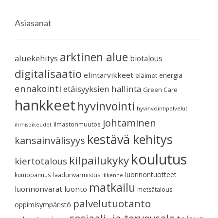
Asiasanat
arktinen alue
aluekehitys
biotalous
digitalisaatio
elintarvikkeet
energia
eläimet
ennakointi
etäisyyksien hallinta
Green Care
hankkeet
hyvinvointi
hyvinvointipalvelut
johtaminen
ilmastonmuutos
ihmisoikeudet
kestävä kehitys
kansainvälisyys
koulutus
kilpailukyky
kiertotalous
luonnontuotteet
kumppanuus
laadunvarmistus
liikenne
matkailu
luonnonvarat
luonto
metsätalous
palvelutuotanto
oppimisympäristö