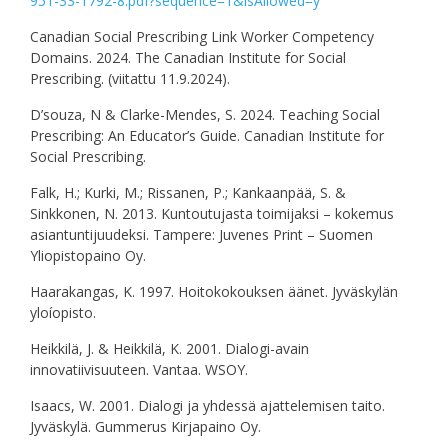
951-33-1792-8.pdf?sequence=1&isAllowed=y
Canadian Social Prescribing Link Worker Competency
Domains. 2024. The Canadian Institute for Social
Prescribing. (viitattu 11.9.2024).
D’souza, N & Clarke-Mendes, S. 2024. Teaching Social
Prescribing: An Educator’s Guide. Canadian Institute for
Social Prescribing.
Falk, H.; Kurki, M.; Rissanen, P.; Kankaanpää, S. &
Sinkkonen, N. 2013. Kuntoutujasta toimijaksi – kokemus
asiantuntijuudeksi. Tampere: Juvenes Print – Suomen
Yliopistopaino Oy.
Haarakangas, K. 1997. Hoitokokouksen äänet. Jyväskylän
yloíopisto.
Heikkilä, J. & Heikkilä, K. 2001. Dialogi-avain
innovatiivisuuteen. Vantaa. WSOY.
Isaacs, W. 2001. Dialogi ja yhdessä ajattelemisen taito.
Jyväskylä. Gummerus Kirjapaino Oy.