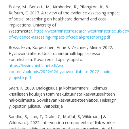
Polley, M., Bertotti, M., Kimberlee, R., Pilkington, K., &
Refsum, C. 2017. A review of the evidence assessing impact
of social prescribing on healthcare demand and cost
implications. University of
Westminster.
https://westminsterresearch.westminster.ac.uk/do
of-evidence-assessing-impact-of-social-prescribing.pdf
Rossi, Eeva, Korpelainen, Anne & Zechner, Minna. 2022.
Hyvinvointilähete. Uusi toimintamalli lappilaisessa
kontekstissa. Rovaniemi: Lapin yliopisto.
https://hyvinvointilahete.fi/wp-
content/uploads/2022/02/hyvinvointilahete-2022- lapin-
yliopisto.pdf
Saari, K. 2009. Dialogisuus ja kohtaaminen: Tutkimus
kristillisten koulujen toimintakulttuurista kasvatussuhteen
näkökulmasta. Soveltavan kasvatustieteenlaitos. Helsingin
yliopiston julkaisu. Väitöskirja.
Sandhu, S, Lian, T, Drake, C, Moffat, S, Wildman, J &
Wildman, J. 2022. Intervention components of link worker
social prescribing programmes: A scoping review. Health