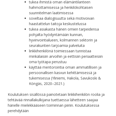
tukea ihmistä oman elämäntilanteen
hahmottamisessa ja henkilökohtaisen
suunnitelman laatimisessa
soveltaa dialogisuutta sekä motivoivan
haastattelun taitoja keskustelussa
tukea asiakasta hänen omien tarpeidensa
pohjalta hyödyntämään kunnan,
hyvinvointialueen, kolmannen sektorin ja
seurakuntien tarjoamia palveluita
linkkihenkilönä toimiessaan tunnistaa
minkälaisiin arvoihin ja eettisiin periaatteisiin
oma työtapa perustuu
käyttää mentorointia oman ammatillisen ja
persoonallisen kasvun kehittämisessä ja
tukemisessa (Yliniemi, Hakola, Savukoski &
Köngäs, 2020–2021.)
Koulutuksen sisällössä painotetaan linkkihenkilön roolia ja
tehtävää rinnallakulkijana tuettaessa lähetteen saajaa
hänelle mielekkääseen toiminnan piiriin. Koulutuksessa
perehdytään