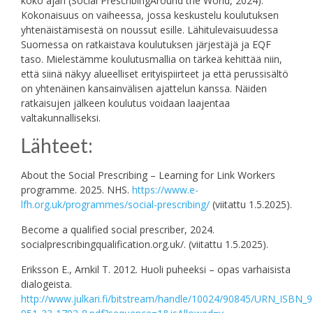
koko ajan (Social PrescribingAround the World, 2024).
Kokonaisuus on vaiheessa, jossa keskustelu koulutuksen
yhtenäistämisestä on noussut esille. Lähitulevaisuudessa
Suomessa on ratkaistava koulutuksen järjestäjä ja EQF
taso. Mielestämme koulutusmallia on tärkeä kehittää niin,
että siinä näkyy alueelliset erityispiirteet ja että perussisältö
on yhtenäinen kansainvälisen ajattelun kanssa. Näiden
ratkaisujen jälkeen koulutus voidaan laajentaa
valtakunnalliseksi.
Lähteet:
About the Social Prescribing – Learning for Link Workers
programme. 2025. NHS.
https://www.e-
lfh.org.uk/programmes/social-prescribing/
(viitattu 1.5.2025).
Become a qualified social prescriber, 2024.
socialprescribingqualification.org.uk/. (viitattu 1.5.2025).
Eriksson E., Arnkil T. 2012. Huoli puheeksi – opas varhaisista
dialogeista.
http://www.julkari.fi/bitstream/handle/10024/90845/URN_ISBN_9