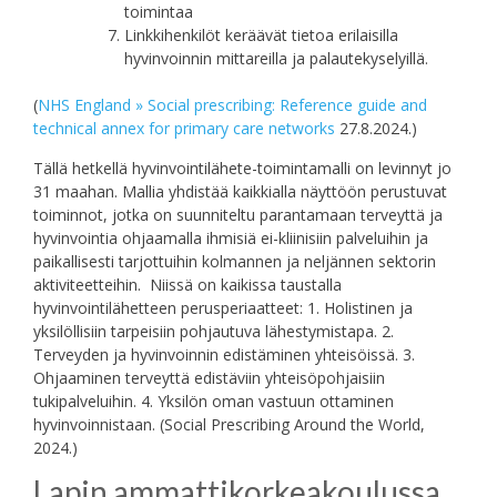
toimintaa
Linkkihenkilöt keräävät tietoa erilaisilla
hyvinvoinnin mittareilla ja palautekyselyillä.
(
NHS England » Social prescribing: Reference guide and
technical annex for primary care networks
27.8.2024.)
Tällä hetkellä hyvinvointilähete-toimintamalli on levinnyt jo
31 maahan. Mallia yhdistää kaikkialla näyttöön perustuvat
toiminnot, jotka on suunniteltu parantamaan terveyttä ja
hyvinvointia ohjaamalla ihmisiä ei-kliinisiin palveluihin ja
paikallisesti tarjottuihin kolmannen ja neljännen sektorin
aktiviteetteihin. Niissä on kaikissa taustalla
hyvinvointilähetteen perusperiaatteet: 1. Holistinen ja
yksilöllisiin tarpeisiin pohjautuva lähestymistapa. 2.
Terveyden ja hyvinvoinnin edistäminen yhteisöissä. 3.
Ohjaaminen terveyttä edistäviin yhteisöpohjaisiin
tukipalveluihin. 4. Yksilön oman vastuun ottaminen
hyvinvoinnistaan. (Social Prescribing Around the World,
2024.)
Lapin ammattikorkeakoulussa