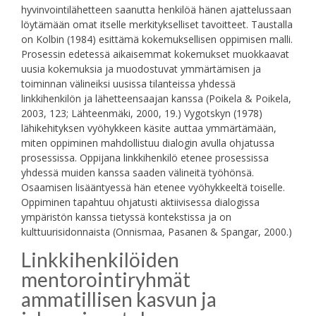
hyvinvointilähetteen saanutta henkilöä hänen ajattelussaan
löytämään omat itselle merkitykselliset tavoitteet. Taustalla
on Kolbin (1984) esittämä kokemuksellisen oppimisen malli.
Prosessin edetessä aikaisemmat kokemukset muokkaavat
uusia kokemuksia ja muodostuvat ymmärtämisen ja
toiminnan välineiksi uusissa tilanteissa yhdessä
linkkihenkilön ja lähetteensaajan kanssa (Poikela & Poikela,
2003, 123; Lähteenmäki, 2000, 19.) Vygotskyn (1978)
lähikehityksen vyöhykkeen käsite auttaa ymmärtämään,
miten oppiminen mahdollistuu dialogin avulla ohjatussa
prosessissa. Oppijana linkkihenkilö etenee prosessissa
yhdessä muiden kanssa saaden välineitä työhönsä.
Osaamisen lisääntyessä hän etenee vyöhykkeeltä toiselle.
Oppiminen tapahtuu ohjatusti aktiivisessa dialogissa
ympäristön kanssa tietyssä kontekstissa ja on
kulttuurisidonnaista (Onnismaa, Pasanen & Spangar, 2000.)
Linkkihenkilöiden
mentorointiryhmät
ammatillisen kasvun ja