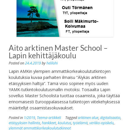
Aito arktinen Master School –
Lapin kehittäjäkoulu
Posted on
24.4.2019
by
helilohi
Lapin AMKin ylempien ammattikorkeakoulututkintojen
koulutuksia kuvaa parhaiten ilmaisu “Älykäs arktinen
etäisyyksien haltija”. Tämä visio sopinee myös uuden
YAMK-tutkintokoulutusmallin motoksi. Toisaalta Lapin
sovellus Master Schoolista tuottaa osaamista, joka täyttää
erinomaisesti Eurooppalaisessa tutkintojen viitekehyksessä
määritellyt osaamistasokuvaukset.
Posted in
1/2019
,
Teema-artikkeli
Tagged
arktinen alue
,
digitalisaatio
,
etäisyyksien hallinta
,
hankkeet
,
koulutus
,
työelämä
,
verkko-opiskelu
,
ylemmät ammattikorkeakoulututkinnot