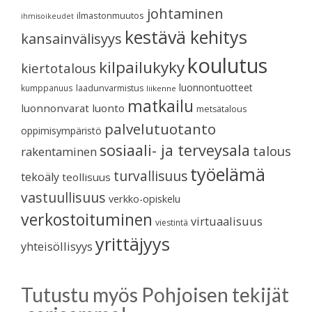
johtaminen
ilmastonmuutos
ihmisoikeudet
kestävä kehitys
kansainvälisyys
koulutus
kilpailukyky
kiertotalous
luonnontuotteet
kumppanuus
laadunvarmistus
liikenne
matkailu
luonnonvarat
luonto
metsätalous
palvelutuotanto
oppimisympäristö
sosiaali- ja terveysala
talous
rakentaminen
työelämä
turvallisuus
tekoäly
teollisuus
vastuullisuus
verkko-opiskelu
verkostoituminen
virtuaalisuus
viestintä
yrittäjyys
yhteisöllisyys
Tutustu myös Pohjoisen tekijät