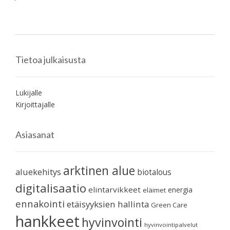
Tietoa julkaisusta
Lukijalle
Kirjoittajalle
Asiasanat
arktinen alue
aluekehitys
biotalous
digitalisaatio
elintarvikkeet
energia
eläimet
ennakointi
etäisyyksien hallinta
Green Care
hankkeet
hyvinvointi
hyvinvointipalvelut