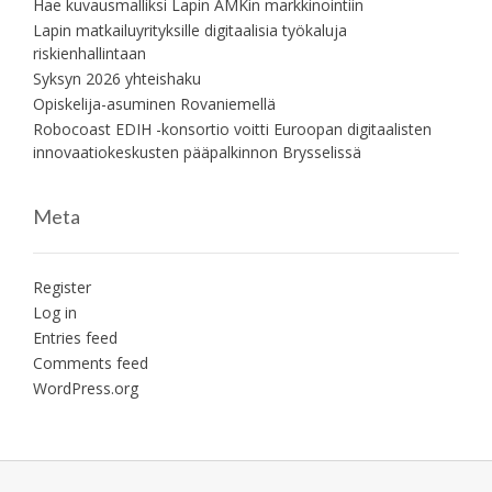
Hae kuvausmalliksi Lapin AMKin markkinointiin
Lapin matkailuyrityksille digitaalisia työkaluja
riskienhallintaan
Syksyn 2026 yhteishaku
Opiskelija-asuminen Rovaniemellä
Robocoast EDIH -konsortio voitti Euroopan digitaalisten
innovaatiokeskusten pääpalkinnon Brysselissä
Meta
Register
Log in
Entries feed
Comments feed
WordPress.org