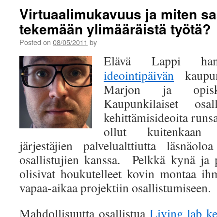
Virtuaalimukavuus ja miten s
tekemään ylimääräistä työtä?
Posted on
08/05/2011
by
Elävä Lappi hank
ideointipäivän
kaupunk
Marjon ja opiskel
Kaupunkilaiset osall
kehittämisideoita runsa
ollut kuitenkaan 
järjestäjien palvelualttiutta läsnäo
osallistujien kanssa. Pelkkä kynä ja 
olisivat houkutelleet kovin montaa i
vapaa-aikaa projektiin osallistumiseen.
Mahdollisuutta osallistua
Living lab k