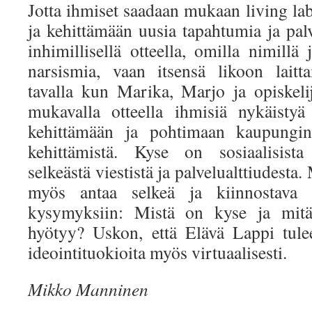
Jotta ihmiset saadaan mukaan living la
ja kehittämään uusia tapahtumia ja palv
inhimillisellä otteella, omilla nimillä 
narsismia, vaan itsensä likoon laitt
tavalla kun Marika, Marjo ja opiskelij
mukavalla otteella ihmisiä nykäistyä
kehittämään ja pohtimaan kaupungi
kehittämistä. Kyse on sosiaalisista 
selkeästä viestistä ja palvelualttiudest
myös antaa selkeä ja kiinnostava v
kysymyksiin: Mistä on kyse ja mitä 
hyötyy? Uskon, että Elävä Lappi tul
ideointituokioita myös virtuaalisesti.
Mikko Manninen