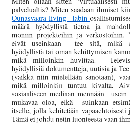
Miten ollaan sitten ”virtuaalisesti m
palvelualtis? Miten saadaan ihmiset k
Ounasvaara living labin
osallistumise
määrä hyödyllistä tietoa ja mahdoll
moniin projekteihin ja verkostoihin. 
eivät useinkaan tee sitä, mikä on
hyödyllistä tai oman kehittymisen kannal
mikä milloinkin huvittaa. Televis
hyödyllisiä dokumentteja, uutisia ja T
(vaikka niin mielellään sanotaan), vaan
mikä milloinkin tuntuu kivalta. Aiv
sosiaaliseen mediaan mennään usein 
mukavaa oloa, eikä suinkaan etsimää
itselle, jolla kehitetään vapaaehtoisest
Tämä ei johdu netin luonteesta vaan ihm