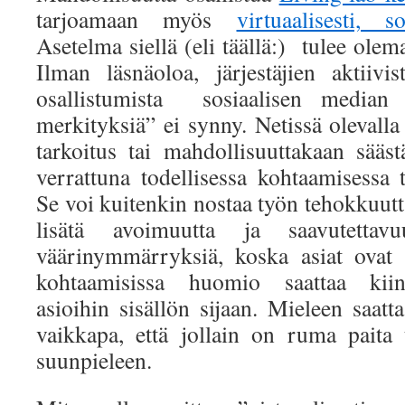
tarjoamaan myös
virtuaalisesti, s
Asetelma siellä (eli täällä:) tulee ole
Ilman läsnäoloa, järjestäjien aktiivis
osallistumista sosiaalisen median 
merkityksiä” ei synny. Netissä olevall
tarkoitus tai mahdollisuuttakaan sää
verrattuna todellisessa kohtaamisessa 
Se voi kuitenkin nostaa työn tehokkuutt
lisätä avoimuutta ja saavutettav
väärinymmärryksiä, koska asiat ovat k
kohtaamisissa huomio saattaa kiinn
asioihin sisällön sijaan. Mieleen saatta
vaikkapa, että jollain on ruma paita
suunpieleen.