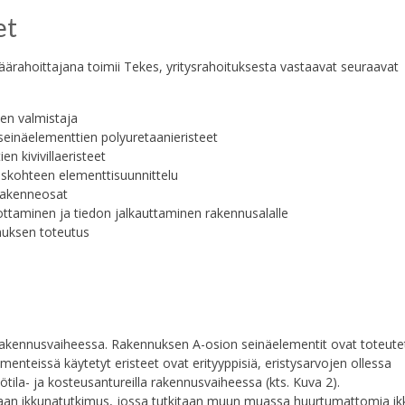
et
ärahoittajana toimii Tekes, yritysrahoituksesta vastaavat seuraavat
en valmistaja
einäelementtien polyuretaanieristeet
 kivivillaeristeet
skohteen elementtisuunnittelu
rakenneosat
dottaminen ja tiedon jalkauttaminen rakennusalalle
muksen toteutus
 rakennusvaiheessa. Rakennuksen A-osion seinäelementit ovat toteute
 elementeissä käytetyt eristeet ovat erityyppisiä, eristysarvojen ollessa
tila- ja kosteusantureilla rakennusvaiheessa (kts. Kuva 2).
taan ikkunatutkimus, jossa tutkitaan muun muassa huurtumattomia ik