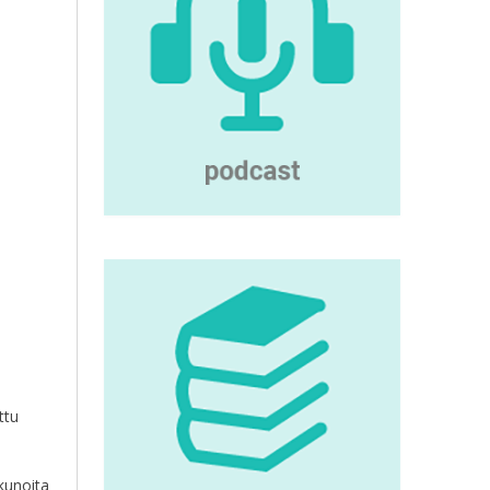
ttu
kunoita