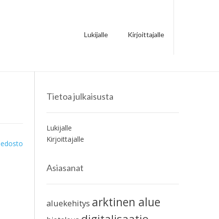
Lukijalle
Kirjoittajalle
Tietoa julkaisusta
Lukijalle
Kirjoittajalle
iedosto
Asiasanat
arktinen alue
aluekehitys
digitalisaatio