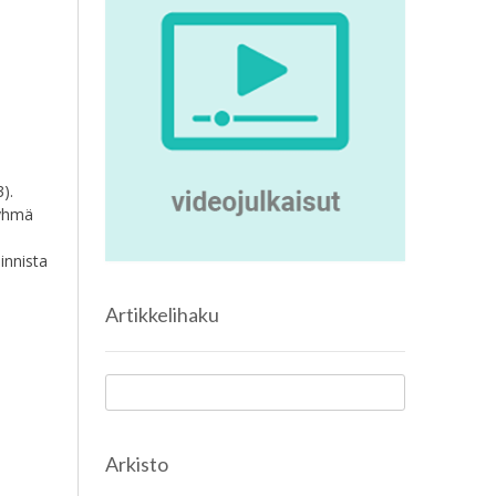
).
ryhmä
innista
Artikkelihaku
Arkisto