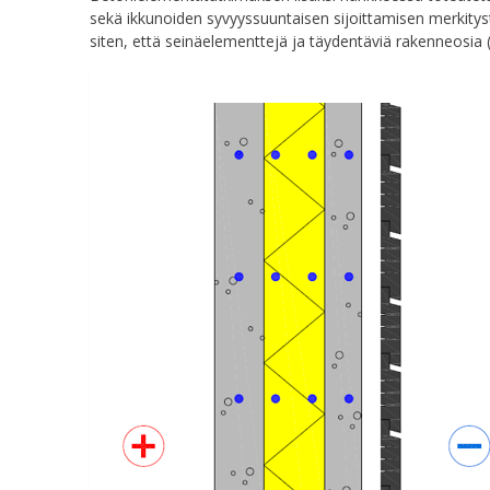
sekä ikkunoiden syvyyssuuntaisen sijoittamisen merkity
siten, että seinäelementtejä ja täydentäviä rakenneosia (