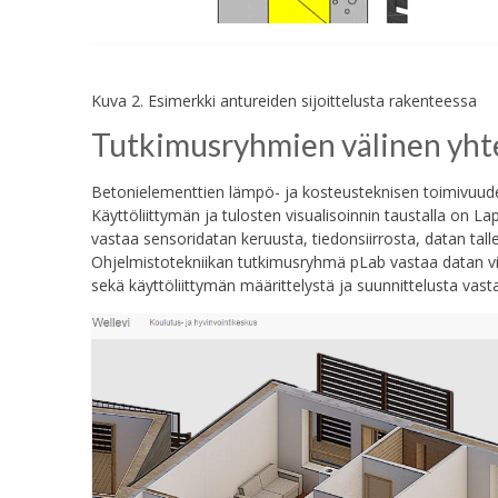
Kuva 2. Esimerkki antureiden sijoittelusta rakenteessa
Tutkimusryhmien välinen yhte
Betonielementtien lämpö- ja kosteusteknisen toimivuuden
Käyttöliittymän ja tulosten visualisoinnin taustalla on
vastaa sensoridatan keruusta, tiedonsiirrosta, datan tal
Ohjelmistotekniikan tutkimusryhmä pLab vastaa datan visu
sekä käyttöliittymän määrittelystä ja suunnittelusta vast