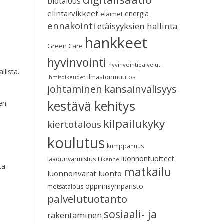
biotalous
elintarvikkeet
energia
eläimet
ennakointi
etäisyyksien hallinta
hankkeet
Green Care
hyvinvointi
hyvinvointipalvelut
lista.
ilmastonmuutos
ihmisoikeudet
johtaminen
kansainvälisyys
kestävä kehitys
en
kilpailukyky
kiertotalous
koulutus
kumppanuus
luonnontuotteet
laadunvarmistus
liikenne
ta
matkailu
luonnonvarat
luonto
oppimisympäristö
metsätalous
palvelutuotanto
sosiaali- ja
rakentaminen