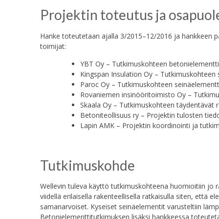
Projektin toteutus ja osapuol
Hanke toteutetaan ajalla 3/2015–12/2016 ja hankkeen pä
toimijat:
YBT Oy – Tutkimuskohteen betonielementti
Kingspan Insulation Oy – Tutkimuskohteen s
Paroc Oy – Tutkimuskohteen seinäelementtien
Rovaniemen insinööritoimisto Oy – Tutkimu
Skaala Oy – Tutkimuskohteen täydentävät 
Betoniteollisuus ry – Projektin tulosten tie
Lapin AMK – Projektin koordinointi ja tutki
Tutkimuskohde
Wellevin tuleva käyttö tutkimuskohteena huomioitiin jo
viidellä erilaisella rakenteellisella ratkaisulla siten, että
samanarvoiset. Kyseiset seinäelementit varusteltiin lämpö
Betonielementtitutkimuksen lisäksi hankkeessa toteute