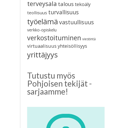
terveysala
talous
tekoäly
turvallisuus
teollisuus
työelämä
vastuullisuus
verkko-opiskelu
verkostoituminen
viestintä
virtuaalisuus
yhteisöllisyys
yrittäjyys
Tutustu myös
Pohjoisen tekijät -
sarjaamme!