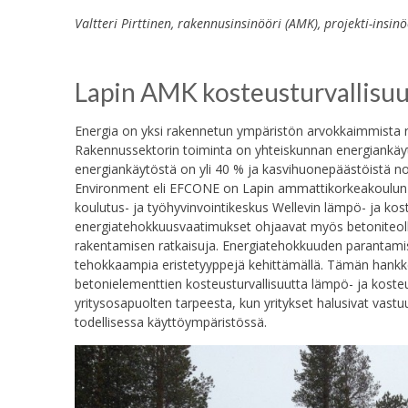
Valtteri Pirttinen, rakennusinsinööri (AMK), projekti-ins
Lapin AMK kosteusturvallisuu
Energia on yksi rakennetun ympäristön arvokkaimmista re
Rakennussektorin toiminta on yhteiskunnan energiankäyt
energiankäytöstä on yli 40 % ja kasvihuonepäästöistä noi
Environment eli EFCONE on Lapin ammattikorkeakoulun ha
koulutus- ja työhyvinvointikeskus Wellevin lämpö- ja ko
energiatehokkuusvaatimukset ohjaavat myös betoniteoll
rakentamisen ratkaisuja. Energiatehokkuuden parantamise
tehokkaampia eristetyyppejä kehittämällä. Tämän hankke
betonielementtien kosteusturvallisuutta lämpö- ja kosteus
yritysosapuolten tarpeesta, kun yritykset halusivat vastu
todellisessa käyttöympäristössä.