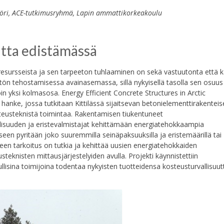
inööri, ACE-tutkimusryhmä, Lapin ammattikorkeakoulu
tta edistämässä
sursseista ja sen tarpeeton tuhlaaminen on sekä vastuutonta että kal
ön tehostamisessa avainasemassa, sillä nykyisellä tasolla sen osuus
n yksi kolmasosa. Energy Efficient Concrete Structures in Arctic
nke, jossa tutkitaan Kittilässä sijaitsevan betonielementtirakenteis
steusteknistä toimintaa. Rakentamisen tiukentuneet
isuuden ja eristevalmistajat kehittämään energiatehokkaampia
en pyritään joko suuremmilla seinäpaksuuksilla ja eristemäärillä tai
en tarkoitus on tutkia ja kehittää uusien energiatehokkaiden
teknisten mittausjärjestelyiden avulla. Projekti käynnistettiin
ullisina toimijoina todentaa nykyisten tuotteidensa kosteusturvallisuut