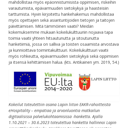
mahdollistaa myös epäonnistumisista oppimisen, riskeihin
varautumista, epävarmuuden sietokykyä ja haasteisiin
tarttumista. Hyvin kirjoitettu hankehakemus mahdollistaa
myös opettajien sekä asiantuntijoiden tietojen ja taitojen
päivittämisen. Mitä tämmöinen vaatii? Meidän
kokemuksemme mukaan kokeilukulttuuriin nojaava tapa
toimia vaatii yhteen hitsautunutta ja sitoutunutta
hanketiimiä, jossa on salliva ja toisten osaamista arvostava
ja kunnioittava toimintakulttuuri. Kokeilukulttuuri vaatii
myös rohkeutta, epävarmuuden sietokykyä sekä oppimisen
ja itsensä kehittämisen halua. (kts. Antikainen ym. 2019, 54.)
Kokeilut toteutettiin osana Lapin liiton EAKR-rahoitteista
eHospitality – empatiaa ja arvonluontia matkailun
digitaalisissa palvelukohtaamisissa -hanketta. Ajalla
1.10.2021 – 30.6.2023 toteutettua hanketta hallinnoi Lapin