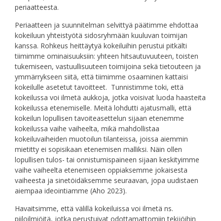
periaatteesta.
Periaatteen ja suunnitelman selvittyä päätimme ehdottaa
kokeiluun yhteistyötä sidosryhmään kuuluvan toimijan
kanssa. Rohkeus heittäytyä kokeiluihin perustui pitkälti
tiimimme ominaisuuksiin: yhteen hitsautuvuuteen, toisten
tukemiseen, vastuullisuuteen toimijoina sekä tietouteen ja
ymmärrykseen siitä, että tiimimme osaaminen kattaisi
kokeilulle asetetut tavoitteet. Tunnistimme toki, että
kokeilussa voi ilmetä aukkoja, jotka voisivat luoda haasteita
kokeilussa etenemiselle. Meitä lohdutti ajatusmalli, että
kokeilun lopullisen tavoiteasettelun sijaan etenemme
kokeilussa vaihe vaiheelta, mikä mahdollistaa
kokeiluvaiheiden muotoilun tilanteissa, joissa aiemmin
mietitty ei sopisikaan etenemisen malliksi. Näin ollen
lopullisen tulos- tai onnistumispaineen sijaan keskityimme
vaihe vaiheelta etenemiseen oppiaksemme jokaisesta
vaiheesta ja sinetöidäksemme seuraavan, jopa uudistaen
aiempaa ideointiamme (Aho 2023).
Havaitsimme, että välillä kokeiluissa voi ilmetä ns.
piiloilmiöitä, jotka perustuivat odottamattomiin tekijöihin