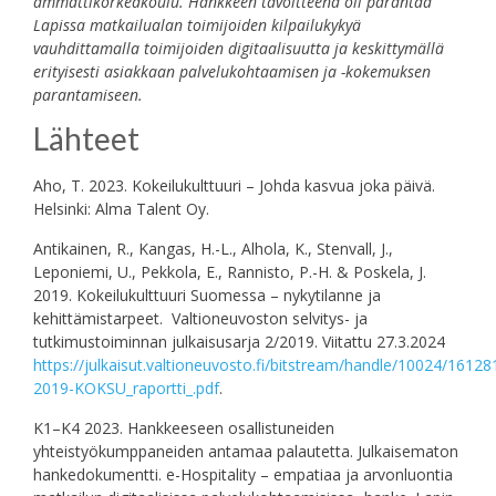
ammattikorkeakoulu. Hankkeen tavoitteena oli parantaa
Lapissa matkailualan toimijoiden kilpailukykyä
vauhdittamalla toimijoiden digitaalisuutta ja keskittymällä
erityisesti asiakkaan palvelukohtaamisen ja -kokemuksen
parantamiseen.
Lähteet
Aho, T. 2023. Kokeilukulttuuri – Johda kasvua joka päivä.
Helsinki: Alma Talent Oy.
Antikainen, R., Kangas, H.-L., Alhola, K., Stenvall, J.,
Leponiemi, U., Pekkola, E., Rannisto, P.-H. & Poskela, J.
2019. Kokeilukulttuuri Suomessa – nykytilanne ja
kehittämistarpeet. Valtioneuvoston selvitys- ja
tutkimustoiminnan julkaisusarja 2/2019. Viitattu 27.3.2024
https://julkaisut.valtioneuvosto.fi/bitstream/handle/10024/16128
2019-KOKSU_raportti_.pdf
.
K1–K4 2023. Hankkeeseen osallistuneiden
yhteistyökumppaneiden antamaa palautetta. Julkaisematon
hankedokumentti. e-Hospitality – empatiaa ja arvonluontia