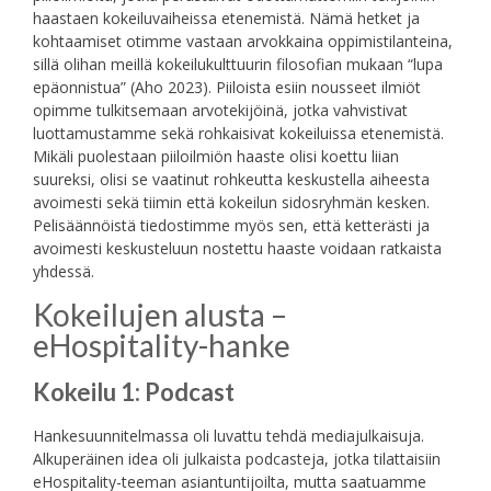
haastaen kokeiluvaiheissa etenemistä. Nämä hetket ja
kohtaamiset otimme vastaan arvokkaina oppimistilanteina,
sillä olihan meillä kokeilukulttuurin filosofian mukaan “lupa
epäonnistua” (Aho 2023). Piiloista esiin nousseet ilmiöt
opimme tulkitsemaan arvotekijöinä, jotka vahvistivat
luottamustamme sekä rohkaisivat kokeiluissa etenemistä.
Mikäli puolestaan piiloilmiön haaste olisi koettu liian
suureksi, olisi se vaatinut rohkeutta keskustella aiheesta
avoimesti sekä tiimin että kokeilun sidosryhmän kesken.
Pelisäännöistä tiedostimme myös sen, että ketterästi ja
avoimesti keskusteluun nostettu haaste voidaan ratkaista
yhdessä.
Kokeilujen alusta –
eHospitality-hanke
Kokeilu 1: Podcast
Hankesuunnitelmassa oli luvattu tehdä mediajulkaisuja.
Alkuperäinen idea oli julkaista podcasteja, jotka tilattaisiin
eHospitality-teeman asiantuntijoilta, mutta saatuamme