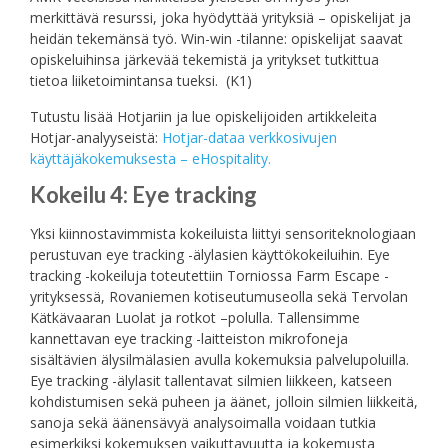
merkittävä resurssi, joka hyödyttää yrityksiä – opiskelijat ja
heidän tekemänsä työ. Win-win -tilanne: opiskelijat saavat
opiskeluihinsa järkevää tekemistä ja yritykset tutkittua
tietoa liiketoimintansa tueksi. (K1)
Tutustu lisää Hotjariin ja lue opiskelijoiden artikkeleita
Hotjar-analyyseistä:
Hotjar-dataa verkkosivujen
käyttäjäkokemuksesta – eHospitality.
Kokeilu 4: Eye tracking
Yksi kiinnostavimmista kokeiluista liittyi sensoriteknologiaan
perustuvan eye tracking -älylasien käyttökokeiluihin. Eye
tracking -kokeiluja toteutettiin Torniossa Farm Escape -
yrityksessä, Rovaniemen kotiseutumuseolla sekä Tervolan
Kätkävaaran Luolat ja rotkot –polulla. Tallensimme
kannettavan eye tracking -laitteiston mikrofoneja
sisältävien älysilmälasien avulla kokemuksia palvelupoluilla.
Eye tracking -älylasit tallentavat silmien liikkeen, katseen
kohdistumisen sekä puheen ja äänet, jolloin silmien liikkeitä,
sanoja sekä äänensävyä analysoimalla voidaan tutkia
esimerkiksi kokemuksen vaikuttavuutta ja kokemusta