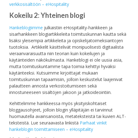
verkkosisältöön – eHospitality
Kokeilu 2: Yhteinen blogi
Hankeblogiimme
julkaistiin eHospitality-hankkeen ja
sisarhankkeen blogiartikkeleita toimituskunnan kautta sekä
lisäksi yleisempiä artikkeleita ja opiskelijatoimeksiantojen
tuotoksia. Artikkelit käsittelivät monipuolisesti digitaalista
vieraanvaraisuutta niin teorian kuin kokeilujen ja
käytänteiden näkökulmasta. Hankeblogi ei ole uusia asia,
mutta toimituskuntamme tapa toimia kehittyi hyväksi
käytänteeksi. Kutsuimme kirjoittajat mukaan
toimituskunnan tapaamisiin, jolloin keskustelut laajenivat
palautteen annosta verkostoitumiseen sekä
innostuneeseen sisältöjen jakoon ja jatkoideointiin.
Kehittelimme hankkeessa myös yksityiskohtaiset
bloggausohjeet, jolloin blogin ylläpitäjän ei tarvinnut
huomautella avainsanoista, metateksteistä tai kuvien ALT-
teksteistä. Lue seuraavasta linkistä
Parhaat vinkit
hankeblogin toimittamiseen – eHospitality