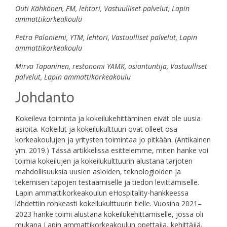
Outi Kähkönen, FM, lehtori, Vastuulliset palvelut, Lapin
ammattikorkeakoulu
Petra Paloniemi, YTM, lehtori, Vastuulliset palvelut, Lapin
ammattikorkeakoulu
Mirva Tapaninen, restonomi YAMK, asiantuntija, Vastuulliset
palvelut, Lapin ammattikorkeakoulu
Johdanto
Kokeileva toiminta ja kokeilukehittäminen eivät ole uusia
asioita. Kokeilut ja kokeilukulttuuri ovat olleet osa
korkeakoulujen ja yritysten toimintaa jo pitkään. (Antikainen
ym. 2019.) Tässä artikkelissa esittelemme, miten hanke voi
toimia kokeilujen ja kokeilukulttuurin alustana tarjoten
mahdollisuuksia uusien asioiden, teknologioiden ja
tekemisen tapojen testaamiselle ja tiedon levittämiselle.
Lapin ammattikorkeakoulun eHospitality-hankkeessa
lähdettiin rohkeasti kokeilukulttuurin tielle. Vuosina 2021–
2023 hanke toimi alustana kokeilukehittämiselle, jossa oli
mukana Lapin ammattikorkeakoulun opettajia, kehittäjiä,