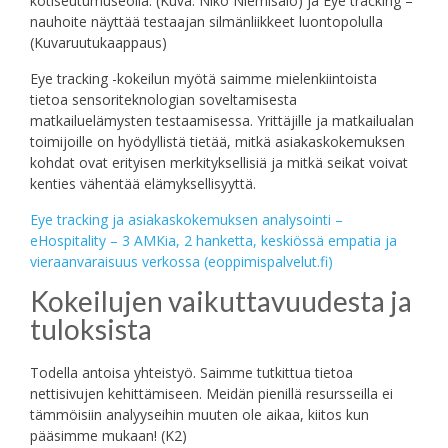
kotiseutumuseolla. (Kuva: Niko Niemisalo) ja Eye tracking –
nauhoite näyttää testaajan silmänliikkeet luontopolulla
(Kuvaruutukaappaus)
Eye tracking -kokeilun myötä saimme mielenkiintoista
tietoa sensoriteknologian soveltamisesta
matkailuelämysten testaamisessa. Yrittäjille ja matkailualan
toimijoille on hyödyllistä tietää, mitkä asiakaskokemuksen
kohdat ovat erityisen merkityksellisiä ja mitkä seikat voivat
kenties vähentää elämyksellisyyttä.
Eye tracking ja asiakaskokemuksen analysointi –
eHospitality – 3 AMKia, 2 hanketta, keskiössä empatia ja
vieraanvaraisuus verkossa (eoppimispalvelut.fi)
Kokeilujen vaikuttavuudesta ja
tuloksista
Todella antoisa yhteistyö. Saimme tutkittua tietoa
nettisivujen kehittämiseen. Meidän pienillä resursseilla ei
tämmöisiin analyyseihin muuten ole aikaa, kiitos kun
pääsimme mukaan! (K2)