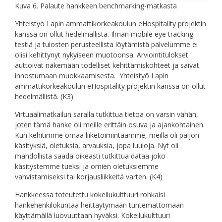
Kuva 6. Palaute hankkeen benchmarking-matkasta
Yhteistyö Lapin ammattikorkeakoulun eHospitality projektin
kanssa on ollut hedelmällistä. Ilman mobile eye tracking -
testiä ja tulosten perusteellista löytämistä palvelumme ei
olisi kehittynyt nykyiseen muotoonsa. Arviointitulokset
auttoivat näkemään todelliset kehittämiskohteet ja saivat
innostumaan muokkaamisesta. Yhteistyö Lapin
ammattikorkeakoulun eHospitality projektin kanssa on ollut
hedelmällistä. (K3)
Virtuaalimatkailun saralla tutkittua tietoa on varsin vähän,
joten tämä hanke oli meille erittäin osuva ja ajankohtainen.
Kun kehitimme omaa liiketoimintaamme, meillä oli paljon
käsityksiä, oletuksia, arvauksia, jopa luuloja. Nyt oli
mahdollista saada oikeasti tutkittua dataa joko
käsitystemme tueksi ja omien oletuksiemme
vahvistamiseksi tai korjausliikkeitä varten. (K4)
Hankkeessa toteutettu kokeilukulttuuri rohkaisi
hankehenkilökuntaa heittäytymään tuntemattomaan
käyttämällä luovuuttaan hyväksi. Kokeilukulttuuri