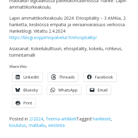
matkailun digitaalisissa palvelukohtaamisissa -hanke. Lapin
ammattikorkeakoulu.
Lapin ammattikorkeakoulu 2024. EHospitality – 3 AMKia, 2
hanketta, keskiössä empatia ja vieraanvaraisuus verkossa.
Hankeblogi. Viitattu 2.4.2024
https://blogi.eoppimispalvelut.fi/ehospitality/.
Asiasanat: Kokeilukulttuuri, ehospitality, kokeilu, rohkeus,
toimintamalli
Share this:
LinkedIn
Threads
Facebook
Bluesky
WhatsApp
Email
Print
Posted in
2/2024
,
Teema-artikkeli
Tagged
hankkeet
,
koulutus
,
matkailu
,
viestintä