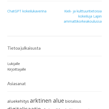
Post
ChatGPT kokeilukaverina
Kieli- ja kulttuuritietoisia
kokeiluja Lapin
navigation
ammattikorkeakoulussa
Tietoa julkaisusta
Lukijalle
Kirjoittajalle
Asiasanat
arktinen alue
aluekehitys
biotalous
digitalisaatio