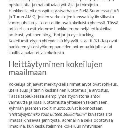
opiskelijoita ja matkailualan yrittäjiä ja toimijoita.
Hankkeella oli eHospitality-sisarhanke Etelä-Suomessa (LAB
ja Turun AMK), joiden verkostojen kanssa käytiin vilkasta
vuoropuhelua ja toteutettiin osa kokeiluista yhdessä. Tässä
artikkelissa esittelemme hankkeemme neljä eri kokeilua:
podcast, yhteinen blogi, Hotjar ja eye tracking.
Kokeiluesittelyjen yhteydessä löytyvät sitaatit (K1–K4) ovat
hankkeen yhteistyökumppaneiden antamaa kirjallista tai
suullista palautetta kokeiluista.
Heittäytyminen kokeilujen
maailmaan
Kokeiluja ohjaavat merkityksellisimmät arvot ovat rohkeus,
uteliaisuus ja tiimin keskinäinen luottamus ja arvostus.
Tässä tapauksessa aiempi yhteistyöhistoria antoi
varmuutta ja lisäsi luottamusta yhteiseen tekemiseen.
Ryhmän jäsenten roolit muotoutuivat luonnostaan.
“Heittäydymmekö taas uuteen seikkailuun?”
kuvastaa sitä
ilmassa kihisevää jännitystä, adrenaliinia sekä odottavaa
ilmapiiriä, kun keskustelimme kokeiluun ryhtymisen