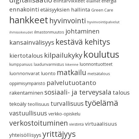
elintarvikkeet
energia
eläimet
ennakointi
etäisyyksien hallinta
Green Care
hankkeet
hyvinvointi
hyvinvointipalvelut
johtaminen
ilmastonmuutos
ihmisoikeudet
kestävä kehitys
kansainvälisyys
koulutus
kilpailukyky
kiertotalous
luonnontuotteet
kumppanuus
laadunvarmistus
liikenne
matkailu
luonnonvarat
luonto
metsätalous
palvelutuotanto
oppimisympäristö
sosiaali- ja terveysala
talous
rakentaminen
työelämä
turvallisuus
tekoäly
teollisuus
vastuullisuus
verkko-opiskelu
verkostoituminen
virtuaalisuus
viestintä
yrittäjyys
yhteisöllisyys