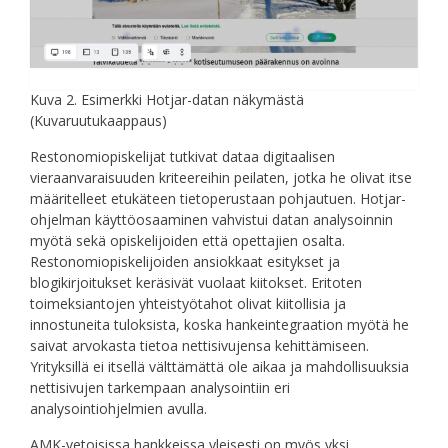
Kuva 2. Esimerkki Hotjar-datan näkymästä
(Kuvaruutukaappaus)
Restonomiopiskelijat tutkivat dataa digitaalisen
vieraanvaraisuuden kriteereihin peilaten, jotka he olivat itse
määritelleet etukäteen tietoperustaan pohjautuen. Hotjar-
ohjelman käyttöosaaminen vahvistui datan analysoinnin
myötä sekä opiskelijoiden että opettajien osalta.
Restonomiopiskelijoiden ansiokkaat esitykset ja
blogikirjoitukset keräsivät vuolaat kiitokset. Eritoten
toimeksiantojen yhteistyötahot olivat kiitollisia ja
innostuneita tuloksista, koska hankeintegraation myötä he
saivat arvokasta tietoa nettisivujensa kehittämiseen.
Yrityksillä ei itsellä välttämättä ole aikaa ja mahdollisuuksia
nettisivujen tarkempaan analysointiin eri
analysointiohjelmien avulla.
AMK-vetoisissa hankkeissa yleisesti on myös yksi