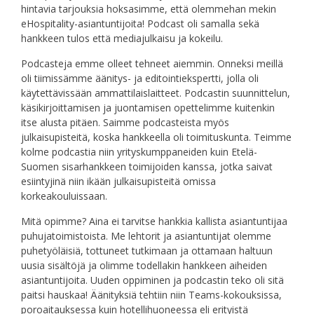
hintavia tarjouksia hoksasimme, että olemmehan mekin
eHospitality-asiantuntijoita! Podcast oli samalla sekä
hankkeen tulos että mediajulkaisu ja kokeilu.
Podcasteja emme olleet tehneet aiemmin. Onneksi meillä
oli tiimissämme äänitys- ja editointiekspertti, jolla oli
käytettävissään ammattilaislaitteet. Podcastin suunnittelun,
käsikirjoittamisen ja juontamisen opettelimme kuitenkin
itse alusta pitäen. Saimme podcasteista myös
julkaisupisteitä, koska hankkeella oli toimituskunta. Teimme
kolme podcastia niin yrityskumppaneiden kuin Etelä-
Suomen sisarhankkeen toimijoiden kanssa, jotka saivat
esiintyjinä niin ikään julkaisupisteitä omissa
korkeakouluissaan.
Mitä opimme? Aina ei tarvitse hankkia kallista asiantuntijaa
puhujatoimistoista. Me lehtorit ja asiantuntijat olemme
puhetyöläisiä, tottuneet tutkimaan ja ottamaan haltuun
uusia sisältöjä ja olimme todellakin hankkeen aiheiden
asiantuntijoita. Uuden oppiminen ja podcastin teko oli sitä
paitsi hauskaa! Äänityksiä tehtiin niin Teams-kokouksissa,
poroaitauksessa kuin hotellihuoneessa eli erityistä